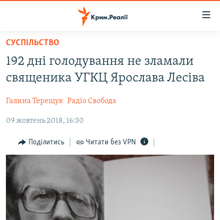
Доступність
посилання
Перейти
СУСПІЛЬСТВО
до
НОВИНИ
192 дні голодування не зламали
основного
ВОДА.КРИМ
матеріалу
священика УГКЦ Ярослава Лесіва
ВІДЕО ТА ФОТО
Перейти
до
Галина Терещук
Радіо Свобода
ПОЛІТИКА
основної
09 жовтень 2018, 16:30
БЛОГИ
навігації
Перейти
ПОГЛЯД
Поділитись
Читати без VPN
до
ІНТЕРВ'Ю
пошуку
ВСЕ ЗА ДЕНЬ
СПЕЦПРОЕКТИ
ЯК ОБІЙТИ БЛОКУВАННЯ
ДЕПОРТАЦІЯ