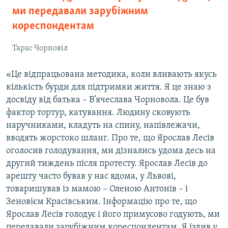
ми передавали зарубіжним
кореспондентам
Тарас Чорновіл
«Це відпрацьована методика, коли вливають якусь
кількість бурди для підтримки життя. Я це знаю з
досвіду від батька – В’ячеслава Чорновола. Це був
фактор тортур, катування. Людину сковують
наручниками, кладуть на спину, напівлежачи,
вводять жорстоко шланг. Про те, що Ярослав Лесів
оголосив голодування, ми дізнались удома десь на
другий тиждень після протесту. Ярослав Лесів до
арешту часто бував у нас вдома, у Львові,
товаришував із мамою – Оленою Антонів – і
Зеновієм Красівським. Інформацію про те, що
Ярослав Лесів голодує і його примусово годують, ми
передавали зарубіжним кореспондентам. Я їздив у