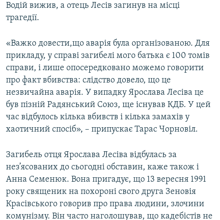
Водій вижив, а отець Лесів загинув на місці
трагедії.
«Важко довести,що аварія була організованою. Для
прикладу, у справі загибелі мого батька є 100 томів
справи, і лише опосередковано можемо говорити
про факт вбивства: слідство довело, що це
незвичайна аварія. У випадку Ярослава Лесіва це
був пізній Радянський Союз, ще існував КДБ. У цей
час відбулось кілька вбивств і кілька замахів у
хаотичний спосіб», – припускає Тарас Чорновіл.
Загибель отця Ярослава Лесіва відбулась за
нез’ясованих до сьогодні обставин, каже також і
Анна Семенюк. Вона пригадує, що 13 вересня 1991
року священик на похороні свого друга Зеновія
Красівського говорив про права людини, злочини
комунізму. Він часто наголошував, що кадебістів не