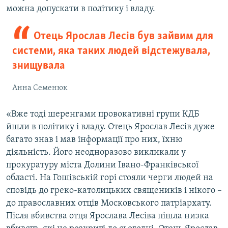
можна допускати в політику і владу.
Отець Ярослав Лесів був зайвим для
системи, яка таких людей відстежувала,
знищувала
Анна Семенюк
«Вже тоді шеренгами провокативні групи КДБ
йшли в політику і владу. Отець Ярослав Лесів дуже
багато знав і мав інформації про них, їхню
діяльність. Його неодноразово викликали у
прокуратуру міста Долини Івано-Франківської
області. На Гошівській горі стояли черги людей на
сповідь до греко-католицьких священиків і нікого –
до православних отців Московського патріархату.
Після вбивства отця Ярослава Лесіва пішла низка