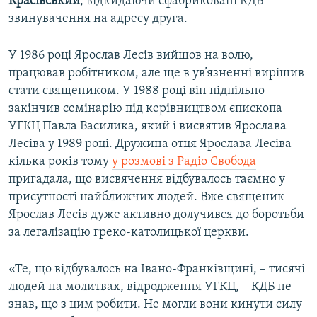
Красівський
, відкидаючи сфабриковані КДБ
звинувачення на адресу друга.
У 1986 році Ярослав Лесів вийшов на волю,
працював робітником, але ще в ув’язненні вирішив
стати священиком. У 1988 році він підпільно
закінчив семінарію під керівництвом єпископа
УГКЦ Павла Василика, який і висвятив Ярослава
Лесіва у 1989 році. Дружина отця Ярослава Лесіва
кілька років тому
у розмові з Радіо Свобода
пригадала, що висвячення відбувалось таємно у
присутності найближчих людей. Вже священик
Ярослав Лесів дуже активно долучився до боротьби
за легалізацію греко-католицької церкви.
«Те, що відбувалось на Івано-Франківщині, – тисячі
людей на молитвах, відродження УГКЦ, – КДБ не
знав, що з цим робити. Не могли вони кинути силу