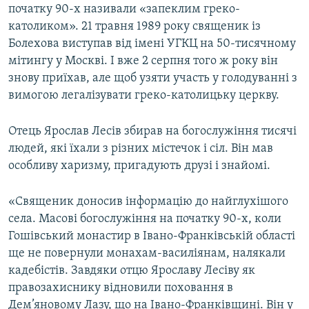
початку 90-х називали «запеклим греко-
католиком». 21 травня 1989 року священик із
Болехова виступав від імені УГКЦ на 50-тисячному
мітингу у Москві. І вже 2 серпня того ж року він
знову приїхав, але щоб узяти участь у голодуванні з
вимогою легалізувати греко-католицьку церкву.
Отець Ярослав Лесів збирав на богослужіння тисячі
людей, які їхали з різних містечок і сіл. Він мав
особливу харизму, пригадують друзі і знайомі.
«Священик доносив інформацію до найглухішого
села. Масові богослужіння на початку 90-х, коли
Гошівський монастир в Івано-Франківській області
ще не повернули монахам-василіянам, налякали
кадебістів. Завдяки отцю Ярославу Лесіву як
правозахиснику відновили поховання в
Дем’яновому Лазу, що на Івано-Франківщині. Він у