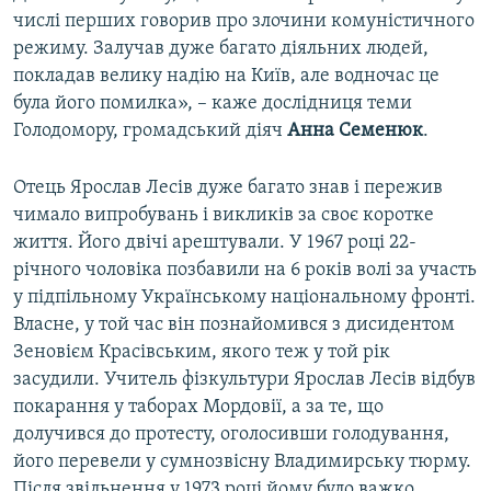
числі перших говорив про злочини комуністичного
режиму. Залучав дуже багато діяльних людей,
покладав велику надію на Київ, але водночас це
була його помилка», – каже дослідниця теми
Голодомору, громадський діяч
Анна Семенюк
.
Отець Ярослав Лесів дуже багато знав і пережив
чимало випробувань і викликів за своє коротке
життя. Його двічі арештували. У 1967 році 22-
річного чоловіка позбавили на 6 років волі за участь
у підпільному Українському національному фронті.
Власне, у той час він познайомився з дисидентом
Зеновієм Красівським, якого теж у той рік
засудили. Учитель фізкультури Ярослав Лесів відбув
покарання у таборах Мордовії, а за те, що
долучився до протесту, оголосивши голодування,
його перевели у сумнозвісну Владимирську тюрму.
Після звільнення у 1973 році йому було важко