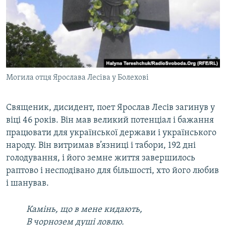
Могила отця Ярослава Лесіва у Болехові
Священик, дисидент, поет Ярослав Лесів загинув у
віці 46 років. Він мав великий потенціал і бажання
працювати для української держави і українського
народу. Він витримав в’язниці і табори, 192 дні
голодування, і його земне життя завершилось
раптово і несподівано для більшості, хто його любив
і шанував.
Камінь, що в мене кидають,
В чорнозем душі ловлю.