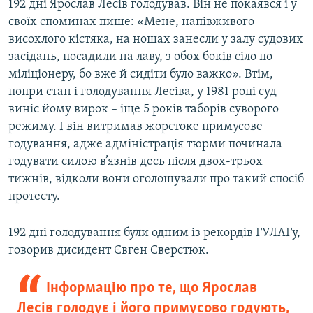
192 дні Ярослав Лесів голодував. Він не покаявся і у
своїх споминах пише: «Мене, напівживого
висохлого кістяка, на ношах занесли у залу судових
засідань, посадили на лаву, з обох боків сіло по
міліціонеру, бо вже й сидіти було важко». Втім,
попри стан і голодування Лесіва, у 1981 році суд
виніс йому вирок – іще 5 років таборів суворого
режиму. І він витримав жорстоке примусове
годування, адже адміністрація тюрми починала
годувати силою в’язнів десь після двох-трьох
тижнів, відколи вони оголошували про такий спосіб
протесту.
192 дні голодування були одним із рекордів ГУЛАГу,
говорив дисидент Євген Сверстюк.
Інформацію про те, що Ярослав
Лесів голодує і його примусово годують,