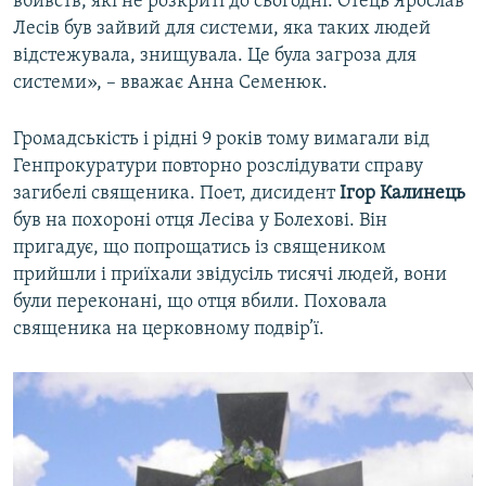
вбивств, які не розкриті до сьогодні. Отець Ярослав
Лесів був зайвий для системи, яка таких людей
відстежувала, знищувала. Це була загроза для
системи», – вважає Анна Семенюк.
Громадськість і рідні 9 років тому вимагали від
Генпрокуратури повторно розслідувати справу
загибелі священика. Поет, дисидент
Ігор Калинець
був на похороні отця Лесіва у Болехові. Він
пригадує, що попрощатись із священиком
прийшли і приїхали звідусіль тисячі людей, вони
були переконані, що отця вбили. Поховала
священика на церковному подвір’ї.