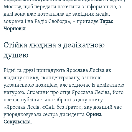
Москву, щоб передати пакетики з інформацією, а
далі вона вже потрапляла до західних медіа,
зокрема і на Радіо Свобода», – пригадує
Тарас
Чорновіл
.
Стійка людина з делікатною
душею
Рідні та друзі пригадують Ярослава Лесіва як
людину стійку, сконцентровану, з чіткою
українською позицією, але водночас із делікатною
натурою. Спомини про отця Ярослава Лесіва, його
поезія, публіцистика зібрані в одну книгу –
«Ярослав Лесів. «Сніг без ґрат»», яку довший час
упорядковувала сестра дисидента
Орина
Сокульська
.