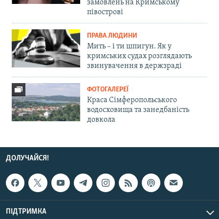
замовлень на Кримському
півострові
ПРАВА ЛЮДИНИ
Мить – і ти шпигун. Як у
кримських судах розглядають
звинувачення в держзраді
ФОТОГАЛЕРЕЇ
Краса Сімферопольського
водосховища та занедбаність
довкола
ДОЛУЧАЙСЯ!
ПІДТРИМКА