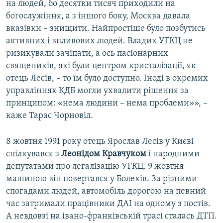
на людей, бо десятки тисяч приходили на
богослужіння, а з іншого боку, Москва давала
вказівки – знищити. Найпростіше було позбутись
активних і впливових людей. Владик УГКЦ не
ризикували зачіпати, а ось пасіонарних
священиків, які були центром кристалізації, як
отець Лесів, – то їм було доступно. Іноді в окремих
управліннях КДБ могли ухвалити рішення за
принципом: «нема людини – нема проблеми»», –
каже Тарас Чорновіл.
8 жовтня 1991 року отець Ярослав Лесів у Києві
спілкувався з
Леонідом Кравчуком
і народними
депутатами про легалізацію УГКЦ. 9 жовтня
машиною він повертався у Болехів. За різними
спогадами людей, автомобіль дорогою на певний
час затримали працівники ДАІ на одному з постів.
А невдовзі на івано-франківській трасі сталась ДТП.