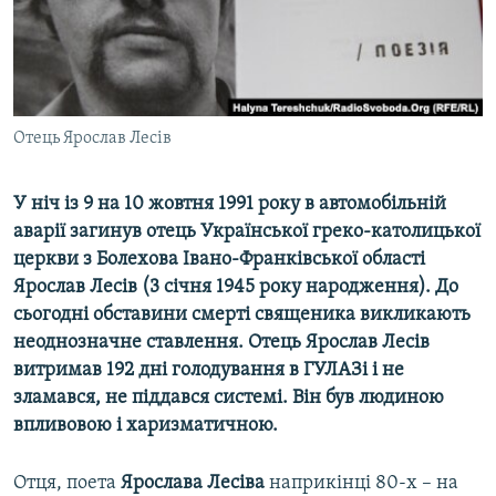
ВІДЕОУРОКИ «ELIFBE»
Русский
СВІДЧЕННЯ ОКУПАЦІЇ
Qırımtatar
УКРАЇНСЬКА ПРОБЛЕМА КРИМУ
ДОЛУЧАЙСЯ!
Отець Ярослав Лесів
ІНФОГРАФІКА
У ніч із 9 на 10 жовтня 1991 року в автомобільній
аварії загинув отець Української греко-католицької
Усі сайти RFE/RL
церкви з Болехова Івано-Франківської області
Ярослав Лесів (3 січня 1945 року народження). До
сьогодні обставини смерті священика викликають
неоднозначне ставлення. Отець Ярослав Лесів
витримав 192 дні голодування в ГУЛАЗі і не
зламався, не піддався системі. Він був людиною
впливовою і харизматичною.
Отця, поета
Ярослава Лесіва
наприкінці 80-х – на