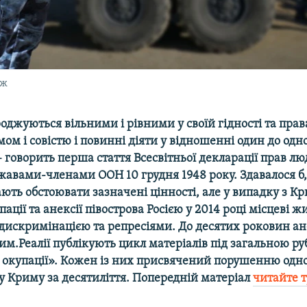
аж
оджуються вільними і рівними у своїй гідності та прав
ом і совістю і повинні діяти у відно­шенні один до одно
– говорить перша стаття Всесвітньої декларації прав л
жавами-членами ООН 10 грудня 1948 року. Здавалося б
ають обстоювати зазначені цінності, але у випадку з К
пації та анексії півострова Росією у 2014 році місцеві ж
дискримінацією та репресіями. До десятих роковин ан
им.Реалії публікують цикл матеріалів під загальною р
в окупації». Кожен із них присвячений порушенню одно
у Криму за десятиліття. Попередній матеріал
читайте т