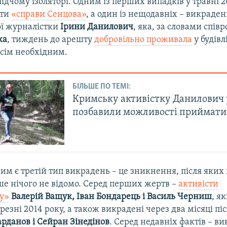
лідчому ізоляторі. Одним із перших випадків у травні 
нти
«справи Сенцова»
, а один із нещодавніх – викраде
ї журналістки
Ірини Данилович
, яка, за словами спів
ка
, тиждень до арешту
добровільно проживала
у будівл
всім необхідним.
БІЛЬШЕ ПО ТЕМІ:
Кримську активістку Данилович 
позбавили можливості приймати
м є третій тип викрадень – це зникнення, після яких
ше нічого не відомо. Серед перших жертв –
активісти
у»
Валерій Ващук, Іван Бондарець і Василь Черниш
, я
ерезні 2014 року, а також викрадені через два місяці піс
данов і Сейран Зінедінов
. Серед недавніх фактів – в