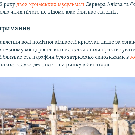
23 року
двох кримських мусульман
Сервера Алієва та 
долю яких нічого не відомо вже близько ста днів.
атримання
авлення волі помітної кількості кримчан лише за озн
 певному місці російські силовики стали практикувати
ді близько ста парафіян було затримано силовиками в
м
а також кілька десятків – на ринку в Євпаторії.