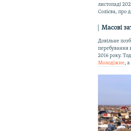
листопаді 20
Солієва, про 
Масові з
Довільне позб
перебування в
2016 року. То
Молодіжне
, 