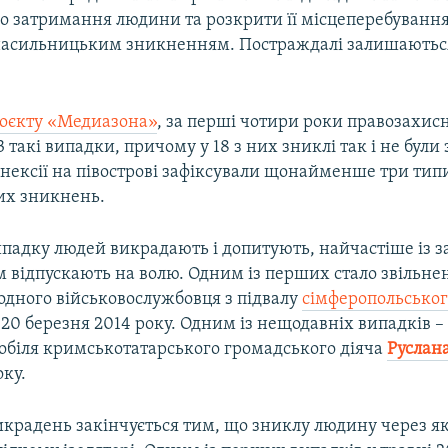
о затримання людини та розкрити її місцеперебування
насильницьким зникненням. Постраждалі залишаються
оєкту «Медиазона»
, за перші чотири роки правозахис
 такі випадки, причому у 18 з них зниклі так і не були 
анексії на півострові зафіксували щонайменше три тип
их зникнень.
падку людей викрадають і допитують, найчастіше із 
ім відпускають на волю. Одним із перших стало звільне
одного військовослужбовця з підвалу
сімферопольськог
20 березня 2014 року. Одним із нещодавніх випадків 
мобіля кримськотатарського громадського діяча
Руслан
оку.
икрадень закінчується тим, що зниклу людину через я