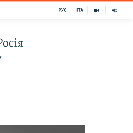
РУС
КТА
Росія
у