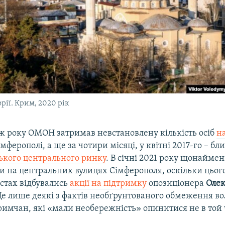
рії. Крим, 2020 рік
 ж року ОМОН затримав невстановлену кількість осіб
н
мферополі, а ще за чотири місяці, у квітні 2017-го – бли
ького центрального ринку
. В січні 2021 року щонаймен
и на центральних вулицях Сімферополя, оскільки цього
істах відбувались
акції на підтримку
опозиціонера
Олек
Це лише деякі з фактів необґрунтованого обмеження во
имчан, які «мали необережність» опинитися не в той ч