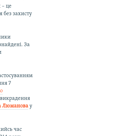
 – це
 без захисту
ники
знайдені. За
и
застосуванням
ння 7
о
– викрадення
а Люманова
у
кийсь час