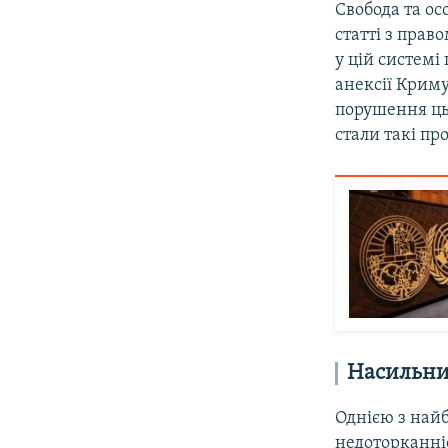
Свобода та ос
статті з прав
у цій системі
анексії Крим
порушення ць
стали такі пр
Насильни
Однією з най
недоторканніс