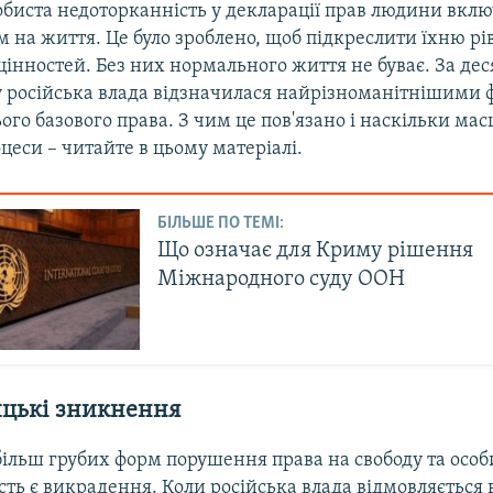
обиста недоторканність у декларації прав людини включ
ом на життя. Це було зроблено, щоб підкреслити їхню р
 цінностей. Без них нормального життя не буває. За дес
у російська влада відзначилася найрізноманітнішими
ого базового права. З чим це пов'язано і наскільки м
оцеси – читайте в цьому матеріалі.
БІЛЬШЕ ПО ТЕМІ:
Що означає для Криму рішення
Міжнародного суду ООН
цькі зникнення
більш грубих форм порушення права на свободу та особ
ть є викрадення. Коли російська влада відмовляється