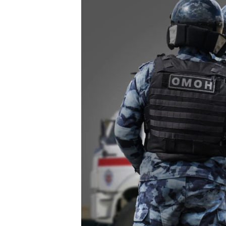
ВІДЕОУРОКИ «ELIFBE»
СВІДЧЕННЯ ОКУПАЦІЇ
УКРАЇНСЬКА ПРОБЛЕМА КРИМУ
ІНФОГРАФІКА