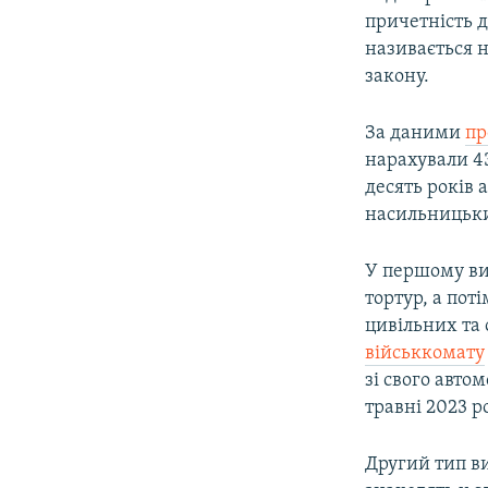
причетність д
називається 
закону.
За даними
пр
нарахували 43
десять років 
насильницьк
У першому ви
тортур, а пот
цивільних та 
військкомату
зі свого авто
травні 2023 р
Другий тип в