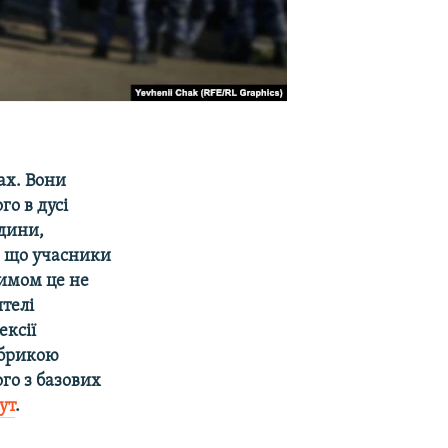
ах. Вони
го в дусі
юдини,
, що учасники
римом це не
ителі
ексії
убрикою
го з базових
ут
.