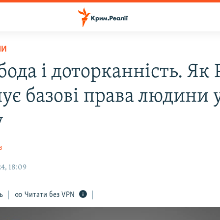
НИ
ода і доторканність. Як 
ує базові права людини 
у
в
4, 18:09
ь
Читати без VPN