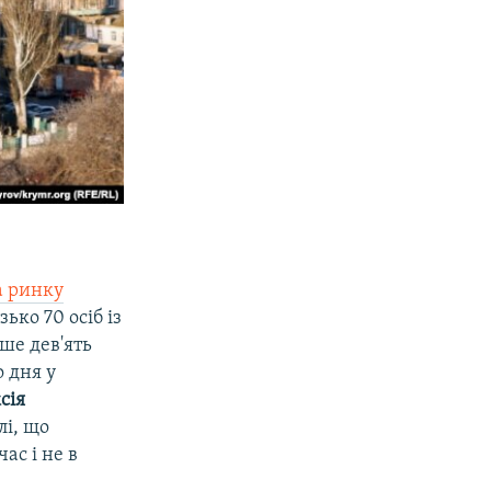
а ринку
зько 70 осіб із
ше дев'ять
 дня у
сія
лі, що
ас і не в