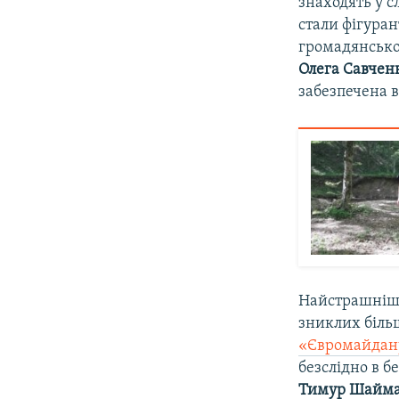
знаходять у с
стали фігура
громадянсько
Олега Савчен
забезпечена 
Найстрашніши
зниклих біль
«Євромайдан
безслідно в б
Тимур Шаймар