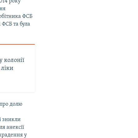
2014 року
ння
робітника ФСБ
і ФСБ та була
у колонії
 ліки
 про долю
кі зникли
ля анексії
икрадення у