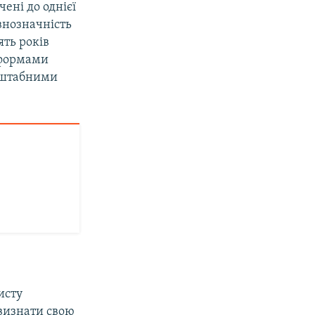
ені до однієї
івнозначність
ять років
 формами
асштабними
исту
 визнати свою