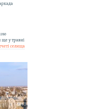
Фархада
акою
 ще у травні
ечеті селища