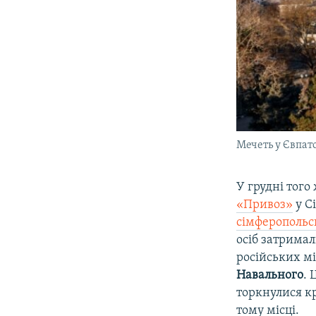
Мечеть у Євпато
У грудні того
«Привоз»
у Сі
сімферопольс
осіб затримал
російських м
Навального
. 
торкнулися кр
тому місці.