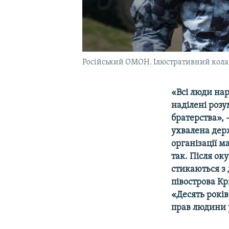
Російський ОМОН. Ілюстративний кол
«Всі люди нар
наділені розум
братерства», 
ухвалена дер
організації м
так. Після оку
стикаються з 
півострова Кр
«Десять рокі
прав людини 