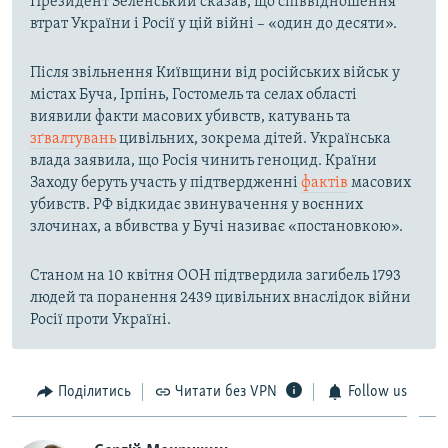
Президент Зеленський сказав, що співвідношення
втрат України і Росії у цій війні – «один до десяти».
Після звільнення Київщини від російських військ у
містах Буча, Ірпінь, Гостомель та селах області
виявили факти масових убивств, катувань та
зґвалтувань
цивільних, зокрема дітей. Українська
влада заявила, що Росія чинить геноцид. Країни
Заходу беруть участь у підтвердженні
фактів
масових
убивств. РФ відкидає звинувачення у воєнних
злочинах, а вбивства у Бучі називає «постановкою».
Станом на 10 квітня ООН підтвердила загибель 1793
людей та поранення 2439 цивільних внаслідок війни
Росії проти Україні.
Поділитись
Читати без VPN
Follow us