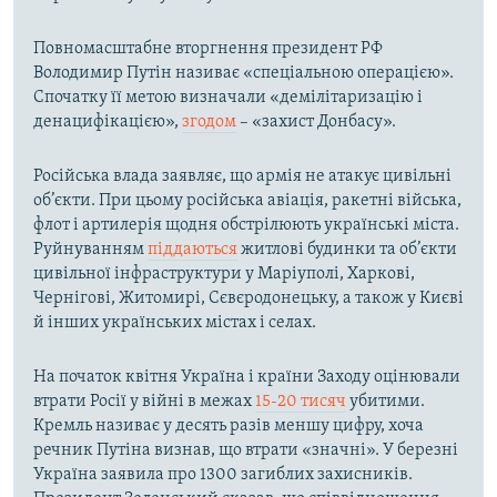
Повномасштабне вторгнення президент РФ
Володимир Путін називає «спеціальною операцією».
Спочатку її метою визначали «демілітаризацію і
денацифікацією»,
згодом
– «захист Донбасу».
Російська влада заявляє, що армія не атакує цивільні
об’єкти. При цьому російська авіація, ракетні війська,
флот і артилерія щодня обстрілюють українські міста.
Руйнуванням
піддаються
житлові будинки та об’єкти
цивільної інфраструктури у Маріуполі, Харкові,
Чернігові, Житомирі, Сєвєродонецьку, а також у Києві
й інших українських містах і селах.
На початок квітня Україна і країни Заходу оцінювали
втрати Росії у війні в межах
15-20 тисяч
убитими.
Кремль називає у десять разів меншу цифру, хоча
речник Путіна визнав, що втрати «значні». У березні
Україна заявила про 1300 загиблих захисників.