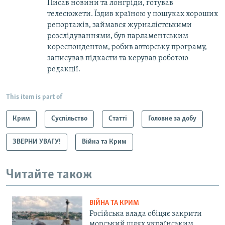
Писав новини та лонгріди, готував
телесюжети. Їздив країною у пошуках хороших
репортажів, займався журналістськими
розслідуваннями, був парламентським
кореспондентом, робив авторську програму,
записував підкасти та керував роботою
редакції.
This item is part of
Крим
Суспільство
Статті
Головне за добу
ЗВЕРНИ УВАГУ!
Війна та Крим
Читайте також
ВІЙНА ТА КРИМ
Російська влада обіцяє закрити
морський шлях українським