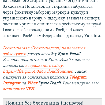
паралельного стирання української ідентичності.
За словами Потапової, це стирання відбувалося
через фактичну заборону маркерів культури
українського народу. У підсумку, зазначає експерт,
частина кримчан опинилася в російському вакуумі
і вважає себе громадянами Росії, які мають
захищати Російську Федерацію від нападу України.
Роскомнагляд (Роскомнадзор) намагається
заблокувати
доступ до сайту
Крим.Реалії
.
Безперешкодно читати Крим.Реалії можна за
допомогою
дзеркального сайту
:
https://dfs0qrmo00d6u.cloudfront.net
. Також
слідкуйте за основними подіями в
Telegram
,
Instagram
та
Viber
Крим.Реалії
. Ре
комендуємо вам
встановити
VPN
.
Новини без блокування і цензури!