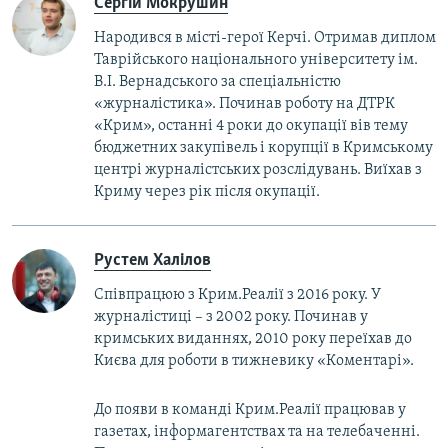
Сергій Мокрушин
Народився в місті-герої Керчі. Отримав диплом
Таврійського національного університету ім.
В.І. Вернадського за спеціальністю
«журналістика». Починав роботу на ДТРК
«Крим», останні 4 роки до окупації вів тему
бюджетних закупівель і корупції в Кримському
центрі журналістських розслідувань. Виїхав з
Криму через рік після окупації.
Рустем Халілов
Співпрацюю з Крим.Реалії з 2016 року. У
журналістиці – з 2002 року. Починав у
кримських виданнях, 2010 року переїхав до
Києва для роботи в тижневику «Коментарі».
До появи в команді Крим.Реалії працював у
газетах, інформагентствах та на телебаченні.