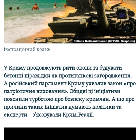
ВІДЕОУРОКИ «ELIFBE»
Русский
СВІДЧЕННЯ ОКУПАЦІЇ
Qırımtatar
УКРАЇНСЬКА ПРОБЛЕМА КРИМУ
ДОЛУЧАЙСЯ!
ІНФОГРАФІКА
Іюстраційний колаж
У Криму продовжують рити окопи та будувати
Усі сайти RFE/RL
бетонні пірамідки як протитанкові загородження.
А російський парламент Криму ухвалив закон «про
патріотичне виховання». Обидві ці ініціативи
пояснили турботою про безпеку кримчан. А що про
причини таких ініціатив думають політики та
експерти – з'ясовували Крим.Реалії.