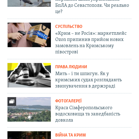
БпЛА до Севастополя. Чи реально
це?
СУСПІЛЬСТВО
«Крим – не Росія»: маркетплейс
Ozon припинив прийом нових
замовлень на Кримському
півострові
ПРАВА ЛЮДИНИ
Мить – і ти шпигун. Як у
кримських судах розглядають
звинувачення в держзраді
ФОТОГАЛЕРЕЇ
Краса Сімферопольського
водосховища та занедбаність
довкола
ВІЙНА ТА КРИМ