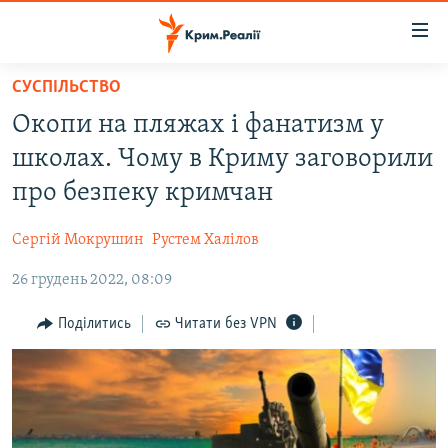
Доступність
посилання
Перейти
СУСПІЛЬСТВО
до
НОВИНИ
Окопи на пляжах і фанатизм у
основного
ВОДА.КРИМ
матеріалу
школах. Чому в Криму заговорили
ВІДЕО ТА ФОТО
Перейти
про безпеку кримчан
до
ПОЛІТИКА
основної
Сергій Мокрушин
Рустем Халілов
БЛОГИ
навігації
Перейти
26 грудень 2022, 08:09
ПОГЛЯД
до
ІНТЕРВ'Ю
Поділитись
Читати без VPN
пошуку
ВСЕ ЗА ДЕНЬ
СПЕЦПРОЕКТИ
ЯК ОБІЙТИ БЛОКУВАННЯ
ДЕПОРТАЦІЯ