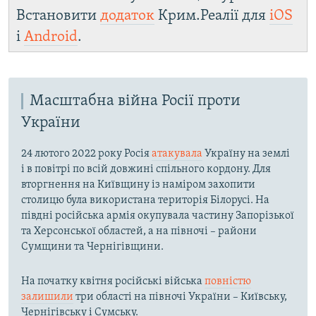
Встановити
додаток
Крим.Реалії для
iOS
і
Android
.
Масштабна війна Росії проти
України
24 лютого 2022 року Росія
атакувала
Україну на землі
і в повітрі по всій довжині спільного кордону. Для
вторгнення на Київщину із наміром захопити
столицю була використана територія Білорусі. На
півдні російська армія окупувала частину Запорізької
та Херсонської областей, а на півночі – райони
Сумщини та Чернігівщини.
На початку квітня російські війська
повністю
залишили
три області на півночі України – Київську,
Чернігівську і Сумську.