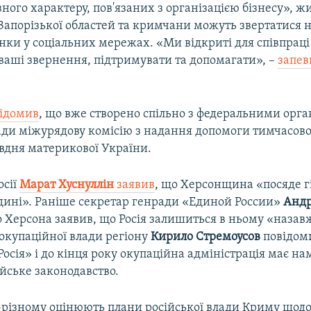
ного характеру, пов'язаних з організацією бізнесу», ж
Запорізької областей та кримчани можуть звертатися н
інки у соціальних мережах. «Ми відкриті для співпраці 
 ваші звернення, підтримувати та допомагати», –
запев
відомив
, що вже створено спільно з федеральними орг
лади міжурядову комісію з надання допомоги тимчасов
івдня материкової України.
осії
Марат Хуснуллін
заявив
, що Херсонщина «посяде гі
одині». Раніше секретар генради «Единой России»
Андр
о Херсона заявив, що Росія залишиться в ньому «назав
окупаційної влади регіону
Кирило Стремоусов
повідом
Росія» і до кінця року окупаційна адміністрація має на
ійське законодавство.
різному оцінюють плани російської влади Криму щод