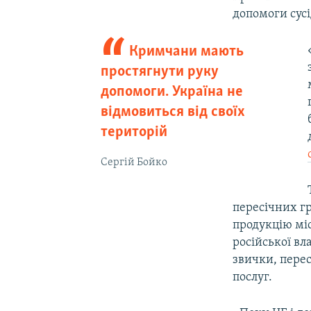
допомоги сус
Кримчани мають
простягнути руку
допомоги. Україна не
відмовиться від своїх
територій
Сергій Бойко
пересічних г
продукцію міс
російської в
звички, пере
послуг.