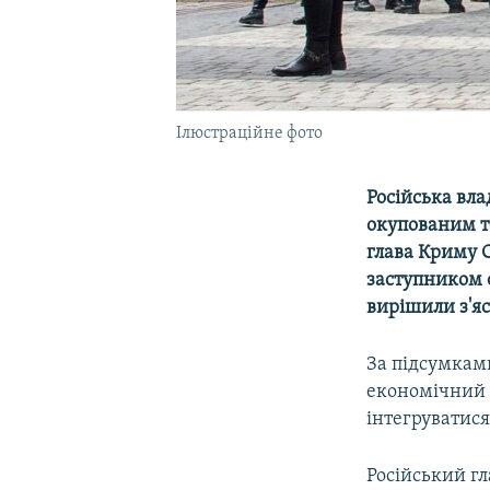
Ілюстраційне фото
Російська вл
окупованим т
глава Криму С
заступником о
вирішили з'яс
За підсумкам
економічний 
інтегруватис
Російський г