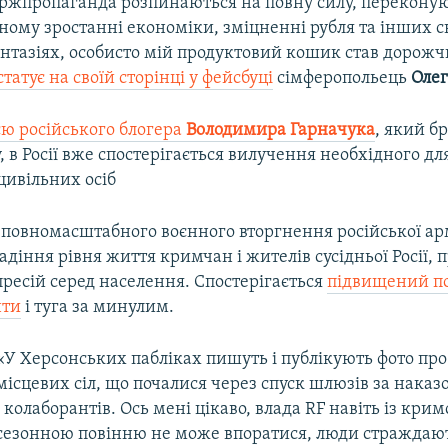
ержпропаганда розпинаються на повну силу, перекону
ому зростанні економіки, зміцненні рубля та інших с
нтазіях, особисто мій продуктовий кошик став дорожч
татує на своїй сторінці у фейсбуці
сімферопольець
Олег
єю російського блогера
Володимира Гарначука
, який бр
, в Росії вже спостерігається вилучення необхідного дл
цивільних осіб
 повномасштабного воєнного вторгнення російської арм
адіння рівня життя кримчан і жителів сусідньої Росії, 
ресій серед населення. Спостерігається
підвищений п
нти
і туга за минулим.
«У Херсонських пабліках пишуть і публікують фото про
місцевих сіл, що почалися через спуск шлюзів за наказ
і колаборантів. Ось мені цікаво, влада RF навіть із кри
сезонною повінню не може впоратися, люди страждают