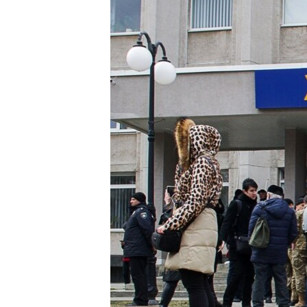
ВІДЕОУРОКИ «ELIFBE»
СВІДЧЕННЯ ОКУПАЦІЇ
УКРАЇНСЬКА ПРОБЛЕМА КРИМУ
ІНФОГРАФІКА