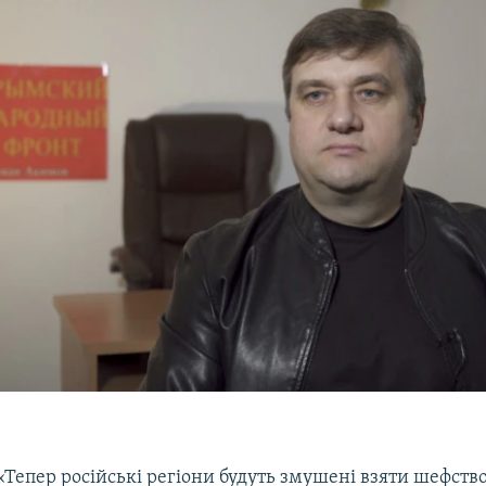
«Тепер російські регіони будуть змушені взяти шефств