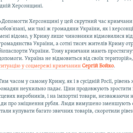
ідній Херсонщині.
«Допомогти Херсонщині у цей скрутний час кримчани
зобов'язані, ми такі ж громадяни України, як і херсонц
мені відомо, у Криму лише чиновники відмовилися від
громадянства України, а сотні тисяч жителів Криму о
біопаспорти України. Тому кримчани мають простягну
допомоги. Україна не відмовиться від своїх територій»
ситуацію у соцмережі кримчанин
Сергій Бойко
.
Тим часом у самому Криму, як і в сусідній Росії, рівень
ромадян неухильно падає. Ціни продовжують зростати 
цевих виробників, і на імпортні товари, незважаючи н
лади про зміцнення рубля. Люди вимушено зменшують 
стали купувати багато звичних товарів, скоротили рів