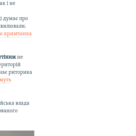
ак і не
ці думає про
хвилювали.
ою кримчанка
утіним
не
ериторій
унає риторика
ьмуть
йська влада
ованого