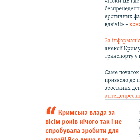
«Поки ЦБ і д
безпрецедентн
еротичних фа
вдвічі!» –
конс
За інформаці
анексії Криму
транспорту у 
Саме початок
призвело до п
зростання деп
антидепреса
Кримська влада за
вісім років нічого так і не
спробувала зробити для