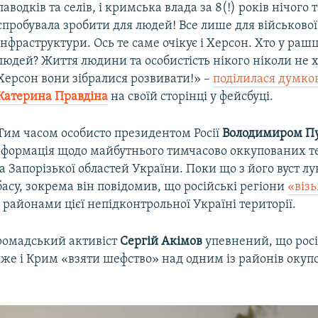
паводків та селів, і кримська влада за 8(!) років нічого т
спробувала зробити для людей! Все лише для військової
інфраструктури. Ось те саме очікує і Херсон. Хто у раш
людей? Життя людини та особистість нікого ніколи не 
Херсон вони зібралися розвивати!» –
поділилася думк
Катерина Правдіна
на своїй сторінці у фейсбуці.
Тим часом особисто президентом Росії
Володимиром П
інформація щодо майбутнього тимчасово оккупованих т
а Запорізької областей України. Поки що з його вуст л
асу, зокрема він повідомив, що російські регіони
«віз
 районами цієї непідконтрольної Україні території.
омадський активіст
Сергій Акімов
упевнений, що росі
яже і Крим «взяти шефство» над одним із районів окуп