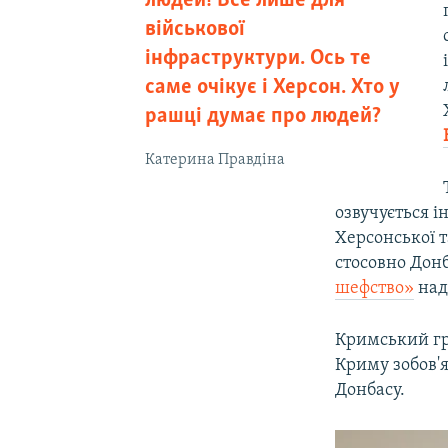
людей! Все лише для
військової
інфраструктури. Ось те
саме очікує і Херсон. Хто у
рашці думає про людей?
Катерина Правдіна
озвучується 
Херсонської т
стосовно Донб
шефство»
над
Кримський гр
Криму зобов'
Донбасу.