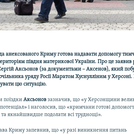
ада анексованого Криму готова надавати допомогу тим
ериторіям півдня материкової України. Про це заявив
ергій Аксьонов (за документами – Аксенов), який побу
чільника уряду Росії Маратом Хуснулліним у Херсоні. 
увати цю ситуацію.
и поїздки
Аксьонов
зазначив, що «у Херсонщини вели
потенціал» і наголосив, що «кримчани готові допомог
я та якнайшвидше подолати всі труднощі».
лава Криму запевнив, що «у разі виникнення питань