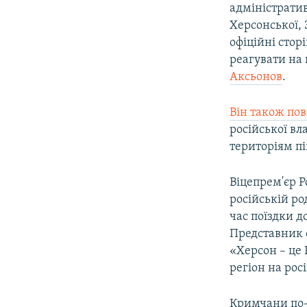
адміністратив
Херсонської, 
офіційні стор
реагувати на
Аксьонов
.
Він також по
російської в
територіям п
Віцепрем'єр Р
російській р
час поїздки д
Представник 
«Херсон – це 
регіон на рос
Кримчани по-