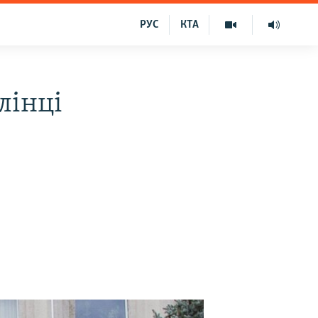
РУС
КТА
лінці