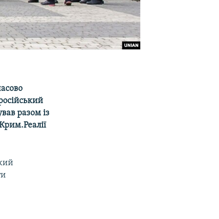
часово
 російський
вав разом із
Крим.Реалії
кий
ти