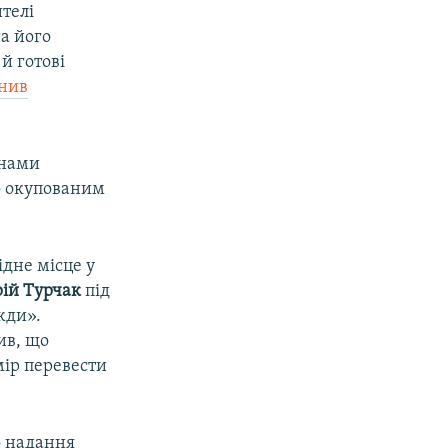
ителі
а його
й готові
нив
анами
о окупованим
дне місце у
ій Турчак
під
жди».
ив, що
мір перевести
о надання