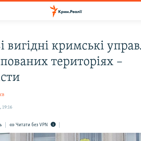
і вигідні кримські управ
упованих територіях –
істи
єв
 19:16
ь
Читати без VPN