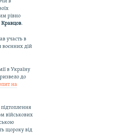
ючи в
воїх
им рівно
 Кравцов
.
ав участь в
я воєнних дій
ії в Україну
призвело до
опит на
 підтоплення
ом військових
мською
ь щороку від