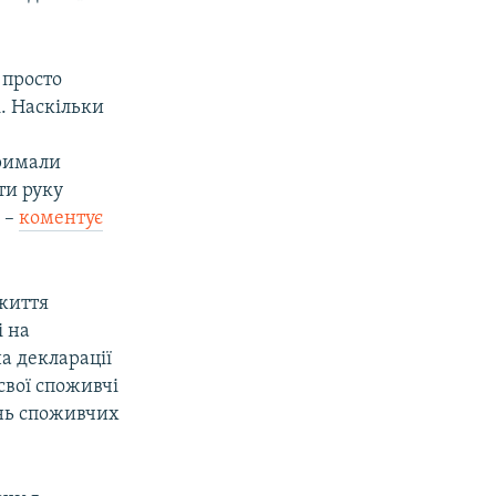
 просто
і. Наскільки
тримали
ти руку
, –
коментує
 життя
і на
а декларації
свої споживчі
ень споживчих