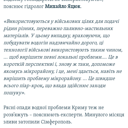
пояснює гідролог
Михайло Яцюк
.
«Використовуються у військових цілях для подачі
рідин різних, переважно паливно-мастильних
матеріалів. У цьому випадку, враховуючи, що
побудувати водогін надзвичайно дорого, ці
технології військові використовують таким чином,
... щоб вирішити певні локальні проблеми…. Це в
короткій перспективі і, знову ж таки, допоможе
якомусь мікрорайону, і це, мені здається, навіть не
вирішить проблему мікрорайону. ... Це швидше
всього піар-крок
,
що влада здійснює заходи
пошуку»
.
Рясні опади водної проблеми Криму теж не
розв’яжуть – пояснюють експерти. Минулого місяця
зливи затопили Сімферополь.