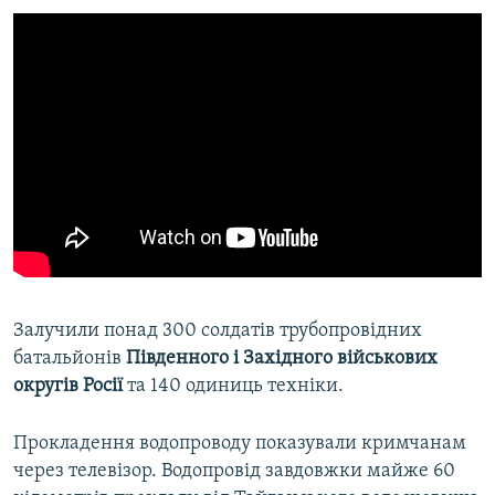
Залучили понад 300 солдатів трубопровідних
батальйонів
Південного і Західного військових
округів Росії
та 140 одиниць техніки.
Прокладення водопроводу показували кримчанам
через телевізор. Водопровід завдовжки майже 60