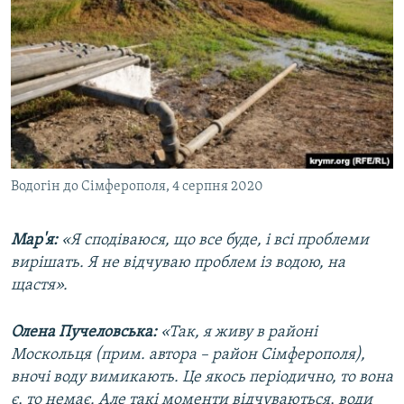
Водогін до Сімферополя, 4 серпня 2020
Мар'я:
«Я сподіваюся, що все буде, і всі проблеми
вирішать. Я не відчуваю проблем із водою, на
щастя».
Олена Пучеловська:
«Так, я живу в районі
Москольця (прим. автора – район Сімферополя),
вночі воду вимикають. Це якось періодично, то вона
є, то немає. Але такі моменти відчуваються, води