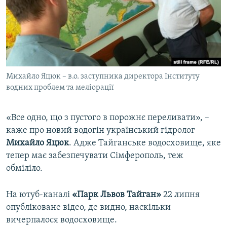
Михайло Яцюк – в.о. заступника директора Інституту
водних проблем та меліорації
«Все одно, що з пустого в порожнє переливати», –
каже про новий водогін український гідролог
Михайло Яцюк
. Адже Тайганське водосховище, яке
тепер має забезпечувати Сімферополь, теж
обміліло.
На ютуб-каналі
«Парк Львов Тайган»
22 липня
опубліковане відео, де видно, наскільки
вичерпалося водосховище.