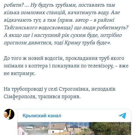
робити? ... Ну будуть трубами, поставлять там
кілька помпових станцій, качатимуть воду. Але
відкачають тут, а там (прим. автор – в районі
Тайганського водосховища) що люди робитимуть?
А якщо ще і наступний рік сухим буде, потрібно
прогнози дивитися, тоді Криму труба буде»
.
До того ж новий водогін, прокладання труб якого
знімали з коптера і показували по телевізору, – вже
не витримує.
На трубопроводі у селі Строгонівка, неподалік
Сімферополя, трапився прорив.