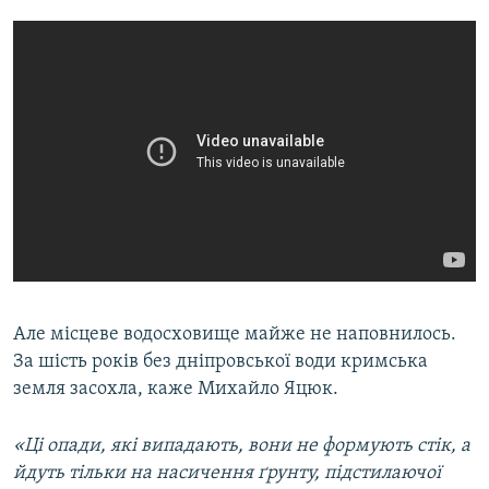
Але місцеве водосховище майже не наповнилось.
За шість років без дніпровської води кримська
земля засохла, каже Михайло Яцюк.
«Ці опади, які випадають, вони не формують стік, а
йдуть тільки на насичення ґрунту, підстилаючої