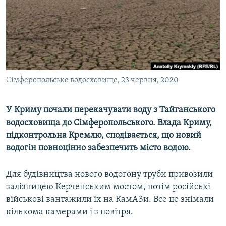
ВІДЕОУРОКИ «ELIFBE»
Русский
СВІДЧЕННЯ ОКУПАЦІЇ
Qırımtatar
УКРАЇНСЬКА ПРОБЛЕМА КРИМУ
ДОЛУЧАЙСЯ!
ІНФОГРАФІКА
Сімферопольське водосховище, 23 червня, 2020
У Криму почали перекачувати воду з Тайганського
Усі сайти RFE/RL
водосховища до Сімферопольського. Влада Криму,
підконтрольна Кремлю, сподівається, що новий
водогін повноцінно забезпечить місто водою.
Для будівництва нового водогону труби привозили
залізницею Керченським мостом, потім російські
військові вантажили їх на КамАЗи. Все це знімали
кількома камерами і з повітря.