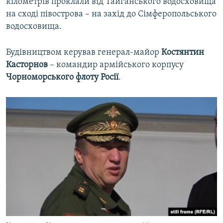
кілометрів проклали від Тайганського водосховища
на сході півострова – на захід до Сімферопольського
водосховища.
Будівництвом керував генерал-майор
Костянтин
Касторнов
– командир армійського корпусу
Чорноморського флоту Росії
.