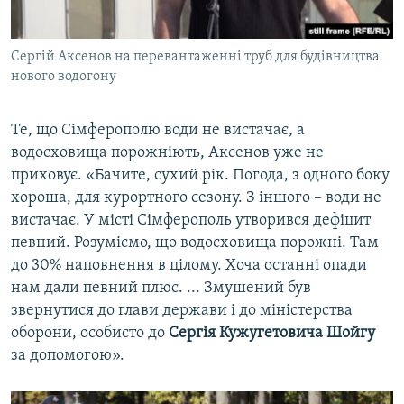
Cергій Аксенов на перевантаженні труб для будівництва
нового водогону
Те, що Сімферополю води не вистачає, а
водосховища порожніють, Аксенов уже не
приховує. «Бачите, сухий рік. Погода, з одного боку
хороша, для курортного сезону. З іншого – води не
вистачає. У місті Сімферополь утворився дефіцит
певний. Розуміємо, що водосховища порожні. Там
до
30% наповнення в цілому. Хоча останні опади
нам дали певний плюс. ... Змушений був
звернутися до глави держави і до міністерства
оборони, особисто до
Сергія Кужугетовича Шойгу
за допомогою».