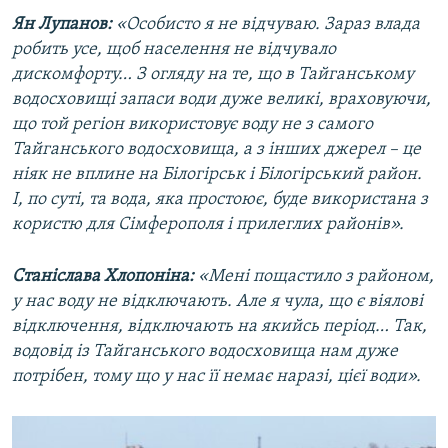
Ян Лупанов:
«Особисто я не відчуваю. Зараз влада
робить усе, щоб населення не відчувало
дискомфорту… З огляду на те, що в Тайганському
водосховищі запаси води дуже великі, враховуючи,
що той регіон використовує воду не з самого
Тайганського водосховища, а з інших джерел – це
ніяк не вплине на Білогірськ і Білогірський район.
І, по суті, та вода, яка простоює, буде використана з
користю для Сімферополя і прилеглих районів».
Станіслава Хлопоніна:
«Мені пощастило з районом,
у нас воду не відключають. Але я чула, що є віялові
відключення, відключають на якийсь період… Так,
водовід із Тайганського водосховища нам дуже
потрібен, тому що у нас її немає наразі, цієї води».