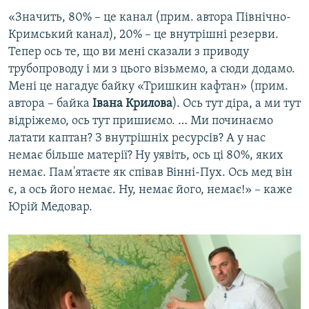
«Значить, 80% – це канал (прим. автора Північно-
Кримський канал), 20% – це внутрішні резерви.
Тепер ось те, що ви мені сказали з приводу
трубопроводу і ми з цього візьмемо, а сюди додамо.
Мені це нагадує байку «Тришкин кафтан» (прим.
автора – байка
Івана Крилова
). Ось тут діра, а ми тут
відріжемо, ось тут пришиємо. … Ми починаємо
латати каптан? З внутрішніх ресурсів? А у нас
немає більше матерії? Ну уявіть, ось ці 80%, яких
немає. Пам'ятаєте як співав Вінні-Пух. Ось мед він
є, а ось його немає. Ну, немає його, немає!» – каже
Юрій Медовар.