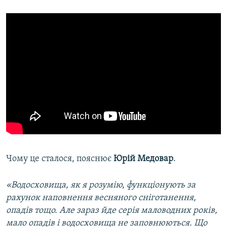
Чому це сталося, пояснює
Юрій Медовар
.
«Водосховища, як я розумію, функціонують за
рахунок наповнення весняного сніготанення,
опадів тощо. Але зараз йде серія маловодних років,
мало опадів і водосховища не заповнюються. Що