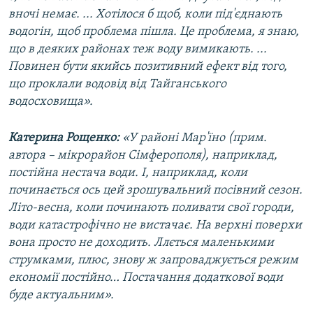
вночі немає. ... Хотілося б щоб, коли під'єднають
водогін, щоб проблема пішла. Це проблема, я знаю,
що в деяких районах теж воду вимикають. ...
Повинен бути якийсь позитивний ефект від того,
що проклали водовід від Тайганського
водосховища».
Катерина Рощенко:
«У районі Мар'їно (прим.
автора – мікрорайон Сімферополя), наприклад,
постійна нестача води. І, наприклад, коли
починається ось цей зрошувальний посівний сезон.
Літо-весна, коли починають поливати свої городи,
води катастрофічно не вистачає. На верхні поверхи
вона просто не доходить. Ллється маленькими
струмками, плюс, знову ж запроваджується режим
економії постійно… Постачання додаткової води
буде актуальним».