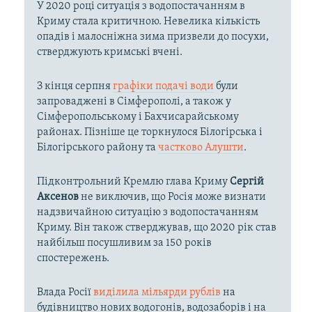
У 2020 році ситуація з водопостачанням в
Криму стала критичною. Невелика кількість
опадів і малосніжна зима призвели до посухи,
стверджують кримські вчені.
З кінця серпня
графіки подачі води
були
запроваджені в Сімферополі, а також у
Сімферопольському і Бахчисарайському
районах. Пізніше це торкнулося Білогірська і
Білогірського району та
частково Алушти
.
Підконтрольний Кремлю глава Криму
Сергій
Аксенов
не виключив, що Росія може визнати
надзвичайною ситуацію з водопостачанням
Криму. Він також стверджував, що 2020 рік став
найбільш посушливим за 150 років
спостережень.
Влада Росії
виділила мільярди рублів
на
будівництво нових водогонів, водозаборів і на