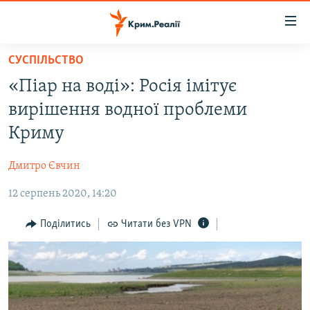
Доступність
посилання
Перейти
СУСПІЛЬСТВО
до
НОВИНИ
«Піар на воді»: Росія імітує
основного
ВОДА.КРИМ
матеріалу
вирішення водної проблеми
ВІДЕО ТА ФОТО
Перейти
Криму
до
ПОЛІТИКА
основної
Дмитро Євчин
БЛОГИ
навігації
Перейти
12 серпень 2020, 14:20
ПОГЛЯД
до
ІНТЕРВ'Ю
Поділитись
Читати без VPN
пошуку
ВСЕ ЗА ДЕНЬ
СПЕЦПРОЕКТИ
ЯК ОБІЙТИ БЛОКУВАННЯ
ДЕПОРТАЦІЯ