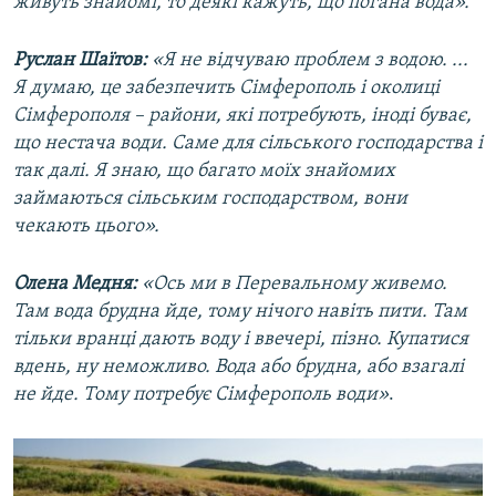
живуть знайомі, то деякі кажуть, що погана вода».
Руслан Шаїтов:
«Я не відчуваю проблем з водою. ...
Я думаю, це забезпечить Сімферополь і околиці
Сімферополя – райони, які потребують, іноді буває,
що нестача води. Саме для сільського господарства і
так далі. Я знаю, що багато моїх знайомих
займаються сільським господарством, вони
чекають цього».
Олена Медня:
«Ось ми в Перевальному живемо.
Там вода брудна йде, тому нічого навіть пити. Там
тільки вранці дають воду і ввечері, пізно. Купатися
вдень, ну неможливо. Вода або брудна, або взагалі
не йде. Тому потребує Сімферополь води»
.