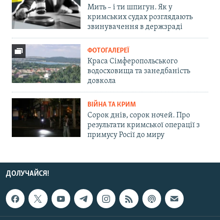
Мить – і ти шпигун. Як у
кримських судах розглядають
звинувачення в держзраді
ФОТОГАЛЕРЕЇ
Краса Сімферопольського
водосховища та занедбаність
довкола
ВІЙНА ТА КРИМ
Сорок днів, сорок ночей. Про
результати кримської операції з
примусу Росії до миру
ДОЛУЧАЙСЯ!