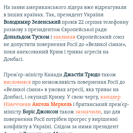
На заяви американського лідера вже відреагували
в інших країнах. Так, президент України
Володимир Зеленський
провів 22 серпня телефонну
розмову з президентом Європейської ради
Дональдом Туском
і
закликав
Європейський союз
не допустити повернення Росії до «Великої сімки»,
поки анексований Крим і триває агресія на
Донбасі.
Прем'єр-міністр Канади
Джастін Трюдо
також
висловився
про неможливість повернення Росії до
«Великої сімки» в умовах агресії, яка триває на
Донбасі, і окупації Криму. У свою чергу,
канцлер
Німеччини
Ангела Меркель
і британський прем'єр-
міністр
Боріс Джонсон
також
зазначили
, що для
повернення Росії потрібен прогрес у вирішенні
конфлікту в Україні. Слідом за ними президент