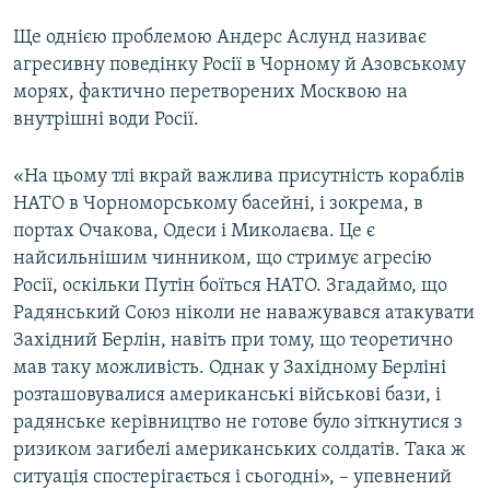
Ще однією проблемою Андерс Аслунд називає
агресивну поведінку Росії в Чорному й Азовському
морях, фактично перетворених Москвою на
внутрішні води Росії.
«На цьому тлі вкрай важлива присутність кораблів
НАТО в Чорноморському басейні, і зокрема, в
портах Очакова, Одеси і Миколаєва. Це є
найсильнішим чинником, що стримує агресію
Росії, оскільки Путін боїться НАТО. Згадаймо, що
Радянський Союз ніколи не наважувався атакувати
Західний Берлін, навіть при тому, що теоретично
мав таку можливість. Однак у Західному Берліні
розташовувалися американські військові бази, і
радянське керівництво не готове було зіткнутися з
ризиком загибелі американських солдатів. Така ж
ситуація спостерігається і сьогодні», – упевнений