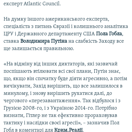
експерт Atlantic Council.
На думку іншого американського експерта,
спеціаліста з питань Євразії і колишнього аналітика
ЦРУ і Державного департаменту США
Пола Гобла
,
ставка
Володимира Путіна
на слабкість Заходу все
ще залишається правильною.
«На відміну від інших диктаторів, які зазвичай
поспішають втілювати всі свої плани, Путін знає,
що, якщо він спочатку буде діяти агресивно, а потім
вичікувати, Захід вирішить, що все залишилося в
минулому, і знову вирішить рухатися далі, до
чергового «перезавантаження». Так відбулося і з
Грузією 2008-го, і з Україною 2014-го. Потрібно
визнати, Гітлер не так ефективно прораховував
тактику і наслідки своєї агресії», – зазначив Пол
Гобл в коментарі для
Крим.Реалії
.