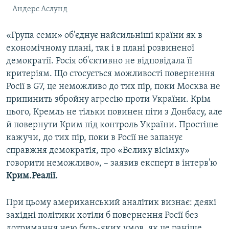
Андерс Аслунд
«Група семи» об'єднує найсильніші країни як в
економічному плані, так і в плані розвиненої
демократії. Росія об'єктивно не відповідала її
критеріям. Що стосується можливості повернення
Росії в G7, це неможливо до тих пір, поки Москва не
припинить збройну агресію проти України. Крім
цього, Кремль не тільки повинен піти з Донбасу, але
й повернути Крим під контроль України. Простіше
кажучи, до тих пір, поки в Росії не запанує
справжня демократія, про «Велику вісімку»
говорити неможливо», – заявив експерт в інтерв'ю
Крим.Реалії.
При цьому американський аналітик визнає: деякі
західні політики хотіли б повернення Росії без
дотримання нею будь-яких умов, як це раніше