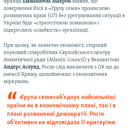
Франції
Емманюель Макрон
заявив, що
повернення Росії в «Групу семи» промислово
розвинених країн (G7) без урегулювання ситуації в
Україні буде «стратегічною помилкою» і
підкреслить «слабкість» організації.
При цьому, як зазначає економіст, старший
науковий співробітник Євразійського центру
Атлантичної ради (Atlantic Council) у Вашингтоні
Андерс Аслунд
, Росію слід виключити з G8 ще до
анексії Криму, щонайменше з економічних
міркувань.
«Група семи» об'єднує найсильніші
країни як в економічному плані, так і в
плані розвиненої демократії. Росія
об'єктивно не відповідала її критеріям