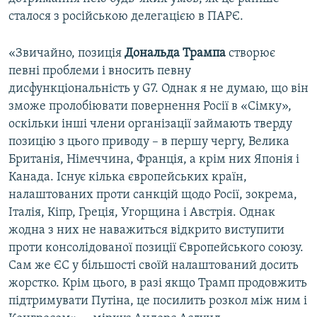
сталося з російською делегацією в ПАРЄ.
«Звичайно, позиція
Дональда Трампа
створює
певні проблеми і вносить певну
дисфункціональність у G7. Однак я не думаю, що він
зможе пролобіювати повернення Росії в «Сімку»,
оскільки інші члени організації займають тверду
позицію з цього приводу – в першу чергу, Велика
Британія, Німеччина, Франція, а крім них Японія і
Канада. Існує кілька європейських країн,
налаштованих проти санкцій щодо Росії, зокрема,
Італія, Кіпр, Греція, Угорщина і Австрія. Однак
жодна з них не наважиться відкрито виступити
проти консолідованої позиції Європейського союзу.
Сам же ЄС у більшості своїй налаштований досить
жорстко. Крім цього, в разі якщо Трамп продовжить
підтримувати Путіна, це посилить розкол між ним і