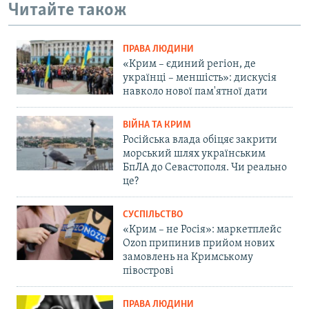
Читайте також
ПРАВА ЛЮДИНИ
«Крим – єдиний регіон, де
українці – меншість»: дискусія
навколо нової пам'ятної дати
ВІЙНА ТА КРИМ
Російська влада обіцяє закрити
морський шлях українським
БпЛА до Севастополя. Чи реально
це?
СУСПІЛЬСТВО
«Крим – не Росія»: маркетплейс
Ozon припинив прийом нових
замовлень на Кримському
півострові
ПРАВА ЛЮДИНИ