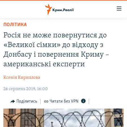
Доступність
посилання
Перейти
ПОЛІТИКА
до
НОВИНИ
Росія не може повернутися до
основного
ВОДА.КРИМ
матеріалу
«Великої сімки» до відходу з
ВІДЕО ТА ФОТО
Перейти
Донбасу і повернення Криму –
до
ПОЛІТИКА
американські експерти
основної
БЛОГИ
навігації
Ксенія Кириллова
Перейти
ПОГЛЯД
до
26 серпень 2019, 16:00
ІНТЕРВ'Ю
пошуку
ВСЕ ЗА ДЕНЬ
Поділитись
Читати без VPN
СПЕЦПРОЕКТИ
ЯК ОБІЙТИ БЛОКУВАННЯ
ДЕПОРТАЦІЯ