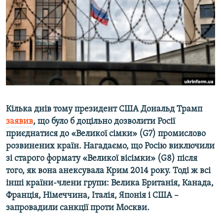
ВІДЕОУРОКИ «ELIFBE»
Русский
СВІДЧЕННЯ ОКУПАЦІЇ
Qırımtatar
УКРАЇНСЬКА ПРОБЛЕМА КРИМУ
ДОЛУЧАЙСЯ!
ІНФОГРАФІКА
Усі сайти RFE/RL
Кілька днів тому президент США Дональд Трамп
заявив
, що було б доцільно дозволити Росії
приєднатися до «Великої сімки» (G7) промислово
розвинених країн. Нагадаємо, що Росію виключили
зі старого формату «Великої вісімки» (G8) після
того, як вона анексувала Крим 2014 року. Тоді ж всі
інші країни-члени групи: Велика Британія, Канада,
Франція, Німеччина, Італія, Японія і США –
запровадили санкції проти Москви.