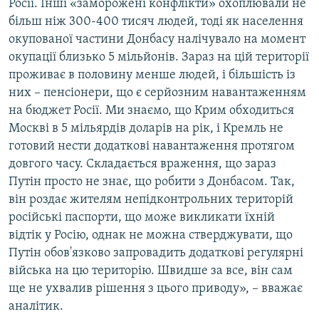
Росії. Інші «заморожені конфлікти» охоплювали не
більш ніж 300-400 тисяч людей, тоді як населення
окупованої частини Донбасу налічувало на момент
окупації близько 5 мільйонів. Зараз на цій території
проживає в половину менше людей, і більшість із
них – пенсіонери, що є серйозним навантаженням
на бюджет Росії. Ми знаємо, що Крим обходиться
Москві в 5 мільярдів доларів на рік, і Кремль не
готовий нести додаткові навантаження протягом
довгого часу. Складається враження, що зараз
Путін просто не знає, що робити з Донбасом. Так,
він роздає жителям непідконтрольних територій
російські паспорти, що може викликати їхній
відтік у Росію, однак не можна стверджувати, що
Путін обов'язково запровадить додаткові регулярні
війська на цю територію. Швидше за все, він сам
ще не ухвалив рішення з цього приводу», – вважає
аналітик.