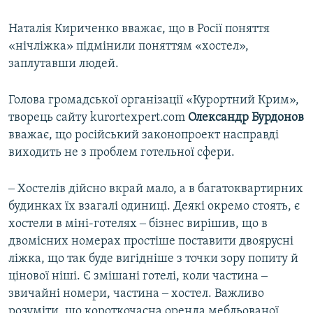
Наталія Кириченко вважає, що в Росії поняття
«нічліжка» підмінили поняттям «хостел»,
заплутавши людей.
Голова громадської організації «Курортний Крим»,
творець сайту kurortexpert.com
Олександр Бурдонов
вважає, що російський законопроект насправді
виходить не з проблем готельної сфери.
‒ Хостелів дійсно вкрай мало, а в багатоквартирних
будинках їх взагалі одиниці. Деякі окремо стоять, є
хостели в міні-готелях ‒ бізнес вирішив, що в
двомісних номерах простіше поставити двоярусні
ліжка, що так буде вигідніше з точки зору попиту й
цінової ніші. Є змішані готелі, коли частина ‒
звичайні номери, частина ‒ хостел. Важливо
розуміти, що короткочасна оренда мебльованої