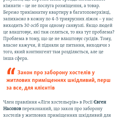
кімнати ‒ це не послуга розміщення, а товар.
Беремо трикімнатну квартиру в багатоповерхівці,
запихаємо в кожну по 4-5 триярусних ліжок ‒ у нас
виходить 30 осіб при одному санвузлі. Якщо людей
це влаштовує, які там селяться, то яка тут проблема?
Проблема в тому, що це не влаштовує сусідів. Тому,
власне кажучи, й підняли це питання, виходячи з
того, який контингент там розділяється, але це
інша сфера.
Закон про заборону хостелів у
житлових приміщеннях шкідливий, перш
за все, для клієнтів
Член правління «Ліги хостельєрів» в Росії
Євген
Насонов
переконаний, що закон про заборону
хостелів у житлових приміщеннях шкідливий для