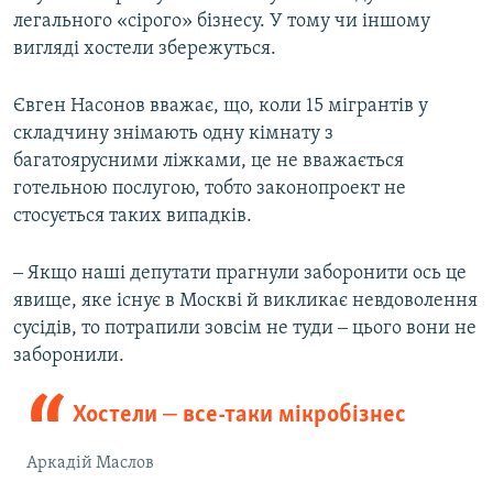
легального «сірого» бізнесу. У тому чи іншому
вигляді хостели збережуться.
Євген Насонов вважає, що, коли 15 мігрантів у
складчину знімають одну кімнату з
багатоярусними ліжками, це не вважається
готельною послугою, тобто законопроект не
стосується таких випадків.
‒ Якщо наші депутати прагнули заборонити ось це
явище, яке існує в Москві й викликає невдоволення
сусідів, то потрапили зовсім не туди ‒ цього вони не
заборонили.
Хостели ‒ все-таки мікробізнес
Аркадій Маслов