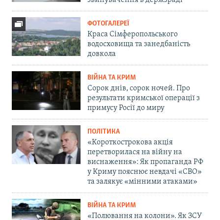
звинувачення в держзраді
ФОТОГАЛЕРЕЇ
Краса Сімферопольського
водосховища та занедбаність
довкола
ВІЙНА ТА КРИМ
Сорок днів, сорок ночей. Про
результати кримської операції з
примусу Росії до миру
ПОЛІТИКА
«Короткострокова акція
перетворилася на війну на
виснаження»: Як пропаганда РФ
у Криму пояснює невдачі «СВО»
та залякує «мінними атаками»
ВІЙНА ТА КРИМ
«Полювання на колони». Як ЗСУ