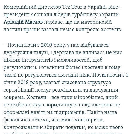
Комерційний директор Tez Tour в Україні, віце-
президент Асоціації лідерів турбізнесу України
Аркадій Маслов
нарікає, що на материковій
частині країни взагалі немає контролю хостелів.
‒ Починаючи з 2010 року, у нас відбувалася
дерегуляція галузі, і держава не впливає і не має
ніяких інструментів і можливостей, щоб
регулювати її. Готельний бізнес і хостели в тому
числі не регулюються сьогодні ніяк. Починаючи з 1
січня 2018 року, взагалі скасована структура
сертифікації послуг розміщення та харчування
зокрема. Хостели ‒ все-таки мікробізнес, який
передбачає якусь юридичну основу, але вони не
оформлені навіть на підприємців. Навіть наша
фіскальна система, яка мала моніторити,
контролювати й збирати податки, не може цього