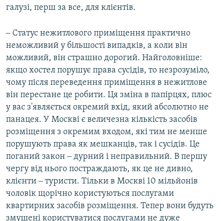
галузі, перш за все, для клієнтів.
‒ Статус нежитлового приміщення практично
неможливий у більшості випадків, а коли він
можливий, він страшно дорогий. Найголовніше:
якщо хостел порушує права сусідів, то незрозуміло,
чому після переведення приміщення в нежитлове
він перестане це робити. Ця зміна в папірцях, плюс
у вас з'являється окремий вхід, який абсолютно не
панацея. У Москві є величезна кількість засобів
розміщення з окремим входом, які тим не менше
порушують права як мешканців, так і сусідів. Це
поганий закон ‒ дурний і неправильний. В першу
чергу від нього постраждають, як це не дивно,
клієнти ‒ туристи. Тільки в Москві 10 мільйонів
чоловік щорічно користуються послугами
квартирних засобів розміщення. Тепер вони будуть
змушені користуватися послугами не дуже