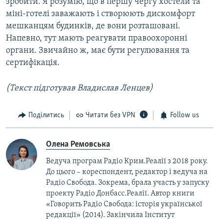
зробити. Я розумію, що в першу чергу хостели та
міні-готелі заважають і створюють дискомфорт
мешканцям будинків, де вони розташовані.
Напевно, тут мають реагувати правоохоронні
органи. Звичайно ж, має бути регулювання та
сертифікація.
(Текст підготував Владислав Ленцев)
Поділитись
Читати без VPN
Follow us
Олена Ремовська
Ведуча програм Радіо Крим.Реалії з 2018 року.
До цього – кореспондент, редактор і ведуча на
Радіо Свобода. Зокрема, брала участь у запуску
проекту Радіо Донбасс.Реалії. Автор книги
«Говорить Радіо Свобода: iсторія української
редакції» (2014). Закінчила Інститут