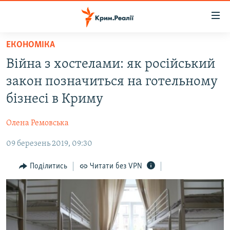
Доступність
посилання
Перейти
ЕКОНОМІКА
до
НОВИНИ
Війна з хостелами: як російський
основного
ВОДА.КРИМ
матеріалу
закон позначиться на готельному
ВІДЕО ТА ФОТО
Перейти
бізнесі в Криму
до
ПОЛІТИКА
основної
Олена Ремовська
БЛОГИ
навігації
Перейти
09 березень 2019, 09:30
ПОГЛЯД
до
ІНТЕРВ'Ю
Поділитись
Читати без VPN
пошуку
ВСЕ ЗА ДЕНЬ
СПЕЦПРОЕКТИ
ЯК ОБІЙТИ БЛОКУВАННЯ
ДЕПОРТАЦІЯ