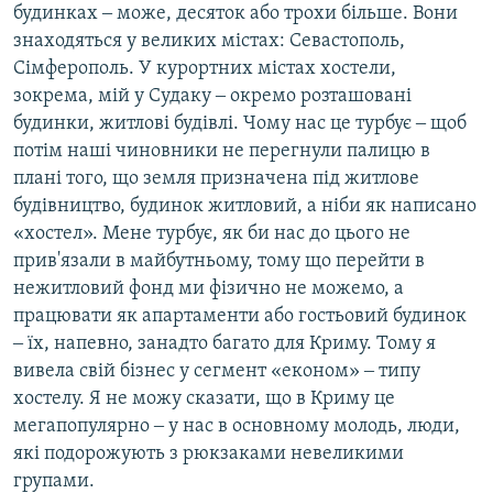
будинках ‒ може, десяток або трохи більше. Вони
знаходяться у великих містах: Севастополь,
Сімферополь. У курортних містах хостели,
зокрема, мій у Судаку ‒ окремо розташовані
будинки, житлові будівлі. Чому нас це турбує ‒ щоб
потім наші чиновники не перегнули палицю в
плані того, що земля призначена під житлове
будівництво, будинок житловий, а ніби як написано
«хостел». Мене турбує, як би нас до цього не
прив'язали в майбутньому, тому що перейти в
нежитловий фонд ми фізично не можемо, а
працювати як апартаменти або гостьовий будинок
‒ їх, напевно, занадто багато для Криму. Тому я
вивела свій бізнес у сегмент «економ» ‒ типу
хостелу. Я не можу сказати, що в Криму це
мегапопулярно ‒ у нас в основному молодь, люди,
які подорожують з рюкзаками невеликими
групами.