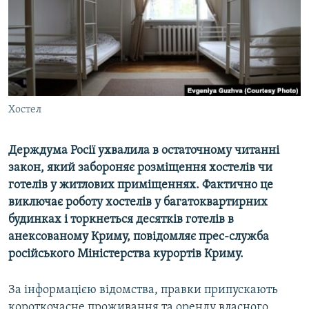
ВІДЕОУРОКИ «ELIFBE»
Русский
СВІДЧЕННЯ ОКУПАЦІЇ
Qırımtatar
УКРАЇНСЬКА ПРОБЛЕМА КРИМУ
ДОЛУЧАЙСЯ!
ІНФОГРАФІКА
Хостел
Держдума Росії ухвалила в остаточному читанні
Усі сайти RFE/RL
закон, який забороняє розміщення хостелів чи
готелів у житлових приміщеннях. Фактично це
виключає роботу хостелів у багатоквартирних
будинках і торкнеться десятків готелів в
анексованому Криму, повідомляє прес-служба
російського Міністерства курортів Криму.
За інформацією відомства, правки припускають
короткочасне проживання та оренду власного