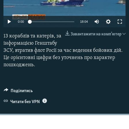
ВІДЕОУРОКИ «ELIFBE»
Русский
СВІДЧЕННЯ ОКУПАЦІЇ
Qırımtatar
Auto
0:00
18:04
УКРАЇНСЬКА ПРОБЛЕМА КРИМУ
240p
Завантажити на комп'ютер
13 кораблів та катерів, за
ДОЛУЧАЙСЯ!
ІНФОГРАФІКА
360p
інформацією Генштабу
ЗСУ, втратив флот Росії за час ведення бойових дій.
480p
Auto
240p
360p
480p
Це орієнтовні цифри без уточнень про характер
720p
Усі сайти RFE/RL
пошкоджень.
720p
Поділитись
Читати без VPN