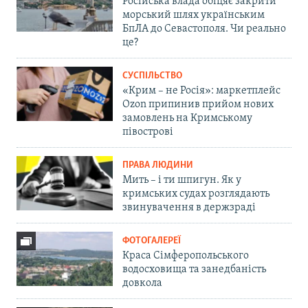
Російська влада обіцяє закрити
морський шлях українським
БпЛА до Севастополя. Чи реально
це?
СУСПІЛЬСТВО
«Крим – не Росія»: маркетплейс
Ozon припинив прийом нових
замовлень на Кримському
півострові
ПРАВА ЛЮДИНИ
Мить – і ти шпигун. Як у
кримських судах розглядають
звинувачення в держзраді
ФОТОГАЛЕРЕЇ
Краса Сімферопольського
водосховища та занедбаність
довкола