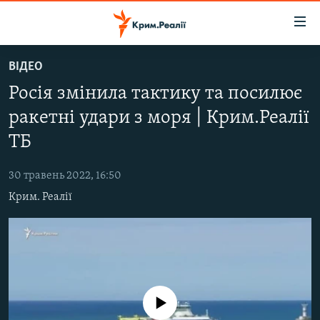
Доступність
посилання
Перейти
ВІДЕО
до
НОВИНИ
Росія змінила тактику та посилює
основного
ВОДА.КРИМ
матеріалу
ракетні удари з моря | Крим.Реалії
ВІДЕО ТА ФОТО
Перейти
ТБ
до
ПОЛІТИКА
основної
30 травень 2022, 16:50
БЛОГИ
навігації
Крим. Реалії
Перейти
ПОГЛЯД
до
ІНТЕРВ'Ю
пошуку
ВСЕ ЗА ДЕНЬ
СПЕЦПРОЕКТИ
No media source currently available
ЯК ОБІЙТИ БЛОКУВАННЯ
ДЕПОРТАЦІЯ