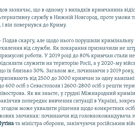
дов зазначає, що в одному з випадків кримчанина віді
ьтернативну службу в Нижній Новгород, проте умови 
і він повернувся до Криму.
‒ Подав скаргу, але щодо нього порушили кримінальну 
ухилення від служби. Як покарання призначили не штр
примусові роботи. У 2019 році до 80% кримчан стали н
відсилати служити на територію Росії, а у 2020-му війс
що їх близько 30%. Загалом же, починаючи з 2019 року,
призивають від 2500 до 3000 кримчан за одну кампанію
до 600 осіб з Севастополя і 2600-2800 осіб з решти тери
півострова. Як ви знаєте, у грудні Міжнародний кримі
закінчив попереднє вивчення ситуації в Україні, зокрем
і згодом може ухвалити рішення щодо конкретних осіб,
ськових злочинах: починаючи від головнокомандувача 
утіна
та міністра оборони, закінчуючи російським ві