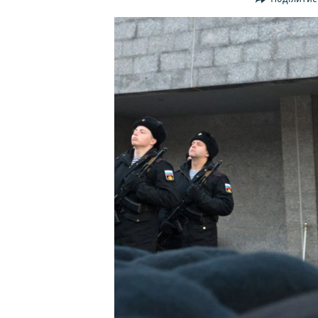
ВІДЕОУРОКИ «ELIFBE»
СВІДЧЕННЯ ОКУПАЦІЇ
УКРАЇНСЬКА ПРОБЛЕМА КРИМУ
ІНФОГРАФІКА