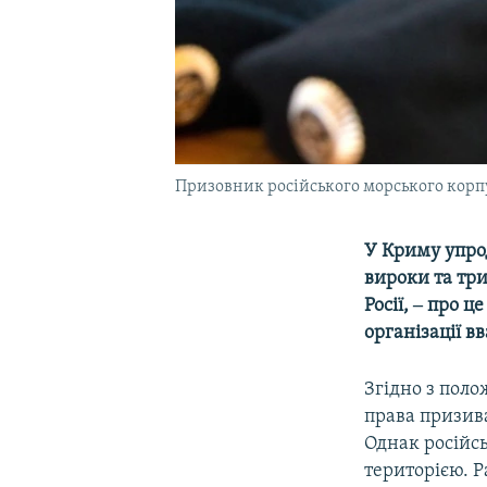
Призовник російського морського корпу
У Криму упро
вироки та три
Росії, ‒ про ц
організації в
Згідно з пол
права призива
Однак російсь
територією. Р