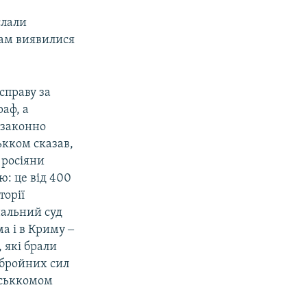
слали
там виявилися
справу за
аф, а
езаконно
ькком сказав,
 росіяни
: це від 400
торії
нальний суд
а і в Криму ‒
 які брали
збройних сил
йськкомом