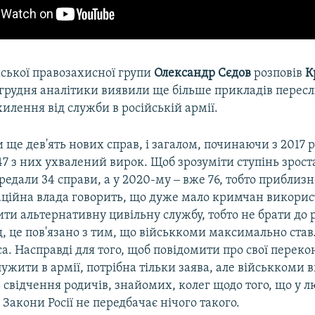
ської правозахисної групи
Олександр Сєдов
розповів
К
грудня аналітики виявили ще більше прикладів перес
илення від служби в російській армії.
ще дев'ять нових справ, і загалом, починаючи з 2017 р
147 з них ухвалений вирок. Щоб зрозуміти ступінь зрост
ередали 34 справи, а у 2020-му ‒ вже 76, тобто приблизн
аційна влада говорить, що дуже мало кримчан викори
ти альтернативну цивільну службу, тобто не брати до ру
, це пов'язано з тим, що військкоми максимально став
са. Насправді для того, щоб повідомити про свої переко
ужити в армії, потрібна тільки заява, але військкоми
ь свідчення родичів, знайомих, колег щодо того, що у л
Закони Росії не передбачає нічого такого.