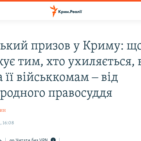
ський призов у Криму: щ
ує тим, хто ухиляється, 
 а її військкомам ‒ від
родного правосуддя
шин
, 16:08
ь
Читати без VPN