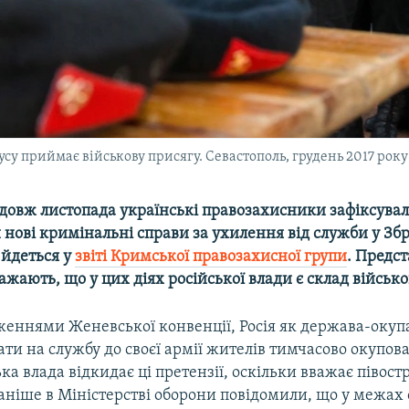
су приймає військову присягу. Севастополь, грудень 2017 року
довж листопада українські правозахисники зафіксувал
 нові кримінальні справи за ухилення від служби у З
е йдеться у
звіті Кримської правозахисної групи
. Предст
важають, що у цих діях російської влади є склад військо
оженнями Женевської конвенції, Росія як держава-окуп
ти на службу до своєї армії жителів тимчасово окупов
ка влада відкидає ці претензії, оскільки вважає півост
аніше в Міністерстві оборони повідомили, що у межах 