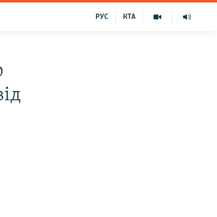
РУС
КТА
о
від