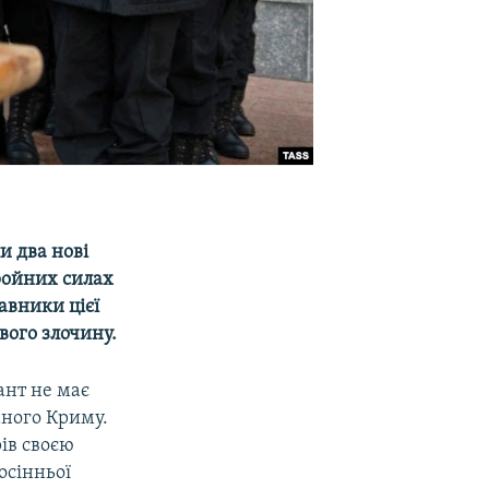
и два нові
бройних силах
авники цієї
вого злочину.
ант не має
аного Криму.
рів своєю
осінньої