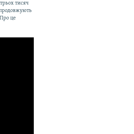
 трьох тисяч
и продовжують
 Про це