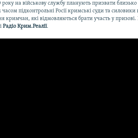
 року на військову службу планують призвати близько
 часом підконтрольні Росії кримські суди та силовик
я кримчан, які відмовляються брати участь у призові.
рі
Радіо Крим.Реалії
.