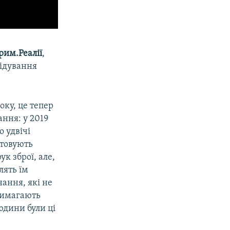
рим.Реалії
,
лідування
оку, це тепер
ання: у 2019
о удвічі
стовують
к зброї, але,
лять їм
нання, які не
 вимагають
юдини були ці