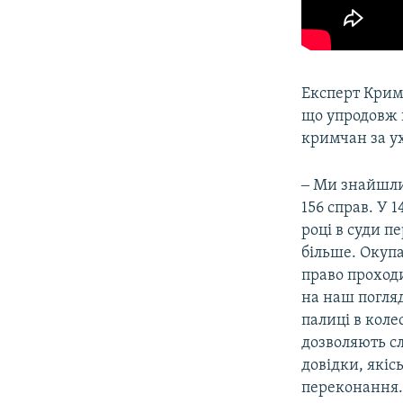
Експерт Крим
що упродовж 
кримчан за ух
‒ Ми знайшли 
156 справ. У 
році в суди п
більше. Окуп
право проходи
на наш погляд
палиці в коле
дозволяють сл
довідки, якіс
переконання. 