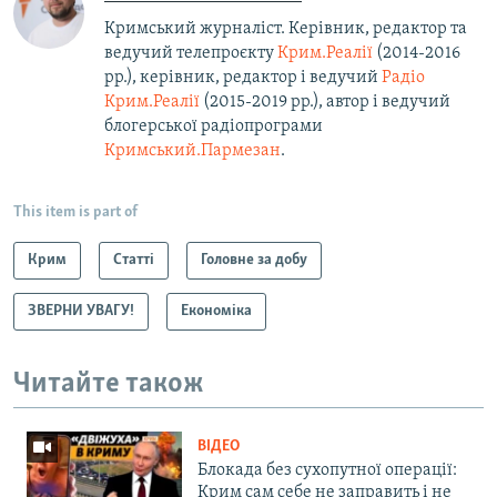
Кримський журналіст. Керівник, редактор та
ведучий телепроєкту
Крим.Реалії
(2014-2016
рр.), керівник, редактор і ведучий
Радіо
Крим.Реалії
(2015-2019 рр.), автор і ведучий
блогерської радіопрограми
Кримський.Пармезан
.​
This item is part of
Крим
Статті
Головне за добу
ЗВЕРНИ УВАГУ!
Економіка
Читайте також
ВІДЕО
Блокада без сухопутної операції:
Крим сам себе не заправить і не