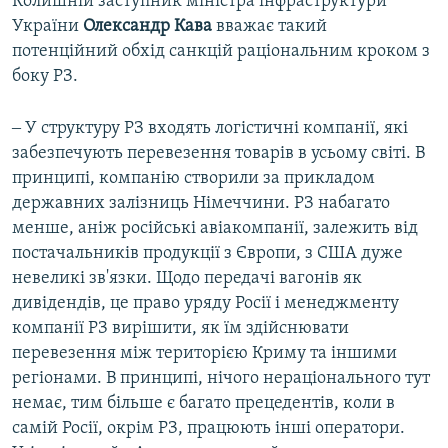
Колишній заступник міністра інфраструктури
України
Олександр Кава
вважає такий
потенційний обхід санкцій раціональним кроком з
боку РЗ.
‒ У структуру РЗ входять логістичні компанії, які
забезпечують перевезення товарів в усьому світі. В
принципі, компанію створили за прикладом
державних залізниць Німеччини. РЗ набагато
менше, аніж російські авіакомпанії, залежить від
постачальників продукції з Європи, з США дуже
невеликі зв'язки. Щодо передачі вагонів як
дивідендів, це право уряду Росії і менеджменту
компанії РЗ вирішити, як їм здійснювати
перевезення між територією Криму та іншими
регіонами. В принципі, нічого нераціонального тут
немає, тим більше є багато прецедентів, коли в
самій Росії, окрім РЗ, працюють інші оператори.