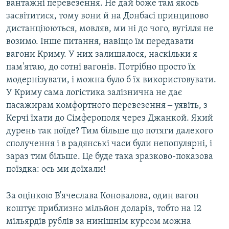
вантажні перевезення. Не дай боже там якось
засвітитися, тому вони й на Донбасі принципово
дистанціюються, мовляв, ми ні до чого, вугілля не
возимо. Інше питання, навіщо їм передавати
вагони Криму. У них залишалося, наскільки я
пам'ятаю, до сотні вагонів. Потрібно просто їх
модернізувати, і можна було б їх використовувати.
У Криму сама логістика залізнична не дає
пасажирам комфортного перевезення ‒ уявіть, з
Керчі їхати до Сімферополя через Джанкой. Який
дурень так поїде? Тим більше що потяги далекого
сполучення і в радянські часи були непопулярні, і
зараз тим більше. Це буде така зразково-показова
поїздка: ось ми доїхали!
За оцінкою В'ячеслава Коновалова, один вагон
коштує приблизно мільйон доларів, тобто на 12
мільярдів рублів за нинішнім курсом можна