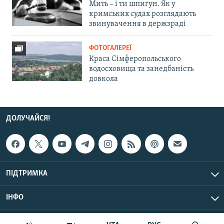
Мить – і ти шпигун. Як у
кримських судах розглядають
звинувачення в держзраді
ФОТОГАЛЕРЕЇ
Краса Сімферопольського
водосховища та занедбаність
довкола
ДОЛУЧАЙСЯ!
ПІДТРИМКА
ІНФО
© Крим.Реалії, 2026 | Усі права застережено.