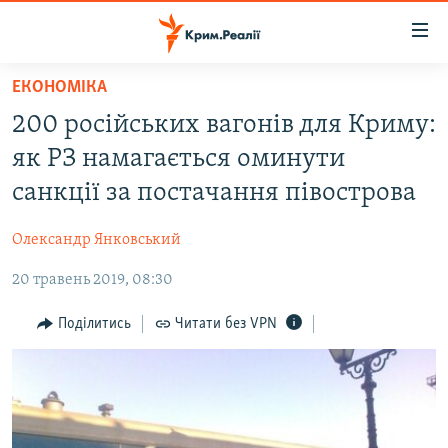
Доступність
посилання
Перейти
ЕКОНОМІКА
до
НОВИНИ
200 російських вагонів для Криму:
основного
ВОДА.КРИМ
матеріалу
як РЗ намагається оминути
ВІДЕО ТА ФОТО
Перейти
санкції за постачання півострова
до
ПОЛІТИКА
основної
Олександр Янковський
БЛОГИ
навігації
Перейти
20 травень 2019, 08:30
ПОГЛЯД
до
ІНТЕРВ'Ю
Поділитись
Читати без VPN
пошуку
ВСЕ ЗА ДЕНЬ
СПЕЦПРОЕКТИ
ЯК ОБІЙТИ БЛОКУВАННЯ
ДЕПОРТАЦІЯ