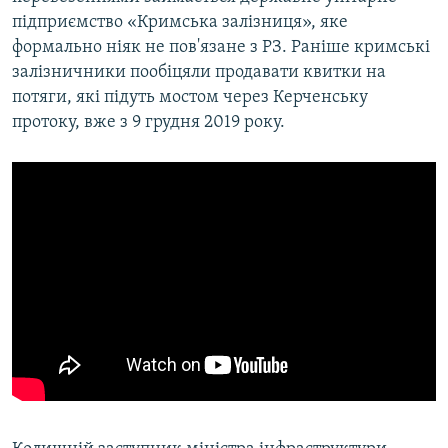
підприємство «Кримська залізниця», яке
формально ніяк не пов'язане з РЗ. Раніше кримські
залізничники пообіцяли продавати квитки на
потяги, які підуть мостом через Керченську
протоку, вже з 9 грудня 2019 року.