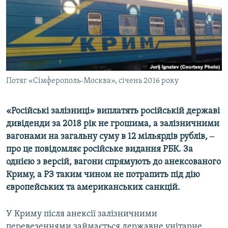
ВІДЕОУРОКИ «ELIFBE»
Русский
СВІДЧЕННЯ ОКУПАЦІЇ
Qırımtatar
УКРАЇНСЬКА ПРОБЛЕМА КРИМУ
ДОЛУЧАЙСЯ!
ІНФОГРАФІКА
Потяг «Сімферополь-Москва», січень 2016 року
«Російські залізниці» виплатять російській державі
Усі сайти RFE/RL
дивіденди за 2018 рік не грошима, а залізничними
вагонами на загальну суму в 12 мільярдів рублів, ‒
про це повідомляє російське видання РБК. За
однією з версій, вагони спрямують до анексованого
Криму, а РЗ таким чином не потрапить під дію
європейських та американських санкцій.
У Криму після анексії залізничними
перевезеннями займається державне унітарне