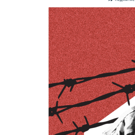
ВІДЕОУРОКИ «ELIFBE»
СВІДЧЕННЯ ОКУПАЦІЇ
УКРАЇНСЬКА ПРОБЛЕМА КРИМУ
ІНФОГРАФІКА