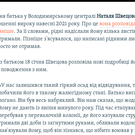
ння батька у Володимирському централі
Наталя Швецов
ошенні вироку навесні 2021 року. Про це
вона розповід
аніше
. За її словами, рідні надіслали йому кілька листі
отримали. Пізніше з'ясувалося, що написані рідними ли
осто не отримав.
і з батьком 18 січня Швецова розповіла нові подробиці й
 поводження з ним.
«У нас залишився такий гіркий осад від відвідування,
побачили його в такому жалюгідному стані. Батько ви
погано. Він був весь набряклий. Він нам сказав, що жод
йому не дають із липня минулого року. Під час етапува
перебував у перевалочній колонії, де його катували ст
тримали дві доби із загнутими руками, обливали водою
нав'язували йому, щоб він зізнався, що нібито воював у