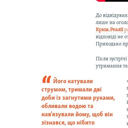
До відвідува
лише на огол
Крим.Реалії
р
відповіді не 
Приходько пр
Після зустріч
утримання та
Його катували
струмом, тримали дві
доби із загнутими руками,
обливали водою та
нав'язували йому, щоб він
зізнався, що нібито