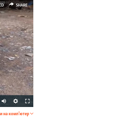
ED
SHARE
и на комп'ютер
SHARE