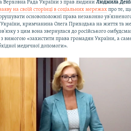
 Верховна Рада України з прав людини
Людмила Дені
заяву на своїй сторінці в соціальних мережах
про те, що
орушувати основоположні права незаконно ув'язненог
України, кримчанина Олега Приходька на життя та м
зв'язку з цим вона звернулася до російського омбудсм
з вимогою «захистити права громадян України, а сам
хідної медичної допомоги».