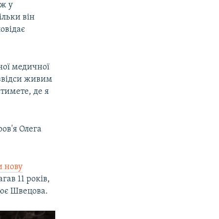
ож у
ільки він
повідає
ної медичної
 звідси живим
тимете, де я
ов'я Олега
 нову
гав 11 років,
нює Швецова.