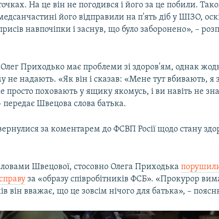
точках. На це він не погодився і його за це побили. Так
медсанчастині його відправили на п'ять діб у ШІЗО, оск
присів навпочіпки і заснув, що було заборонено», – роз
, Олег Приходько має проблеми зі здоров'ям, однак жод
 не надають. «Як він і сказав: «Мене тут вбивають, я
е просто поховають у ящику якомусь, і ви навіть не зна
 передає Швецова слова батька.
вернулися за коментарем до ФСВП Росії щодо стану здор
 словами Швецової, стосовно Олега Приходька
порушили
справу
за «образу співробітників ФСБ». «Прокурор вима
ків він вважає, що це зовсім нічого для батька», – пояс