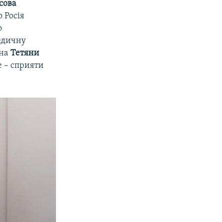
сова
 Росія
о
едичну
ана
Тетяни
е – сприяти
px
width