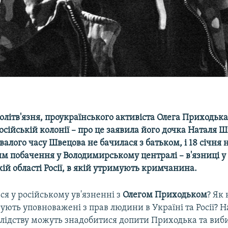
літв'язня, проукраїнського активіста Олега Приходька
осійській колонії – про це заявила його дочка Наталя 
алого часу Швецова не бачилася з батьком, і 18 січня 
им побачення у Володимирському централі – в'язниці у
й області Росії, в якій утримують кримчанина.
ся у російському ув'язненні з
Олегом Приходьком
? Як
ують уповноважені з прав людини в Україні та Росії? 
слідству можуть знадобитися допити Приходька та виб