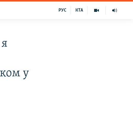
РУС
КТА
 я
ьком у