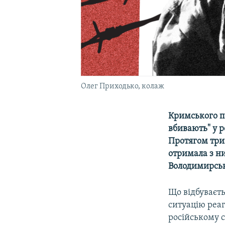
Олег Приходько, колаж
Кримського по
вбивають" у р
Протягом трив
отримала з н
Володимирські
Що відбуваєть
ситуацію реаг
російському 