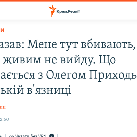
НИ
азав: Мене тут вбивають,
и живим не вийду. Що
вається з Олегом Приход
ькій в'язниці
шин
12:50
ь
Читати без VPN