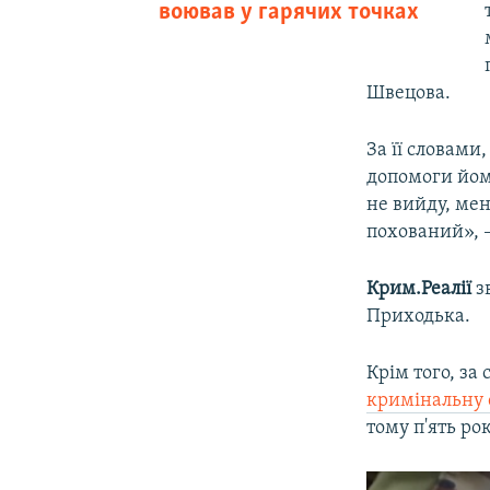
воював у гарячих точках
Швецова.
За її словами
допомоги йому
не вийду, мен
похований», –
Крим.Реалії
з
Приходька.
Крім того, за
кримінальну 
тому п'ять ро