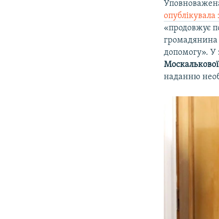
Уповноважена
опублікувала 
«продовжує п
громадянина 
допомогу». У 
Москалькової
наданню необ