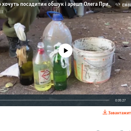
«Конкретно хочуть посадити»: обшук і арешт Олега Приходька (відео)
EMB
ії
No media source currently available
0:05:27
Завантажит
EMBED