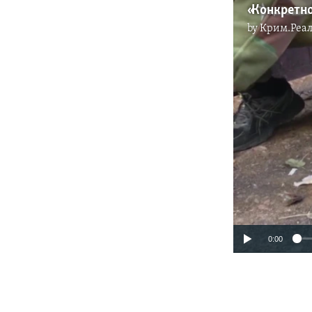
by
Крим.Реал
0:00