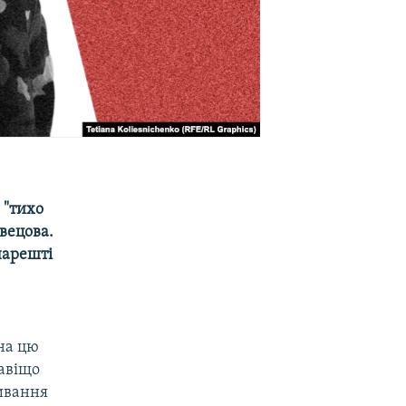
 "тихо
Швецова.
нарешті
 на цю
Навіщо
ивання