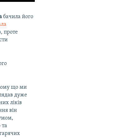
а
бачила його
ала
в, проте
сти
ого
 тому що ми
глядав дуже
них ліків
ння він
румом,
 та
 гарячих