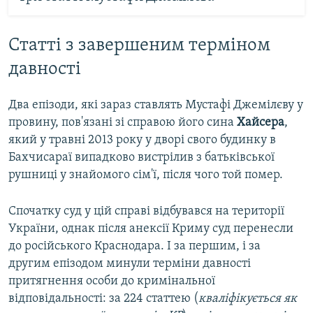
Статті з завершеним терміном
давності
Два епізоди, які зараз ставлять Мустафі Джемілєву у
провину, пов'язані зі справою його сина
Хайсера
,
який у травні 2013 року у дворі свого будинку в
Бахчисараї випадково вистрілив з батьківської
рушниці у знайомого сім'ї, після чого той помер.
Спочатку суд у цій справі відбувався на території
України, однак після анексії Криму суд перенесли
до російського Краснодара. І за першим, і за
другим епізодом минули терміни давності
притягнення особи до кримінальної
відповідальності: за 224 статтею (
кваліфікується як