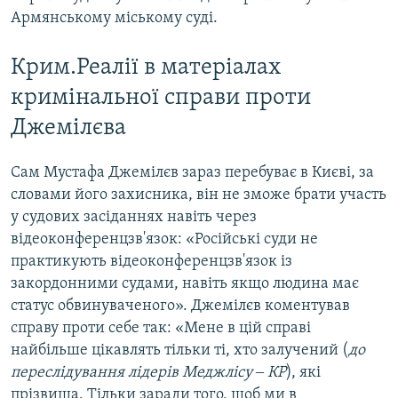
Армянському міському суді.
Крим.Реалії в матеріалах
кримінальної справи проти
Джемілєва
Сам Мустафа Джемілєв зараз перебуває в Києві, за
словами його захисника, він не зможе брати участь
у судових засіданнях навіть через
відеоконференцзв'язок: «Російські суди не
практикують відеоконференцзв'язок із
закордонними судами, навіть якщо людина має
статус обвинуваченого». Джемілєв коментував
справу проти себе так: «Мене в цій справі
найбільше цікавлять тільки ті, хто залучений (
до
переслідування лідерів Меджлісу ‒ КР
), які
прізвища. Тільки заради того, щоб ми в