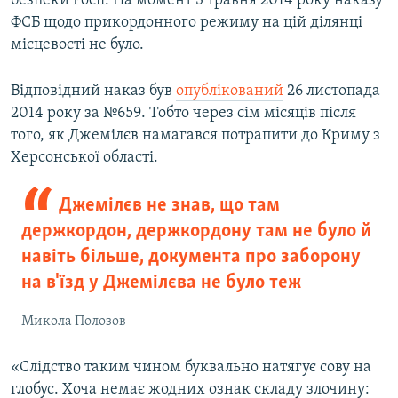
безпеки Росії. На момент 3 травня 2014 року наказу
ФСБ щодо прикордонного режиму на цій ділянці
місцевості не було.
Відповідний наказ був
опублікований
26 листопада
2014 року за №659. Тобто через сім місяців після
того, як Джемілєв намагався потрапити до Криму з
Херсонської області.
Джемілєв не знав, що там
держкордон, держкордону там не було й
навіть більше, документа про заборону
на в'їзд у Джемілєва не було теж
Микола Полозов
«Слідство таким чином буквально натягує сову на
глобус. Хоча немає жодних ознак складу злочину: