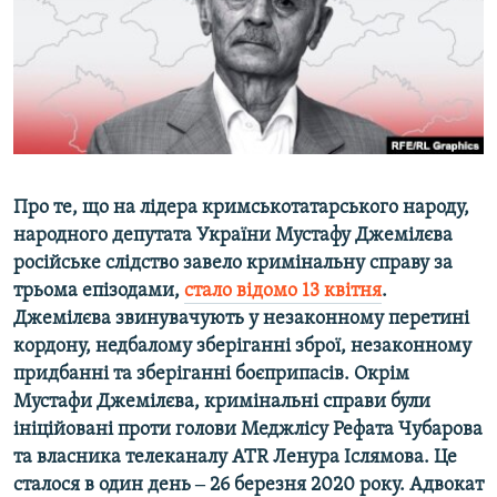
ВІДЕОУРОКИ «ELIFBE»
Русский
СВІДЧЕННЯ ОКУПАЦІЇ
Qırımtatar
УКРАЇНСЬКА ПРОБЛЕМА КРИМУ
ДОЛУЧАЙСЯ!
ІНФОГРАФІКА
Про те, що на лідера кримськотатарського народу,
народного депутата України Мустафу Джемілєва
Усі сайти RFE/RL
російське слідство завело кримінальну справу за
трьома епізодами,
стало відомо 13 квітня
.
Джемілєва звинувачують у незаконному перетині
кордону, недбалому зберіганні зброї, незаконному
придбанні та зберіганні боєприпасів. Окрім
Мустафи Джемілєва, кримінальні справи були
ініційовані проти голови Меджлісу Рефата Чубарова
та власника телеканалу ATR Ленура Іслямова. Це
сталося в один день ‒ 26 березня 2020 року. Адвокат