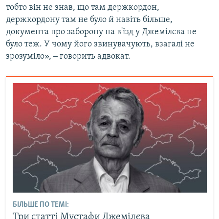
тобто він не знав, що там держкордон,
держкордону там не було й навіть більше,
документа про заборону на в'їзд у Джемілєва не
було теж. У чому його звинувачують, взагалі не
зрозуміло», ‒ говорить адвокат.
БІЛЬШЕ ПО ТЕМІ:
Три статті Мустафи Джемілєва