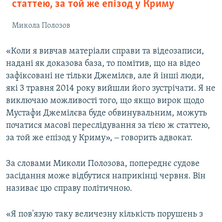
статтею, за той же епізод у Криму
Микола Полозов
«Коли я вивчав матеріали справи та відеозаписи,
надані як доказова база, то помітив, що на відео
зафіксовані не тільки Джемілєв, але й інші люди,
які 3 травня 2014 року вийшли його зустрічати. Я не
виключаю можливості того, що якщо вирок щодо
Мустафи Джемілєва буде обвинувальним, можуть
початися масові переслідування за тією ж статтею,
за той же епізод у Криму», ‒ говорить адвокат.
За словами Миколи Полозова, попереднє судове
засідання може відбутися наприкінці червня. Він
називає цю справу політичною.
«Я пов'язую таку величезну кількість порушень з