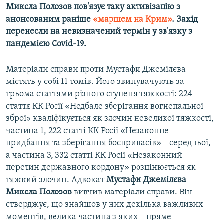
Микола Полозов пов'язує таку активізацію з
анонсованим раніше
«маршем на Крим»
. Захід
перенесли на невизначений термін у зв'язку з
пандемією Covid-19.
Матеріали справи проти Мустафи Джемілєва
містять у собі 11 томів. Його звинувачують за
трьома статтями різного ступеня тяжкості: 224
стаття КК Росії «Недбале зберігання вогнепальної
зброї» кваліфікується як злочин невеликої тяжкості,
частина 1, 222 статті КК Росії «Незаконне
придбання та зберігання боєприпасів» ‒ середньої,
а частина 3, 332 статті КК Росії «Незаконний
перетин державного кордону» розцінюється як
тяжкий злочин. Адвокат
Мустафи Джемілєва
Микола Полозов
вивчив матеріали справи. Він
стверджує, що знайшов у них декілька важливих
моментів, велика частина з яких ‒ пряме