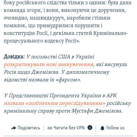
боку російського слідства тільки з одним: була дана
команда згори, і вони, виконуючи це доручення,
очевидно, нашвидкуруч, наробили стільки
помилок, що примудрилися порушити і
конституцію Росії, і декілька статей Кримінально-
процесуального кодексу Росії».
Довідка:
У посольстві США в Україні
розкритикували нові звинувачення
, які висунула
Росія щодо Джемілєва. У дипломатичному
відомстві назвали їх «фарсом».
У Представництві Президента України в АРК
назвали «політичним переслідуванням»
російську
кримінальну справу проти Мустафи Джемілєва.
Поділитись
Читати без VPN
Follow us