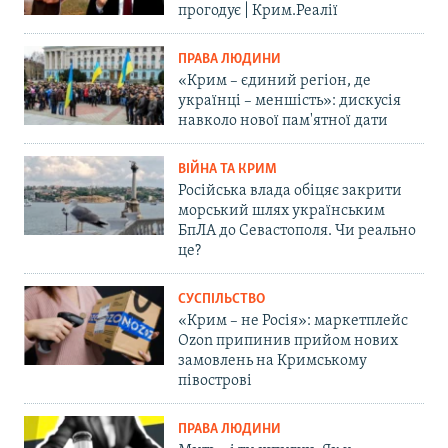
прогодує | Крим.Реалії
ПРАВА ЛЮДИНИ
«Крим – єдиний регіон, де
українці – меншість»: дискусія
навколо нової пам'ятної дати
ВІЙНА ТА КРИМ
Російська влада обіцяє закрити
морський шлях українським
БпЛА до Севастополя. Чи реально
це?
СУСПІЛЬСТВО
«Крим – не Росія»: маркетплейс
Ozon припинив прийом нових
замовлень на Кримському
півострові
ПРАВА ЛЮДИНИ