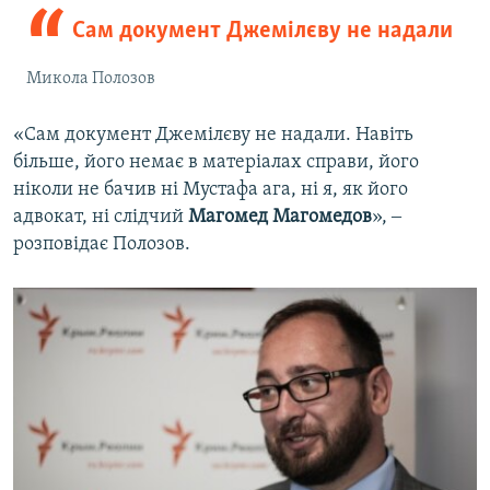
Сам документ Джемілєву не надали
Микола Полозов
«Сам документ Джемілєву не надали. Навіть
більше, його немає в матеріалах справи, його
ніколи не бачив ні Мустафа ага, ні я, як його
адвокат, ні слідчий
Магомед Магомедов
», ‒
розповідає Полозов.