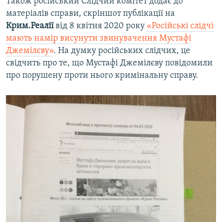
Також російський Слідчий комітет додає до
матеріалів справи, скріншот публікації на
Крим.Реалії
від 8 квітня 2020 року
«Російські слідчі
мають намір висунути звинувачення Мустафі
Джемілєву»
. На думку російських слідчих, це
свідчить про те, що Мустафі Джемілєву повідомили
про порушену проти нього кримінальну справу.