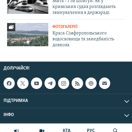
Мить – і ти шпигун. Як у
кримських судах розглядають
звинувачення в держзраді
ФОТОГАЛЕРЕЇ
Краса Сімферопольського
водосховища та занедбаність
довкола
ДОЛУЧАЙСЯ!
ПІДТРИМКА
ІНФО
© Крим.Реалії, 2026 | Усі права застережено.
КТА
РУС