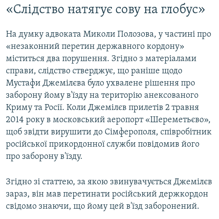
«Слідство натягує сову на глобус»
На думку адвоката Миколи Полозова, у частині про
«незаконний перетин державного кордону»
міститься два порушення. Згідно з матеріалами
справи, слідство стверджує, що раніше щодо
Мустафи Джемілєва було ухвалене рішення про
заборону йому в'їзду на територію анексованого
Криму та Росії. Коли Джемілєв прилетів 2 травня
2014 року в московський аеропорт «Шереметьєво»,
щоб звідти вирушити до Сімферополя, співробітник
російської прикордонної служби повідомив його
про заборону в'їзду.
Згідно зі статтею, за якою звинувачується Джемілєв
зараз, він мав перетинати російський держкордон
свідомо знаючи, що йому цей в'їзд заборонений.