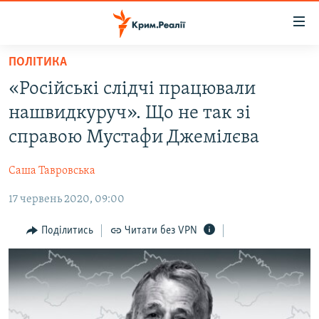
Доступність
посилання
Перейти
ПОЛІТИКА
до
НОВИНИ
«Російські слідчі працювали
основного
ВОДА.КРИМ
матеріалу
нашвидкуруч». Що не так зі
ВІДЕО ТА ФОТО
Перейти
справою Мустафи Джемілєва
до
ПОЛІТИКА
основної
Саша Тавровська
БЛОГИ
навігації
Перейти
17 червень 2020, 09:00
ПОГЛЯД
до
ІНТЕРВ'Ю
Поділитись
Читати без VPN
пошуку
ВСЕ ЗА ДЕНЬ
СПЕЦПРОЕКТИ
ЯК ОБІЙТИ БЛОКУВАННЯ
ДЕПОРТАЦІЯ