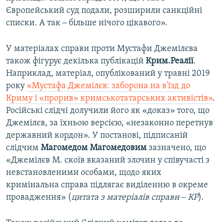
Європейський суд подали, розширили санкційні
списки. А так ‒ більше нічого цікавого».
У матеріалах справи проти Мустафи Джемілєва
також фігурує декілька публікацій
Крим.Реалії
.
Наприклад, матеріал, опублікований у травні 2019
року
«Мустафа Джемілєв: заборона на в'їзд до
Криму і «прорив» кримськотатарських активістів»
.
Російські слідчі долучили його як «доказ» того, що
Джемілєв, за їхньою версією, «незаконно перетнув
державний кордон». У постанові, підписаній
слідчим
Магомедом Магомедовим
зазначено, що
«Джемілєв М. скоїв вказаний злочин у співучасті з
невстановленими особами, щодо яких
кримінальна справа підлягає виділенню в окреме
провадження» (
цитата з матеріалів справи ‒ КР
).