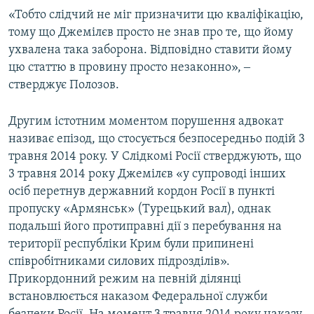
«Тобто слідчий не міг призначити цю кваліфікацію,
тому що Джемілєв просто не знав про те, що йому
ухвалена така заборона. Відповідно ставити йому
цю статтю в провину просто незаконно», ‒
стверджує Полозов.
Другим істотним моментом порушення адвокат
називає епізод, що стосується безпосередньо подій 3
травня 2014 року. У Слідкомі Росії стверджують, що
3 травня 2014 року Джемілєв «у супроводі інших
осіб перетнув державний кордон Росії в пункті
пропуску «Армянськ» (Турецький вал), однак
подальші його протиправні дії з перебування на
території республіки Крим були припинені
співробітниками силових підрозділів».
Прикордонний режим на певній ділянці
встановлюється наказом Федеральної служби