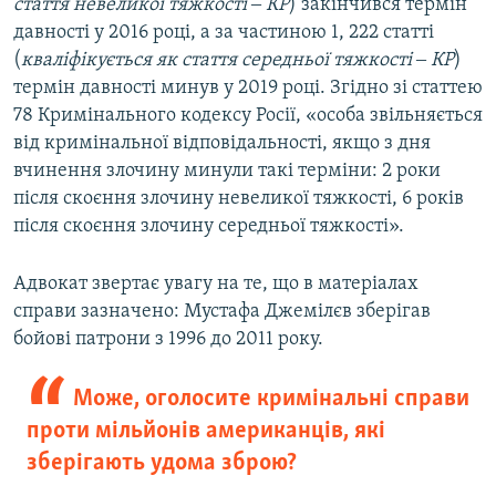
стаття невеликої тяжкості ‒ КР
) закінчився термін
давності у 2016 році, а за частиною 1, 222 статті
(
кваліфікується як стаття середньої тяжкості ‒ КР
)
термін давності минув у 2019 році. Згідно зі статтею
78 Кримінального кодексу Росії, «особа звільняється
від кримінальної відповідальності, якщо з дня
вчинення злочину минули такі терміни: 2 роки
після скоєння злочину невеликої тяжкості, 6 років
після скоєння злочину середньої тяжкості».
Адвокат звертає увагу на те, що в матеріалах
справи зазначено: Мустафа Джемілєв зберігав
бойові патрони з 1996 до 2011 року.
Може, оголосите кримінальні справи
проти мільйонів американців, які
зберігають удома зброю?