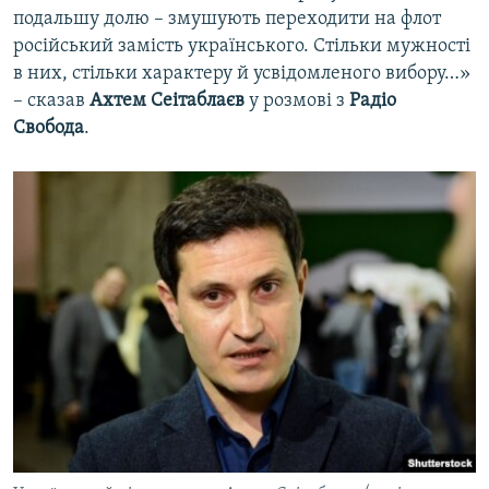
подальшу долю – змушують переходити на флот
російський замість українського. Стільки мужності
в них, стільки характеру й усвідомленого вибору…»
– сказав
Ахтем Сеітаблаєв
у розмові з
Радіо
Свобода
.