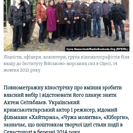
ВІДЕОУРОКИ «ELIFBE»
Русский
СВІДЧЕННЯ ОКУПАЦІЇ
Qırımtatar
УКРАЇНСЬКА ПРОБЛЕМА КРИМУ
ДОЛУЧАЙСЯ!
ІНФОГРАФІКА
Ліцеїсти, офіцери, волонтери, група кінематографістів біля
входу до Інституту Військово-морських сил в Одесі, 14
Усі сайти RFE/RL
жовтня 2021 року
Повнометражну кінострічку про вміння зробити
власний вибір і відстоювати його планує зняти
Ахтем Сеітаблаєв. Український
кримськотатарський актор і режисер, відомий
фільмами «Хайтарма», «Чужа молитва», «Кіборги»,
зазначає, що поштовхом творчої ідеї стали події в
Севастополі в березні 2014 року.