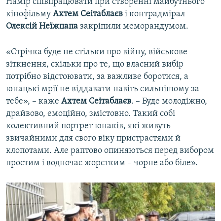
Намір співпрацювати при створенні майбутнього
кінофільму
Ахтем Сеітаблаєв
і контрадмірал
Олексій Неїжпапа
закріпили меморандумом.
«Стрічка буде не стільки про війну, військове
зіткнення, скільки про те, що власний вибір
потрібно відстоювати, за важливе боротися, а
юнацькі мрії не віддавати навіть сильнішому за
тебе», – каже
Ахтем Сеітаблаєв
. – Буде молодіжно,
драйвово, емоційно, змістовно. Такий собі
колективний портрет юнаків, які живуть
звичайними для свого віку пристрастями й
клопотами. Але раптово опиняються перед вибором
простим і водночас жорстким – чорне або біле».