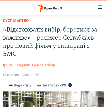
Доступність
посилання
Перейти
СУСПІЛЬСТВО
до
НОВИНИ
«Відстоювати вибір, боротися за
основного
ВОДА.КРИМ
матеріалу
важливе» – режисер Сеітаблаєв
ВІДЕО ТА ФОТО
Перейти
про новий фільм у співпраці з
до
ПОЛІТИКА
ВМС
основної
БЛОГИ
навігації
Ірина Назарчук
Радіо Свобода
Перейти
ПОГЛЯД
до
15 жовтень 2021, 14:32
ІНТЕРВ'Ю
пошуку
ВСЕ ЗА ДЕНЬ
Поділитись
Читати без VPN
СПЕЦПРОЕКТИ
ЯК ОБІЙТИ БЛОКУВАННЯ
ДЕПОРТАЦІЯ