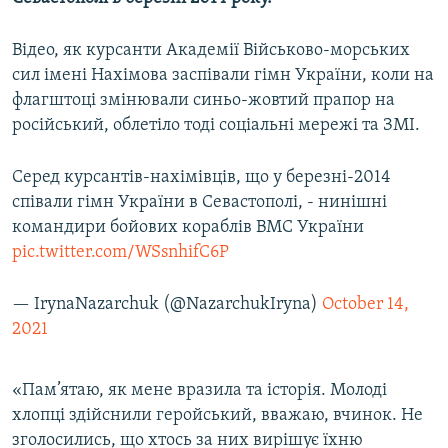
Відео, як курсанти Академії Військово-морських
сил імені Нахімова заспівали гімн України, коли на
флагштоці змінювали синьо-жовтий прапор на
російський, облетіло тоді соціальні мережі та ЗМІ.
Серед курсантів-нахімівців, що у березні-2014
співали гімн України в Севастополі, - нинішні
командири бойових кораблів ВМС України
pic.twitter.com/WSsnhifC6P
— IrynaNazarchuk (@NazarchukIryna)
October 14,
2021
«Пам’ятаю, як мене вразила та історія. Молоді
хлопці здійснили геройський, вважаю, вчинок. Не
зголосились, що хтось за них вирішує їхню