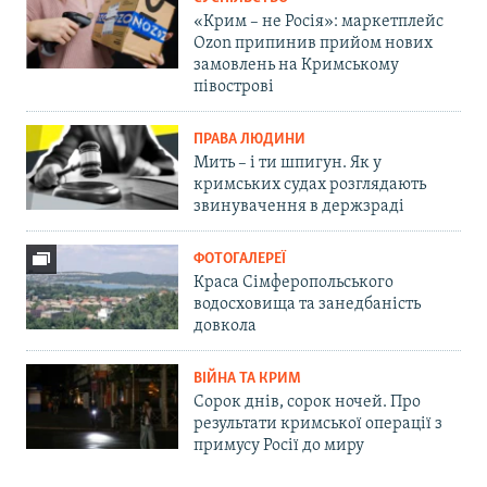
«Крим – не Росія»: маркетплейс
Ozon припинив прийом нових
замовлень на Кримському
півострові
ПРАВА ЛЮДИНИ
Мить – і ти шпигун. Як у
кримських судах розглядають
звинувачення в держзраді
ФОТОГАЛЕРЕЇ
Краса Сімферопольського
водосховища та занедбаність
довкола
ВІЙНА ТА КРИМ
Сорок днів, сорок ночей. Про
результати кримської операції з
примусу Росії до миру