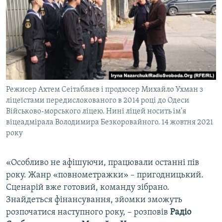
Режисер Ахтем Сеітаблаєв і продюсер Михайло Ухман з
ліцеїстами передислокованого в 2014 році до Одеси
Військово-морського ліцею. Нині ліцей носить ім'я
віцеадмірала Володимира Безкоровайного. 14 жовтня 2021
року
«Особливо не афішуючи, працювали останні пів
року. Жанр «повнометражки» – пригодницький.
Сценарій вже готовий, команду зібрано.
Знайдеться фінансування, зйомки зможуть
розпочатися наступного року, – розповів
Радіо