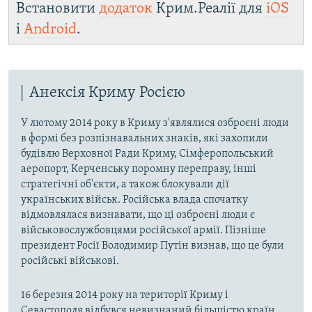
Встановити
додаток
Крим.Реалії для
iOS
і
Android
.
Анексія Криму Росією
У лютому 2014 року в Криму з'являлися озброєні люди
в формі без розпізнавальних знаків, які захопили
будівлю Верховної Ради Криму, Сімферопольський
аеропорт, Керченську поромну переправу, інші
стратегічні об'єкти, а також блокували дії
українських військ. Російська влада спочатку
відмовлялася визнавати, що ці озброєні люди є
військовослужбовцями російської армії. Пізніше
президент Росії Володимир Путін визнав, що це були
російські військові.
16 березня 2014 року на території Криму і
Севастополя відбувся невизнаний більшістю країн