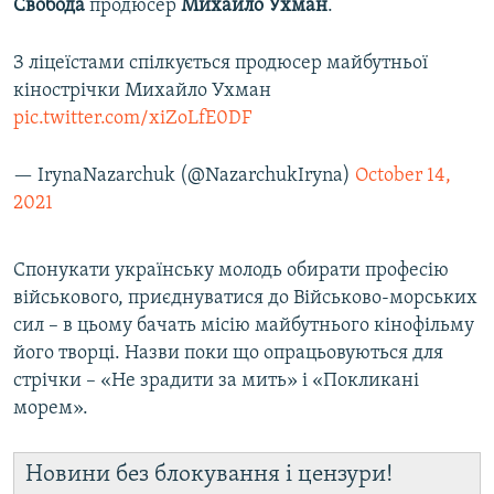
Свобода
продюсер
Михайло Ухман
.
З ліцеїстами спілкується продюсер майбутньої
кінострічки Михайло Ухман
pic.twitter.com/xiZoLfE0DF
— IrynaNazarchuk (@NazarchukIryna)
October 14,
2021
Спонукати українську молодь обирати професію
військового, приєднуватися до Військово-морських
сил – в цьому бачать місію майбутнього кінофільму
його творці. Назви поки що опрацьовуються для
стрічки – «Не зрадити за мить» і «Покликані
морем».
Новини без блокування і цензури!