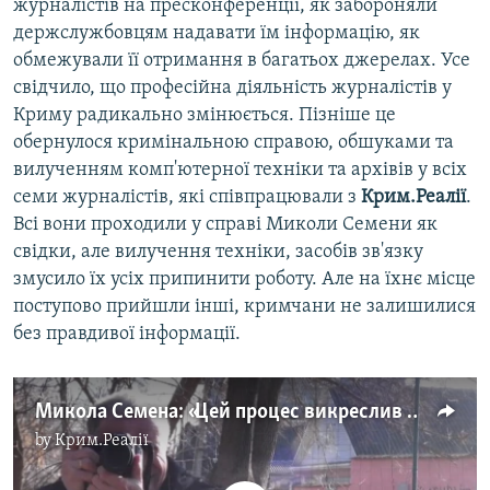
журналістів на пресконференції, як забороняли
держслужбовцям надавати їм інформацію, як
обмежували її отримання в багатьох джерелах. Усе
свідчило, що професійна діяльність журналістів у
Криму радикально змінюється. Пізніше це
обернулося кримінальною справою, обшуками та
вилученням комп'ютерної техніки та архівів у всіх
семи журналістів, які співпрацювали з
Крим.Реалії
.
Всі вони проходили у справі Миколи Семени як
свідки, але вилучення техніки, засобів зв'язку
змусило їх усіх припинити роботу. Але на їхнє місце
поступово прийшли інші, кримчани не залишилися
без правдивої інформації.
Микола Семена: «Цей процес викреслив з мого життя чотири роки» (відео)
by
Крим.Реалії