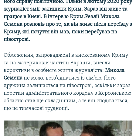
його справу політичною. Тільки в лютому 2020 року
журналіст зміг залишити Крим. Зараз він живе та
працює в Києві. В інтерв'ю Крим.Реалії Микола
Семена розповів про те, як він живе після переїзду з
Криму, які почуття він мав, поки перебував на
півострові.
Обмеження, запроваджені в анексованому Криму
та на материковій частині України, внесли
корективи в особисте життя журналіста:
Микола
Семена
не може возз'єднатися із сім'єю. Його
дружина залишається на півострові, оскільки зараз
перетин адміністративного кордону з Херсонською
областю став ще складнішим, але він сподівається,
що це тимчасові труднощі.