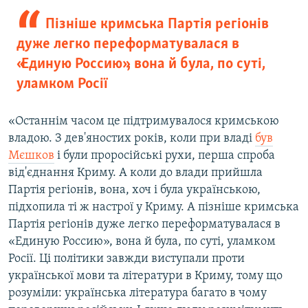
Пізніше кримська Партія регіонів
дуже легко переформатувалася в
«Единую Россию», вона й була, по суті,
уламком Росії
«Останнім часом це підтримувалося кримською
владою. З дев'яностих років, коли при владі
був
Мєшков
і були проросійські рухи, перша спроба
від'єднання Криму. А коли до влади прийшла
Партія регіонів, вона, хоч і була українською,
підхопила ті ж настрої у Криму. А пізніше кримська
Партія регіонів дуже легко переформатувалася в
«Единую Россию», вона й була, по суті, уламком
Росії. Ці політики завжди виступали проти
української мови та літератури в Криму, тому що
розуміли: українська література багато в чому