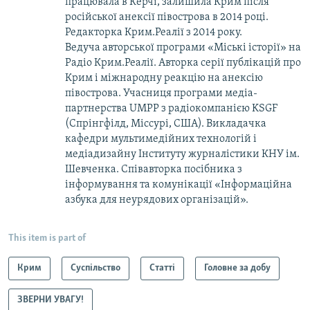
працювала в Керчі, залишила Крим після
російської анексії півострова в 2014 році.
Редакторка Крим.Реалії з 2014 року.
Ведуча авторської програми «Міські історії» на
Радіо Крим.Реалії. Авторка серії публікацій про
Крим і міжнародну реакцію на анексію
півострова. Учасниця програми медіа-
партнерства UMPP з радіокомпанією KSGF
(Спрінгфілд, Міссурі, США). Викладачка
кафедри мультимедійних технологій і
медіадизайну Інституту журналістики КНУ ім.
Шевченка. Співавторка посібника з
інформування та комунікації «Інформаційна
азбука для неурядових організацій».
This item is part of
Крим
Суспільство
Статті
Головне за добу
ЗВЕРНИ УВАГУ!