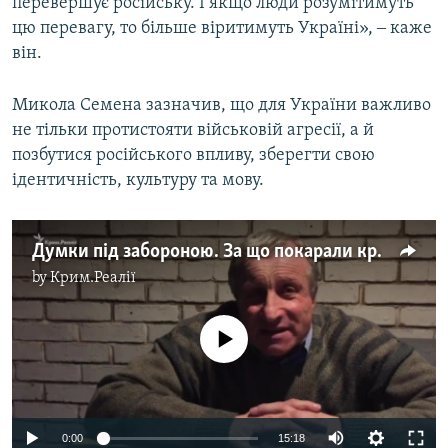
перевершує російську. І якщо люди розумітимуть
цю перевагу, то більше віритимуть Україні», ‒ каже
він.
Микола Семена зазначив, що для України важливо
не тільки протистояти військовій агресії, а й
позбутися російського впливу, зберегти свою
ідентичність, культуру та мову.
Думки під забороною. За що покарали кримського журналіста? (відео)
by
Крим.Реалії
No media source currently available
0:00
15:18