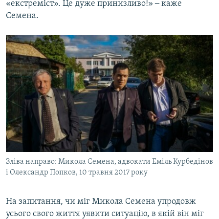
«екстреміст». Це дуже принизливо!» ‒ каже
Семена.
Зліва направо: Микола Семена, адвокати Еміль Курбедінов
і Олександр Попков, 10 травня 2017 року
На запитання, чи міг Микола Семена упродовж
усього свого життя уявити ситуацію, в якій він міг