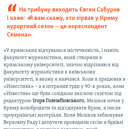
На трибуну виходить Євген Сабуров
і каже: «Я вам скажу, хто зірвав у Криму
курортний сезон ‒ це кореспондент
Семена»
«У кримських відчувалася містечковість, і навіть
факультет журналістики, який створили в
кримському університеті, значно відрізнявся від
факультету журналістики в київському
університеті, в якому я навчався. Коли я працював в
«Известиях» ‒ а я потрапив туди у 90-х роках, коли
«Известия» ще були солідною якісною газетою під
редактурою
Ігоря Голембіовського
, Мєшков почав у
Криму колобродити та від'єднувати Крим, я писав
проукраїнські матеріали. Коли Мєшков заблокував
Верховну Раду і депутати проводили сесію в будівлі