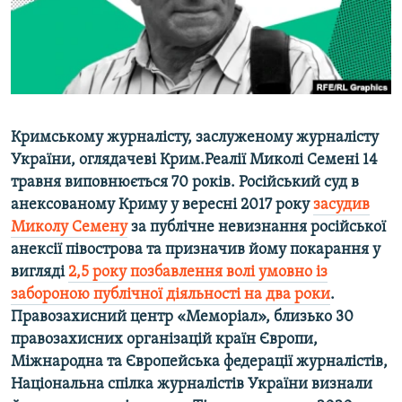
ВІДЕОУРОКИ «ELIFBE»
Русский
СВІДЧЕННЯ ОКУПАЦІЇ
Qırımtatar
УКРАЇНСЬКА ПРОБЛЕМА КРИМУ
ДОЛУЧАЙСЯ!
ІНФОГРАФІКА
Кримському журналісту, заслуженому журналісту
України, оглядачеві Крим.Реалії Миколі Семені 14
травня виповнюється 70 років. Російський суд в
Усі сайти RFE/RL
анексованому Криму у вересні 2017 року
засудив
Миколу Семену
за публічне невизнання російської
анексії півострова та призначив йому покарання у
вигляді
2,5 року позбавлення волі умовно із
забороною публічної діяльності на два роки
.
Правозахисний центр «Меморіал», близько 30
правозахисних організацій країн Європи,
Міжнародна та Європейська федерації журналістів,
Національна спілка журналістів України визнали