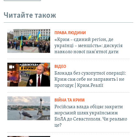
Читайте також
ПРАВА ЛЮДИНИ
«Крим – єдиний регіон, де
українці – меншість»: дискусія
навколо нової пам'ятної дати
ВІДЕО
Блокада без сухопутної операції:
Крим сам себе не заправить і не
прогодує | Крим.Реалії
ВІЙНА ТА КРИМ
Російська влада обіцяє закрити
морський шлях українським
БпЛА до Севастополя. Чи реально
це?