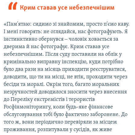
Крим ставав усе небезпечнішим
«Пам'ятаю: сидимо зі знайомим, просто п'ємо каву.
І мені говорять: не оглядайся, нас фотографують. Я
інстинктивно обернувся ‒ чоловік ховається за
дверима й нас фотографує. Крим ставав усе
небезпечнішим. Після суду поставили на облік у
кримінально виправну інспекцію, куди потрібно
було два рази на місяць приходити реєструватися,
доводити, що ти на місці, не втік, проходити через
бесіди та моралі. Окрім того, багато моральних
незручностей доводилося зносити через внесення
до Переліку екстремістів і терористів
Росфінмоніторингу, коли будь-яке фінансове
обслуговування тобі було фактично заборонене. До
того ж, вони періодично перевіряли за місцем
проживання, розпитували у сусідів, як живе