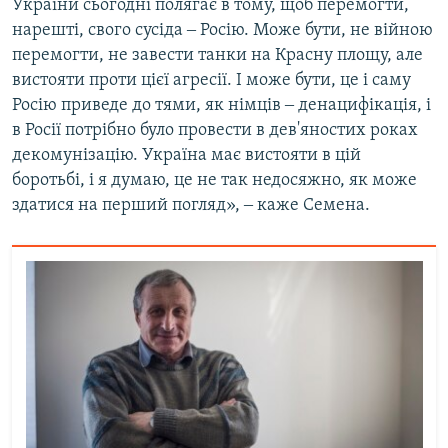
України сьогодні полягає в тому, щоб перемогти,
нарешті, свого сусіда ‒ Росію. Може бути, не війною
перемогти, не завести танки на Красну площу, але
вистояти проти цієї агресії. І може бути, це і саму
Росію приведе до тями, як німців ‒ денацифікація, і
в Росії потрібно було провести в дев'яностих роках
декомунізацію. Україна має вистояти в цій
боротьбі, і я думаю, це не так недосяжно, як може
здатися на перший погляд», ‒ каже Семена.