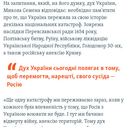
На запитання, який, на його думку, дух України,
Микола Семена відповідає: необхідно пам'ятати
про те, що Україна пережила за свою історію
декілька національних катастроф. Зокрема
наслідки Переяславської ради 1654 року,
Полтавську битву, Руїну, військову ліквідацію
Української Народної Республіки, Голодомор 30-их,
а також російську анексію Криму.
Дух України сьогодні полягає в тому,
щоб перемогти, нарешті, свого сусіда ‒
Росію
«Ще одну катастрофу ми переживаємо зараз, коли у
кожного була впевненість у тому, що Росія з
Україною воювати не буде. І тут ми бачимо
відверту війну, анексію територій. Тому дух