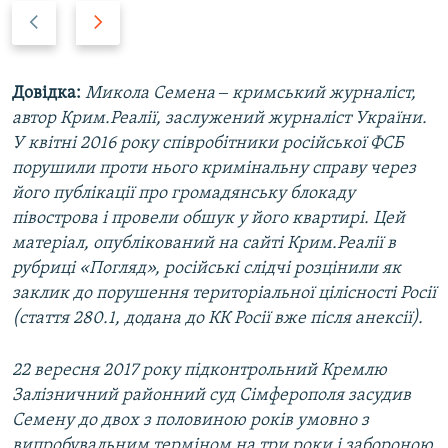
P
N
r
e
e
x
v
t
Довідка:
Микола Семена ‒ кримський журналіст,
i
s
автор Крим.Реалії, заслужений журналіст України.
o
l
У квітні 2016 року співробітники російської ФСБ
u
i
порушили проти нього кримінальну справу через
s
d
його публікації про громадянську блокаду
s
e
півострова і провели обшук у його квартирі. Цей
l
матеріал, опублікований на сайті Крим.Реалії в
i
рубриці «Погляд», російські слідчі розцінили як
d
заклик до порушення територіальної цілісності Росії
e
(стаття 280.1, додана до КК Росії вже після анексії).
22 вересня 2017 року підконтрольний Кремлю
Залізничний районний суд Сімферополя засудив
Семену до двох з половиною років умовно з
випробувальним терміном на три роки і забороною