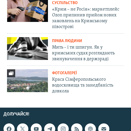
СУСПІЛЬСТВО
«Крим – не Росія»: маркетплейс
Ozon припинив прийом нових
замовлень на Кримському
півострові
ПРАВА ЛЮДИНИ
Мить – і ти шпигун. Як у
кримських судах розглядають
звинувачення в держзраді
ФОТОГАЛЕРЕЇ
Краса Сімферопольського
водосховища та занедбаність
довкола
ДОЛУЧАЙСЯ!