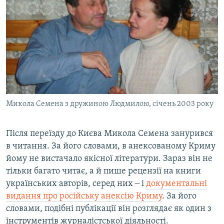
Микола Семена з дружиною Людмилою, січень 2003 року
Після переїзду до Києва Микола Семена занурився
в читання. За його словами, в анексованому Криму
йому не вистачало якісної літератури. Зараз він не
тільки багато читає, а й пише рецензії на книги
українських авторів, серед них ‒ і
документальні
видання про російську анексію Криму
. За його
словами, подібні публікації він розглядає як один з
інструментів журналістської діяльності.