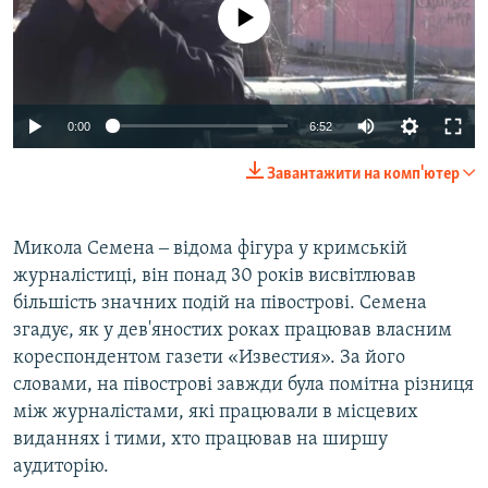
No media source currently available
Auto
0:00
6:52
270p
Завантажити на комп'ютер
360p
Auto
270p
360p
404p
404p
Микола Семена ‒ відома фігура у кримській
журналістиці, він понад 30 років висвітлював
1080p
1080p
більшість значних подій на півострові. Семена
згадує, як у дев'яностих роках працював власним
кореспондентом газети «Известия». За його
словами, на півострові завжди була помітна різниця
між журналістами, які працювали в місцевих
виданнях і тими, хто працював на ширшу
аудиторію.