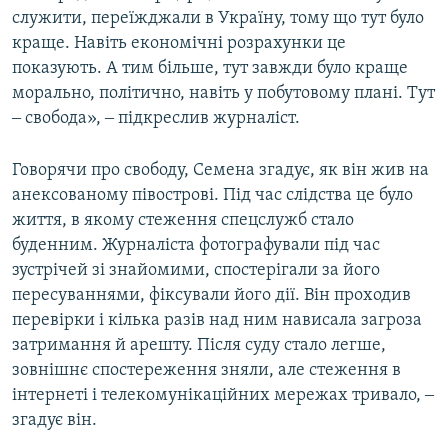
служити, переїжджали в Україну, тому що тут було
краще. Навіть економічні розрахунки це
показують. А тим більше, тут завжди було краще
морально, політично, навіть у побутовому плані. Тут
‒ свобода», ‒ підкреслив журналіст.
Говорячи про свободу, Семена згадує, як він жив на
анексованому півострові. Під час слідства це було
життя, в якому стеження спецслужб стало
буденним. Журналіста фотографували під час
зустрічей зі знайомими, спостерігали за його
пересуваннями, фіксували його дії. Він проходив
перевірки і кілька разів над ним нависала загроза
затримання й арешту. Після суду стало легше,
зовнішнє спостереження зняли, але стеження в
інтернеті і телекомунікаційних мережах тривало, ‒
згадує він.