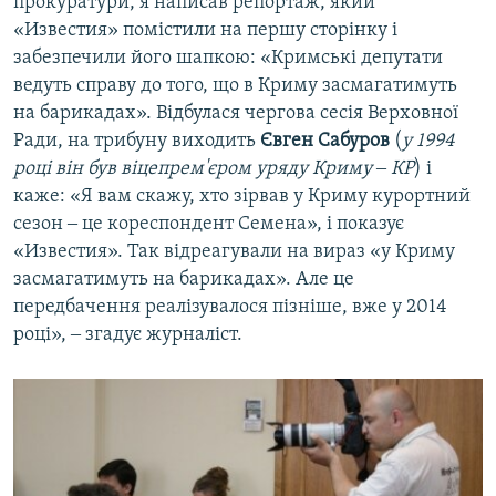
прокуратури, я написав репортаж, який
«Известия» помістили на першу сторінку і
забезпечили його шапкою: «Кримські депутати
ведуть справу до того, що в Криму засмагатимуть
на барикадах». Відбулася чергова сесія Верховної
Ради, на трибуну виходить
Євген Сабуров
(
у 1994
році він був віцепрем'єром уряду Криму ‒ КР
) і
каже: «Я вам скажу, хто зірвав у Криму курортний
сезон ‒ це кореспондент Семена», і показує
«Известия». Так відреагували на вираз «у Криму
засмагатимуть на барикадах». Але це
передбачення реалізувалося пізніше, вже у 2014
році», ‒ згадує журналіст.