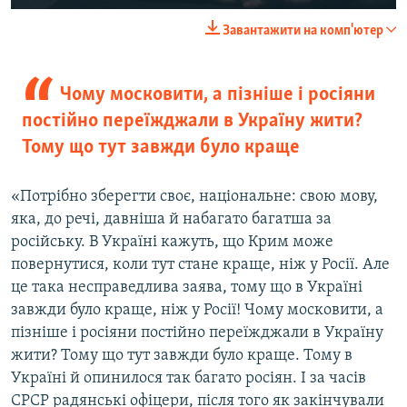
Завантажити на комп'ютер
Чому московити, а пізніше і росіяни
постійно переїжджали в Україну жити?
Тому що тут завжди було краще
«Потрібно зберегти своє, національне: свою мову,
яка, до речі, давніша й набагато багатша за
російську. В Україні кажуть, що Крим може
повернутися, коли тут стане краще, ніж у Росії. Але
це така несправедлива заява, тому що в Україні
завжди було краще, ніж у Росії! Чому московити, а
пізніше і росіяни постійно переїжджали в Україну
жити? Тому що тут завжди було краще. Тому в
Україні й опинилося так багато росіян. І за часів
СРСР радянські офіцери, після того як закінчували