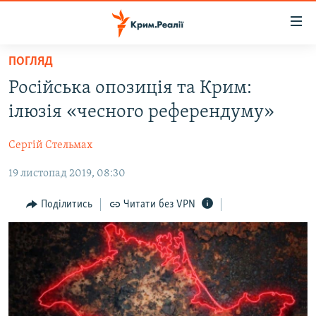
Доступність
посилання
Перейти
ПОГЛЯД
до
НОВИНИ
Російська опозиція та Крим:
основного
ВОДА.КРИМ
матеріалу
ілюзія «чесного референдуму»
ВІДЕО ТА ФОТО
Перейти
до
Сергій Стельмах
ПОЛІТИКА
основної
19 листопад 2019, 08:30
БЛОГИ
навігації
Перейти
ПОГЛЯД
Поділитись
Читати без VPN
до
ІНТЕРВ'Ю
пошуку
ВСЕ ЗА ДЕНЬ
СПЕЦПРОЕКТИ
ЯК ОБІЙТИ БЛОКУВАННЯ
ДЕПОРТАЦІЯ