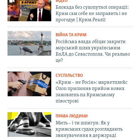
ВІДЕО
Блокада без сухопутної операції:
Крим сам себе не заправить і не
прогодує | Крим.Реалії
ВІЙНА ТА КРИМ
Російська влада обіцяє закрити
морський шлях українським
БпЛА до Севастополя. Чи реально
це?
СУСПІЛЬСТВО
«Крим – не Росія»: маркетплейс
Ozon припинив прийом нових
замовлень на Кримському
півострові
ПРАВА ЛЮДИНИ
Мить – і ти шпигун. Як у
кримських судах розглядають
звинувачення в держзраді