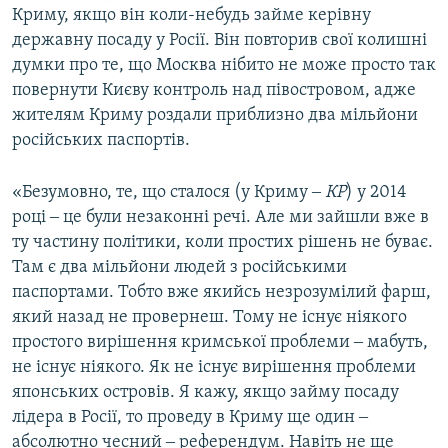
Криму, якщо він коли-небудь займе керівну
державну посаду у Росії. Він повторив свої колишні
думки про те, що Москва нібито не може просто так
повернути Києву контроль над півостровом, адже
жителям Криму роздали приблизно два мільйони
російських паспортів.
«Безумовно, те, що сталося (у Криму ‒
КР
) у 2014
році ‒ це були незаконні речі. Але ми зайшли вже в
ту частину політики, коли простих рішень не буває.
Там є два мільйони людей з російськими
паспортами. Тобто вже якийсь незрозумілий фарш,
який назад не провернеш. Тому не існує ніякого
простого вирішення кримської проблеми ‒ мабуть,
не існує ніякого. Як не існує вирішення проблеми
японських островів. Я кажу, якщо займу посаду
лідера в Росії, то проведу в Криму ще один ‒
абсолютно чесний ‒ референдум. Навіть не ще