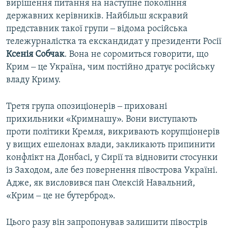
вирішення питання на наступне покоління
державних керівників. Найбільш яскравий
представник такої групи ‒ відома російська
тележурналістка та екскандидат у президенти Росії
Ксенія Собчак
. Вона не соромиться говорити, що
Крим ‒ це Україна, чим постійно дратує російську
владу Криму.
Третя група опозиціонерів ‒ приховані
прихильники «Кримнашу». Вони виступають
проти політики Кремля, викривають корупціонерів
у вищих ешелонах влади, закликають припинити
конфлікт на Донбасі, у Сирії та відновити стосунки
із Заходом, але без повернення півострова Україні.
Адже, як висловився пан Олексій Навальний,
«Крим ‒ це не бутерброд».
Цього разу він запропонував залишити півострів