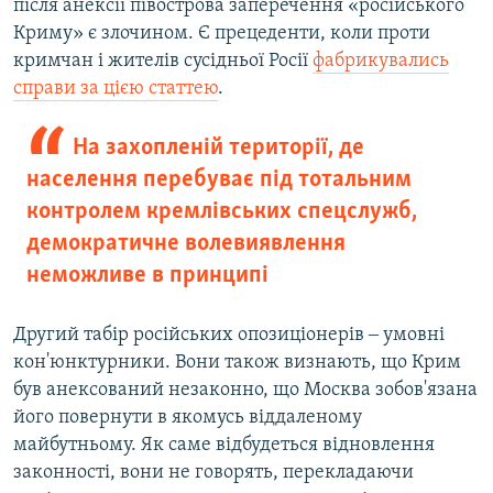
після анексії півострова заперечення «російського
Криму» є злочином. Є прецеденти, коли проти
кримчан і жителів сусідньої Росії
фабрикувались
справи за цією статтею
.
На захопленій території, де
населення перебуває під тотальним
контролем кремлівських спецслужб,
демократичне волевиявлення
неможливе в принципі
Другий табір російських опозиціонерів ‒ умовні
кон'юнктурники. Вони також визнають, що Крим
був анексований незаконно, що Москва зобов'язана
його повернути в якомусь віддаленому
майбутньому. Як саме відбудеться відновлення
законності, вони не говорять, перекладаючи