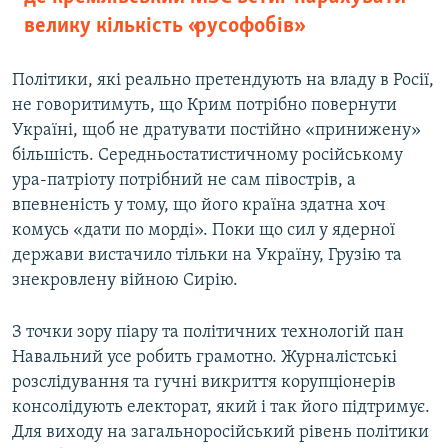
велику кількість «русофобів»
Політики, які реально претендують на владу в Росії,
не говоритимуть, що Крим потрібно повернути
Україні, щоб не дратувати постійно «принижену»
більшість. Середньостатистичному російському
ура-патріоту потрібний не сам півострів, а
впевненість у тому, що його країна здатна хоч
комусь «дати по морді». Поки що сил у ядерної
держави вистачило тільки на Україну, Грузію та
знекровлену війною Сирію.
З точки зору піару та політичних технологій пан
Навальний усе робить грамотно. Журналістські
розслідування та гучні викриття корупціонерів
консолідують електорат, який і так його підтримує.
Для виходу на загальноросійський рівень політики