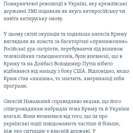
Помаранчевої революції в Україні, яку кремлівські
державні ЗМІ подавали як якусь антиросійську чи
навіть антируську змову.
У цьому світлі окупація та подальша анексія Криму
виглядали як помста за багаторічні «приниження».
Російські ура-патріоти, перебуваючи під впливом
телевізійних галюциногенів, були впевнені, що в
Криму та на Донбасі Володимир Путін нібито
відбивався від нападу з боку США. Відповідно, якщо
Крим став «нашим», то значить, американці ніби
програли.
Олексій Навальний справедливо вказав, що його
співгромадянам набридла тема Криму та й України
взагалі. Вони втомилися від того, що їм про
українські події повідомляють частіше й більше,
ніж про ситуацію у власній державі. У