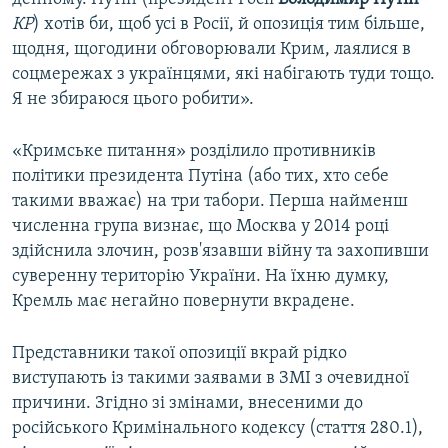
КР
) хотів би, щоб усі в Росії, й опозиція тим більше,
щодня, щогодини обговорювали Крим, лаялися в
соцмережах з українцями, які набігають туди тощо.
Я не збираюся цього робити».
«Кримське питання» розділило противників
політики президента Путіна (або тих, хто себе
такими вважає) на три табори. Перша найменш
численна група визнає, що Москва у 2014 році
здійснила злочин, розв'язавши війну та захопивши
суверенну територію України. На їхню думку,
Кремль має негайно повернути вкрадене.
Представники такої опозиції вкрай рідко
виступають із такими заявами в ЗМІ з очевидної
причини. Згідно зі змінами, внесеними до
російського Кримінального кодексу (стаття 280.1),