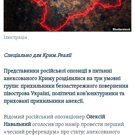
ВІДЕОУРОКИ «ELIFBE»
Русский
СВІДЧЕННЯ ОКУПАЦІЇ
Qırımtatar
УКРАЇНСЬКА ПРОБЛЕМА КРИМУ
ДОЛУЧАЙСЯ!
Ілюстрація
ІНФОГРАФІКА
Спеціально для Крим.Реалії
Усі сайти RFE/RL
Представники російської опозиції в питанні
анексованого Криму розділилися на три умовні
групи: прихильники беззастережного повернення
півострова Україні, політичні кон'юнктурники та
приховані прихильники анексії.
Відомий російський опозиціонер
Олексій
Навальний
оголосив про намір провести перший
«чесний референдум» про статус анексованого