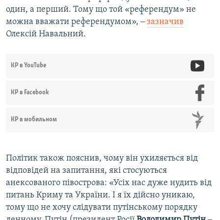
один, а перший. Тому що той «референдум» не
можна вважати референдумом», ‒
зазначив
Олексій Навальний.
КР в YouTube
КР в Facebook
КР в мобильном
Політик також пояснив, чому він ухиляється від
відповідей на запитання, які стосуються
анексованого півострова: «Усіх нас дуже нудить від
питань Криму та України. І я їх дійсно уникаю,
тому що не хочу слідувати путінському порядку
денному. Путін (президент Росії
Володимир Путін
‒