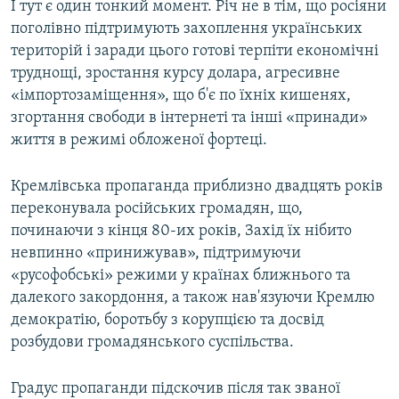
І тут є один тонкий момент. Річ не в тім, що росіяни
поголівно підтримують захоплення українських
територій і заради цього готові терпіти економічні
труднощі, зростання курсу долара, агресивне
«імпортозаміщення», що б'є по їхніх кишенях,
згортання свободи в інтернеті та інші «принади»
життя в режимі обложеної фортеці.
Кремлівська пропаганда приблизно двадцять років
переконувала російських громадян, що,
починаючи з кінця 80-их років, Захід їх нібито
невпинно «принижував», підтримуючи
«русофобські» режими у країнах ближнього та
далекого закордоння, а також нав'язуючи Кремлю
демократію, боротьбу з корупцією та досвід
розбудови громадянського суспільства.
Градус пропаганди підскочив після так званої