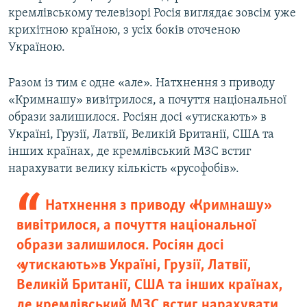
кремлівському телевізорі Росія виглядає зовсім уже
крихітною країною, з усіх боків оточеною
Україною.
Разом із тим є одне «але». Натхнення з приводу
«Кримнашу» вивітрилося, а почуття національної
образи залишилося. Росіян досі «утискають» в
Україні, Грузії, Латвії, Великій Британії, США та
інших країнах, де кремлівський МЗС встиг
нарахувати велику кількість «русофобів».
Натхнення з приводу «Кримнашу»
вивітрилося, а почуття національної
образи залишилося. Росіян досі
«утискають» в Україні, Грузії, Латвії,
Великій Британії, США та інших країнах,
де кремлівський МЗС встиг нарахувати