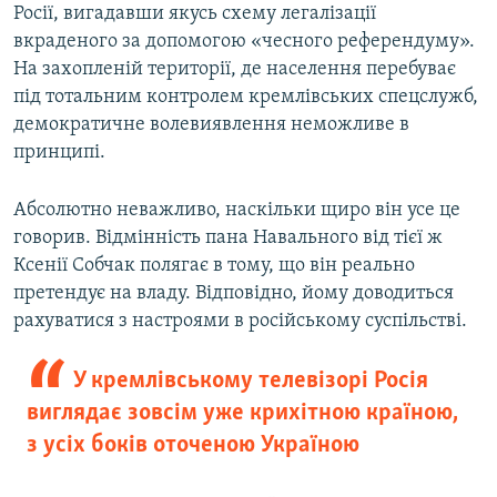
Росії, вигадавши якусь схему легалізації
вкраденого за допомогою «чесного референдуму».
На захопленій території, де населення перебуває
під тотальним контролем кремлівських спецслужб,
демократичне волевиявлення неможливе в
принципі.
Абсолютно неважливо, наскільки щиро він усе це
говорив. Відмінність пана Навального від тієї ж
Ксенії Собчак полягає в тому, що він реально
претендує на владу. Відповідно, йому доводиться
рахуватися з настроями в російському суспільстві.
У кремлівському телевізорі Росія
виглядає зовсім уже крихітною країною,
з усіх боків оточеною Україною