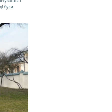
штування і
ді були