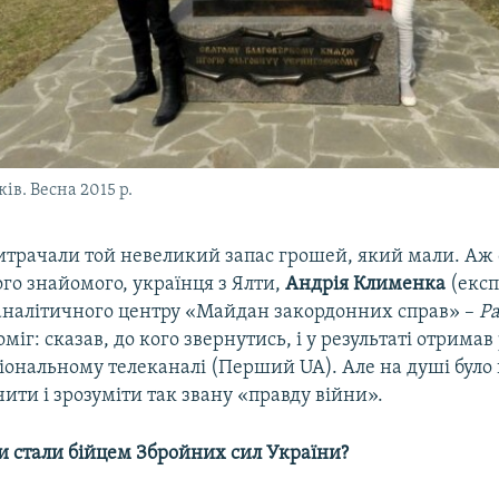
ів. Весна 2015 р.
итрачали той невеликий запас грошей, який мали. Аж 
ого знайомого, українця з Ялти,
Андрія
Клименка
(експ
аналітичного центру «Майдан закордонних справ» –
Ра
оміг: сказав, до кого звернутись, і у результаті отримав
ональному телеканалі (Перший UA). Але на душі було 
чити і зрозуміти так звану «правду війни».
ви стали бійцем Збройних сил України?