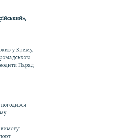
рійський»,
 жив у Криму,
 громадською
оводити Парад
е погодився
му.
 вимогу:
порт