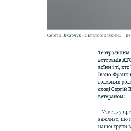
Сергій Вікарчук «Євпаторійський» – пе
Театральним в
ветеранів АТО
воїни і ті, х
Івано-Франків
головних роле
сході Сергій 
ветераном:
– Участь у про
важливо, що 
нашої трупи в