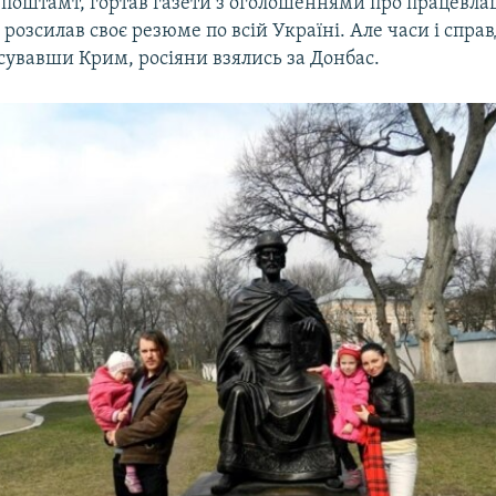
поштамт, гортав газети з оголошеннями про працевла
 розсилав своє резюме по всій Україні. Але часи і справ
сувавши Крим, росіяни взялись за Донбас.