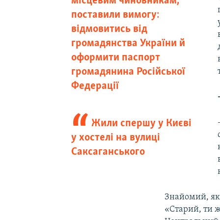
місцевим чиновникам,
поставили вимогу:
відмовитись від
громадянства України й
оформити паспорт
громадянина Російської
Федерації
Жили спершу у Києві
у хостелі на вулиці
Саксаганського
Знайомий, яки
«Старий, ти ж