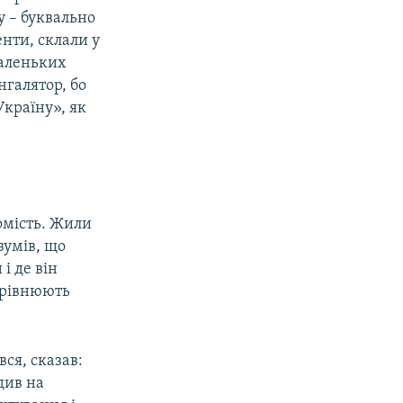
у – буквально
нти, склали у
маленьких
нгалятор, бо
Україну», як
домість. Жили
зумів, що
і де він
орівнюють
ся, сказав:
див на