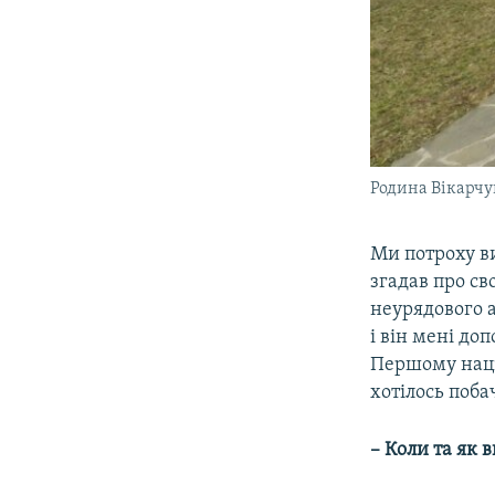
Родина Вікарчук
Ми потроху в
згадав про св
неурядового 
і він мені доп
Першому наці
хотілось поба
– Коли та як 