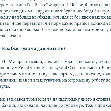
громадянина Російської Федерації. Це і вирішило справ
упродовж дня ми з дружиною зібрали необхідні докуме
валізу найбільш необхідні речі для себе і двох наших 
дітей. Я ще перевірив, чи нормально працює донькин і
вона сильно хворіла. І все, ми поїхали на «материкову 
тоді казали.
– Вам було куди чи до кого їхати?
– Ні. Ми просто взяли, знялися з місця і поїхали у неві
спершу у Києві у хостелі на вулиці Саксаганського. Я ро
кримському чиновнику з паспортом, де написано, коли 
виданий, шанси влаштуватись на нормальну роботу д
нулю.
й займався туризмом та на підтримку якого я сподівав
 бачиш, які складні часи, не до туризму». Тож я прихо