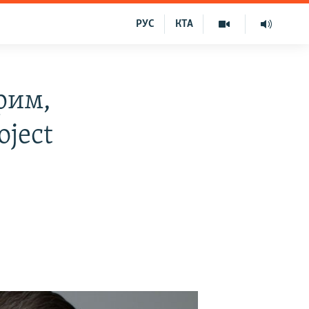
РУС
КТА
рим,
oject