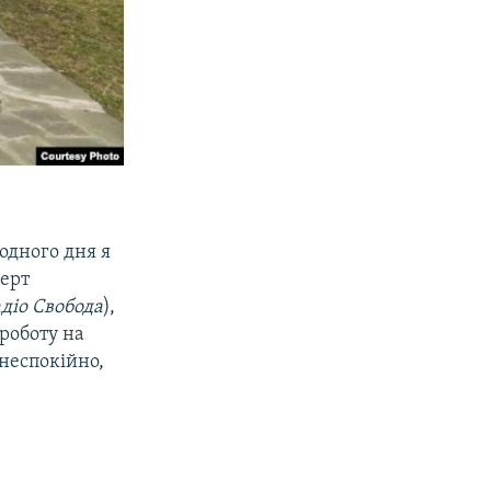
одного дня я
ерт
діо Свобода
),
 роботу на
неспокійно,