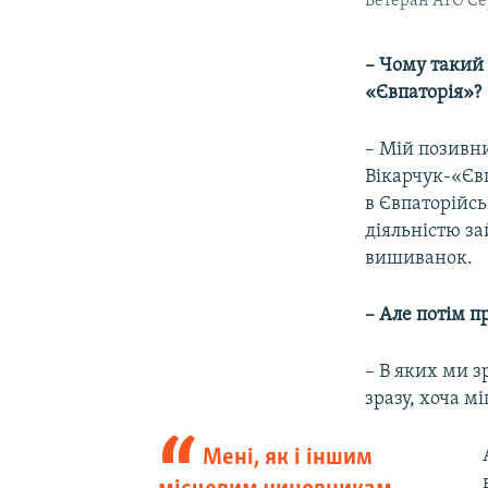
Ветеран АТО Сер
– Чому такий
«Євпаторія»?
– Мій позивни
Вікарчук-«Євп
в Євпаторійс
діяльністю за
вишиванок.
– Але потім 
– В яких ми з
зразу, хоча м
Мені, як і іншим