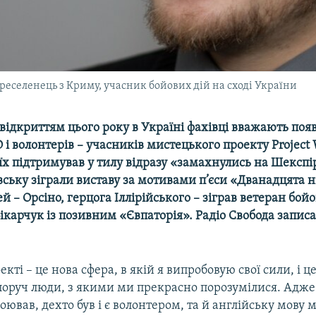
реселенець з Криму, учасник бойових дій на сході України
ідкриттям цього року в Україні фахівці вважають поя
 і волонтерів – учасників мистецького проекту
Project
то їх підтримував у тилу відразу «замахнулись на Шекспір
ську зіграли виставу за мотивами п’єси «Дванадцята н
й – Орсіно, герцога Іллірійського – зіграв ветеран бой
Вікарчук із позивним «Євпаторія». Радіо Свобода записа
екті – це нова сфера, в якій я випробовую свої сили, і ц
поруч люди, з якими ми прекрасно порозумілися. Адже 
оював, дехто був і є волонтером, та й англійську мову м