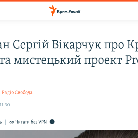
ан Сергій Вікарчук про К
та мистецький проект Pr
к
Радіо Свобода
11:30
ь
Читати без VPN