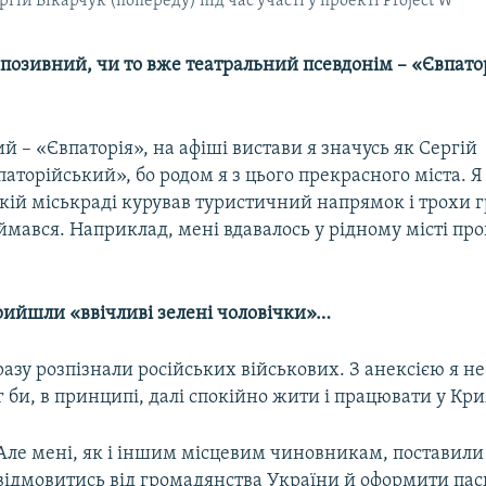
гій Вікарчук (попереду) під час участі у проекті Project W
 позивний, чи то вже театральний псевдонім – «Євпато
й – «Євпаторія», на афіші вистави я значусь як Сергій
аторійський», бо родом я з цього прекрасного міста. Я
ькій міськраді курував туристичний напрямок і трохи
ймався. Наприклад, мені вдавалось у рідному місті пр
прийшли «ввічливі зелені чоловічки»…
разу розпізнали російських військових. З анексією я н
іг би, в принципі, далі спокійно жити і працювати у Кри
Але мені, як і іншим місцевим чиновникам, поставили
відмовитись від громадянства України й оформити пас