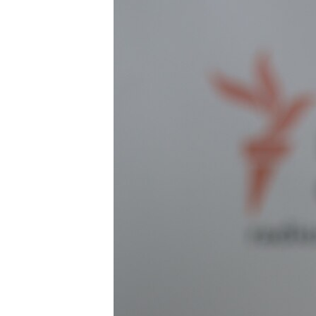
ВІДЕОУРОКИ «ELIFBE»
СВІДЧЕННЯ ОКУПАЦІЇ
УКРАЇНСЬКА ПРОБЛЕМА КРИМУ
ІНФОГРАФІКА