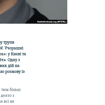
ву трупи
 W
. Учорашні
а»: у Києві та
іч». Одну з
ових дій на
ло розмову із
е тим більш
дехто з
и всі як