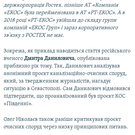
держкорпорація Ростех. пізніше АТ «Компанія
«ЕКОС» була перейменована в АТ «РТ-ЕКОС». А в
2018 році «РТ-ЕКОС» увійшла до складу групи
компаній «ЕКОС Груп» і зараз корпоративного
зв'язку з РОСТЕХ не має.
Зокрема, як приклад наводиться стаття російського
вченого
Дмитра
Даниловича
, опублікована
приблизно рік тому. Так, Данилович аналізував
анонімний проєкт каналізаційно-очисних споруд,
який, за твердженням журналістів, нагадує
ситуацію в Севастополі. Сам Данилович відмовився
підтвердити, що проаналізований був проєкт КОС
«Південні».
Олег Ніколаєв також раніше критикував проєкт
очисних споруд через низку принципових питань.