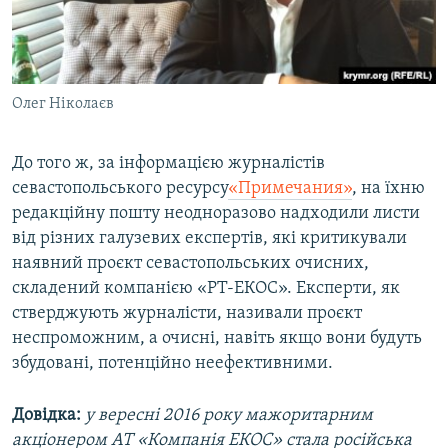
Олег Ніколаєв
До того ж, за інформацією журналістів
севастопольського ресурсу​
«Примечания»
, на їхню
редакційну пошту неодноразово надходили листи
від різних галузевих експертів, які критикували
наявний проєкт севастопольських очисних,
складений компанією «РТ-ЕКОС». Експерти, як
стверджують журналісти, називали проєкт
неспроможним, а очисні, навіть якщо вони будуть
збудовані, потенційно неефективними.
Довідка:
у вересні 2016 року мажоритарним
акціонером АТ «Компанія ЕКОС» стала російська