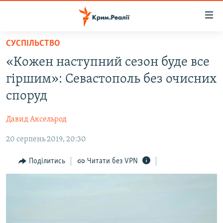
Доступність
посилання
Перейти
СУСПІЛЬСТВО
до
НОВИНИ
«Кожен наступний сезон буде все
основного
ВОДА.КРИМ
матеріалу
гіршим»: Севастополь без очисних
ВІДЕО ТА ФОТО
Перейти
споруд
до
ПОЛІТИКА
основної
Давид Аксельрод
БЛОГИ
навігації
Перейти
20 серпень 2019, 20:30
ПОГЛЯД
до
ІНТЕРВ'Ю
Поділитись
Читати без VPN
пошуку
ВСЕ ЗА ДЕНЬ
СПЕЦПРОЕКТИ
ЯК ОБІЙТИ БЛОКУВАННЯ
ДЕПОРТАЦІЯ