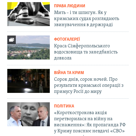
ПРАВА ЛЮДИНИ
Мить – і ти шпигун. Як у
кримських судах розглядають
звинувачення в держзраді
ФОТОГАЛЕРЕЇ
Краса Сімферопольського
водосховища та занедбаність
довкола
ВІЙНА ТА КРИМ
Сорок днів, сорок ночей. Про
результати кримської операції з
примусу Росії до миру
ПОЛІТИКА
«Короткострокова акція
перетворилася на війну на
виснаження»: Як пропаганда РФ
у Криму пояснює невдачі «СВО»