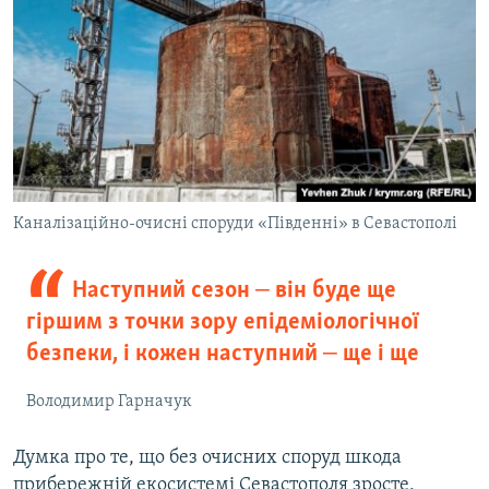
Каналізаційно-очисні споруди «Південні» в Севастополі
Наступний сезон ‒ він буде ще
гіршим з точки зору епідеміологічної
безпеки, і кожен наступний ‒ ще і ще
Володимир Гарначук
Думка про те, що без очисних споруд шкода
прибережній екосистемі Севастополя зросте,