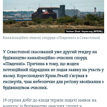
ВІДЕОУРОКИ «ELIFBE»
Русский
СВІДЧЕННЯ ОКУПАЦІЇ
Qırımtatar
УКРАЇНСЬКА ПРОБЛЕМА КРИМУ
ДОЛУЧАЙСЯ!
ІНФОГРАФІКА
Каналізаційно-очисні споруди «Південні» в Севастополі
У Севастополі скасований уже другий тендер на
Усі сайти RFE/RL
будівництво каналізаційно-очисних споруд
«Південні». Причина в тому, що жоден
потенційний підрядник не подав заявку на участь у
ньому. Кореспондент Крим.Реалії з'ясував в
експертів, чим небезпечне для регіону зволікання з
будівництвом очисних.
19 серпня добіг до кінця термін подачі заявок на
конкурс із будівництва очисних споруд у