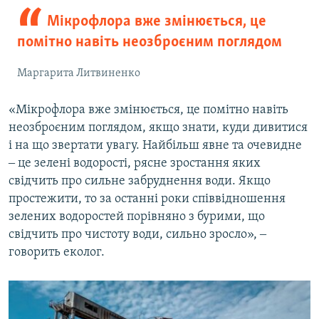
Мікрофлора вже змінюється, це
помітно навіть неозброєним поглядом
Маргарита Литвиненко
«Мікрофлора вже змінюється, це помітно навіть
неозброєним поглядом, якщо знати, куди дивитися
і на що звертати увагу. Найбільш явне та очевидне
‒ це зелені водорості, рясне зростання яких
свідчить про сильне забруднення води. Якщо
простежити, то за останні роки співвідношення
зелених водоростей порівняно з бурими, що
свідчить про чистоту води, сильно зросло», ‒
говорить еколог.