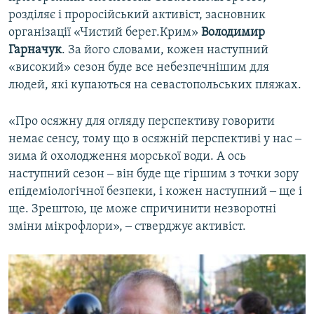
розділяє і проросійський активіст, засновник
організації «Чистий берег.Крим»
Володимир
Гарначук
. За його словами, кожен наступний
«високий» сезон буде все небезпечнішим для
людей, які купаються на севастопольських пляжах.
«Про осяжну для огляду перспективу говорити
немає сенсу, тому що в осяжній перспективі у нас ‒
зима й охолодження морської води. А ось
наступний сезон ‒ він буде ще гіршим з точки зору
епідеміологічної безпеки, і кожен наступний ‒ ще і
ще. Зрештою, це може спричинити незворотні
зміни мікрофлори», ‒ стверджує активіст.