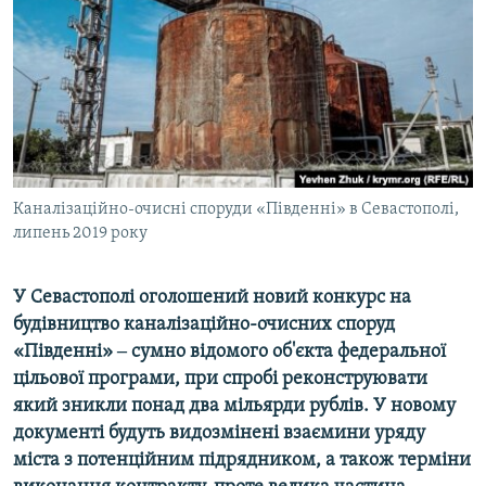
ВІДЕОУРОКИ «ELIFBE»
Русский
СВІДЧЕННЯ ОКУПАЦІЇ
Qırımtatar
УКРАЇНСЬКА ПРОБЛЕМА КРИМУ
ДОЛУЧАЙСЯ!
ІНФОГРАФІКА
Каналізаційно-очисні споруди «Південні» в Севастополі,
липень 2019 року
Усі сайти RFE/RL
У Севастополі оголошений новий конкурс на
будівництво каналізаційно-очисних споруд
«Південні» ‒ сумно відомого об'єкта федеральної
цільової програми, при спробі реконструювати
який зникли понад два мільярди рублів. У новому
документі будуть видозмінені взаємини уряду
міста з потенційним підрядником, а також терміни