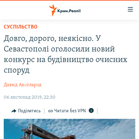
Доступність
посилання
Перейти
СУСПІЛЬСТВО
до
НОВИНИ
Довго, дорого, неякісно. У
основного
ВОДА.КРИМ
матеріалу
Севастополі оголосили новий
ВІДЕО ТА ФОТО
Перейти
конкурс на будівництво очисних
до
ПОЛІТИКА
споруд
основної
БЛОГИ
навігації
Давид Аксельрод
Перейти
ПОГЛЯД
до
06 листопад 2019, 22:30
ІНТЕРВ'Ю
пошуку
ВСЕ ЗА ДЕНЬ
Поділитись
Читати без VPN
СПЕЦПРОЕКТИ
ЯК ОБІЙТИ БЛОКУВАННЯ
ДЕПОРТАЦІЯ