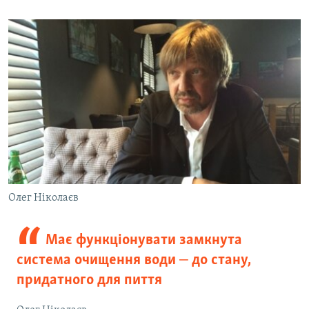
Олег Ніколаєв
Має функціонувати замкнута
система очищення води ‒ до стану,
придатного для пиття