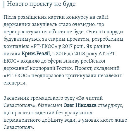
Нового проєкту не буде
Після розміщення картки конкурсу на сайті
державних закупівель стало очевидно, що
перепроєктування об'єкта не буде. Очисні споруди
будуватимуться за старим проєктом, розробленим
компанією «РТ-ЕКОС» у 2017 році. Як раніше
писали
Крим.Реалії
, з 2016 до 2018 року АТ «РТ-
ЕКОС» входило до сфери впливу російської
державної корпорації Ростех. Проєкт, складений
«РТ-ЕКОС» неодноразово критикували незалежні
експерти.
Засновник громадського руху «За чистий
Севастополь», бізнесмен
Олег Ніколаєв
стверджує,
що проєкт складений без урахування
перманентного дефіциту води, в умовах якого живе
Севастополь.