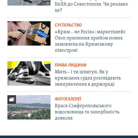
БпЛА до Севастополя. Чи реально
це?
СУСПІЛЬСТВО
«Крим – не Росія»: маркетплейс
Ozon припинив прийом нових
замовлень на Кримському
півострові
ПРАВА ЛЮДИНИ
Мить – і ти шпигун. Як у
кримських судах розглядають
звинувачення в держзраді
ФОТОГАЛЕРЕЇ
Краса Сімферопольського
водосховища та занедбаність
довкола