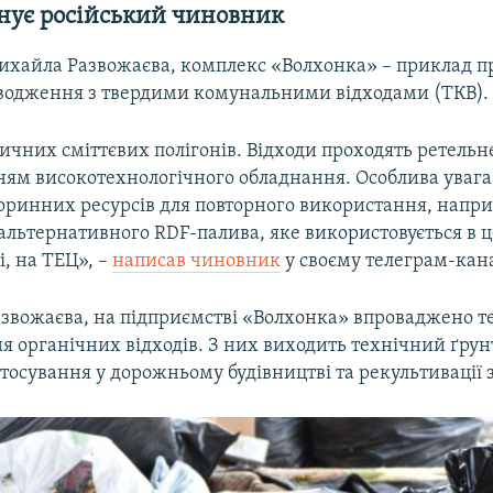
нує російський чиновник
ихайла Развожаєва, комплекс «Волхонка» – приклад п
оводження з твердими комунальними відходами (ТКВ).
ичних сміттєвих полігонів. Відходи проходять ретельн
ням високотехнологічного обладнання. Особлива увага
оринних ресурсів для повторного використання, напри
альтернативного RDF-палива, яке використовується в 
, на ТЕЦ», –
написав чиновник
у своєму телеграм-кана
азвожаєва, на підприємстві «Волхонка» впроваджено т
 органічних відходів. З них виходить технічний ґрун
тосування у дорожньому будівництві та рекультивації 