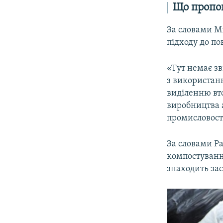
Що пропо
За словами М
підходу до п
«Тут немає зв
з використан
виділенню вт
виробництва 
промисловості
За словами Р
компостування
знаходить зас