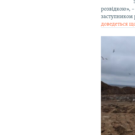
розвідкою», –
заступником р
доведеться щ