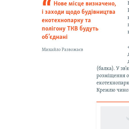
Нове місце визначено,
і заходи щодо будівництва
екотехнопарку та
полігону ТКВ будуть
об’єднані
Михайло Развожаєв
(балка). У зв
розміщення об
екотехнопарку
Кремлю чино