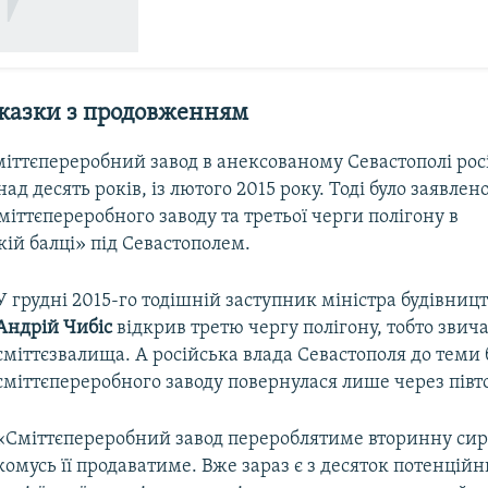
 казки з продовженням
міттєпереробний завод в анексованому Севастополі рос
ад десять років, із лютого 2015 року. Тоді було заявлен
міттєпереробного заводу та третьої черги полігону в
ій балці» під Севастополем.
У грудні 2015-го тодішній заступник міністра будівниц
Андрій Чибіс
відкрив третю чергу полігону, тобто звич
сміттєзвалища. А російська влада Севастополя до теми
сміттєпереробного заводу повернулася лише через півто
«Сміттєпереробний завод перероблятиме вторинну сир
комусь її продаватиме. Вже зараз є з десяток потенційн