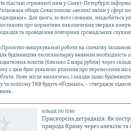
На підставі отриманої ним у Санкт-Петербурзі інформац
Развожаєв обіцяє Севастополю «великі зміни у сфері п
відходами». Для цього, за його словами, знадобиться у
постанови про нормативи накопичення твердих кому
відходів та проведення повторних громадських слухан
«Проєктно-вишукувальні роботи на спочатку запланова
для будівництва екотехнопарку виявили необхідність 
додаткових коштів (близько 2 млрд рублів) через скла
’язку з цим було ухвалено рішення про перенесення міс
’єкта. Нове місце визначено, і заходи щодо будівництв
 та полігону ТКВ будуть об’єднані», – стверджує підк
вник.
БІЛЬШЕ ПО ТЕМІ:
Прискорена деградація. Як пост
природа Криму через анексію та 