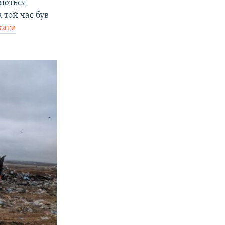
маються
а той час був
кати