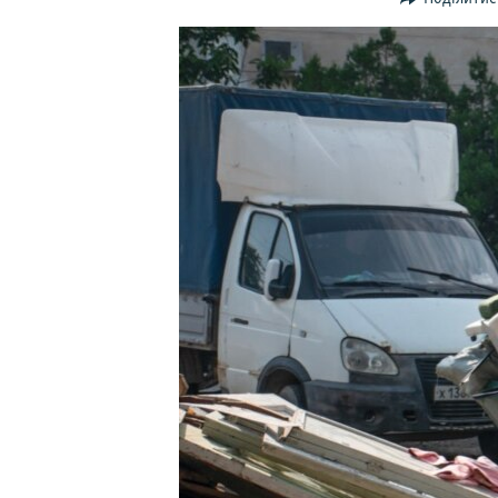
ВІДЕОУРОКИ «ELIFBE»
СВІДЧЕННЯ ОКУПАЦІЇ
УКРАЇНСЬКА ПРОБЛЕМА КРИМУ
ІНФОГРАФІКА