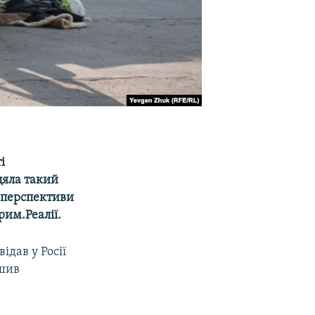
і
цяла такий
є перспективи
рим.Реалії.
відав у Росії
ішив