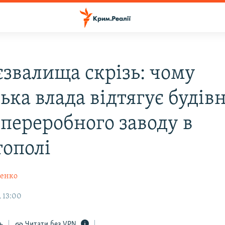
єзвалища скрізь: чому
ька влада відтягує будів
єпереробного заводу в
тополі
ченко
, 13:00
ь
Читати без VPN