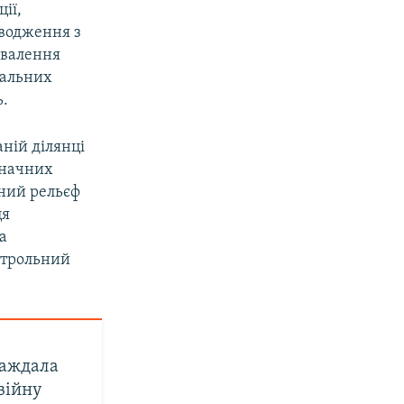
ії,
оводження з
хвалення
нальних
ь.
ній ділянці
значних
дний рельєф
ця
а
онтрольний
раждала
війну