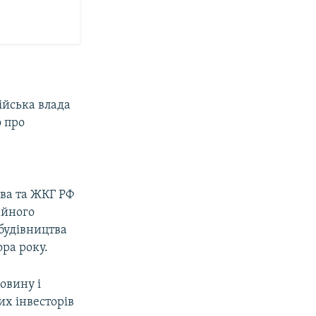
ійська влада
о про
тва та ЖКГ РФ
айного
 будівництва
ра року.
овину і
их інвесторів