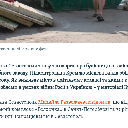
вастополі, архівне фото
ава Севастополя знову заговорив про будівництво в міст
бного заводу. Підконтрольна Кремлю місцева влада обі
5 року. Як виживає місто в сміттєвому колапсі та якими 
блеми в умовах війни Росії з Україною – у матеріалі К
лава Севастополя
Михайло Развожаєв
повідомив
, що від
бний комплекс «Волхонка» в Санкт-Петербурзі та вир
и їхні напрацювання в Севастополі.