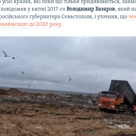
з усієї країни, які поки що тільки придивляються, зай
 повідомив у квітні 2017-го
Володимир Базаров
, який н
осійського губернатора Севастополя, і уточнив, що
че
онайменше до 2020 року
.