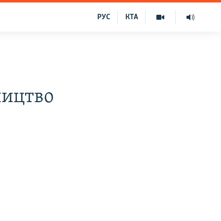
РУС
КТА
ництво