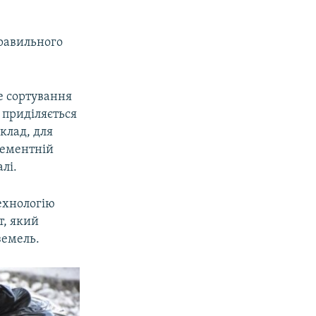
равильного
е сортування
 приділяється
клад, для
цементній
лі.
ехнологію
т, який
земель.