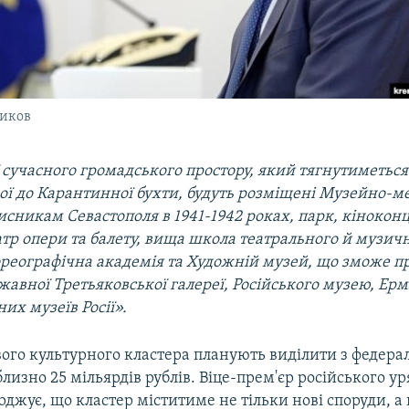
иков
 сучасного громадського простору, який тягнутиметься
ої до Карантинної бухти, будуть розміщені Музейно-
исникам Севастополя в 1941-1942 роках, парк, кінокон
тр опери та балету, вища школа театрального й музич
ореографічна академія та Художній музей, що зможе 
авної Третьяковської галереї, Російського музею, Ерм
их музеїв Росії».
вого культурного кластера планують виділити з федера
изно 25 мільярдів рублів. Віце-прем'єр російського у
рджує, що кластер міститиме не тільки нові споруди, а й