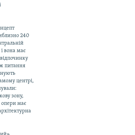
і
онцепт
риблизно 240
нтральній
 і вона має
 відпочинку
еж питання
анують
самому центрі,
шували:
ову зону,
р опери має
архітектурна
кий»