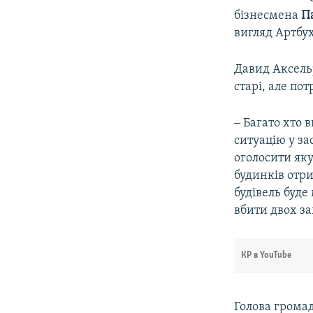
бізнесмена
П
вигляд Артбу
Давид Аксельр
старі, але по
‒ Багато хто 
ситуацію у за
оголосити яку
будинків отри
будівель буде
вбити двох за
КР в YouTube
Голова громад