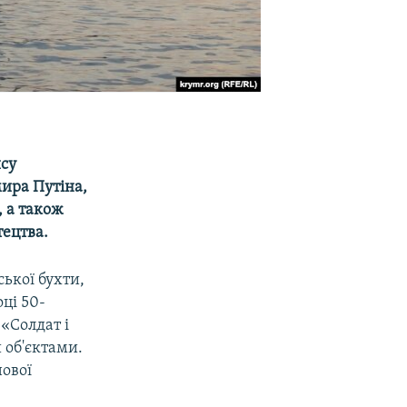
ису
мира Путіна,
 а також
ецтва.
ької бухти,
ці 50-
«Солдат і
 об'єктами.
нової