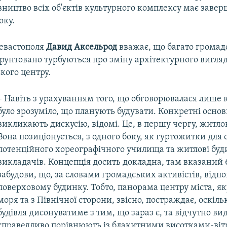
вництво всіх об'єктів культурного комплексу має заве
оку.
Севастополя
Давид
Аксельрод
вважає, що багато громад
ґрунтовано турбуються про зміну архітектурного вигля
кого центру.
– Навіть з урахуванням того, що обговорювалася лише 
було зрозуміло, що планують будувати. Конкретні основні
викликають дискусію, відомі. Це, в першу чергу, житло
Вона позиціонується, з одного боку, як гуртожитки для 
потенційного хореографічного училища та житлові буд
викладачів. Концепція досить докладна, там вказаний 
забудови, що, за словами громадських активістів, відпо
поверховому будинку. Тобто, панорама центру міста, як
моря та з Північної сторони, звісно, постраждає, оскіль
будівля дисонуватиме з тим, що зараз є, та відчутно ви
справедливо порівнюють із блакитними висотками-ві