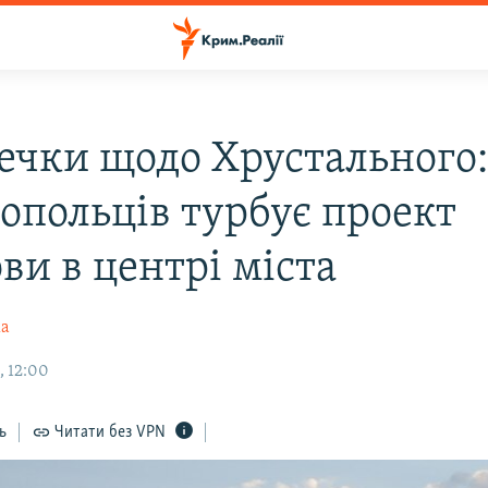
ечки щодо Хрустального
топольців турбує проект
ви в центрі міста
ка
, 12:00
ь
Читати без VPN