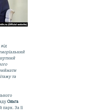
 від
меморіальний
цертний
ного
приймати
ітажу та
льного
ряду
Ольга
 парк. За її