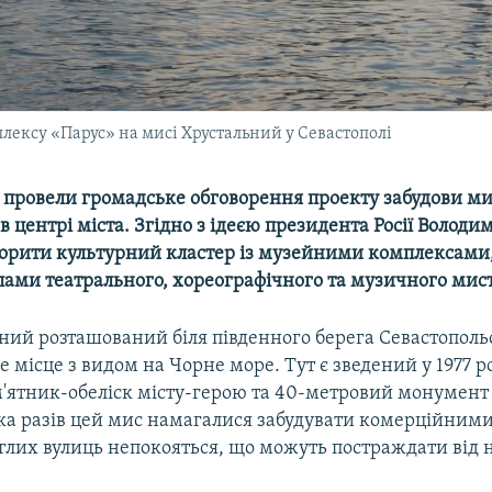
плексу «Парус» на мисі Хрустальний у Севастополі
і провели громадське обговорення проекту забудови м
в центрі міста. Згідно з ідеєю президента Росії Володи
ворити культурний кластер із музейними комплексами,
ми театрального, хореографічного та музичного мист
ний розташований біля південного берега Севастопольс
 місце з видом на Чорне море. Тут є зведений у 1977 ро
'ятник-обеліск місту-герою та 40-метровий монумент 
ька разів цей мис намагалися забудувати комерційними
глих вулиць непокояться, що можуть постраждати від 