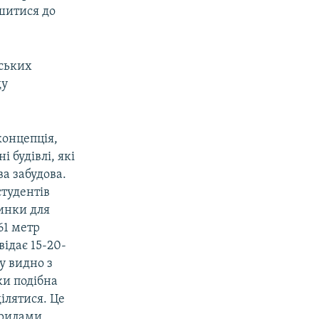
ршитися до
ських
ду
концепція,
 будівлі, які
ва забудова.
студентів
инки для
61 метр
відає 15-20-
у видно з
ки подібна
ділятися. Це
трилами