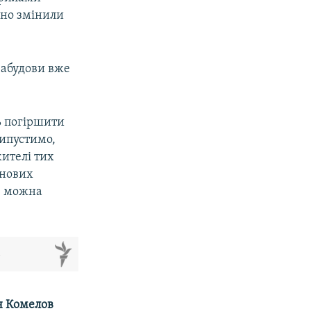
ьно змінили
забудови вже
ь погіршити
рипустимо,
жителі тих
 нових
о, можна
м
н
Комелов