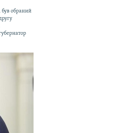
а був обраний
другу
а
 губернатор