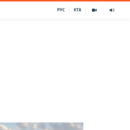
РУС
КТА
: