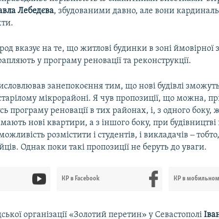
авла
Лебедєва
, збудованими давно, але вони кардинал
хти.
од вказує на те, що житлові будинки в зоні ймовірної 
трапляють у програму реновації та реконструкції.
висловлював занепокоєння тим, що нові будівлі зможут
старілому мікрорайоні. Я чув пропозиції, що можна, п
сь програму реновації в тих районах, і, з одного боку, 
мають нові квартири, а з іншого боку, при будівництві
 можливість розмістити і студентів, і викладачів ‒ тобт
йців. Однак поки такі пропозиції не беруть до уваги.
КР в Facebook
КР в мобильно
ської організації «Золотий перетин» у Севастополі
Іва