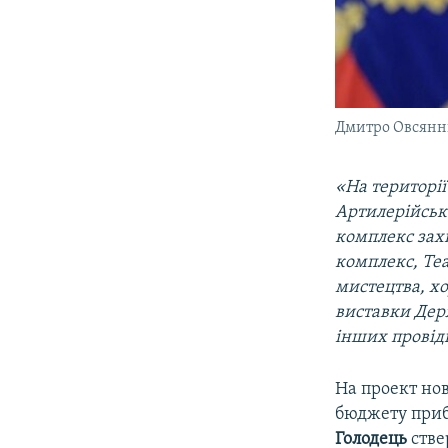
Дмитро Овсянн
«На території
Артилерійськ
комплекс зах
комплекс, Теа
мистецтва, х
виставки Держ
інших провідн
На проект но
бюджету прибл
Голодець
стве