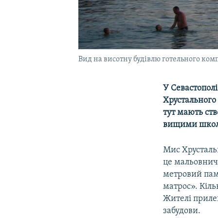
Вид на висотну будівлю готельного ком
У Севастопол
Хрустального 
тут мають ст
вищими школа
Мис Хрусталь
це мальовниче
метровий пам
матрос». Кіл
Жителі приле
забудови.