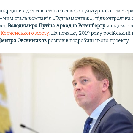
підрядник для севастопольського культурного кластер
 ‒ ним стала компанія «Будгазмонтаж», підконтрольна 
осії
Володимира Путіна Аркадію Ротенбергу
й відома з
м
Керченського мосту
. На початку 2019 року російський
Дмитро Овсянников
розповів подробиці цього проекту.