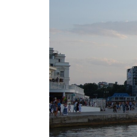
ВІДЕОУРОКИ «ELIFBE»
СВІДЧЕННЯ ОКУПАЦІЇ
УКРАЇНСЬКА ПРОБЛЕМА КРИМУ
ІНФОГРАФІКА