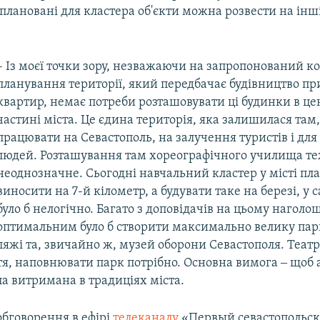
плановані для кластера об'єкти можна розвести на інш
– Із моєї точки зору, незважаючи на запропонований к
планування території, який передбачає будівництво п
квартир, немає потреби розташовувати ці будинки в це
частині міста. Це єдина територія, яка залишилася там,
працювати на Севастополь, на залучення туристів і для
людей. Розташування там хореографічного училища т
неоднозначне. Сьогодні навчальний кластер у місті пл
виносити на 7-й кілометр, а будувати таке на березі, у 
було б нелогічно. Багато з доповідачів на цьому наголо
оптимальним було б створити максимально велику парк
яжі та, звичайно ж, музей оборони Севастополя. Теат
тя, наповнювати парк потрібно. Основна вимога ‒ щоб 
ла витримана в традиціях міста.
обговорення в ефірі
телеканалу
«Первый севастопольс