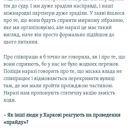
іти до суду. І ми дуже зраділи насправді, і наші
міжнародні партнери дуже зраділи. У заяві йшлося
про те, що вони будуть сприяти мирному зібранню,
яке ми організовуємо, але наразі це має такий
вигляд, наче він просто формально підійшов до
цього питання.
Про співпрацю я б точно не говорила, як і про те, що
вони сприяють, бо у нас не було жодних перемов.
Поліція наразі говорить про те, що міська влада не
співпрацює і відмовляється перекривати вулиці
там, де ми мали пройти проїжджою частиною.
Наразі нам пропонують статичну акцію замість
ходи.
– Як інші люди у Харкові реагують на проведення
«прайду»?