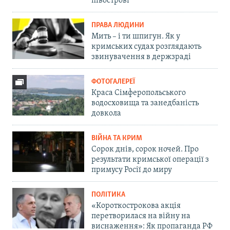
півострові
ПРАВА ЛЮДИНИ
Мить – і ти шпигун. Як у
кримських судах розглядають
звинувачення в держзраді
ФОТОГАЛЕРЕЇ
Краса Сімферопольського
водосховища та занедбаність
довкола
ВІЙНА ТА КРИМ
Сорок днів, сорок ночей. Про
результати кримської операції з
примусу Росії до миру
ПОЛІТИКА
«Короткострокова акція
перетворилася на війну на
виснаження»: Як пропаганда РФ