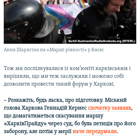
Анна Шаригіна на «Марші рівності» у Києві
Тож ми поспілкувалися із ком’юніті харківським і
вирішили, що ми теж заслужили і можемо собі
дозволити провести такий форум у Харкові.
– Розкажіть, будь ласка, про підготовку. Міський
голова Харкова Геннадій Кернес
спочатку заявляв
,
що домагатиметься скасування маршу
«ХарківПрайду»
через суд, бо була петиція про його
заборону, але потім у мерії
наче передумали
.