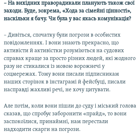
– На вихідних праворадикали планують також свої
заходи. Буде, зокрема, «Хода за сімейні цінності»,
наскільки я бачу. Чи була у вас якась комунікація?
– Дивіться, спочатку були погрози в особистих
повідомленнях. І вони знають прекрасно, що
активісти й активістки розуміються на судових
справах краще за просто різних людей, які жодного
разу не стикалися із мовою ворожнечі у
соцмережах. Тому вони писали підписникам
наших сторінок в інстаграмі й фейсбуці, писали
насправді жахливі речі, не хочу цитувати.
Але потім, коли вони пішли до суду і міський голова
сказав, що спробує заборонити «прайд», то вони
заспокоїлися, принаймні, нам перестали
надходити скарги на погрози.