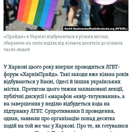
ВІДЕОУРОКИ «ELIFBE»
Русский
СВІДЧЕННЯ ОКУПАЦІЇ
Qırımtatar
УКРАЇНСЬКА ПРОБЛЕМА КРИМУ
ДОЛУЧАЙСЯ!
«Прайди» в Україні відбуваються в різних містах,
ІНФОГРАФІКА
збираючи на своїх подіях від кількох десятків до кількох
тисяч людей
Усі сайти RFE/RL
У Харкові цього року вперше проводиться ЛГБТ-
форум «ХарківПрайд». Такі заходи вже кілька років
відбуваються у Києві, Одесі й інших українських
містах. Протягом цього тижня заплановані лекції,
публічні дискусії і «марафон «квір-татуювання», а
на завершення у неділю відбудеться хода на
підтримку ЛГБТ. Супротивники її проведення,
однак, заявили про організацію понад десятка
подій на той же час у Харкові. Про те, як готувалися