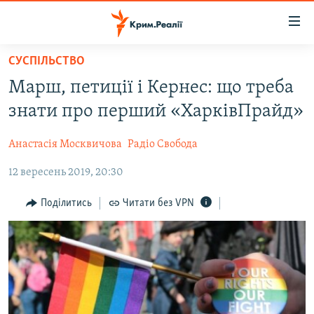
Доступність
посилання
Перейти
СУСПІЛЬСТВО
до
НОВИНИ
Марш, петиції і Кернес: що треба
основного
ВОДА.КРИМ
матеріалу
знати про перший «ХарківПрайд»
ВІДЕО ТА ФОТО
Перейти
до
Анастасія Москвичова
Радіо Свобода
ПОЛІТИКА
основної
12 вересень 2019, 20:30
БЛОГИ
навігації
Перейти
ПОГЛЯД
Поділитись
Читати без VPN
до
ІНТЕРВ'Ю
пошуку
ВСЕ ЗА ДЕНЬ
СПЕЦПРОЕКТИ
ЯК ОБІЙТИ БЛОКУВАННЯ
ДЕПОРТАЦІЯ