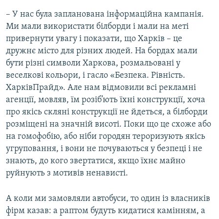
– У нас була запланована інформаційна кампанія.
Ми мали використати білборди і мали на меті
привернути увагу і показати, що Харків – це
дружнє місто для різних людей. На бордах мали
бути різні символи Харкова, розмальовані у
веселкові кольори, і гасло «Безпека. Рівність.
ХарківПрайд». Але нам відмовили всі рекламні
агенції, мовляв, їм розіб’ють їхні конструкції, хоча
про якісь скляні конструкції не йдеться, а білборди
розміщені на значній висоті. Поки що це схоже або
на гомофобію, або ніби городян тероризують якісь
угруповання, і вони не почуваються у безпеці і не
знають, до кого звертатися, якщо їхнє майно
руйнують з мотивів ненависті.
А коли ми замовляли автобуси, то один із власників
фірм казав: а раптом будуть кидатися камінням, а