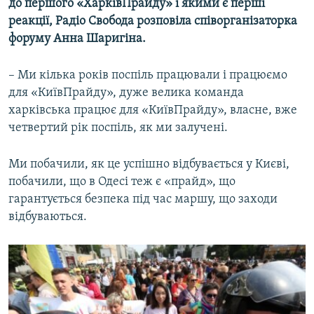
до першого «ХарківПрайду» і якими є перші
реакції, Радіо Свобода розповіла співорганізаторка
форуму Анна Шаригіна.
– Ми кілька років поспіль працювали і працюємо
для «КиївПрайду», дуже велика команда
харківська працює для «КиївПрайду», власне, вже
четвертий рік поспіль, як ми залучені.
Ми побачили, як це успішно відбувається у Києві,
побачили, що в Одесі теж є «прайд», що
гарантується безпека під час маршу, що заходи
відбуваються.