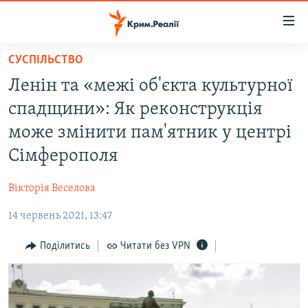
Доступність
посилання
Перейти
СУСПІЛЬСТВО
до
НОВИНИ
Ленін та «межі об'єкта культурної
основного
ВОДА.КРИМ
матеріалу
спадщини»: Як реконструкція
ВІДЕО ТА ФОТО
Перейти
може змінити пам'ятник у центрі
до
ПОЛІТИКА
Сімферополя
основної
БЛОГИ
навігації
Вікторія Веселова
Перейти
ПОГЛЯД
до
14 червень 2021, 13:47
ІНТЕРВ'Ю
пошуку
ВСЕ ЗА ДЕНЬ
Поділитись
Читати без VPN
СПЕЦПРОЕКТИ
ЯК ОБІЙТИ БЛОКУВАННЯ
ДЕПОРТАЦІЯ