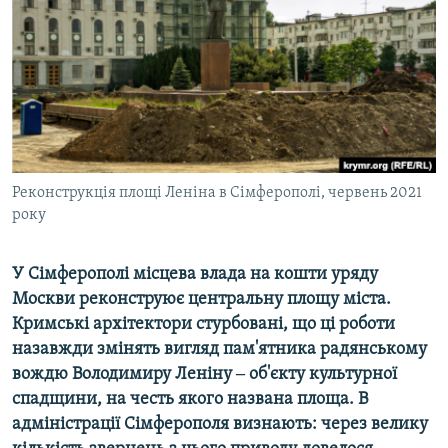
ВІДЕОУРОКИ «ELIFBE»
Русский
СВІДЧЕННЯ ОКУПАЦІЇ
Qırımtatar
УКРАЇНСЬКА ПРОБЛЕМА КРИМУ
ДОЛУЧАЙСЯ!
ІНФОГРАФІКА
Реконструкція площі Леніна в Сімферополі, червень 2021
року
Усі сайти RFE/RL
У Сімферополі місцева влада на кошти уряду
Москви реконструює центральну площу міста.
Кримські архітектори стурбовані, що ці роботи
назавжди змінять вигляд пам'ятника радянському
вождю Володимиру Леніну ‒ об'єкту культурної
спадщини, на честь якого названа площа. В
адміністрації Сімферополя визнають: через велику