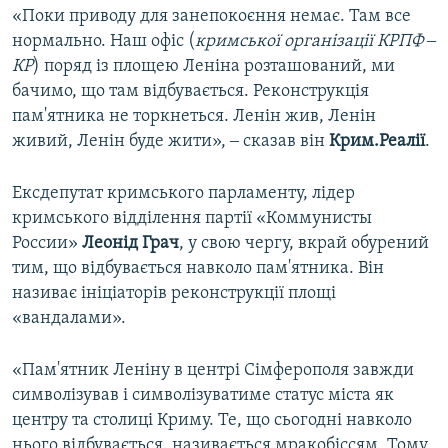
«Поки приводу для занепокоєння немає. Там все
нормально. Наш офіс (
кримської організації КРПФ ‒
КР
) поряд із площею Леніна розташований, ми
бачимо, що там відбувається. Реконструкція
пам'ятника не торкнеться. Ленін жив, Ленін
живий, Ленін буде жити», ‒ сказав він
Крим.Реалії
.
Ексдепутат кримського парламенту, лідер
кримського відділення партії «Коммунисты
России»
Леонід Грач
, у свою чергу, вкрай обурений
тим, що відбувається навколо пам'ятника. Він
називає ініціаторів реконструкції площі
«вандалами».
«Пам'ятник Леніну в центрі Сімферополя завжди
символізував і символізуватиме статус міста як
центру та столиці Криму. Те, що сьогодні навколо
нього відбувається, називається мракобіссям. Тому