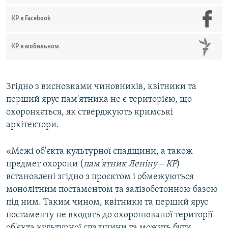
КР в Facebook
КР в мобильном
Згідно з висновками чиновників, квітники та
перший ярус пам'ятника не є територією, що
охороняється, як стверджують кримські
архітектори.
«Межі об'єкта культурної спадщини, а також
предмет охорони (
пам'ятник Леніну ‒ КР
)
встановлені згідно з проєктом і обмежуються
монолітним постаментом та залізобетонною базою
під ним. Таким чином, квітники та перший ярус
постаменту не входять до охоронюваної території
об'єкта культурної спадщини та можуть бути