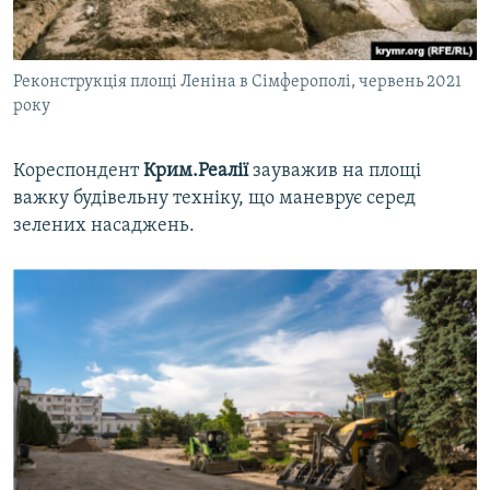
Реконструкція площі Леніна в Сімферополі, червень 2021
року
Кореспондент
Крим.Реалії
зауважив на площі
важку будівельну техніку, що маневрує серед
зелених насаджень.