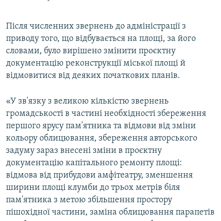
Після численних звернень до адміністрації з
приводу того, що відбувається на площі, за його
словами, було вирішено змінити проєктну
документацію реконструкції міської площі й
відмовитися від деяких початкових планів.
«У зв'язку з великою кількістю звернень
громадськості в частині необхідності збереження
першого ярусу пам'ятника та відмови від зміни
кольору облицювання, збереження авторського
задуму зараз внесені зміни в проєктну
документацію капітального ремонту площі:
відмова від прибудови амфітеатру, зменшення
ширини площі клумби до трьох метрів біля
пам'ятника з метою збільшення простору
пішохідної частини, заміна облицювання парапетів