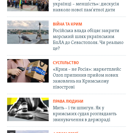
українці – меншість»: дискусія
навколо нової пам'ятної дати
ВІЙНА ТА КРИМ
Російська влада обіцяє закрити
морський шлях українським
БпЛА до Севастополя. Чи реально
це?
СУСПІЛЬСТВО
«Крим – не Росія»: маркетплейс
Ozon припинив прийом нових
замовлень на Кримському
півострові
ПРАВА ЛЮДИНИ
Мить – і ти шпигун. Як у
кримських судах розглядають
звинувачення в держзраді