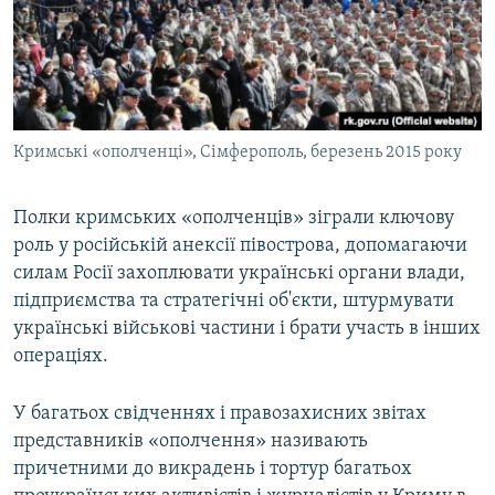
Кримські «ополченці», Сімферополь, березень 2015 року
Полки кримських «ополченців» зіграли ключову
роль у російській анексії півострова, допомагаючи
силам Росії захоплювати українські органи влади,
підприємства та стратегічні об'єкти, штурмувати
українські військові частини і брати участь в інших
операціях.
У багатьох свідченнях і правозахисних звітах
представників «ополчення» називають
причетними до викрадень і тортур багатьох