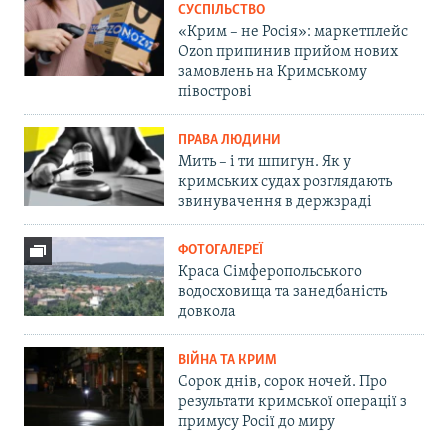
СУСПІЛЬСТВО
«Крим – не Росія»: маркетплейс
Ozon припинив прийом нових
замовлень на Кримському
півострові
ПРАВА ЛЮДИНИ
Мить – і ти шпигун. Як у
кримських судах розглядають
звинувачення в держзраді
ФОТОГАЛЕРЕЇ
Краса Сімферопольського
водосховища та занедбаність
довкола
ВІЙНА ТА КРИМ
Сорок днів, сорок ночей. Про
результати кримської операції з
примусу Росії до миру