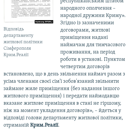
республіканським штабом
народного ополчення –
народної дружини Криму».
Згідно із зазначеними
Відповідь
договорами, житлові
департаменту
приміщення надані
житлової політики
наймачам для тимчасового
Сімферополя
проживання, на період
Крим.Реалії
роботи в установі. Пунктом
четвертим договорів
встановлено, що в день звільнення наймач разом з
усіма членами своєї сім'ї зобов'язаний звільнити
займане жиле приміщення (без надання іншого
житлового приміщення) і передати наймодавцю
вказане житлове приміщення в стані не гіршому,
ніж на момент укладення договорів», – йдеться у
відповіді голови департаменту житлової політики,
отриманій
Крим.Реалії
.