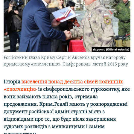
ВІДЕОУРОКИ «ELIFBE»
Русский
СВІДЧЕННЯ ОКУПАЦІЇ
Qırımtatar
УКРАЇНСЬКА ПРОБЛЕМА КРИМУ
ДОЛУЧАЙСЯ!
ІНФОГРАФІКА
Російський глава Криму Сергій Аксенов вручає нагороду
кримському «ополченцю». Сімферополь, лютий 2015 року
Усі сайти RFE/RL
Історія
виселення понад десятка сімей колишніх
«ополченців»
із сімферопольського гуртожитку, яке
вони займають кілька років, отримала
продовження. Крим.Реалії мають у розпорядженні
документ російської адміністрації міста з
відповідями про те, що буде після завершення
судових розглядів з мешканцями і самим