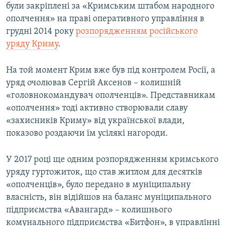
були закріплені за «Кримським штабом народного
ополчення» на праві оперативного управління в
грудні 2014 року
розпорядженням російського
уряду Криму
.
На той момент Крим вже був під контролем Росії, а
уряд очолював Сергій Аксенов – колишній
«головнокомандувач ополченців». Представникам
«ополчення» тоді активно створювали славу
«захисників Криму» від української влади,
показово роздаючи їм усілякі нагороди.
У 2017 році ще одним розпорядженням кримського
уряду гуртожиток, що став житлом для десятків
«ополченців», було передано в муніципальну
власність, він відійшов на баланс муніципального
підприємства «Авангард» – колишнього
комунального підприємства «Битфон», в управлінні