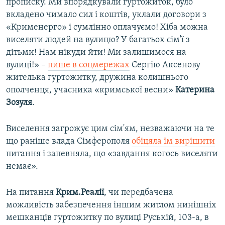
прописку. Ми впорядкували гуртожиток, було
вкладено чимало сил і коштів, уклали договори з
«Крименерго» і сумлінно оплачуємо! Хіба можна
виселяти людей на вулицю? У багатьох сім'ї з
дітьми! Нам нікуди йти! Ми залишимося на
вулиці!» –
пише в соцмережах
Сергію Аксенову
жителька гуртожитку, дружина колишнього
ополченця, учасника «кримської весни»
Катерина
Зозуля
.
Виселення загрожує цим сім'ям, незважаючи на те
що раніше влада Сімферополя
обіцяла їм вирішити
питання і запевняла, що «завдання когось виселяти
немає».
На питання
Крим.Реалії
, чи передбачена
можливість забезпечення іншим житлом нинішніх
мешканців гуртожитку по вулиці Руській, 103-а, в