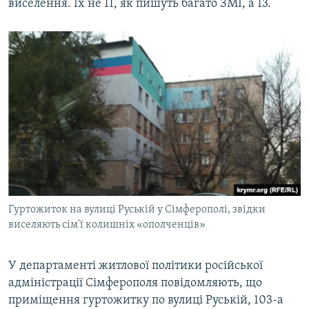
виселення. Їх не 11, як пишуть багато ЗМІ, а 13.
Гуртожиток на вулиці Руській у Сімферополі, звідки
виселяють сім'ї колишніх «ополченців»
У департаменті житлової політики російської
адміністрації Сімферополя повідомляють, що
приміщення гуртожитку по вулиці Руській, 103-а