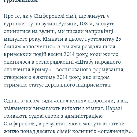
гуртожитком.
Про те, як у Сімферополі сім'ї, що живуть у
гуртожитку по вулиці Руській, 103-а, можуть
опинитися на вулиці, ми писали наприкінці
минулого року. Кімнати в цьому гуртожитку 25
бійцям «ополчення» із сім'ями роздали після
кримських подій весни 2014 року, коли житло
опинилося в розпорядженні «Штабу народного
ополчення Криму» – воєнізованого формування,
створеного в лютому 2014 року, яке згодом
отримало статус державного підприємства.
Однак з часом ряди «ополчення» скоротили, а від
звільнених вимагають виїхати з кімнат. Наразі
тривають судові спори з адміністрацією
Сімферополя, в результаті яких можуть втратити
житло понад десяток сімей колишніх «ополченців».