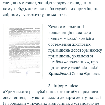
спецнайму тощо), які підтверджують надання
кому-небудь житлових або службових приміщень
спірному гуртожитку, не мають».
Хоча самі колишні
«ополченці» надавали
членам міської комісії з
обстеження житлових
приміщень договори найму
приміщень, укладені зі
штабом «ополчення», про
що згадує у своїй відповіді
Крим.Реалії
Олена Єршова.
За інформацією
«Кримського республіканського штабу народного
ополчення», яку вони надали департаменту, наразі
13 громадян у трудових відносинах з установою не