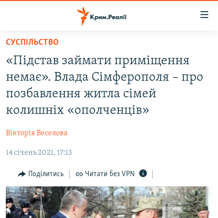
Доступність
посилання
Перейти
СУСПІЛЬСТВО
до
НОВИНИ
«Підстав займати приміщення
основного
ВОДА.КРИМ
матеріалу
немає». Влада Сімферополя – про
ВІДЕО ТА ФОТО
Перейти
позбавлення житла сімей
до
ПОЛІТИКА
колишніх «ополченців»
основної
БЛОГИ
навігації
Вікторія Веселова
Перейти
ПОГЛЯД
до
14 січень 2021, 17:13
ІНТЕРВ'Ю
пошуку
ВСЕ ЗА ДЕНЬ
Поділитись
Читати без VPN
СПЕЦПРОЕКТИ
ЯК ОБІЙТИ БЛОКУВАННЯ
ДЕПОРТАЦІЯ