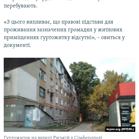
перебувають.
«З цього випливає, що правові підстави для
проживання зазначених громадян у житлових
приміщеннях гуртожитку відсутні», – овиться у
документі.
Гуртожиток на вулиці Руській у Сімферополі