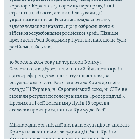
аеропорт, Керченську поромну переправу, інші
стратегічні об'єкти, а також блокували дії
українських військ. Російська влада спочатку
відмовлялася визнавати, що ці озброєні люди є
військовослужбовцями російської армії. Пізніше
президент Росії Володимир Путін визнав, що це були
російські військові.
16 березня 2014 року на території Криму і
Севастополя відбувся невизнаний більшістю країн
світу «референдум» про статус півострова, за
результатами якого Росія включила Крим до свого
складу. Ні Україна, ні Європейський союз, ні США не
визнали результати голосування на «референдумі».
Президент Росії Володимир Путін 18 березня
оголосив про «приєднання» Криму до Росії.
Міжнародні організації визнали окупацію та анексію
Криму незаконними і засудили дії Росії. Країни
Заходу запровадили економічні санкції. Росія