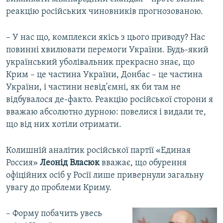
реакцію російських чиновників прогнозованою.
– У нас що, комплекси якісь з цього приводу? Нас
повинні хвилювати перемоги України. Будь-який
український уболівальник прекрасно знає, що
Крим – це частина України, Донбас – це частина
України, і частини невід'ємні, як би там не
відбувалося де-факто. Реакцію російської сторони я
вважаю абсолютно дурною: повелися і видали те,
що від них хотіли отримати.
Колишній аналітик російської партії «Единая
Россия»
Леонід Власюк
вважає, що обурення
офіційних осіб у Росії лише привернули загальну
увагу до проблеми Криму.
– Форму побачить увесь