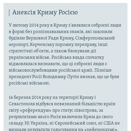
Анексія Криму Росією
У лютому 2014 року в Криму з'являлися озброєні люди
в формі без розпізнавальних знаків, які захопили
будівлю Верховної Ради Криму, Сімферопольський
аеропорт, Керченську поромну переправу, інші
стратегічні об'єкти, а також блокували дії
українських військ. Російська влада спочатку
відмовлялася визнавати, що ці озброєні люди є
військовослужбовцями російської армії. Пізніше
президент Росії Володимир Путін визнав, що це були
російські військові.
16 березня 2014 року на території Криму і
Севастополя відбувся невизнаний більшістю країн
світу «референдум» про статус півострова, за
результатами якого Росія включила Крим до свого
складу. Ні Україна, ні Європейський союз, ні США не
визнали результати голосування на «референдумі».