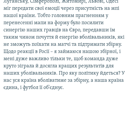
Луганську, Сімферополі, Житомирі, Львові, Одесі
міг передати свої емоції через присутність на мпі
нашої країни. Тобто головним прагненням у
перенесенні мапи на форму було посилити
синергію наших гравців на Євро, передавши їм
таким чином почуття й енергію вболівальників, які
не зможуть поїхати на матчі та підтримати збірну.
Щодо реакції в Росії – я займаюся нашою збірної, і
мені дуже важливо тільки те, щоб команда дуже
круто зіграла й досягла кращих результатів для
наших уболівальників. Про яку політику йдеться? У
нас уся країна вболіватиме за збірну, а наша країна
єдина, і футбол її об'єднує.