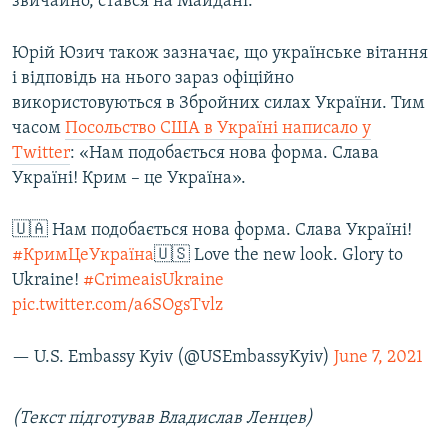
звичайно, стався на Майдані.
Юрій Юзич також зазначає, що українське вітання
і відповідь на нього зараз офіційно
використовуються в Збройних силах України. Тим
часом
Посольство США в Україні написало у
Twitter
: «Нам подобається нова форма. Слава
Україні! Крим – це Україна».
🇺🇦 Нам подобається нова форма. Слава Україні!
#КримЦеУкраїна
🇺🇸 Love the new look. Glory to
Ukraine!
#CrimeaisUkraine
pic.twitter.com/a6SOgsTvlz
— U.S. Embassy Kyiv (@USEmbassyKyiv)
June 7, 2021
(Текст підготував Владислав Ленцев)