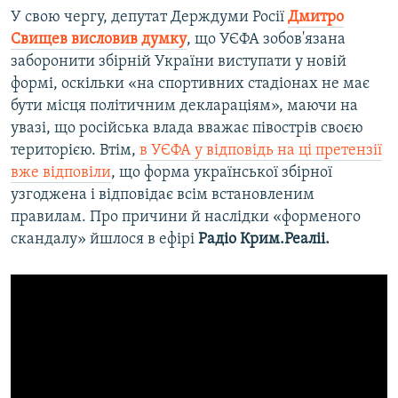
У свою чергу, депутат Держдуми Росії
Дмитро
Свищев висловив думку
, що УЄФА зобов'язана
заборонити збірній України виступати у новій
формі, оскільки «на спортивних стадіонах не має
бути місця політичним деклараціям», маючи на
увазі, що російська влада вважає півострів своєю
територією. Втім,
в УЄФА у відповідь на ці претензії
вже відповіли
, що форма української збірної
узгоджена і відповідає всім встановленим
правилам. Про причини й наслідки «форменого
скандалу» йшлося в ефірі
Радіо Крим.Реаліі.