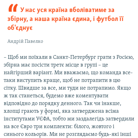
У нас уся країна вболіватиме за
збірну, а наша країна єдина, і футбол її
об'єднує
Андрій Павелко
– Щоб ми поїхали в Санкт-Петербург грати з Росією,
збірна має посісти третє місце в групі – це
найгірший варіант. Ми вважаємо, що команда все-
таки виступить краще, щоб не потрапити в цю
сітку. Швидше за все, ми туди не потрапимо. Якщо
ж так станеться, будемо вже коментувати
відповідно до порядку денного. Так чи інакше,
хлопці грають у формі, яка затверджена всіма
інститутами УЄФА, тобто ми заздалегідь затвердили
на все Євро три комплекти: білого, жовтого і
синього кольорів. Ми не розглядаємо будь-які інші