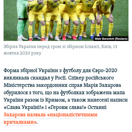
ВІДЕОУРОКИ «ELIFBE»
Русский
СВІДЧЕННЯ ОКУПАЦІЇ
Qırımtatar
УКРАЇНСЬКА ПРОБЛЕМА КРИМУ
ДОЛУЧАЙСЯ!
ІНФОГРАФІКА
Збірна України перед грою зі збірною Іспанії, Київ, 13
жовтня 2020 року
Усі сайти RFE/RL
Форма збірної України з футболу для Євро-2020
викликала скандал у Росії. Спікер російського
Міністерства закордонних справ Марія Захарова
обурилося з того, що на футболках зображена мапа
України разом із Кримом, а також нанесені написи
«Слава Україні!» і «Героям слава!» Останні
Захарова назвала «націоналістичними
кричалками»
.