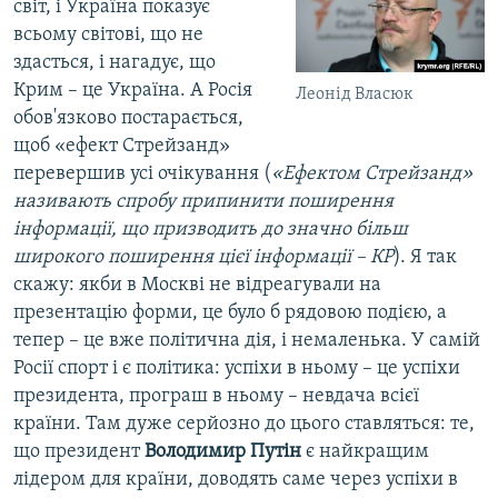
світ, і Україна показує
всьому світові, що не
здасться, і нагадує, що
Крим – це Україна. А Росія
Леонід Власюк
обов'язково постарається,
щоб «ефект Стрейзанд»
перевершив усі очікування (
«Ефектом Стрейзанд»
називають спробу припинити поширення
інформації, що призводить до значно більш
широкого поширення цієї інформації – КР
). Я так
скажу: якби в Москві не відреагували на
презентацію форми, це було б рядовою подією, а
тепер – це вже політична дія, і немаленька. У самій
Росії спорт і є політика: успіхи в ньому – це успіхи
президента, програш в ньому – невдача всієї
країни. Там дуже серйозно до цього ставляться: те,
що президент
Володимир Путін
є найкращим
лідером для країни, доводять саме через успіхи в