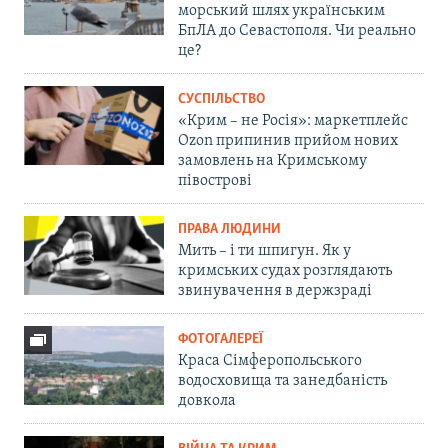
морський шлях українським
БпЛА до Севастополя. Чи реально
це?
СУСПІЛЬСТВО
«Крим – не Росія»: маркетплейс
Ozon припинив прийом нових
замовлень на Кримському
півострові
ПРАВА ЛЮДИНИ
Мить – і ти шпигун. Як у
кримських судах розглядають
звинувачення в держзраді
ФОТОГАЛЕРЕЇ
Краса Сімферопольського
водосховища та занедбаність
довкола