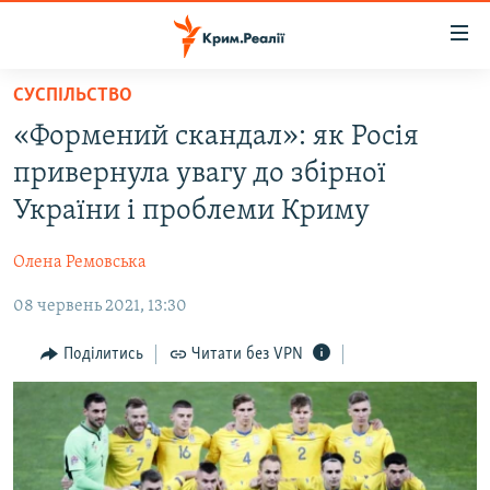
Доступність
посилання
Перейти
СУСПІЛЬСТВО
до
НОВИНИ
«Формений скандал»: як Росія
основного
ВОДА.КРИМ
матеріалу
привернула увагу до збірної
ВІДЕО ТА ФОТО
Перейти
України і проблеми Криму
до
ПОЛІТИКА
основної
Олена Ремовська
БЛОГИ
навігації
Перейти
08 червень 2021, 13:30
ПОГЛЯД
до
ІНТЕРВ'Ю
Поділитись
Читати без VPN
пошуку
ВСЕ ЗА ДЕНЬ
СПЕЦПРОЕКТИ
ЯК ОБІЙТИ БЛОКУВАННЯ
ДЕПОРТАЦІЯ