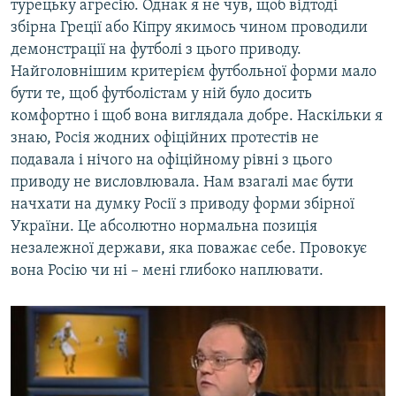
турецьку агресію. Однак я не чув, щоб відтоді
збірна Греції або Кіпру якимось чином проводили
демонстрації на футболі з цього приводу.
Найголовнішим критерієм футбольної форми мало
бути те, щоб футболістам у ній було досить
комфортно і щоб вона виглядала добре. Наскільки я
знаю, Росія жодних офіційних протестів не
подавала і нічого на офіційному рівні з цього
приводу не висловлювала. Нам взагалі має бути
начхати на думку Росії з приводу форми збірної
України. Це абсолютно нормальна позиція
незалежної держави, яка поважає себе. Провокує
вона Росію чи ні – мені глибоко наплювати.