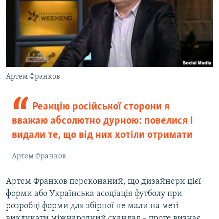
Артем Франков
Реакцію російської сторони я
вважаю абсолютно дурною: повелися і
видали те, що від них хотіли отримати
Артем Франков
Артем Франков переконаний, що дизайнери цієї
форми або Українська асоціація футболу при
розробці форми для збірної не мали на меті
викликати міжнародний скандал – проте визнає