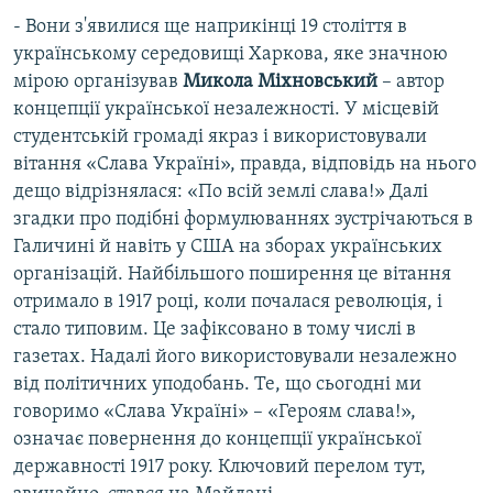
- Вони з'явилися ще наприкінці 19 століття в
українському середовищі Харкова, яке значною
мірою організував
Микола Міхновський
– автор
концепції української незалежності. У місцевій
студентській громаді якраз і використовували
вітання «Слава Україні», правда, відповідь на нього
дещо відрізнялася: «По всій землі слава!» Далі
згадки про подібні формулюваннях зустрічаються в
Галичині й навіть у США на зборах українських
організацій. Найбільшого поширення це вітання
отримало в 1917 році, коли почалася революція, і
стало типовим. Це зафіксовано в тому числі в
газетах. Надалі його використовували незалежно
від політичних уподобань. Те, що сьогодні ми
говоримо «Слава Україні» – «Героям слава!»,
означає повернення до концепції української
державності 1917 року. Ключовий перелом тут,