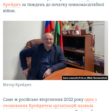
Крейдич
за тиждень до початку повномасштабної
війни.
Віктор Крейдич
Саме ж російське вторгнення 2022 року
одна з
очолюваних Крейдичем організацій назвала