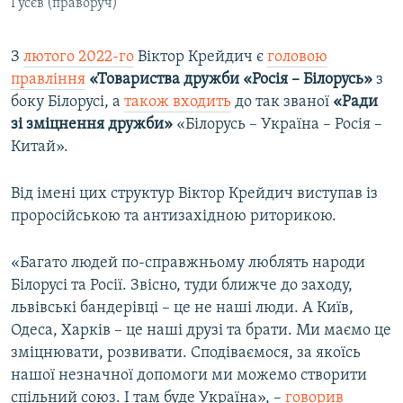
Гусєв (праворуч)
З
лютого 2022-го
Віктор Крейдич є
головою
правління
«Товариства дружби «Росія – Білорусь»
з
боку Білорусі, а
також входить
до так званої
«Ради
зі зміцнення дружби»
«Білорусь – Україна – Росія –
Китай».
Від імені цих структур Віктор Крейдич виступав із
проросійською та антизахідною риторикою.
«Багато людей по-справжньому люблять народи
Білорусі та Росії. Звісно, туди ближче до заходу,
львівські бандерівці – це не наші люди. А Київ,
Одеса, Харків – це наші друзі та брати. Ми маємо це
зміцнювати, розвивати. Сподіваємося, за якоїсь
нашої незначної допомоги ми можемо створити
спільний союз. І там буде Україна», –
говорив