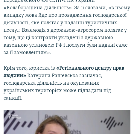
передбаченого ч.4 ст.111-1 КК України
«Колабораційна діяльність». За її словами, «в цьому
випадку мова йде про провадження господарської
діяльності, яке полягає у наданні туристичних
послуг. Взаємодія з державою-агресором полягає у
тому, що ці контракти укладені з державною
казенною установою РФ і послуги були надані саме
за її замовленням».
Крім того, юристка із
«Регіонального центру прав
людини»
Катерина Рашевська зазначає,
господарська діяльність на окупованих
українських територіях може підпадати під
санкції.