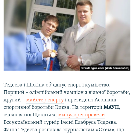
Тедеєва і Щокіна об`єднує спорт і кумівство.
Перший – олімпійський чемпіон з вільної боротьби,
другий –
майстер спорту
і президент Асоціації
спортивної боротьби Києва. На території
МАУП
,
очолюваної Щокіним,
минулоріч провели
Всеукраїнський турнір імені Ельбруса Тедеєва.
Фаїна Тедеєва розповіла журналістам «Схем», що