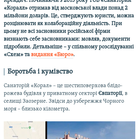
Крейдич. Починаючи з 2015 року ТОВ «Санаторий
«Коралл» отримав від московської влади понад 2
мільйони доларів. Це, стверджують юристи, можна
розцінювати як колабораційну діяльність. При
цьому не всі засновники російської фірми
визнають себе засновниками: мовляв, документи
підробили. Детальніше – у спільному розслідуванні
«Схем» та
видання «Бюро»
.
Боротьба і кумівство
Санаторій «Корал» – це шестиповерхова блідо-
рожева будівля у приватному секторі
Євпаторії
, в
селищі Заозерне. Звідси до узбережжя Чорного
моря – близько кілометра.