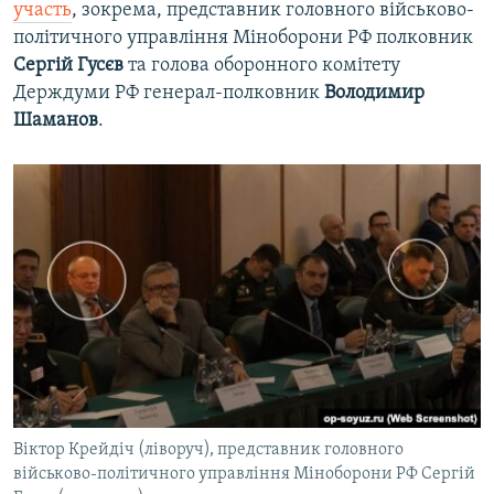
участь
, зокрема, представник головного військово-
політичного управління Міноборони РФ полковник
Сергій Гусєв
та голова оборонного комітету
Держдуми РФ генерал-полковник
Володимир
Шаманов
.
Віктор Крейдіч (ліворуч), представник головного
військово-політичного управління Міноборони РФ Сергій