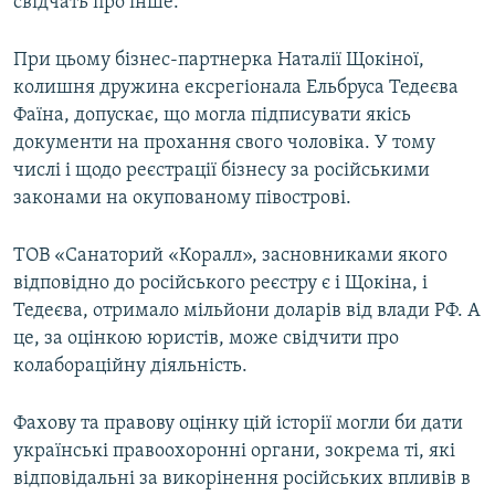
свідчать про інше.
При цьому бізнес-партнерка Наталії Щокіної,
колишня дружина ексрегіонала Ельбруса Тедеєва
Фаїна, допускає, що могла підписувати якісь
документи на прохання свого чоловіка. У тому
числі і щодо реєстрації бізнесу за російськими
законами на окупованому півострові.
ТОВ «Санаторий «Коралл», засновниками якого
відповідно до російського реєстру є і Щокіна, і
Тедеєва, отримало мільйони доларів від влади РФ. А
це, за оцінкою юристів, може свідчити про
колабораційну діяльність.
Фахову та правову оцінку цій історії могли би дати
українські правоохоронні органи, зокрема ті, які
відповідальні за викорінення російських впливів в