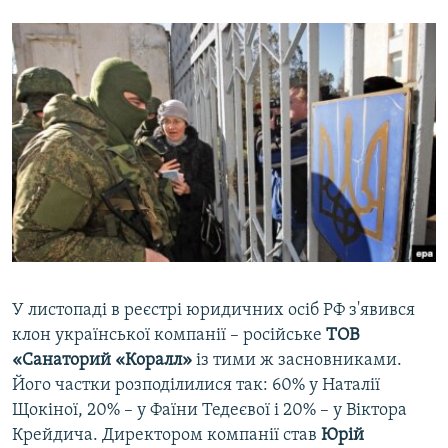
У листопаді в реєстрі юридичних осіб РФ з'явився
клон української компанії – російське
ТОВ
«Санаторий «Коралл»
із тими ж засновниками.
Його частки розподілилися так: 60% у Наталії
Щокіної, 20% – у Фаїни Тедеєвої і 20% – у Віктора
Крейдича. Директором компанії став
Юрій