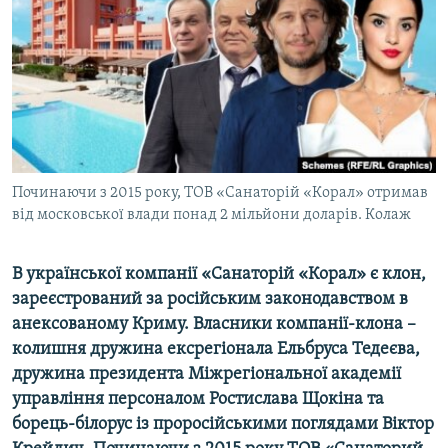
ВІДЕОУРОКИ «ELIFBE»
Русский
СВІДЧЕННЯ ОКУПАЦІЇ
Qırımtatar
УКРАЇНСЬКА ПРОБЛЕМА КРИМУ
ДОЛУЧАЙСЯ!
ІНФОГРАФІКА
Починаючи з 2015 року, ТОВ «Санаторій «Корал» отримав
від московської влади понад 2 мільйони доларів. Колаж
Усі сайти RFE/RL
В української компанії «Санаторій «Корал» є клон,
зареєстрований за російським законодавством в
анексованому Криму. Власники компанії-клона –
колишня дружина ексрегіонала Ельбруса Тедеєва,
дружина президента Міжрегіональної академії
управління персоналом Ростислава Щокіна та
борець-білорус із проросійськими поглядами Віктор