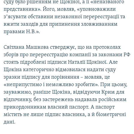
суду було рішенням не Щокіної, а її «неназваного
представника». Його, мовляв, «уповноважили
зʼясувати обставини незаконної перереєстрації та
вжити заходів для припинення зловживанням
правами Н.В.».
Світлана Машкова стверджує, що на протоколах
зборів про перереєстрацію компанії за законами РФ
стоять підроблені підписи Наталії Щокіної. Але
Щокіна категорично відмовилася надати суду
зразки підпису для порівняння – мовляв, це
«неприпустимо і неможливо зробити». При цьому,
зауважимо, раніше Щокіна, відвідуючи Крим для
відпочинку, без застережень надавала російським
прикордонникам власний паспорт. А паспорт
містить не лише підпис власника, а й біометричні
дані.