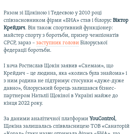
Разом зі Щокіною і Тедеєвою у 2010 році
співзасновником фірми «БНА» став і білорус
Віктор
Крейдич
. Він також спортивний функціонер:
майстер спорту з боротьби, призер чемпіонатів
СРСР, зараз –
заступник голови
Білоруської
федерації боротьби.
І хоча Ростислав Щокін заявив «Схемам», що
Крейдич – це людина, яка «колись була знайома» і
з ним родина не підтримує стосунки «дуже-дуже
давно», білоруський борець залишався бізнес-
партнером Наталії Щокіної в Україні майже до
кінця 2022 року.
За даними аналітичної платформи
YouControl
,
Щокіна залишалась співвласницею ТОВ «Санаторій
«Корал» (таку назву отримала фірма «БНА», що