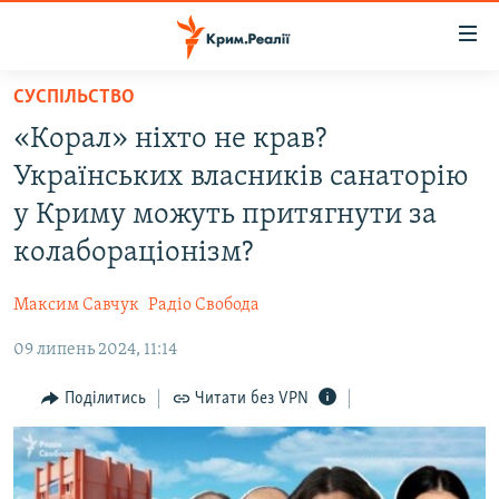
Доступність
посилання
Перейти
СУСПІЛЬСТВО
до
НОВИНИ
«Корал» ніхто не крав?
основного
ВОДА.КРИМ
матеріалу
Українських власників санаторію
ВІДЕО ТА ФОТО
Перейти
у Криму можуть притягнути за
до
ПОЛІТИКА
колабораціонізм?
основної
БЛОГИ
навігації
Максим Савчук
Радіо Свобода
Перейти
ПОГЛЯД
до
09 липень 2024, 11:14
ІНТЕРВ'Ю
пошуку
ВСЕ ЗА ДЕНЬ
Поділитись
Читати без VPN
СПЕЦПРОЕКТИ
ЯК ОБІЙТИ БЛОКУВАННЯ
ДЕПОРТАЦІЯ