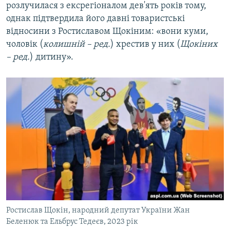
розлучилася з ексрегіоналом дев'ять років тому,
однак підтвердила його давні товаристські
відносини з Ростиславом Щокіним: «вони куми,
чоловік (
колишній – ред.
) хрестив у них (
Щокіних
– ред.
) дитину».
Ростислав Щокін, народний депутат України Жан
Беленюк та Ельбрус Тедеєв, 2023 рік