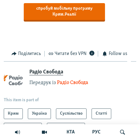
спробуй мобільну програму
Крим.Реалії
Поділитись
Читати без VPN
Follow us
Радіо Свобода
Передрук із
Радіо Свобода
This item is part of
Крим
Україна
Суспільство
Статті
Головне за добу
ЗВЕРНИ УВАГУ!
КТА
РУС