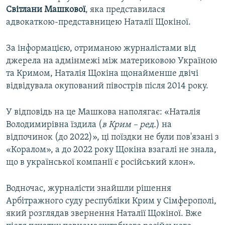
Світлани Машкової
, яка представилася
адвокаткою-представницею Наталії Щокіної.
За інформацією, отриманою журналістами від
джерела на адмінмежі між материковою Україною
та Кримом, Наталія Щокіна щонайменше двічі
відвідувала окупований півострів після 2014 року.
У відповідь на це Машкова наполягає: «Наталія
Володимирівна їздила (
в Крим – ред.
) на
відпочинок (до 2022)», ці поїздки не були пов'язані з
«Коралом», а до 2022 року Щокіна взагалі не знала,
що в української компанії є російський клон».
Водночас, журналісти знайшли рішення
Арбітражного суду республіки Крим у Сімферополі,
який розглядав звернення Наталії Щокіної. Вже