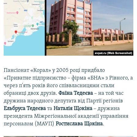
Пансіонат «Корал» у 2005 році придбало
«Приватне підприємство – фірма «БНА» з Рівного, а
через п'ять років його співвласницями стали
обраниці двох друзів.
Фаїна Тедеєва
– на той час
дружина народного депутата від Партії регіонів
Ельбруса Тедеєва
та
Наталія Щокіна
– дружина
президента Міжрегіональної академії управління
персоналом (МАУП)
Ростислава Щокіна
.