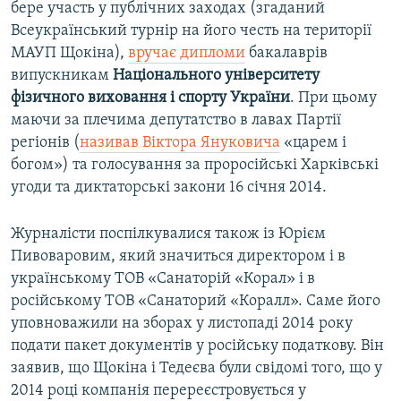
бере участь у публічних заходах (згаданий
Всеукраїнський турнір на його честь на території
МАУП Щокіна),
вручає дипломи
бакалаврів
випускникам
Національного університету
фізичного виховання і спорту України
. При цьому
маючи за плечима депутатство в лавах Партії
регіонів (
називав Віктора Януковича
«царем і
богом») та голосування за проросійські Харківські
угоди та диктаторські закони 16 січня 2014.
Журналісти поспілкувалися також із Юрієм
Пивоваровим, який значиться директором і в
українському ТОВ «Санаторій «Корал» і в
російському ТОВ «Санаторий «Коралл». Саме його
уповноважили на зборах у листопаді 2014 року
подати пакет документів у російську податкову. Він
заявив, що Щокіна і Тедеєва були свідомі того, що у
2014 році компанія перереєстровується у