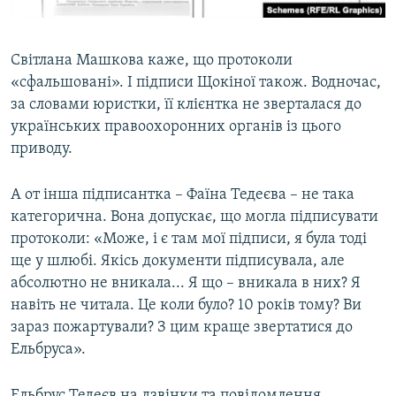
Світлана Машкова каже, що протоколи
«сфальшовані». І підписи Щокіної також. Водночас,
за словами юристки, її клієнтка не зверталася до
українських правоохоронних органів із цього
приводу.
А от інша підписантка – Фаїна Тедеєва – не така
категорична. Вона допускає, що могла підписувати
протоколи: «Може, і є там мої підписи, я була тоді
ще у шлюбі. Якісь документи підписувала, але
абсолютно не вникала... Я що – вникала в них? Я
навіть не читала. Це коли було? 10 років тому? Ви
зараз пожартували? З цим краще звертатися до
Ельбруса».
Ельбрус Тедеєв на дзвінки та повідомлення