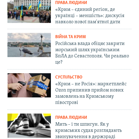
ПРАВА ЛЮДИНИ
«Крим – єдиний регіон, де
українці – меншість»: дискусія
навколо нової пам'ятної дати
ВІЙНА ТА КРИМ
Російська влада обіцяє закрити
морський шлях українським
БпЛА до Севастополя. Чи реально
це?
СУСПІЛЬСТВО
«Крим – не Росія»: маркетплейс
Ozon припинив прийом нових
замовлень на Кримському
півострові
ПРАВА ЛЮДИНИ
Мить – і ти шпигун. Як у
кримських судах розглядають
звинувачення в держзраді