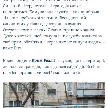
застрягли в деревах. Їх потрібно спилювати.
Сильний вітер, негода – і трагедія може
повторитися. Комунальна служба гілки прибрала
тільки з проїжджої частини. Весь дитячий
майданчик у гілках, центральна вулиця
Островського в гілках. Людям страшно ходити!
Дуже хочеться, щоб комунальні служби взялися за
свої прямі обов'язки, і через них не гинули люди», –
каже Віта.
Кореспондент
Крим.Реалії
з'ясував, що на території,
де сталася трагедія, проводяться слідчі дії. 15 січня
на місці працювали російські силовики.