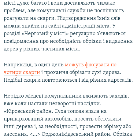
місті дуже багато і вони доставляють чимало
проблем, але комунальні служби не поспішають
реагувати на скарги. Підтвердження їхніх слів
можна знайти на сайті адміністрації міста. У
розділі «Черговий у місті» регулярно з'являються
повідомлення про необхідність обрізки і видалення
дерев у різних частинах міста.
Наприклад, в один день
можуть фіксувати по
чотири скарги
і прохання обрізати сухі дерева.
Подібні скарги повторюються і від різних адресатів.
Нерідко місцеві комунальники вживають заходів,
вже коли настали незворотні наслідки.
«Кіровський район. Суха тополя впала на
припаркований автомобіль, просять обстежити
інші дерева і, за необхідності, провести обрізку або
знесення. <...> Орджонікідзевський район. Обрізка