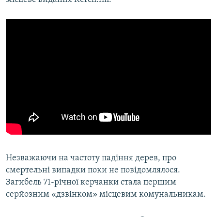
Незважаючи на частоту падіння дерев, про
смертельні випадки поки не повідомлялося.
Загибель 71-річної керчанки стала першим
серйозним «дзвінком» місцевим комунальникам.