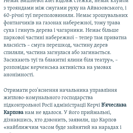
Немає Вишневої алеї вздовж стежки, немає клумби
з трояндами між смугами руху на Айвазовського, і
60-річні туї переполовинили. Немає зрошувальних
фонтанчиків на газонах набережної, тому трава
суха і гинуть дерева і чагарники. Немає більше
паркової частині набережної – тепер там приватна
власність – смуга перешкод, частину дерев
спиляли, частина загнулася або загинається.
Засихають туї та блакитні ялини біля театру», –
розповідає керченська активістка на умовах
анонімності.
Отримати роз'яснення начальника управління
житлово-комунального господарства
підконтрольної Росії адміністрації Керчі
В'ячеслава
Карпова
нам не вдалося. У його приймальні,
дізнавшись, хто дзвонить, заявили, що Карпов
«найближчим часом буде зайнятий на нарадах і