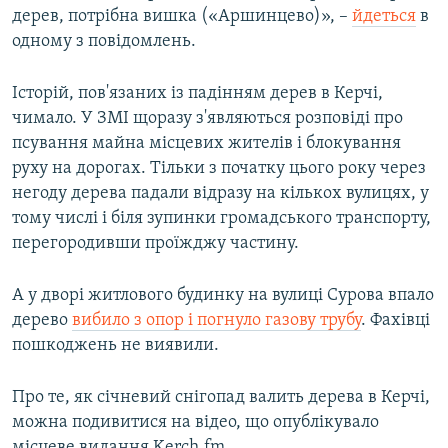
дерев, потрібна вишка («Аршинцево)», –
йдеться
в
одному з повідомлень.
Історій, пов'язаних із падінням дерев в Керчі,
чимало. У ЗМІ щоразу з'являються розповіді про
псування майна місцевих жителів і блокування
руху на дорогах. Тільки з початку цього року через
негоду дерева падали відразу на кількох вулицях, у
тому числі і біля зупинки громадського транспорту,
перегородивши проїжджу частину.
А у дворі житлового будинку на вулиці Сурова впало
дерево
вибило з опор і погнуло газову трубу
. Фахівці
пошкоджень не виявили.
Про те, як січневий снігопад валить дерева в Керчі,
можна подивитися на відео, що опублікувало
місцеве видання Kerch.fm.