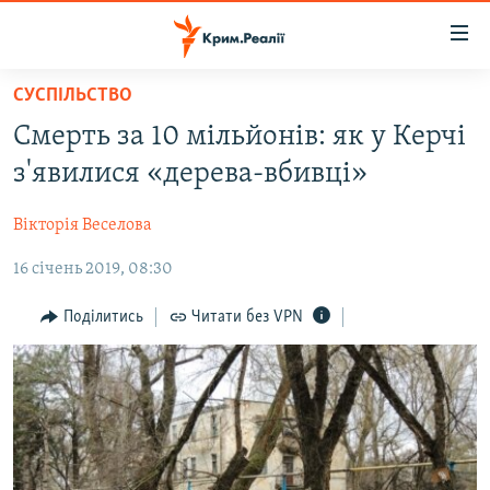
Доступність
посилання
Перейти
СУСПІЛЬСТВО
до
НОВИНИ
Смерть за 10 мільйонів: як у Керчі
основного
ВОДА.КРИМ
матеріалу
з'явилися «дерева-вбивці»
ВІДЕО ТА ФОТО
Перейти
до
Вікторія Веселова
ПОЛІТИКА
основної
16 січень 2019, 08:30
БЛОГИ
навігації
Перейти
ПОГЛЯД
Поділитись
Читати без VPN
до
ІНТЕРВ'Ю
пошуку
ВСЕ ЗА ДЕНЬ
СПЕЦПРОЕКТИ
ЯК ОБІЙТИ БЛОКУВАННЯ
ДЕПОРТАЦІЯ