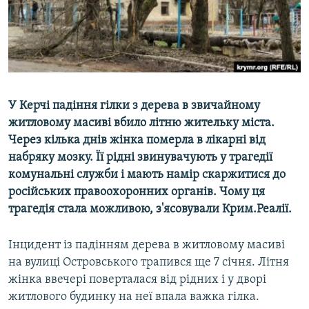
ВІДЕОУРОКИ «ELIFBE»
Русский
СВІДЧЕННЯ ОКУПАЦІЇ
Qırımtatar
УКРАЇНСЬКА ПРОБЛЕМА КРИМУ
ДОЛУЧАЙСЯ!
ІНФОГРАФІКА
У Керчі падіння гілки з дерева в звичайному
житловому масиві вбило літню жительку міста.
Через кілька днів жінка померла в лікарні від
Усі сайти RFE/RL
набряку мозку. Її рідні звинувачують у трагедії
комунальні служби і мають намір скаржитися до
російських правоохоронних органів. Чому ця
трагедія стала можливою, з'ясовували Крим.Реалії.
Інцидент із падінням дерева в житловому масиві
на вулиці Островського трапився ще 7 січня. Літня
жінка ввечері поверталася від рідних і у дворі
житлового будинку на неї впала важка гілка.