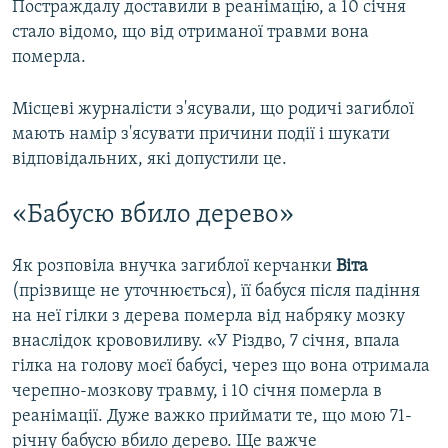
Постраждалу доставили в реанімацію, а 10 січня
стало відомо, що від отриманої травми вона
померла.
Місцеві журналісти з'ясували, що родичі загиблої
мають намір з'ясувати причини події і шукати
відповідальних, які допустили це.
«Бабусю вбило дерево»
Як розповіла внучка загиблої керчанки
Віта
(прізвище не уточнюється), її бабуся після падіння
на неї гілки з дерева померла від набряку мозку
внаслідок крововиливу. «У Різдво, 7 січня, впала
гілка на голову моєї бабусі, через що вона отримала
черепно-мозкову травму, і 10 січня померла в
реанімації. Дуже важко приймати те, що мою 71-
річну бабусю вбило дерево. Ще важче