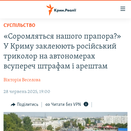
Доступність
посилання
Перейти
СУСПІЛЬСТВО
до
НОВИНИ
«Соромляться нашого прапора?»
основного
ВОДА.КРИМ
матеріалу
У Криму заклеюють російський
ВІДЕО ТА ФОТО
Перейти
триколор на автономерах
до
ПОЛІТИКА
всупереч штрафам і арештам
основної
БЛОГИ
навігації
Вікторія Веселова
Перейти
ПОГЛЯД
до
28 червень 2025, 19:00
ІНТЕРВ'Ю
пошуку
ВСЕ ЗА ДЕНЬ
Поділитись
Читати без VPN
СПЕЦПРОЕКТИ
ЯК ОБІЙТИ БЛОКУВАННЯ
ДЕПОРТАЦІЯ