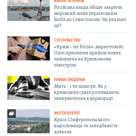
ВІЙНА ТА КРИМ
Російська влада обіцяє закрити
морський шлях українським
БпЛА до Севастополя. Чи реально
це?
СУСПІЛЬСТВО
«Крим – не Росія»: маркетплейс
Ozon припинив прийом нових
замовлень на Кримському
півострові
ПРАВА ЛЮДИНИ
Мить – і ти шпигун. Як у
кримських судах розглядають
звинувачення в держзраді
ФОТОГАЛЕРЕЇ
Краса Сімферопольського
водосховища та занедбаність
довкола