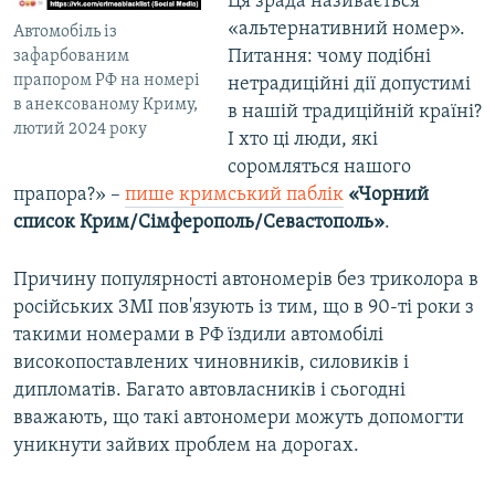
Ця зрада називається
«альтернативний номер».
Автомобіль із
Питання: чому подібні
зафарбованим
прапором РФ на номері
нетрадиційні дії допустимі
в анексованому Криму,
в нашій традиційній країні?
лютий 2024 року
І хто ці люди, які
соромляться нашого
прапора?» –
пише кримський паблік
«Чорний
список Крим/Сімферополь/Севастополь»
.
Причину популярності автономерів без триколора в
російських ЗМІ пов'язують із тим, що в 90-ті роки з
такими номерами в РФ їздили автомобілі
високопоставлених чиновників, силовиків і
дипломатів. Багато автовласників і сьогодні
вважають, що такі автономери можуть допомогти
уникнути зайвих проблем на дорогах.