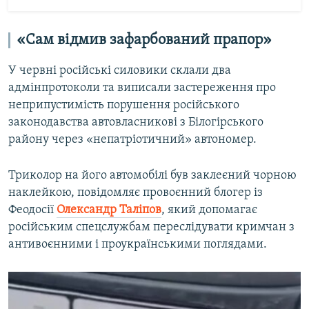
«Сам відмив зафарбований прапор»
У червні російські силовики склали два
адмінпротоколи та виписали застереження про
неприпустимість порушення російського
законодавства автовласникові з Білогірського
району через «непатріотичний» автономер.
Триколор на його автомобілі був заклеєний чорною
наклейкою, повідомляє провоєнний блогер із
Феодосії
Олександр Таліпов
, який допомагає
російським спецслужбам переслідувати кримчан з
антивоєнними і проукраїнськими поглядами.