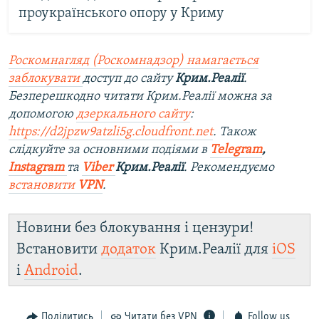
проукраїнського опору у Криму
Роскомнагляд (Роскомнадзор) намагається
заблокувати
доступ до сайту
Крим.Реалії
.
Безперешкодно читати Крим.Реалії можна за
допомогою
дзеркального сайту
:
https://d2jpzw9atzli5g.cloudfront.net
. Також
слідкуйте за основними подіями в
Telegram
,
Instagram
та
Viber
Крим.Реалії
. Рекомендуємо
встановити
VPN
.
Новини без блокування і цензури!
Встановити
додаток
Крим.Реалії для
iOS
і
Android
.
Поділитись
Читати без VPN
Follow us