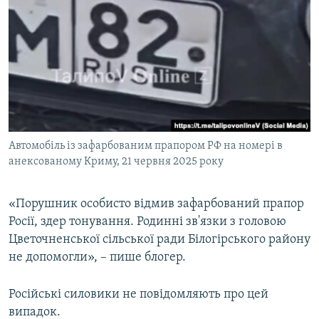
Автомобіль із зафарбованим прапором РФ на номері в
анексованому Криму, 21 червня 2025 року
«Порушник особисто відмив зафарбований прапор
Росії, здер тонування. Родинні зв'язки з головою
Цветочненської сільської ради Білогірського району
не допомогли», – пише блогер.
Російські силовики не повідомляють про цей
випадок.