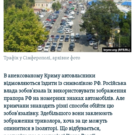
ВІДЕОУРОКИ «ELIFBE»
Русский
СВІДЧЕННЯ ОКУПАЦІЇ
Qırımtatar
УКРАЇНСЬКА ПРОБЛЕМА КРИМУ
ДОЛУЧАЙСЯ!
ІНФОГРАФІКА
Трафік у Сімферополі, архівне фото
Усі сайти RFE/RL
В анексованому Криму автовласники
відмовляються їздити із символікою РФ. Російська
влада зобов'язала їх використовувати зображення
прапора РФ на номерних знаках автомобілів. Але
кримчани знаходять різні способи обійти цю
зобов'язалівку. Здебільшого вони заклеюють
зображення триколора, хоча за це можуть
опинитися в ізоляторі. Що відбувається,