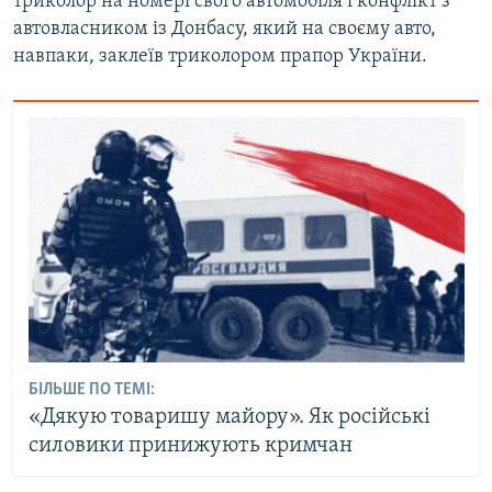
триколор на номері свого автомобіля і конфлікт з
автовласником із Донбасу, який на своєму авто,
навпаки, заклеїв триколором прапор України.
БІЛЬШЕ ПО ТЕМІ:
«Дякую товаришу майору». Як російські
силовики принижують кримчан