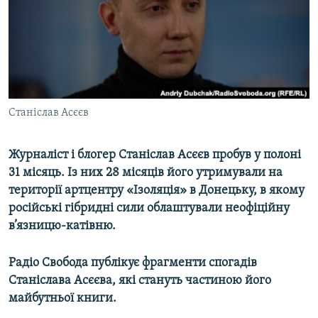
ВІДЕОУРОКИ «ELIFBE»
Русский
СВІДЧЕННЯ ОКУПАЦІЇ
Qırımtatar
УКРАЇНСЬКА ПРОБЛЕМА КРИМУ
ДОЛУЧАЙСЯ!
ІНФОГРАФІКА
Станіслав Асєєв
Журналіст і блогер Станіслав Асєєв пробув у полоні
Усі сайти RFE/RL
31 місяць. Із них 28 місяців його утримували на
території артцентру «Ізоляція» в Донецьку, в якому
російські гібридні сили облаштували неофіційну
в’язницю-катівню.
Радіо Свобода публікує фрагменти спогадів
Станіслава Асєєва, які стануть частиною його
майбутньої книги.