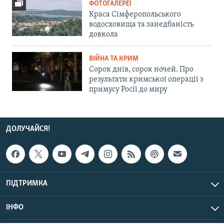
ФОТОГАЛЕРЕЇ
Краса Сімферопольського
водосховища та занедбаність
довкола
ВІЙНА ТА КРИМ
Сорок днів, сорок ночей. Про
результати кримської операції з
примусу Росії до миру
ДОЛУЧАЙСЯ!
ПІДТРИМКА
ІНФО