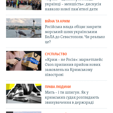
українці – меншість»: дискусія
навколо нової пам'ятної дати
ВІЙНА ТА КРИМ
Російська влада обіцяє закрити
морський шлях українським
БпЛА до Севастополя. Чи реально
це?
СУСПІЛЬСТВО
«Крим – не Росія»: маркетплейс
Ozon припинив прийом нових
замовлень на Кримському
півострові
ПРАВА ЛЮДИНИ
Мить – і ти шпигун. Як у
кримських судах розглядають
звинувачення в держзраді