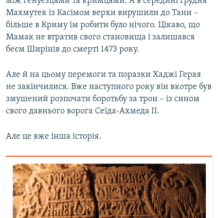
між генуезцями та кримцями. А в середині грудня
Махмутек із Касімом верхи вирушили до Тани –
більше в Криму їм робити було нічого. Цікаво, що
Мамак не втратив свого становища і залишався
беєм Ширінів до смерті 1473 року.
Але й на цьому перемоги та поразки Хаджі Герая
не закінчилися. Вже наступного року він вкотре був
змушений розпочати боротьбу за трон – із сином
свого давнього ворога Сеїда-Ахмеда II.
Але це вже інша історія.