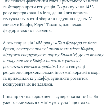
Так склався фактичний союз Кримського ханства
та Феодоро проти генуезців. В ярлику хана 1453
року перераховані міста, де на його користь
стягувалися митні збори та подушна подать. У
списку є Каффа, Керч і Тамань, але немає
феодоритських поселень.
А ось скарга від 1458 року:
«Пан Феодоро та його
брати, всупереч праву і привілеям міста Каффи,
відкрито споруджують порт у Каламіті, де на велику
шкоду для мит Каффи навантажуються і
розвантажуються кораблі»
. І хоча генуезці
регулярно перехоплювали іноземні кораблі в морі
та приводили їх у Каффу, зупинити розвиток
конкурента їм не вдалося.
Інша причина ворожнечі – суперечка за Готію. Як
уже говорилося, як мінімум Луста і ще низка