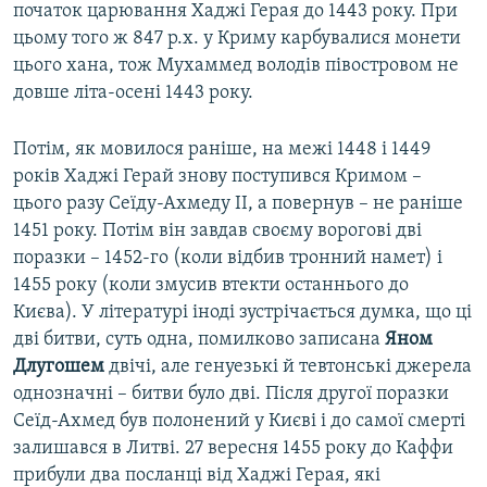
початок царювання Хаджі Герая до 1443 року. При
цьому того ж 847 р.х. у Криму карбувалися монети
цього хана, тож Мухаммед володів півостровом не
довше літа-осені 1443 року.
Потім, як мовилося раніше, на межі 1448 і 1449
років Хаджі Герай знову поступився Кримом –
цього разу Сеїду-Ахмеду II, а повернув – не раніше
1451 року. Потім він завдав своєму ворогові дві
поразки – 1452-го (коли відбив тронний намет) і
1455 року (коли змусив втекти останнього до
Києва). У літературі іноді зустрічається думка, що ці
дві битви, суть одна, помилково записана
Яном
Длугошем
двічі, але генуезькі й тевтонські джерела
однозначні – битви було дві. Після другої поразки
Сеїд-Ахмед був полонений у Києві і до самої смерті
залишався в Литві. 27 вересня 1455 року до Каффи
прибули два посланці від Хаджі Герая, які