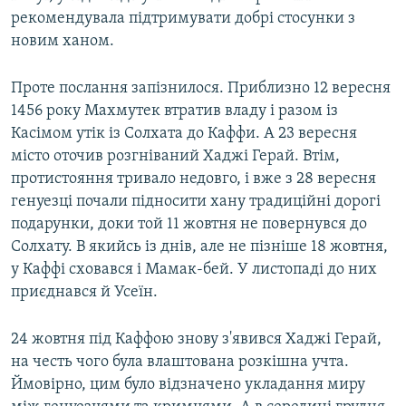
рекомендувала підтримувати добрі стосунки з
новим ханом.
Проте послання запізнилося. Приблизно 12 вересня
1456 року Махмутек втратив владу і разом із
Касімом утік із Солхата до Каффи. А 23 вересня
місто оточив розгніваний Хаджі Герай. Втім,
протистояння тривало недовго, і вже з 28 вересня
генуезці почали підносити хану традиційні дорогі
подарунки, доки той 11 жовтня не повернувся до
Солхату. В якийсь із днів, але не пізніше 18 жовтня,
у Каффі сховався і Мамак-бей. У листопаді до них
приєднався й Усеїн.
24 жовтня під Каффою знову з'явився Хаджі Герай,
на честь чого була влаштована розкішна учта.
Ймовірно, цим було відзначено укладання миру