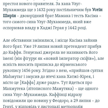
престол нового правителя. За хана Улуг-
Мухаммеда ще з 1432 року постільничим був
Усеїн
Ширін
– двоюрідний брат Мамака і тесть Касіма –
того самого сина Улуг-Мухаммеда, який вже
оспорював владу в Хаджі Герая у 1442 році.
Але обставини змінилися, і місце Касіма зайняв
його брат. Уже 19 липня новий претендент прибув
до Каффи. Генуезькі джерела не називають його
імені (він фігурує як «новий імператор скіфів»), але
ясність вносить приписка до вірменського
рукопису 1456 року. Згідно з нею, «прийшов султан
Маhмутаг і змусив до втечі хана Хатжі-Кірея, і
місто це [Каффа] дуже раде». Тут йдеться про
Махмутека (літописного Мамутяка) – ще одного
сина Улуг-Мухаммеда. Каффінці відразу
повідомили цю новину у Феодоро, а 29 липня – до
Генуї, у відповідь у листопаді метрополія