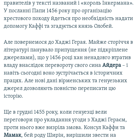
правителів у тексті названий і «король Інкермана».
У посланні Папи 1456 року про організацію
хрестового походу йдеться про необхідність надати
допомогу Каффі та згадується князь Олобей.
Але повернемося до Хаджі Герая. Майже сторіччя в
літературі панувало припущення (не підкріплене
джерелами), що у 1456 році хан ненадовго втратив
владу внаслідок перевороту свого сина
Айдера
– і
навіть сьогодні воно зустрічається в історичних
працях. Але нові дані вірменських та генуезьких
джерел дозволяють повністю переписати цю
історію.
Ще в грудні 1455 року, коли генуезці вели
переговори про укладання угоди з Хаджі Гераєм,
проти нього вже визріла змова. Консул Каффи та
Мамак
, бей роду Ширін, вирішили звести на