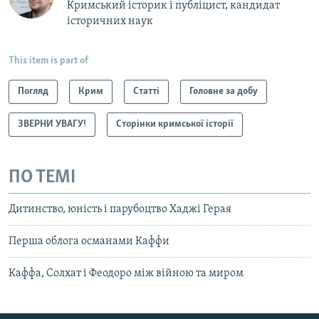
Кримський історик і публіцист, кандидат
історичних наук
This item is part of
Погляд
Крим
Статті
Головне за добу
ЗВЕРНИ УВАГУ!
Сторінки кримської історії
ПО ТЕМІ
Дитинство, юність і парубоцтво Хаджі Герая
Перша облога османами Каффи
Каффа, Солхат і Феодоро між війною та миром