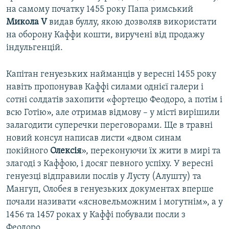
на самому початку 1455 року Папа римський
Микола V
видав буллу, якою дозволяв використати
на оборону Каффи кошти, виручені від продажу
індульгенцій.
Капітан генуезьких найманців у вересні 1455 року
навіть пропонував Каффі силами однієї галери і
сотні солдатів захопити «фортецю Феодоро, а потім і
всю Готію», але отримав відмову – у місті вирішили
залагодити суперечки переговорами. Ще в травні
новий консул написав листи «двом синам
покійного
Олексія
», переконуючи їх жити в мирі та
злагоді з Каффою, і досяг певного успіху. У вересні
генуезці відправили послів у Лусту (Алушту) та
Мангуп, Олобея в генуезьких документах вперше
почали називати «ясновельможним і могутнім», а у
1456 та 1457 роках у Каффі побували посли з
Феодоро.