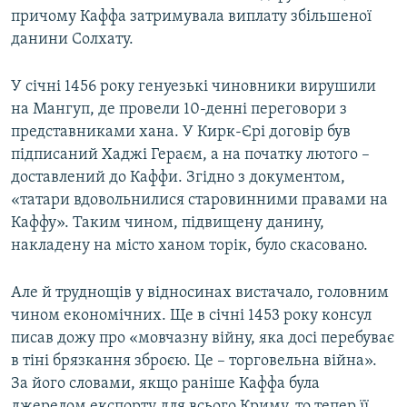
причому Каффа затримувала виплату збільшеної
данини Солхату.
У січні 1456 року генуезькі чиновники вирушили
на Мангуп, де провели 10-денні переговори з
представниками хана. У Кирк-Єрі договір був
підписаний Хаджі Гераєм, а на початку лютого –
доставлений до Каффи. Згідно з документом,
«татари вдовольнилися старовинними правами на
Каффу». Таким чином, підвищену данину,
накладену на місто ханом торік, було скасовано.
Але й труднощів у відносинах вистачало, головним
чином економічних. Ще в січні 1453 року консул
писав дожу про «мовчазну війну, яка досі перебуває
в тіні брязкання зброєю. Це – торговельна війна».
За його словами, якщо раніше Каффа була
джерелом експорту для всього Криму, то тепер її