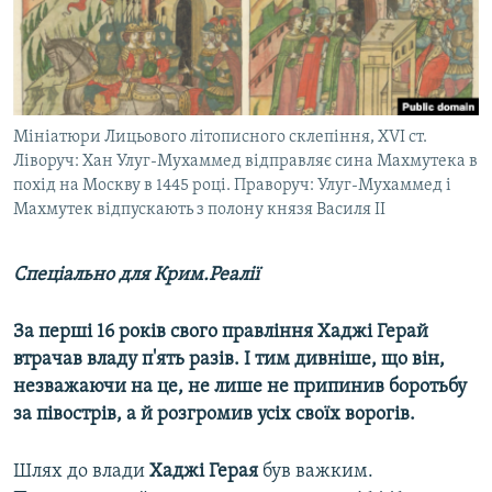
ВІДЕОУРОКИ «ELIFBE»
Русский
СВІДЧЕННЯ ОКУПАЦІЇ
Qırımtatar
УКРАЇНСЬКА ПРОБЛЕМА КРИМУ
ДОЛУЧАЙСЯ!
Мініатюри Лицьового літописного склепіння, XVI ст.
ІНФОГРАФІКА
Ліворуч: Хан Улуг-Мухаммед відправляє сина Махмутека в
похід на Москву в 1445 році. Праворуч: Улуг-Мухаммед і
Махмутек відпускають з полону князя Василя II
Усі сайти RFE/RL
Спеціально для Крим.Реалії
За перші 16 років свого правління Хаджі Герай
втрачав владу п'ять разів. І тим дивніше, що він,
незважаючи на це, не лише не припинив боротьбу
за півострів, а й розгромив усіх своїх ворогів.
Шлях до влади
Хаджі Герая
був важким.