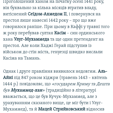
Проголошений ханом на початку осені 1441 року,
він буквально за кілька місяців втратив владу,
витіснений
Сеїдом-Ахмедом II
, і повернувся на
престол лише навесні 1442 року – про що вже
говорилося раніше. При цьому в Каффі у травні того
ж року перебував султан
Касім
– син ординського
хана
Улуг-Мухаммеда
та ще один претендент на
престол. Але коли Хаджі Герай підступив із
військом до стін міста, генуезці швидко вислали
Касіма на Тамань.
Однак і друге правління виявилося недовгим.
Аль-
Айні
під 847 роком хіджри (травень 1443 – квітень
1444 р.) повідомляє, що
«государем Криму та Дешта
був
Мухаммед-хан
»
(традиційно в літературі
вважається, що це був Кучук-Мухаммед, але з
урахуванням сказаного вище, це міг бути і Улуг-
Мухаммед), та й
Мацей Стрийковський
відносив