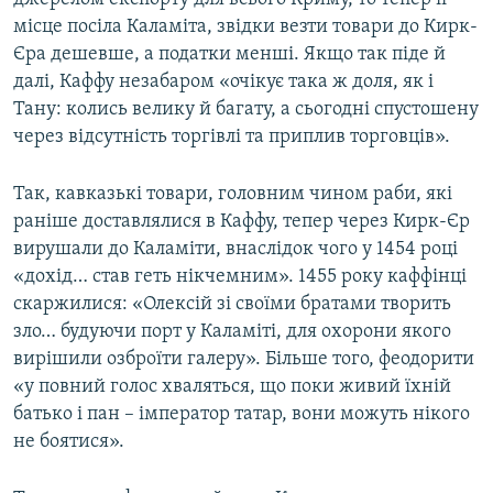
місце посіла Каламіта, звідки везти товари до Кирк-
Єра дешевше, а податки менші. Якщо так піде й
далі, Каффу незабаром «очікує така ж доля, як і
Тану: колись велику й багату, а сьогодні спустошену
через відсутність торгівлі та приплив торговців».
Так, кавказькі товари, головним чином раби, які
раніше доставлялися в Каффу, тепер через Кирк-Єр
вирушали до Каламіти, внаслідок чого у 1454 році
«дохід… став геть нікчемним». 1455 року каффінці
скаржилися: «Олексій зі своїми братами творить
зло… будуючи порт у Каламіті, для охорони якого
вирішили озброїти галеру». Більше того, феодорити
«у повний голос хваляться, що поки живий їхній
батько і пан – імператор татар, вони можуть нікого
не боятися».