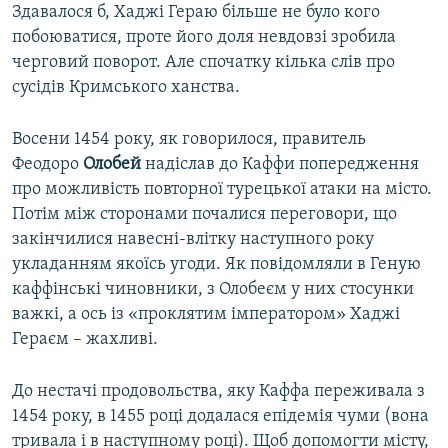
Здавалося б, Хаджі Гераю більше не було кого
побоюватися, проте його доля невдовзі зробила
черговий поворот. Але спочатку кілька слів про
сусідів Кримського ханства.
Восени 1454 року, як говорилося, правитель
Феодоро
Олобей
надіслав до Каффи попередження
про можливість повторної турецької атаки на місто.
Потім між сторонами почалися переговори, що
закінчилися навесні-влітку наступного року
укладанням якоїсь угоди. Як повідомляли в Геную
каффінські чиновники, з Олобеєм у них стосунки
важкі, а ось із «проклятим імператором» Хаджі
Гераєм – жахливі.
До нестачі продовольства, яку Каффа переживала з
1454 року, в 1455 році додалася епідемія чуми (вона
тривала і в наступному році). Щоб допомогти місту,