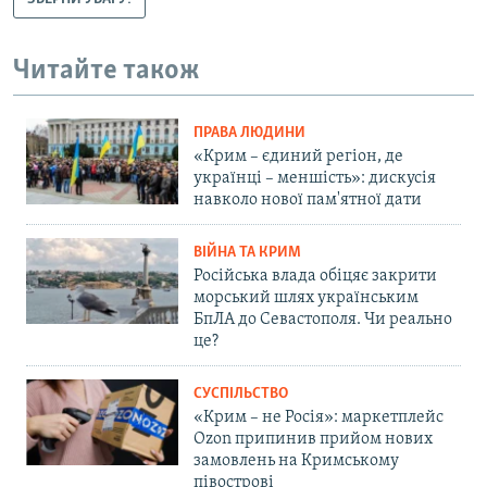
Читайте також
ПРАВА ЛЮДИНИ
«Крим – єдиний регіон, де
українці – меншість»: дискусія
навколо нової пам'ятної дати
ВІЙНА ТА КРИМ
Російська влада обіцяє закрити
морський шлях українським
БпЛА до Севастополя. Чи реально
це?
СУСПІЛЬСТВО
«Крим – не Росія»: маркетплейс
Ozon припинив прийом нових
замовлень на Кримському
півострові