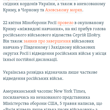
східних кордонів України, а також в анексованому
Криму, в Чорному та
Азовському морях
.
22 квітня Міноборони Росії
провело
в окупованому
Криму «міжвидові навчання», на які прибув голова
російського військового відомства Сергій Шойгу.
Він також
заявив про завершення
військових
навчань у Південному і Західному військових
округах Росії і відведення російських військ у місця
їхньої постійної дислокації.
Українська розвідка відзначила лише часткове
відведення російських військ.
Американський часопис New York Times,
посилаючись на неназваного представника
Міністерства оборони США, 5 травня написав, що
«Росія відвела лише кілька тисяч військових» з