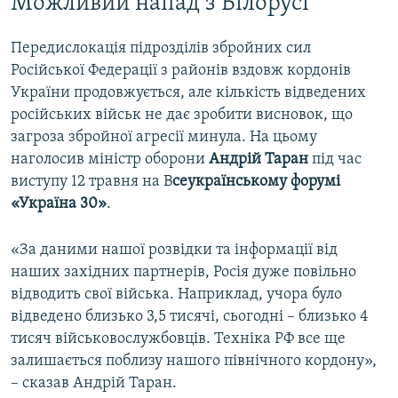
Можливий напад з Білорусі
Передислокація підрозділів збройних сил
Російської Федерації з районів вздовж кордонів
України продовжується, але кількість відведених
російських військ не дає зробити висновок, що
загроза збройної агресії минула. На цьому
наголосив міністр оборони
Андрій Таран
під час
виступу 12 травня на В
сеукраїнському форумі
«Україна 30»
.
«За даними нашої розвідки та інформації від
наших західних партнерів, Росія дуже повільно
відводить свої війська. Наприклад, учора було
відведено близько 3,5 тисячі, сьогодні – близько 4
тисяч військовослужбовців. Техніка РФ все ще
залишається поблизу нашого північного кордону»,
– сказав Андрій Таран.