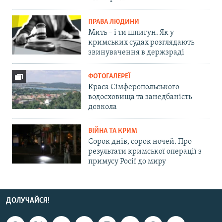
ПРАВА ЛЮДИНИ
Мить – і ти шпигун. Як у
кримських судах розглядають
звинувачення в держзраді
ФОТОГАЛЕРЕЇ
Краса Сімферопольського
водосховища та занедбаність
довкола
ВІЙНА ТА КРИМ
Сорок днів, сорок ночей. Про
результати кримської операції з
примусу Росії до миру
ДОЛУЧАЙСЯ!