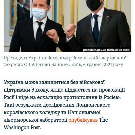
ВІДЕОУРОКИ «ELIFBE»
Русский
СВІДЧЕННЯ ОКУПАЦІЇ
Qırımtatar
УКРАЇНСЬКА ПРОБЛЕМА КРИМУ
ДОЛУЧАЙСЯ!
ІНФОГРАФІКА
Президент України Володимир Зеленський і державний
секретар США Ентоні Блінкен. Київ, 6 травня 2021 року
Усі сайти RFE/RL
Україна може залишитися без військової
підтримки Заходу, якщо піддасться на провокації
Росії і піде на ескалацію протистояння із Росією.
Такі результати дослідження Лондонського
королівського коледжу та Національної
ліверморської лабораторії
опублікував
The
Washingon Post.