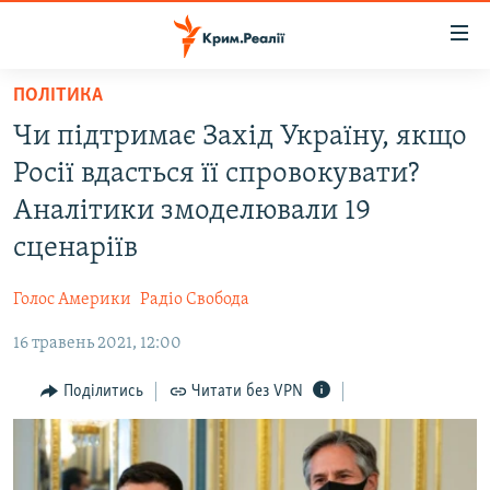
Доступність
посилання
Перейти
ПОЛІТИКА
до
НОВИНИ
Чи підтримає Захід Україну, якщо
основного
ВОДА.КРИМ
матеріалу
Росії вдасться її спровокувати?
ВІДЕО ТА ФОТО
Перейти
Аналітики змоделювали 19
до
ПОЛІТИКА
сценаріїв
основної
БЛОГИ
навігації
Голос Америки
Радіо Свобода
Перейти
ПОГЛЯД
до
16 травень 2021, 12:00
ІНТЕРВ'Ю
пошуку
ВСЕ ЗА ДЕНЬ
Поділитись
Читати без VPN
СПЕЦПРОЕКТИ
ЯК ОБІЙТИ БЛОКУВАННЯ
ДЕПОРТАЦІЯ