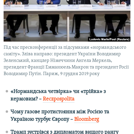
ВІДЕОУРОКИ «ELIFBE»
Русский
СВІДЧЕННЯ ОКУПАЦІЇ
Qırımtatar
УКРАЇНСЬКА ПРОБЛЕМА КРИМУ
ДОЛУЧАЙСЯ!
ІНФОГРАФІКА
Під час пресконференції за підсумками «нормандського
саміту». Зліва направо: президент України Володимир
Зеленський, канцлер Німеччини Ангела Меркель,
Усі сайти RFE/RL
президент Франції Емманюель Макрон та президент Росії
Володимир Путін. Париж, 9 грудня 2019 року
«Нормандська четвірка» чи «трійка» з
кермовим? –
Reczpospolita
Чому газове протистояння між Росією та
Україною турбує Європу –
Bloomberg
Трамп зустрівся з дипломатом вищого рангу