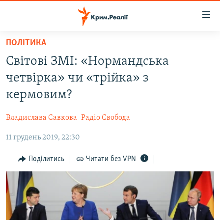
Доступність
посилання
Перейти
ПОЛІТИКА
до
НОВИНИ
Світові ЗМІ: «Нормандська
основного
ВОДА.КРИМ
матеріалу
четвірка» чи «трійка» з
ВІДЕО ТА ФОТО
Перейти
кермовим?
до
ПОЛІТИКА
основної
Владислава Савкова
Радіо Свобода
БЛОГИ
навігації
Перейти
11 грудень 2019, 22:30
ПОГЛЯД
до
ІНТЕРВ'Ю
Поділитись
Читати без VPN
пошуку
ВСЕ ЗА ДЕНЬ
СПЕЦПРОЕКТИ
ЯК ОБІЙТИ БЛОКУВАННЯ
ДЕПОРТАЦІЯ