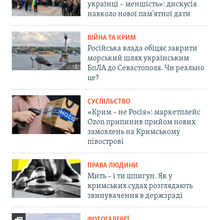
українці – меншість»: дискусія
навколо нової пам'ятної дати
ВІЙНА ТА КРИМ
Російська влада обіцяє закрити
морський шлях українським
БпЛА до Севастополя. Чи реально
це?
СУСПІЛЬСТВО
«Крим – не Росія»: маркетплейс
Ozon припинив прийом нових
замовлень на Кримському
півострові
ПРАВА ЛЮДИНИ
Мить – і ти шпигун. Як у
кримських судах розглядають
звинувачення в держзраді
ФОТОГАЛЕРЕЇ