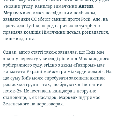
зможе змусити Зеленського піти на невигідну для
України угоду. Канцлер Німеччини
Анґела
Меркель
виявилася послідовним політиком,
завдяки якій ЄС зберіг санкції проти Росії. Але, на
щастя для Путіна, перед паризькою зустріччю
правляча коаліція Німеччини почала розпадатися,
пише видання.
Однак, автор статті також зазначає, що Київ має
значну перевагу у вигляді рішення Міжнародного
арбітражного суду, згідно з яким «Газпром» має
виплатити Україні майже три мільярди доларів. На
цю суму Київ може спробувати захопити активи
російської групи – тих, що будують «Північний
поток-2». Це поставить канцлера в незручне
становище, і, як наслідок, Маркель підтримає
Зеленського на переговорах.