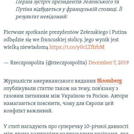
Перша зустріч президентів Зеленського та
Путіна відбудеться у французькій столиці. Її
результат невідомий:
Pierwsze spotkanie prezydentów Zełenskiego i Putina
odbędzie się we francuskiej stolicy. Jego wynik jest
wielką niewiadomą
https://t.co/y0cLTftrbM
— Rzeczpospolita (@rzeczpospolita)
December 7, 2019
Журналісти американського видання
Bloomberg
опублікували статтю також на тему, пов’язану з
газовим питанням між Україною та Росією. Автори
намагаються пояснити, чому для Європи цей
конфлікт важливий.
У статі нагадують про суперечку 10-річної давності