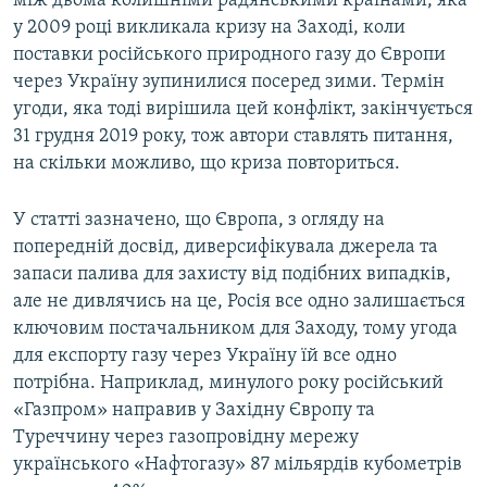
між двома колишніми радянськими країнами, яка
у 2009 році викликала кризу на Заході, коли
поставки російського природного газу до Європи
через Україну зупинилися посеред зими. Термін
угоди, яка тоді вирішила цей конфлікт, закінчується
31 грудня 2019 року, тож автори ставлять питання,
на скільки можливо, що криза повториться.
У статті зазначено, що Європа, з огляду на
попередній досвід, диверсифікувала джерела та
запаси палива для захисту від подібних випадків,
але не дивлячись на це, Росія все одно залишається
ключовим постачальником для Заходу, тому угода
для експорту газу через Україну їй все одно
потрібна. Наприклад, минулого року російський
«Газпром» направив у Західну Європу та
Туреччину через газопровідну мережу
українського «Нафтогазу» 87 мільярдів кубометрів