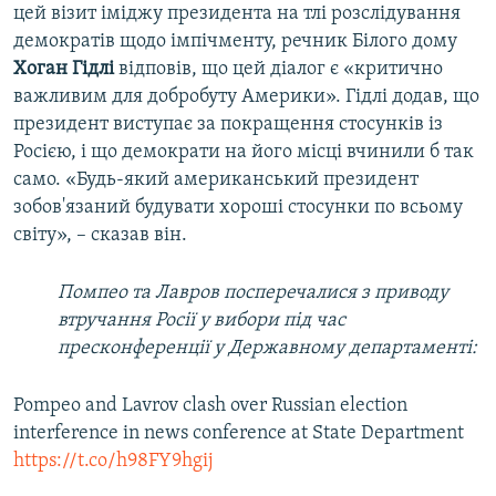
цей візит іміджу президента на тлі розслідування
демократів щодо імпічменту, речник Білого дому
Хоган Гідлі
відповів, що цей діалог є «критично
важливим для добробуту Америки». Гідлі додав, що
президент виступає за покращення стосунків із
Росією, і що демократи на його місці вчинили б так
само. «Будь-який американський президент
зобов'язаний будувати хороші стосунки по всьому
світу», – сказав він.
Помпео та Лавров посперечалися з приводу
втручання Росії у вибори під час
пресконференції у Державному департаменті:
Pompeo and Lavrov clash over Russian election
interference in news conference at State Department
https://t.co/h98FY9hgij