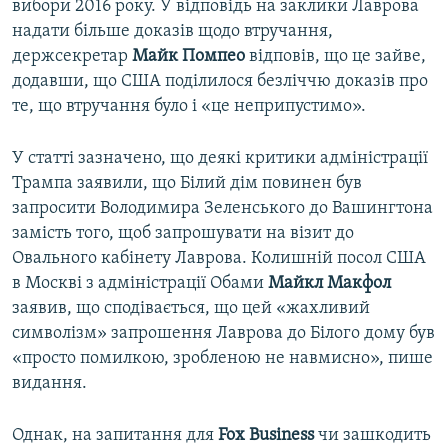
вибори 2016 року. У відповідь на заклики Лаврова
надати більше доказів щодо втручання,
держсекретар
Майк Помпео
відповів, що це зайве,
додавши, що США поділилося безліччю доказів про
те, що втручання було і «це неприпустимо».
У статті зазначено, що деякі критики адміністрації
Трампа заявили, що Білий дім повинен був
запросити Володимира Зеленського до Вашингтона
замість того, щоб запрошувати на візит до
Овального кабінету Лаврова. Колишній посол США
в Москві з адміністрації Обами
Майкл Макфол
заявив, що сподівається, що цей «жахливий
символізм» запрошення Лаврова до Білого дому був
«просто помилкою, зробленою не навмисно», пише
видання.
Однак, на запитання для
Fox Business
чи зашкодить