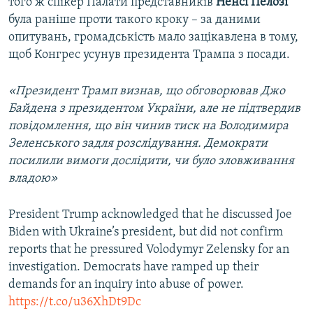
того ж спікер Палати представників
Ненсі
Пелозі
була раніше проти такого кроку – за даними
опитувань, громадськість мало зацікавлена в тому,
щоб Конгрес усунув президента Трампа з посади.
«Президент Трамп визнав, що обговорював Джо
Байдена з президентом України, але не підтвердив
повідомлення, що він чинив тиск на Володимира
Зеленського задля розслідування. Демократи
посилили вимоги дослідити, чи було зловживання
владою»
President Trump acknowledged that he discussed Joe
Biden with Ukraine’s president, but did not confirm
reports that he pressured Volodymyr Zelensky for an
investigation. Democrats have ramped up their
demands for an inquiry into abuse of power.
https://t.co/u36XhDt9Dc