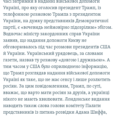
часі затримки в наданні військової допомоги
Україні, про яку оголосив президент Трамп, із
телефонною розмовою Трампа з президентом
України, на думку представників Демократичної
партії, є «вочевидь неймовірно підозрілим» збігом.
Водночас міністр закордонних справ України
заявив, що надання допомоги Києву не
обговорювалось під час розмови президентів США
й України. Український урядовець, за словами
газети, назвав ту розмову «довгою і дружньою». А
тим часом у США було оприлюднено інформацію,
що Трамп розглядав надання військової допомоги
Україні як таке, що не має сенсу і лише розлютить
росіян. За цим повідомленням, Трамп, по суті,
вважає, що варто мати росіян за друзів, а українці
нікого не мають хвилювати. Лондонське видання
наводить також слова голови комітету Палати
представників із питань розвідки Адама Шиффа,