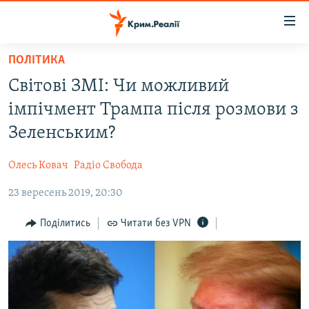
Доступність
посилання
Перейти
ПОЛІТИКА
до
НОВИНИ
Світові ЗМІ: Чи можливий
основного
ВОДА.КРИМ
матеріалу
імпічмент Трампа після розмови з
ВІДЕО ТА ФОТО
Перейти
Зеленським?
до
ПОЛІТИКА
основної
Олесь Ковач
Радіо Свобода
БЛОГИ
навігації
Перейти
23 вересень 2019, 20:30
ПОГЛЯД
до
ІНТЕРВ'Ю
Поділитись
Читати без VPN
пошуку
ВСЕ ЗА ДЕНЬ
СПЕЦПРОЕКТИ
ЯК ОБІЙТИ БЛОКУВАННЯ
ДЕПОРТАЦІЯ