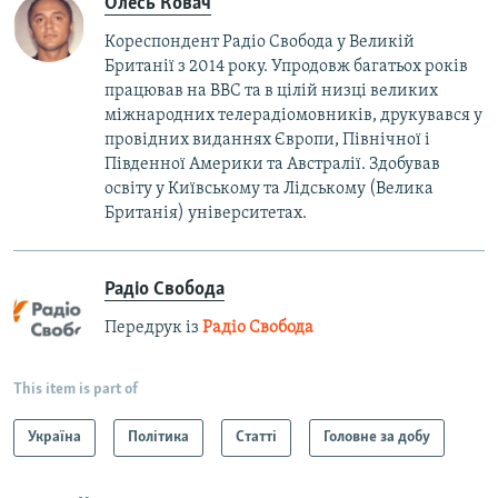
Олесь Ковач
Кореспондент Радіо Свобода у Великій
Британії з 2014 року. Упродовж багатьох років
працював на BBC та в цілій низці великих
міжнародних телерадіомовників, друкувався у
провідних виданнях Європи, Північної і
Південної Америки та Австралії. Здобував
освіту у Київському та Лідському (Велика
Британія) університетах.
Радіо Свобода
Передрук із
Радіо Свобода
This item is part of
Україна
Політика
Статті
Головне за добу