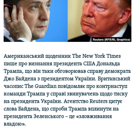
ВІДЕОУРОКИ «ELIFBE»
Русский
СВІДЧЕННЯ ОКУПАЦІЇ
Qırımtatar
УКРАЇНСЬКА ПРОБЛЕМА КРИМУ
ДОЛУЧАЙСЯ!
ІНФОГРАФІКА
Американський щоденник The New York Times
пише про визнання президента США Дональда
Усі сайти RFE/RL
Трампа, що він таки обговорював справу демократа
Джо Байдена з президентом України. Британський
часопис The Guаrdian повідомляє про контрнаступ
команди Трампа у справі звинувачень щодо тиску
на президента України. Агентство Reuters цитує
слова Байдена, що спроби Трампа вплинути на
президента Зеленського – це «зловживання
владою».