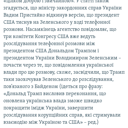
«цілком доброю і звичайною». У статті також
згадується, що міністр закордонних справ України
Вадим Пристайко відкинув версію, що президент
США тиснув на Зеленського у ході телефонної
розмови. Насамкінець агентство повідомляє, що
три комітети Конгресу США вже ведуть
розслідування телефонної розмови між
президентом США Дональдом Трампом і
президентом України Володимиром Зеленським –
почасти через те, що повідомлення української
влади про цю розмову, схоже, засвідчили, що Трамп
таки заохочував Зеленського до розслідування,
пов’язаного з Байденом (ідеться про фразу:
«Дональд Трамп висловив переконання, що
оновлена українська влада зможе швидко
покращити імідж України, завершити
розслідування корупційних справ, які стримували
взаємодію між Україною та США» – ред.)