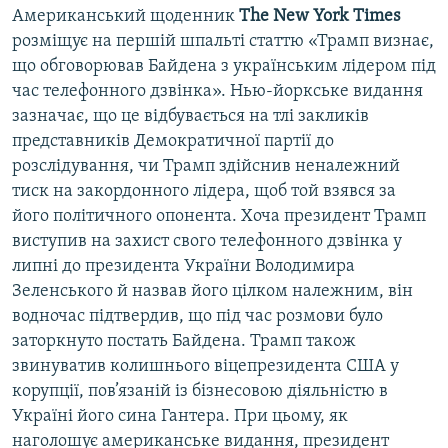
Американський щоденник
The New York Times
розміщує на першій шпальті статтю «Трамп визнає,
що обговорював Байдена з українським лідером під
час телефонного дзвінка». Нью-йоркське видання
зазначає, що це відбувається на тлі закликів
представників Демократичної партії до
розслідування, чи Трамп здійснив неналежний
тиск на закордонного лідера, щоб той взявся за
його політичного опонента. Хоча президент Трамп
виступив на захист свого телефонного дзвінка у
липні до президента України Володимира
Зеленського й назвав його цілком належним, він
водночас підтвердив, що під час розмови було
заторкнуто постать Байдена. Трамп також
звинуватив колишнього віцепрезидента США у
корупції, пов’язаній із бізнесовою діяльністю в
Україні його сина Гантера. При цьому, як
наголошує американське видання, президент