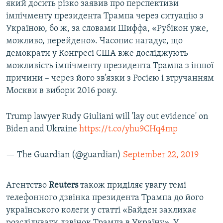
який досить різко заявив про перспективи
імпічменту президента Трампа через ситуацію з
Україною, бо ж, за словами Шиффа, «Рубікон уже,
можливо, перейдено». Часопис нагадує, що
демократи у Конгресі США вже досліджують
можливість імпічменту президента Трампа з іншої
причини – через його зв’язки з Росією і втручанням
Москви в вибори 2016 року.
Trump lawyer Rudy Giuliani will 'lay out evidence' on
Biden and Ukraine
https://t.co/yhu9CHq4mp
— The Guardian (@guardian)
September 22, 2019
Агентство
Reuters
також приділяє увагу темі
телефонного дзвінка президента Трампа до його
українського колеги у статті «Байден закликає
розслідувати дзвінок Трампа в Україну». У