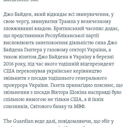
Джо Байден, який відкидає всі звинувачення, у
свою чергу, звинуватив Трампа у величезному
зловживанні владою. Британський часопис додає,
що представники Республіканської партії
висловлюють занепокоєння діяльністю сина Джо
Байдена Гантера у газовому секторі України, а
також візитом Джо Байдена в Україну в березні
2016 року, під час якого тодішній віцепрезидент
США переконував українське керівництво
звільнити з посади тодішнього генерального
прокурора України. Газета принагідно пояснює, що
звільнення з посади Віктора Шокіна насправді було
спільною вимогою не тільки США, а й їхніх
союзників, Світового банку та МВФ.
The Guаrdian веде далі, повідомляючи, що збіг у