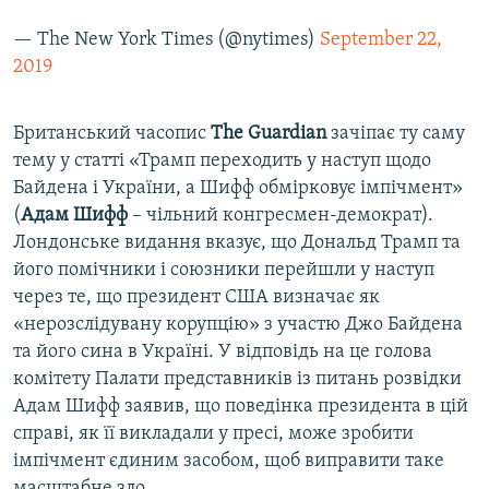
— The New York Times (@nytimes)
September 22,
2019
Британський часопис
The Guаrdian
зачіпає ту саму
тему у статті «Трамп переходить у наступ щодо
Байдена і України, а Шифф обмірковує імпічмент»
(
Адам Шифф
– чільний конгресмен-демократ).
Лондонське видання вказує, що Дональд Трамп та
його помічники і союзники перейшли у наступ
через те, що президент США визначає як
«нерозслідувану корупцію» з участю Джо Байдена
та його сина в Україні. У відповідь на це голова
комітету Палати представників із питань розвідки
Адам Шифф заявив, що поведінка президента в цій
справі, як її викладали у пресі, може зробити
імпічмент єдиним засобом, щоб виправити таке
масштабне зло.