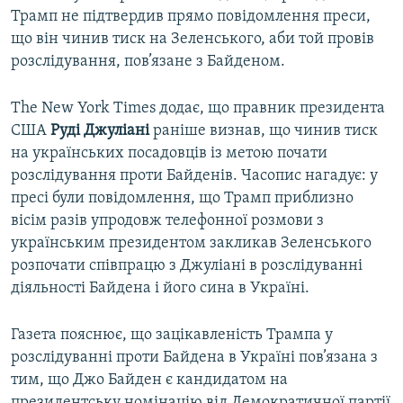
Трамп не підтвердив прямо повідомлення преси,
що він чинив тиск на Зеленського, аби той провів
розслідування, пов’язане з Байденом.
The New York Times додає, що правник президента
США
Руді
Джуліані
раніше визнав, що чинив тиск
на українських посадовців із метою почати
розслідування проти Байденів. Часопис нагадує: у
пресі були повідомлення, що Трамп приблизно
вісім разів упродовж телефонної розмови з
українським президентом закликав Зеленського
розпочати співпрацю з Джуліані в розслідуванні
діяльності Байдена і його сина в Україні.
Газета пояснює, що зацікавленість Трампа у
розслідуванні проти Байдена в Україні пов’язана з
тим, що Джо Байден є кандидатом на
президентську номінацію від Демократичної партії