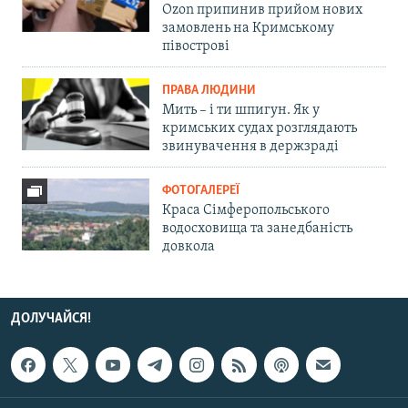
Ozon припинив прийом нових
замовлень на Кримському
півострові
ПРАВА ЛЮДИНИ
Мить – і ти шпигун. Як у
кримських судах розглядають
звинувачення в держзраді
ФОТОГАЛЕРЕЇ
Краса Сімферопольського
водосховища та занедбаність
довкола
ДОЛУЧАЙСЯ!