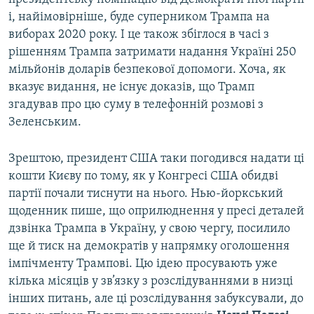
і, найімовірніше, буде суперником Трампа на
виборах 2020 року. І це також збіглося в часі з
рішенням Трампа затримати надання Україні 250
мільйонів доларів безпекової допомоги. Хоча, як
вказує видання, не існує доказів, що Трамп
згадував про цю суму в телефонній розмові з
Зеленським.
Зрештою, президент США таки погодився надати ці
кошти Києву по тому, як у Конгресі США обидві
партії почали тиснути на нього. Нью-йоркський
щоденник пише, що оприлюднення у пресі деталей
дзвінка Трампа в Україну, у свою чергу, посилило
ще й тиск на демократів у напрямку оголошення
імпічменту Трампові. Цю ідею просувають уже
кілька місяців у зв’язку з розслідуваннями в низці
інших питань, але ці розслідування забуксували, до