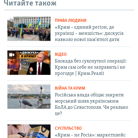
Читайте також
ПРАВА ЛЮДИНИ
«Крим – єдиний регіон, де
українці – меншість»: дискусія
навколо нової пам'ятної дати
ВІДЕО
Блокада без сухопутної операції:
Крим сам себе не заправить і не
прогодує | Крим.Реалії
ВІЙНА ТА КРИМ
Російська влада обіцяє закрити
морський шлях українським
БпЛА до Севастополя. Чи реально
це?
СУСПІЛЬСТВО
«Крим – не Росія»: маркетплейс