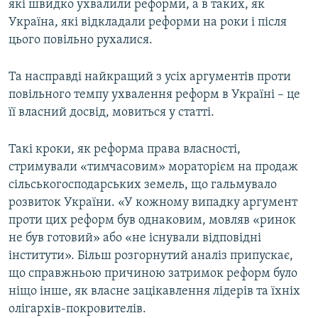
які швидко ухвалили реформи, а в таких, як
Україна, які відкладали реформи на роки і після
цього повільно рухалися.
Та насправді найкращий з усіх аргументів проти
повільного темпу ухвалення реформ в Україні – це
її власний досвід, мовиться у статті.
Такі кроки, як реформа права власності,
стримували «тимчасовим» мораторієм на продаж
сільськогосподарських земель, що гальмувало
розвиток України. «У кожному випадку аргумент
проти цих реформ був однаковим, мовляв «ринок
не був готовий» або «не існували відповідні
інститути». Більш розгорнутий аналіз припускає,
що справжньою причиною затримок реформ було
ніщо інше, як власне зацікавлення лідерів та їхніх
олігархів-покровителів.