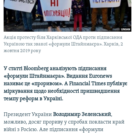
ВІДЕОУРОКИ «ELIFBE»
Русский
СВІДЧЕННЯ ОКУПАЦІЇ
Qırımtatar
УКРАЇНСЬКА ПРОБЛЕМА КРИМУ
ДОЛУЧАЙСЯ!
Акція протесту біля Харківської ОДА проти підписання
ІНФОГРАФІКА
Україною так званої «формули Штайнмаєра». Харків, 2
жовтня 2019 року
Усі сайти RFE/RL
У
статті
Bloomberg
аналізують
підписання
«формули
Штайнмаєра»
.
Видання
Euronews
називає
це
«проривом»
.
А
Financial
Times
публікує
міркування
щодо
необхідності
пришвидшення
темпу
реформ
в
Україні
.
Президент України
Володимир
Зеленський
,
можливо, досяг прориву у спробах покласти край
війні з Росією. Але підписання «формули