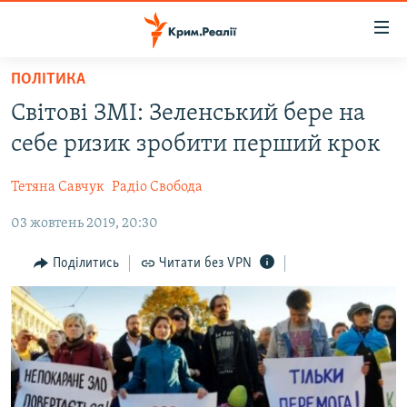
Доступність
посилання
Перейти
ПОЛІТИКА
до
НОВИНИ
Світові ЗМІ: Зеленський бере на
основного
ВОДА.КРИМ
матеріалу
себе ризик зробити перший крок
ВІДЕО ТА ФОТО
Перейти
до
Тетяна Савчук
Радіо Свобода
ПОЛІТИКА
основної
03 жовтень 2019, 20:30
БЛОГИ
навігації
Перейти
ПОГЛЯД
Поділитись
Читати без VPN
до
ІНТЕРВ'Ю
пошуку
ВСЕ ЗА ДЕНЬ
СПЕЦПРОЕКТИ
ЯК ОБІЙТИ БЛОКУВАННЯ
ДЕПОРТАЦІЯ