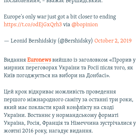
послаблений», – вважає Бершидський.
Europe's only war just got a bit closer to ending
https://t.co/odEjGxQrh3
via
@bopinion
— Leonid Bershidskiy (@Bershidsky)
October 2, 2019
Видання
Euronews
вийшло із заголовком «Прорив у
мирних переговорах України та Росії після того, як
Київ погоджується на вибори на Донбасі».
Цей крок відкриває можливість проведення
першого міжнародного саміту за останні три роки,
який має покласти край конфлікту на сході
України. Востаннє у нормандському форматі
Україна, Росія, Франція та Німеччина зустрічалися у
жовтні 2016 року, нагадує видання.