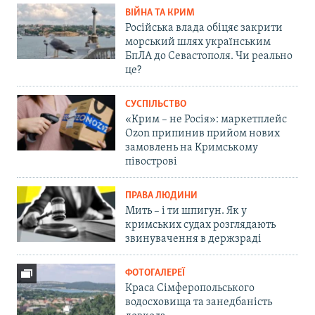
ВІЙНА ТА КРИМ
Російська влада обіцяє закрити
морський шлях українським
БпЛА до Севастополя. Чи реально
це?
СУСПІЛЬСТВО
«Крим – не Росія»: маркетплейс
Ozon припинив прийом нових
замовлень на Кримському
півострові
ПРАВА ЛЮДИНИ
Мить – і ти шпигун. Як у
кримських судах розглядають
звинувачення в держзраді
ФОТОГАЛЕРЕЇ
Краса Сімферопольського
водосховища та занедбаність