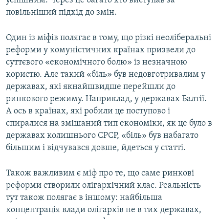
успішним. Через це багато хто виступав за
повільніший підхід до змін.
Один із міфів полягає в тому, що різкі неоліберальні
реформи у комуністичних країнах призвели до
суттєвого «економічного болю» із незначною
користю. Але такий «біль» був недовготривалим у
державах, які якнайшвидше перейшли до
ринкового режиму. Наприклад, у державах Балтії.
А ось в країнах, які робили це поступово і
спиралися на змішаний тип економіки, як це було в
державах колишнього СРСР, «біль» був набагато
більшим і відчувався довше, йдеться у статті.
Також важливим є міф про те, що саме ринкові
реформи створили олігархічний клас. Реальність
тут також полягає в іншому: найбільша
концентрація влади олігархів не в тих державах,