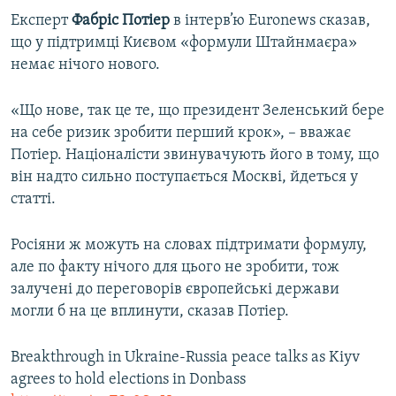
Експерт
Фабріс
Потіер
в інтерв’ю Euronews сказав,
що у підтримці Києвом «формули Штайнмаєра»
немає нічого нового.
«Що нове, так це те, що президент Зеленський бере
на себе ризик зробити перший крок», – вважає
Потіер. Націоналісти звинувачують його в тому, що
він надто сильно поступається Москві, йдеться у
статті.
Росіяни ж можуть на словах підтримати формулу,
але по факту нічого для цього не зробити, тож
залучені до переговорів європейські держави
могли б на це вплинути, сказав Потіер.
Breakthrough in Ukraine-Russia peace talks as Kiyv
agrees to hold elections in Donbass