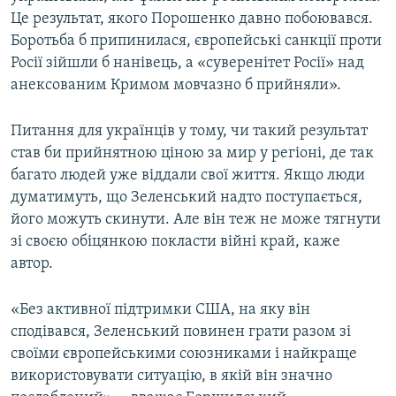
Це результат, якого Порошенко давно побоювався.
Боротьба б припинилася, європейські санкції проти
Росії зійшли б нанівець, а «суверенітет Росії» над
анексованим Кримом мовчазно б прийняли».
Питання для українців у тому, чи такий результат
став би прийнятною ціною за мир у регіоні, де так
багато людей уже віддали свої життя. Якщо люди
думатимуть, що Зеленський надто поступається,
його можуть скинути. Але він теж не може тягнути
зі своєю обіцянкою покласти війні край, каже
автор.
«Без активної підтримки США, на яку він
сподівався, Зеленський повинен грати разом зі
своїми європейськими союзниками і найкраще
використовувати ситуацію, в якій він значно