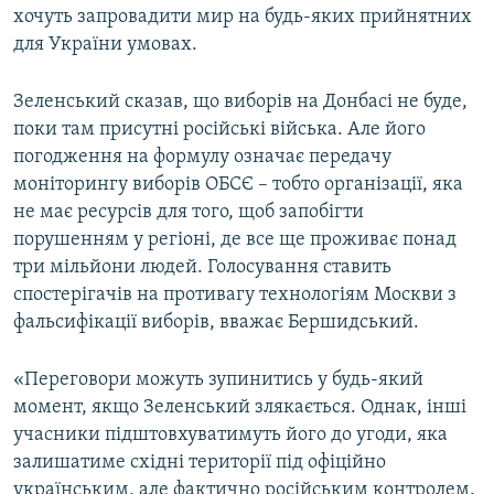
хочуть запровадити мир на будь-яких прийнятних
для України умовах.
Зеленський сказав, що виборів на Донбасі не буде,
поки там присутні російські війська. Але його
погодження на формулу означає передачу
моніторингу виборів ОБСЄ – тобто організації, яка
не має ресурсів для того, щоб запобігти
порушенням у регіоні, де все ще проживає понад
три мільйони людей. Голосування ставить
спостерігачів на противагу технологіям Москви з
фальсифікації виборів, вважає Бершидський.
«Переговори можуть зупинитись у будь-який
момент, якщо Зеленський злякається. Однак, інші
учасники підштовхуватимуть його до угоди, яка
залишатиме східні території під офіційно
українським, але фактично російським контролем.