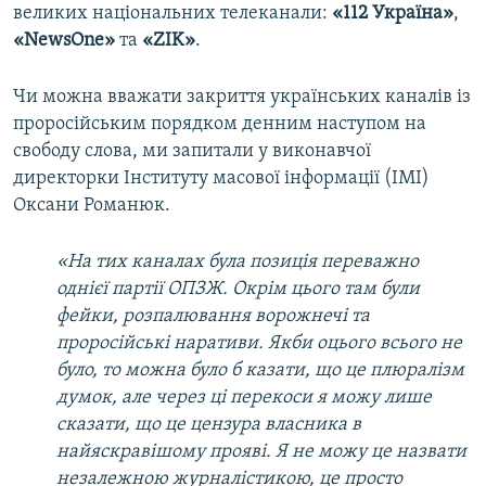
великих національних телеканали:
«112 Україна»
,
«NewsOne»
та
«ZIK»
.
Чи можна вважати закриття українських каналів із
проросійським порядком денним наступом на
свободу слова, ми запитали у виконавчої
директорки Інституту масової інформації (ІМІ)
Оксани Романюк.
«На тих каналах була позиція переважно
однієї партії ОПЗЖ. Окрім цього там були
фейки, розпалювання ворожнечі та
проросійські наративи. Якби оцього всього не
було, то можна було б казати, що це плюралізм
думок, але через ці перекоси я можу лише
сказати, що це цензура власника в
найяскравішому прояві. Я не можу це назвати
незалежною журналістикою, це просто