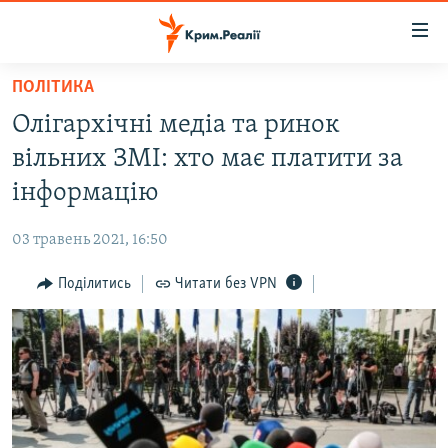
Доступність
посилання
Перейти
ПОЛІТИКА
до
НОВИНИ
Олігархічні медіа та ринок
основного
ВОДА.КРИМ
матеріалу
вільних ЗМІ: хто має платити за
ВІДЕО ТА ФОТО
Перейти
інформацію
до
ПОЛІТИКА
основної
03 травень 2021, 16:50
БЛОГИ
навігації
Перейти
Поділитись
Читати без VPN
ПОГЛЯД
до
ІНТЕРВ'Ю
пошуку
ВСЕ ЗА ДЕНЬ
СПЕЦПРОЕКТИ
ЯК ОБІЙТИ БЛОКУВАННЯ
ДЕПОРТАЦІЯ