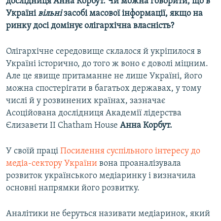
дослідниця Анна Корбут. Чи можна говорити, що в
Україні
вільні
засобі масової інформації, якщо на
ринку досі домінує олігархічна власність?
Олігархічне середовище склалося й укріпилося в
Україні історично, до того ж воно є доволі міцним.
Але це явище притаманне не лише Україні, його
можна спостерігати в багатьох державах, у тому
числі й у розвинених країнах, зазначає
Асоційована дослідниця Академії лідерства
Єлизавети ІІ Chatham House
Анна Корбут.
У своїй праці
Посилення суспільного інтересу до
медіа-сектору України
вона проаналізувала
розвиток українського медіаринку і визначила
основні напрямки його розвитку.
Аналітики не беруться називати медіаринок, який