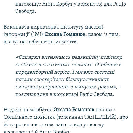
наголошує Анна Корбут у коментарі для Радіо
Свобода.
Виконавча директорка Інституту масової
інформації (ІМІ)
Оксана Романюк
, разом із тим,
вказує на небезпечні моменти.
«Олігархи визначають редакційну політику,
особливо в політичних новинах. Особливо в
передвиборчий період. І ми вже сьогодні
почали спостерігати більшу активність
олігархів у порівнянні з минулим роком»
, –
пояснює вона в коментарі Радіо Свобода.
Надією на майбутнє
Оксана Романюк
називає
Суспільного мовника (телеканал UA:ПЕРШИЙ), про
його розвиток також наголосила у своєму
дослідженні й Анна Корбут.