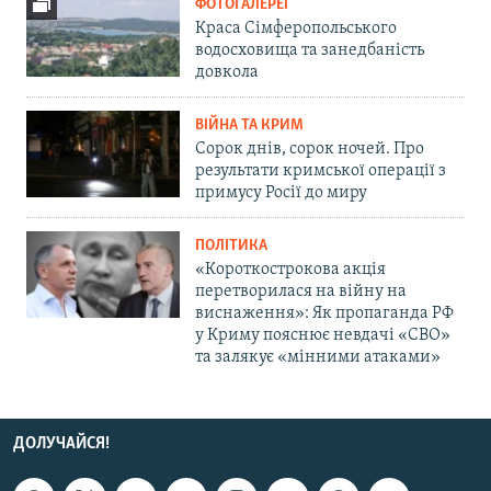
ФОТОГАЛЕРЕЇ
Краса Сімферопольського
водосховища та занедбаність
довкола
ВІЙНА ТА КРИМ
Сорок днів, сорок ночей. Про
результати кримської операції з
примусу Росії до миру
ПОЛІТИКА
«Короткострокова акція
перетворилася на війну на
виснаження»: Як пропаганда РФ
у Криму пояснює невдачі «СВО»
та залякує «мінними атаками»
ДОЛУЧАЙСЯ!