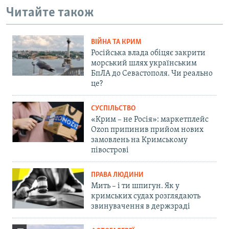
Читайте також
ВІЙНА ТА КРИМ
Російська влада обіцяє закрити
морський шлях українським
БпЛА до Севастополя. Чи реально
це?
СУСПІЛЬСТВО
«Крим – не Росія»: маркетплейс
Ozon припинив прийом нових
замовлень на Кримському
півострові
ПРАВА ЛЮДИНИ
Мить – і ти шпигун. Як у
кримських судах розглядають
звинувачення в держзраді