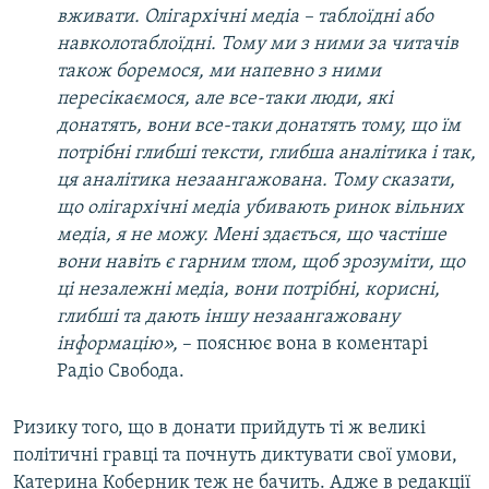
вживати. Олігархічні медіа – таблоїдні або
навколотаблоїдні. Тому ми з ними за читачів
також боремося, ми напевно з ними
пересікаємося, але все-таки люди, які
донатять, вони все-таки донатять тому, що їм
потрібні глибші тексти, глибша аналітика і так,
ця аналітика незаангажована. Тому сказати,
що олігархічні медіа убивають ринок вільних
медіа, я не можу. Мені здається, що частіше
вони навіть є гарним тлом, щоб зрозуміти, що
ці незалежні медіа, вони потрібні, корисні,
глибші та дають іншу незаангажовану
інформацію»,
– пояснює вона в коментарі
Радіо Свобода.
Ризику того, що в донати прийдуть ті ж великі
політичні гравці та почнуть диктувати свої умови,
Катерина Коберник теж не бачить. Адже в редакції