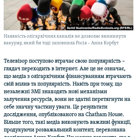
ВІДЕОУРОКИ «ELIFBE»
Русский
СВІДЧЕННЯ ОКУПАЦІЇ
Qırımtatar
УКРАЇНСЬКА ПРОБЛЕМА КРИМУ
Наявність олігархічних каналів не дозволяє виникнути
ДОЛУЧАЙСЯ!
ІНФОГРАФІКА
вакууму, який би тоді заповнила Росія – Анна Корбут
Телевізор поступово втрачає свою популярність –
Усі сайти RFE/RL
глядач переходить в інтернет. Але це не означає,
що медіа з олігархічним фінансуванням втрачають
свій вплив та популярність. Навіть при тому, що
незалежні ЗМІ знаходять нові механізми
залучення ресурсів, вони не здатні перетягнути на
себе значну частину уваги. Це результати
дослідження, опублікованого на Chatham House.
Більше того, такі медіа виконують важливі функції,
продукуючи розважальний контент, переконана