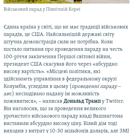
Військовий парад у Північній Кореї
Єдина країна у світі, що не має традиції військових
парадів, це США. Найсильнішій державі світу
штучна демонстрація сили не потрібна. Коли
постало питання про проведення параду на честь
100-річчя закінчення Першої світової війни,
президент США скасував його через «абсурдно
високу вартість». «Місцеві політики, які
здійснюють управління в федеральному окрузі
Колумбія, угледіли в цьому (
проведенні параду ‒
авт.
) несподівано надану їм можливість
поживитися», ‒ написав
Дональд Трамп
у Twitter.
Він наголосив, що за проведення великого
урочистого військового параду владі Вашингтона
виставили абсурдно високу ціну. Білий дім тоді
виходив з витрат у 10-30 мільйонів доларів, але ЗМІ