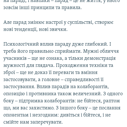
на параді, і навпаки ‒ парад ‒ це не життя, у нього
зовсім інші принципи та правила.
Але парад змінює настрої у суспільстві, створює
нові тенденції, нові звички.
Психологічний вплив параду дуже глибокий. І
треба його правильно сприймати. Мужні обличчя
учасників ‒ ще не ознака, а тільки демонстрація
мужності для глядача. Проходження техніки та
зброї ‒ ще не доказ її переваги та вміння
застосовувати, а головне ‒ справедливості її
застосування. Вплив парадів на колаборантів,
опозицію і противника також величезний. З одного
боку ‒ підтримка колаборантів: не бійтеся, раптом
що, ми вас захистимо. З іншого боку ‒ це послання
опонентам і незгодним: дивіться і бійтеся, і не
смійте нам заперечувати.