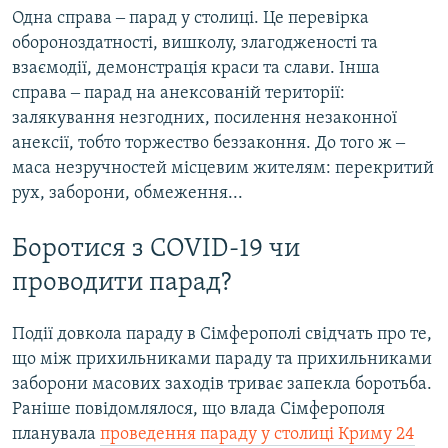
Одна справа ‒ парад у столиці. Це перевірка
обороноздатності, вишколу, злагодженості та
взаємодії, демонстрація краси та слави. Інша
справа ‒ парад на анексованій території:
залякування незгодних, посилення незаконної
анексії, тобто торжество беззаконня. До того ж ‒
маса незручностей місцевим жителям: перекритий
рух, заборони, обмеження...
Боротися з COVID-19 чи
проводити парад?
Події довкола параду в Сімферополі свідчать про те,
що між прихильниками параду та прихильниками
заборони масових заходів триває запекла боротьба.
Раніше повідомлялося, що влада Сімферополя
планувала
проведення параду у столиці Криму 24