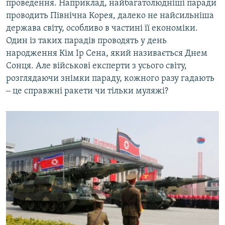
проведення. Наприклад, найбагатолюдніші паради
проводить Північна Корея, далеко не найсильніша
держава світу, особливо в частині її економіки.
Один із таких парадів проводять у день
народження Кім Ір Сена, який називається Днем
Сонця. Але військові експерти з усього світу,
розглядаючи знімки параду, кожного разу гадають
‒ це справжні ракети чи тільки муляжі?