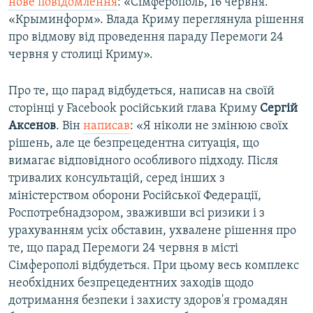
нове повідомлення
: «Сімферополь, 16 червня.
«Крыминформ». Влада Криму переглянула рішення
про відмову від проведення параду Перемоги 24
червня у столиці Криму».
Про те, що парад відбудеться, написав на своїй
сторінці у Facebook російський глава Криму
Сергій
Аксенов
. Він
написав
: «Я ніколи не змінюю своїх
рішень, але це безпрецедентна ситуація, що
вимагає відповідного особливого підходу. Після
тривалих консультацій, серед інших з
міністерством оборони Російської Федерації,
Роспотребнадзором, зваживши всі ризики і з
урахуванням усіх обставин, ухвалене рішення про
те, що парад Перемоги 24 червня в місті
Сімферополі відбудеться. При цьому весь комплекс
необхідних безпрецедентних заходів щодо
дотримання безпеки і захисту здоров'я громадян