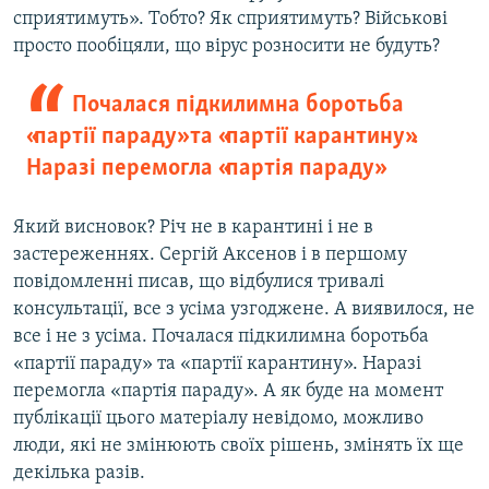
сприятимуть». Тобто? Як сприятимуть? Військові
просто пообіцяли, що вірус розносити не будуть?
Почалася підкилимна боротьба
«партії параду» та «партії карантину».
Наразі перемогла «партія параду»
Який висновок? Річ не в карантині і не в
застереженнях. Сергій Аксенов і в першому
повідомленні писав, що відбулися тривалі
консультації, все з усіма узгоджене. А виявилося, не
все і не з усіма. Почалася підкилимна боротьба
«партії параду» та «партії карантину». Наразі
перемогла «партія параду». А як буде на момент
публікації цього матеріалу невідомо, можливо
люди, які не змінюють своїх рішень, змінять їх ще
декілька разів.