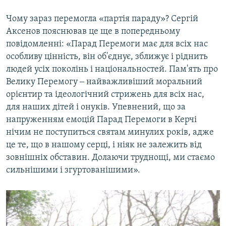
Чому зараз перемогла «партія параду»? Сергій
Аксенов пояснював це ще в попередньому
повідомленні: «Парад Перемоги має для всіх нас
особливу цінність, він об'єднує, зближує і ріднить
людей усіх поколінь і національностей. Пам'ять про
Велику Перемогу ‒ найважливіший моральний
орієнтир та ідеологічний стрижень для всіх нас,
для наших дітей і онуків. Упевнений, що за
напруженням емоцій Парад Перемоги в Керчі
нічим не поступиться святам минулих років, адже
це те, що в нашому серці, і ніяк не залежить від
зовнішніх обставин. Долаючи труднощі, ми стаємо
сильнішими і згуртованішими».