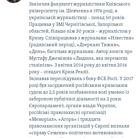
Закінчив факультет журналістики Київського
університету ім. Шевченка в 1976 році, в
українській журналістиці – понад 50 років.
Працював у ЗМІ Чернігівської, Запорізької
областей, більше ніж 30 років – журналістом у
Криму. Співпрацював з журналами «Известия»
(радянський період), «Дзеркало Тижня»,
«День», багатьма журналами. Автор книги про
Мустафу Джемілєва «Людина, яка перемогла
сталінізм». З квітня 2014 року до квітня 2016
року – оглядач Крим.Реалії.
Зазнавав переслідувань з боку ФСБ Росії. У 2017
році був засуджений російським кримським
судом до 2,5 років позбавлення волі умовно із
забороною публічної діяльності на 2 роки.
Європарламент, органи влади України,
російські правозахисні організації
«Меморіал», «Агора» і тридцять
правозахисних організацій у Європі визнали
«справу Семени» політично мотивованою.