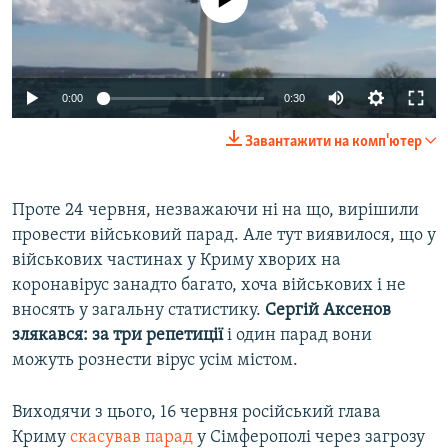
Auto
0:00
0:30
270p
Завантажити на комп'ютер
360p
Auto
270p
360p
404p
404p
Проте 24 червня, незважаючи ні на що, вирішили
провести військовий парад. Але тут виявилося, що у
1080p
1080p
військових частинах у Криму хворих на
коронавірус занадто багато, хоча військових і не
вносять у загальну статистику.
Сергій Аксенов
злякався: за три репетиції
і один парад вони
можуть рознести вірус усім містом.
Виходячи з цього, 16 червня російський глава
Криму
скасував парад
у Сімферополі через загрозу