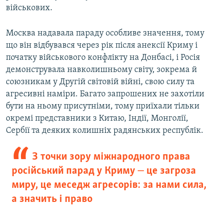
військових.
Москва надавала параду особливе значення, тому
що він відбувався через рік після анексії Криму і
початку військового конфлікту на Донбасі, і Росія
демонструвала навколишньому світу, зокрема й
союзникам у Другій світовій війні, свою силу та
агресивні наміри. Багато запрошених не захотіли
бути на ньому присутніми, тому приїхали тільки
окремі представники з Китаю, Індії, Монголії,
Сербії та деяких колишніх радянських республік.
З точки зору міжнародного права
російський парад у Криму ‒ це загроза
миру, це меседж агресорів: за нами сила,
а значить і право