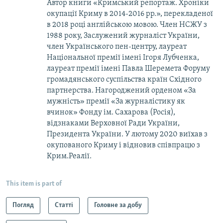
Автор книги «Кримський репортаж. Хроніки
окупації Криму в 2014-2016 рр.», перекладеної
в 2018 році англійською мовою. Член НСЖУ з
1988 року, Заслужений журналіст України,
член Українського пен-центру, лауреат
Національної премії імені Ігоря Лубченка,
лауреат премії імені Павла Шеремета Форуму
громадянського суспільства країн Східного
партнерства. Нагороджений орденом «За
мужність» премії «За журналістику як
вчинок» Фонду ім. Сахарова (Росія),
відзнаками Верховної Ради України,
Президента України. У лютому 2020 виїхав з
окупованого Криму і відновив співпрацю з
Крим.Реалії.
This item is part of
Погляд
Статті
Головне за добу