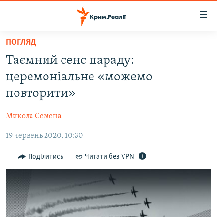
Доступність
посилання
Перейти
ПОГЛЯД
до
НОВИНИ
Таємний сенс параду:
основного
ВОДА.КРИМ
матеріалу
церемоніальне «можемо
ВІДЕО ТА ФОТО
Перейти
повторити»
до
ПОЛІТИКА
основної
Микола Семена
БЛОГИ
навігації
Перейти
19 червень 2020, 10:30
ПОГЛЯД
до
ІНТЕРВ'Ю
Поділитись
Читати без VPN
пошуку
ВСЕ ЗА ДЕНЬ
СПЕЦПРОЕКТИ
ЯК ОБІЙТИ БЛОКУВАННЯ
ДЕПОРТАЦІЯ