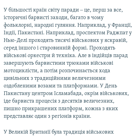
У більшості країн світу паради ‒ це, перш за все,
історичні барвисті заходи, багато в чому
фольклорні, народні гуляння. Наприклад, у Франції,
Індії, Пакистані. Наприклад, проспектом Раджпат у
Нью-Делі проходять тисячі військових у яскравій,
серед іншого і старовинній формі. Проходять
військові оркестри й техніка. Але в індійців парад
завершують барвистими трюками військові
мотоциклісти, а потім розпочинається хода
цивільних з традиційними величезними
оздобленими возами та платформами. У День
Пакистану центром Ісламабада, окрім військових,
іде барвиста процесія з десятків величезних,
пишно прикрашених платформ, кожна з яких
представляє один з регіонів країни.
У Великій Британії була традиція військових