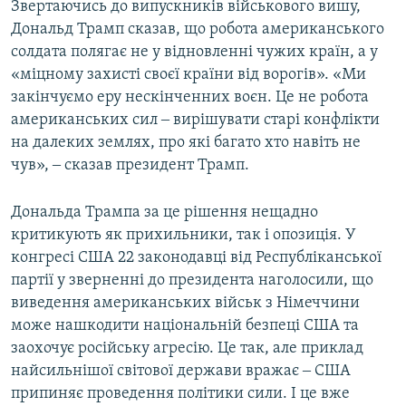
Звертаючись до випускників військового вишу,
Дональд Трамп сказав, що робота американського
солдата полягає не у відновленні чужих країн, а у
«міцному захисті своєї країни від ворогів». «Ми
закінчуємо еру нескінченних воєн. Це не робота
американських сил ‒ вирішувати старі конфлікти
на далеких землях, про які багато хто навіть не
чув», ‒ сказав президент Трамп.
Дональда Трампа за це рішення нещадно
критикують як прихильники, так і опозиція. У
конгресі США 22 законодавці від Республіканської
партії у зверненні до президента наголосили, що
виведення американських військ з Німеччини
може нашкодити національній безпеці США та
заохочує російську агресію. Це так, але приклад
найсильнішої світової держави вражає ‒ США
припиняє проведення політики сили. І це вже