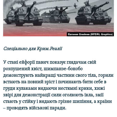
ВІДЕОУРОКИ «ELIFBE»
Русский
СВІДЧЕННЯ ОКУПАЦІЇ
Qırımtatar
УКРАЇНСЬКА ПРОБЛЕМА КРИМУ
ДОЛУЧАЙСЯ!
ІНФОГРАФІКА
Спеціально для Крим.Реалії
Усі сайти RFE/RL
У стані ейфорії павич показує глядачам свій
розпушений хвіст, шимпанзе-бонобо
демонструють найкращі частини свого тіла, горили
встають на повний зріст і починають бити себе в
груди кулаками видаючи нестямні крики, хижі
звірі для демонстрації сили оголюють ікла, змії
стають у стійку і видають грізне шипіння, а країни
‒ проводять військові паради.