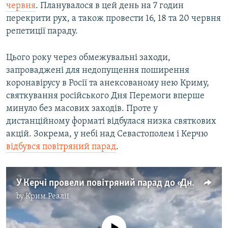
червня
. Планувалося в цей день на 7 годин
перекрити рух, а також провести 16, 18 та 20 червня
репетиції параду.
Цього року через обмежувальні заходи,
запроваджені для недопущення поширення
коронавірусу в Росії та анексованому нею Криму,
святкування російського Дня Перемоги вперше
минуло без масових заходів. Проте у
дистанційному форматі відбулася низка святкових
акцій. Зокрема, у небі над Севастополем і Керчю
відбувся повітряний парад
.
У Керчі провели повітряний парад до «Дня Перемоги» (відео)
by
Крим.Реалії
No media source currently available