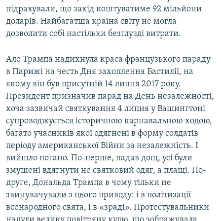
підрахували, що захід коштуватиме 92 мільйони
доларів. Найбагатша країна світу не могла
дозволити собі настільки безглузді витрати.
Але Трампа надихнула краса французького параду
в Парижі на честь Дня захоплення Бастилії, на
якому він був присутній 14 липня 2017 року.
Президент призначив парад на День незалежності,
хоча зазвичай святкування 4 липня у Вашингтоні
супроводжується історичною карнавальною ходою,
багато учасників якої одягнені в форму солдатів
періоду американської Війни за незалежність. І
вийшло погано. По-перше, падав дощ, усі були
змушені вдягнути не святковий одяг, а плащі. По-
друге, Дональда Трампа в чому тільки не
звинувачували з цього приводу: і в політизації
всенародного свята, і в «зраді». Протестувальники
надули велику повітряну кулю, що зображувала