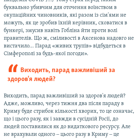
буквально убивчим для оточення воїнством в
окупаційних чиновників, які разом із сім'ями не
можуть, як це зробив їхній керівник, сховатися в
бункері, змусив навіть Гобліна йти проти волі
правителів. Що ж, сміливості в Аксенова надовго не
вистачило... Парад «живих трупів» відбудеться в
Сімферополі за будь-якої погоди».
Виходить, парад важливіший за
здоров'я людей?
Виходить, парад важливіший за здоров'я людей?
Адже, можливо, через тижня два після параду в
Криму буде стрибок кількості хворих, то це означає,
що і цього разу, як і завжди в сусідній Росії, до
людей поставилися як до видаткового ресурсу. Але
не врахували одного ‒ цього разу в Криму ‒ це