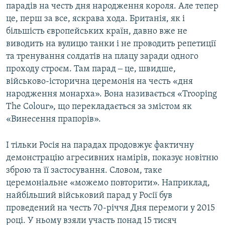
парадів на честь дня народження короля. Але тепер
це, перш за все, яскрава хода. Британія, як і
більшість європейських країн, давно вже не
виводить на вулицю танки і не проводить репетиції
та тренування солдатів на плацу заради одного
проходу строєм. Там парад ‒ це, швидше,
військово-історична церемонія на честь «дня
народження монарха». Вона називається «Trooping
The Colour», що перекладається за змістом як
«Винесення прапорів».
І тільки Росія на парадах продовжує фактичну
демонстрацію агресивних намірів, показує новітню
зброю та її застосування. Словом, таке
церемоніальне «можемо повторити». Наприклад,
найбільший військовий парад у Росії був
проведений на честь 70-річчя Дня перемоги у 2015
році. У ньому взяли участь понад 15 тисяч