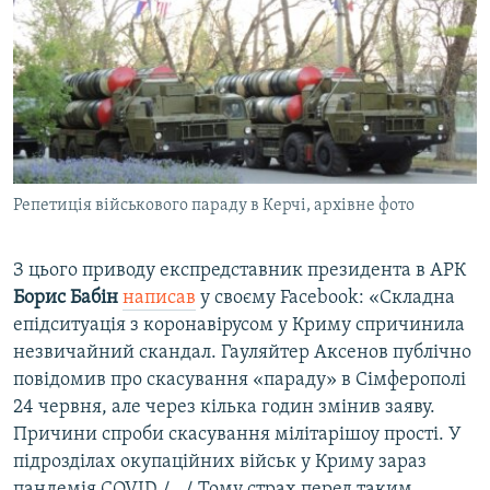
Репетиція військового параду в Керчі, архівне фото
З цього приводу експредставник президента в АРК
Борис Бабін
написав
у своєму Facebook: «Складна
епідситуація з коронавірусом у Криму спричинила
незвичайний скандал. Гауляйтер Аксенов публічно
повідомив про скасування «параду» в Сімферополі
24 червня, але через кілька годин змінив заяву.
Причини спроби скасування мілітарішоу прості. У
підрозділах окупаційних військ у Криму зараз
пандемія COVID /.../ Тому страх перед таким