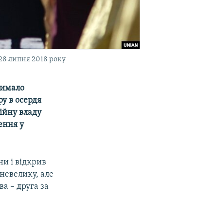
28 липня 2018 року
чимало
ру в осердя
гійну владу
ення у
ни і відкрив
невелику, але
а – друга за