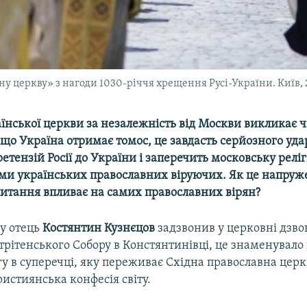
ну церкву» з нагоди 1030-річчя хрещення Русі-України. Київ, 
аїнської церкви за незалежність від Москви викликає 
що Україна отримає томос, це завдасть серйозного уда
етензій Росії до України і заперечить московську релі
ми українських православних віруючих. Як це напруж
питання впливає на самих православних вірян?
ку отець
Костянтин Кузнєцов
задзвонив у церковні дзво
трітенського Собору в Констянтинівці, це знаменувало 
у в суперечці, яку переживає Східна православна церкв
истиянська конфесія світу.