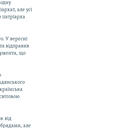
 одну
рхат, але усі
о патріарха
о. У вересні
та відправив
кумента, що
о
Радянського
Українська
світовою
к від
обрядами, але