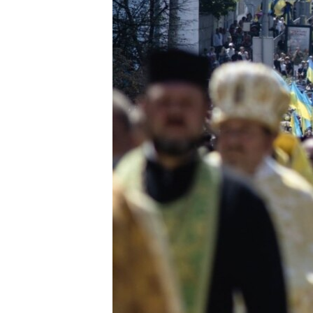
ВІДЕОУРОКИ «ELIFBE»
СВІДЧЕННЯ ОКУПАЦІЇ
УКРАЇНСЬКА ПРОБЛЕМА КРИМУ
ІНФОГРАФІКА