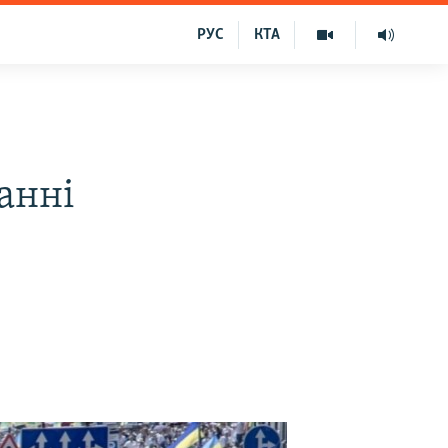
РУС
КТА
анні