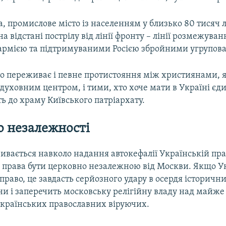
, промислове місто із населенням у близько 80 тисяч 
а відстані пострілу від лінії фронту – лінії розмежува
армією та підтримуваними Росією збройними угрупов
то переживає і певне протистояння між християнами, 
духовним центром, і тими, хто хоче мати в Україні єд
ть до храму Київського патріархату.
о незалежності
ивається навколо надання автокефалії Українській пр
то права бути церковно незалежною від Москви. Якщо У
право, це завдасть серйозного удару в осердя історичн
їни і заперечить московську релігійну владу над майже
країнських православних віруючих.