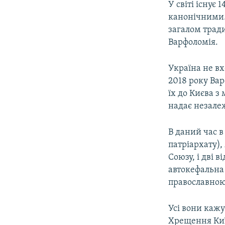
У світі існує
канонічними. 
загалом трад
Варфоломія.
Україна не вх
2018 року Ва
їх до Києва з
надає незале
В даний час в
патріархату),
Союзу, і дві 
автокефальна
православною
Усі вони кажу
Хрещення Київ