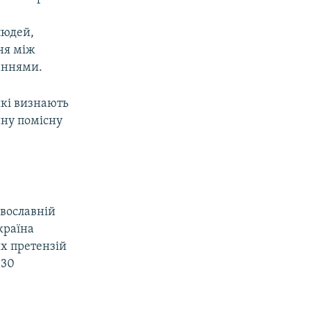
людей,
ння між
аннями.
які визнають
ину помісну
авославній
країна
их претензій
 30