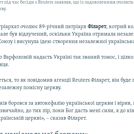
т під час бесіди з Reuters заявляв, що із задоволенням очолит
ву.
тріархат очолює 89-річний патріарх
Філарет
, котрий ко
але був відлучений, оскільки Україна отримала незале
оюзу і висунула ідею створення незалежної українсько
о Варфоломій надасть Україні так званий томос, і цілк
яця.
ться, то як повідомив агенції Reuters Філарет, він буде
езалежну помісну церкву.
ків боровся за автокефалію української церкви і вірив,
 звичайно, до тих пір, поки Бог дасть мені сили, я до кі
аїнській церкві», – сказав Філарет.