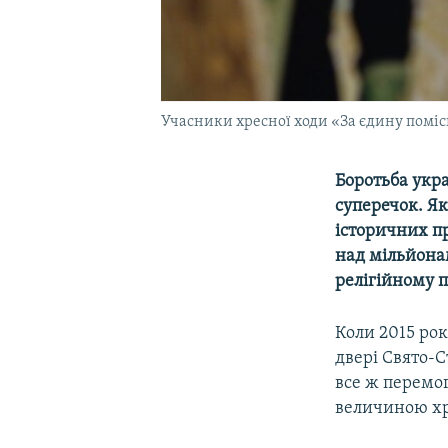
Учасники хресної ходи «За єдину поміс
Боротьба укр
суперечок. Як
історичних пр
над мільйона
релігійному 
Коли 2015 ро
двері Свято-С
все ж перемог
величиною хр