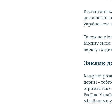
Костянтинівка
розташована н
українською 
Також це міс
Москву своїм 
церкву і ходи
Заклик д
Конфлікт розв
церкві – тоб
отримає таке 
Росії до Укра
мільйонами у