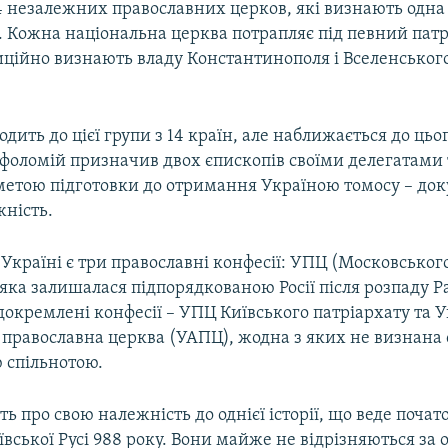
 14 незалежних православних церков, які визнають одна
Кожна національна церква потрапляє під певний патріа
иційно визнають владу Константинополя і Вселенськог
одить до цієї групи з 14 країн, але наближається до цьог
рфоломій призначив двох єпископів своїми делегатами 
 метою підготовки до отримання Україною томосу – до
жність.
 Україні є три православні конфесії: УПЦ (Московськог
 яка залишалася підпорядкованою Росії після розпаду 
відокремлені конфесії – УПЦ Київського патріархату та 
 православна церква (УАПЦ), жодна з яких не визнана 
 спільнотою.
ть про свою належність до однієї історії, що веде почато
ської Русі 988 року. Вони майже не відрізняються за 