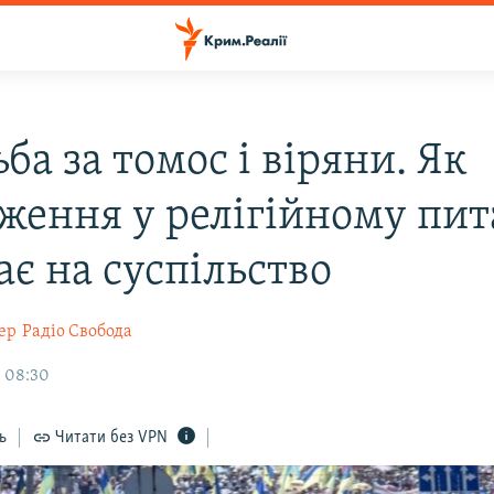
ба за томос і віряни. Як
ження у релігійному пит
ає на суспільство
ер
Радіо Свобода
, 08:30
ь
Читати без VPN