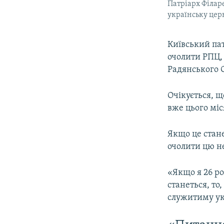
Патріарх Філаре
українську церк
​Київський па
очолити РПЦ, 
Радянського С
Очікується, щ
вже цього міс
Якщо це стане
очолити цю н
«Якщо я 26 ро
станеться, то,
служитиму укр