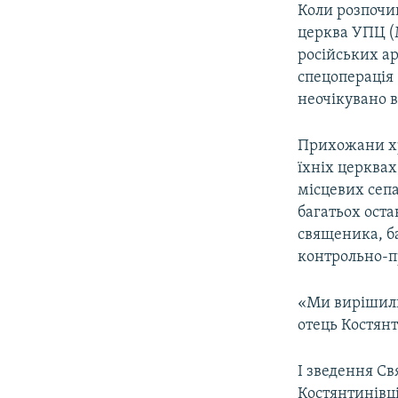
Коли розпочин
церква УПЦ (
російських а
спецоперація 
неочікувано в
Прихожани хр
їхніх церквах
місцевих сеп
багатьох ост
священика, ба
контрольно-п
«Ми вирішили
отець Костянт
І зведення Св
Костянтинівці