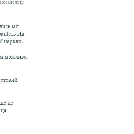
ь незалежну
лись міг
жність від
ї церкви.
ом можливо,
 готовий
 що це
нця