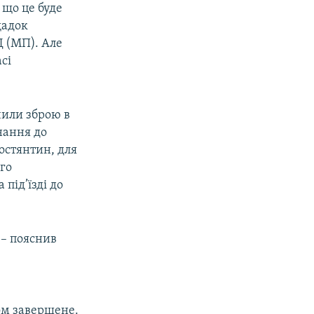
 що це буде
щадок
Ц (МП). Але
сі
чили зброю в
нання до
остянтин, для
го
під’їзді до
 – пояснив
ром завершене.