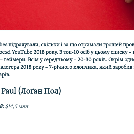
bes підрахували, скільки і за що отримали грошей пров
режі YouTube 2018 року. З топ-10 осіб у цьому списку – 
 – геймери. Всім у середньому – 20-30 років. Окрім од
влогера 2018 року – 7-річного хлопчика, який заробив з
арів.
 Paul (Лоґан Пол)
8:
$14,5 млн