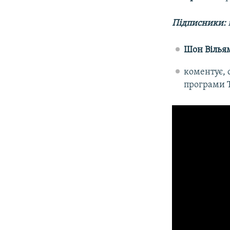
Підписники:
Шон Вілья
коментує, 
програми T