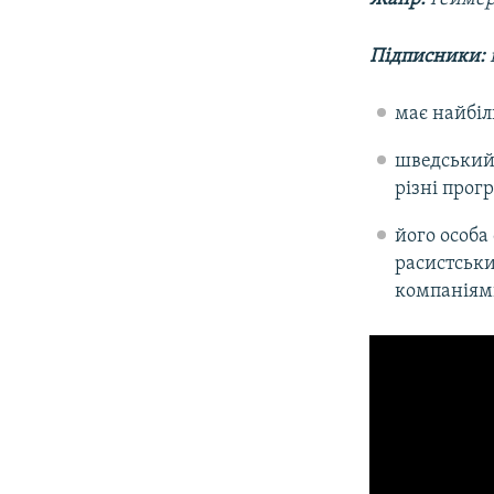
Підписники:
має найбіл
шведський
різні прог
його особа
расистськи
компаніями