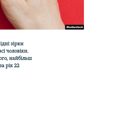
ідні зірки
всі чоловіки.
ного, найбільш
а рік 22