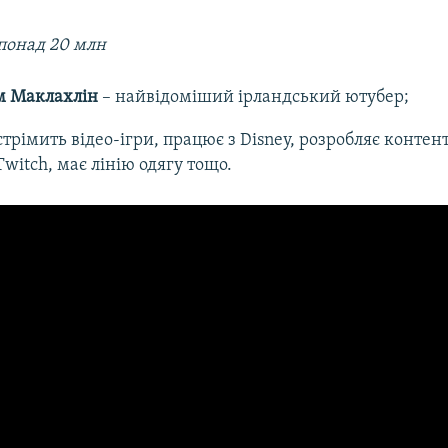
понад 20 млн
м Маклахлін
– найвідоміший ірландський ютубер;
стрімить відео-ігри, працює з Disney, розробляє контен
witch, має лінію одягу тощо.