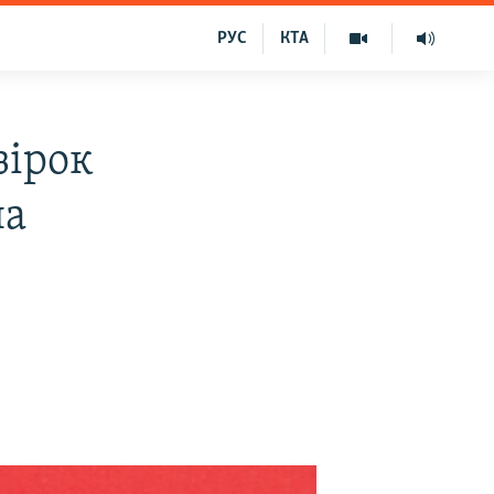
РУС
КТА
зірок
на