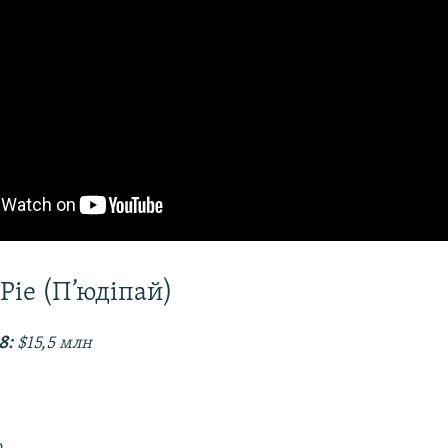
Pie (П’юдіпай)
8:
$15,5 млн
р