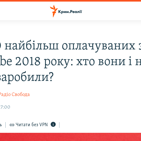
0 найбільш оплачуваних 
e 2018 року: хто вони і 
заробили?
Радіо Свобода
17:00
ь
Читати без VPN