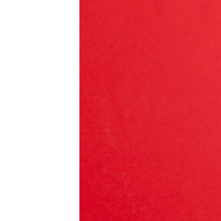
ВІДЕОУРОКИ «ELIFBE»
СВІДЧЕННЯ ОКУПАЦІЇ
УКРАЇНСЬКА ПРОБЛЕМА КРИМУ
ІНФОГРАФІКА