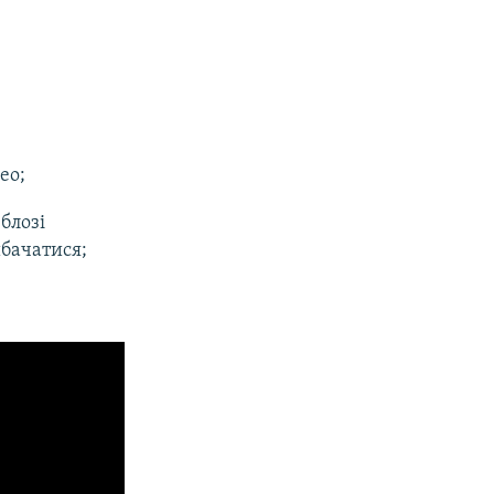
ео;
блозі
ибачатися;