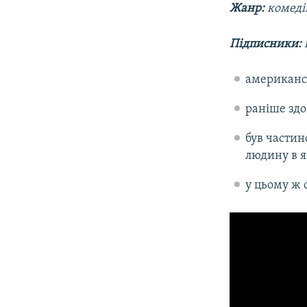
Жанр:
комеді
Підписники:
американсь
раніше здо
був частин
людину в я
у цьому ж 