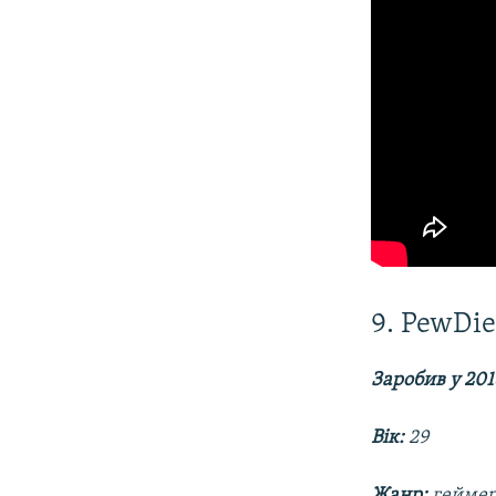
9. PewDie
Заробив у 201
Вік:
29
Жанр:
гейме