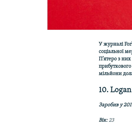
У журналі For
соціальної ме
П’ятеро з них
прибуткового 
мільйони дол
10. Logan
Заробив у 201
Вік:
23