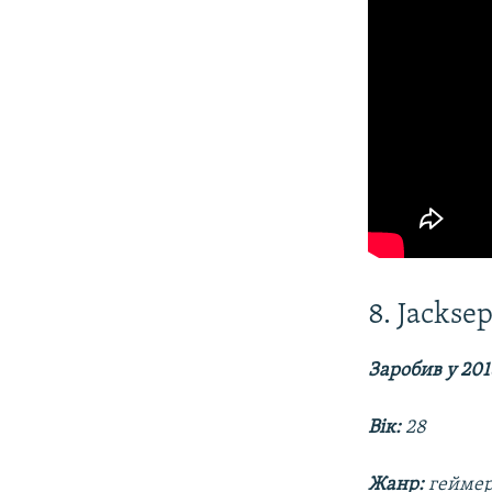
8. Jackse
Заробив у 201
Вік:
28
Жанр:
гейме