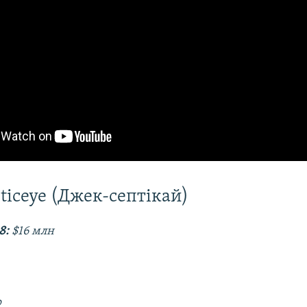
pticeye (Джек-септікай)
8:
$16 млн
р