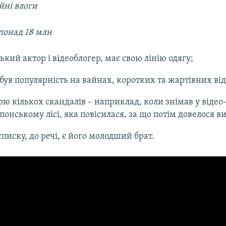
йні влоги
понад 18 млн
кий актор і відеоблогер, має свою лінію одягу;
був популярність на вайнах, коротких та жартівних від
ою кількох скандалів – наприклад, коли знімав у відео-
понському лісі, яка повісилася, за що потім довелося в
списку, до речі, є його молодший брат.