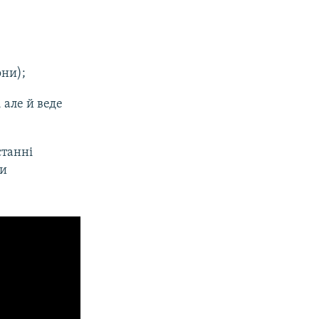
они);
 але й веде
станні
ми