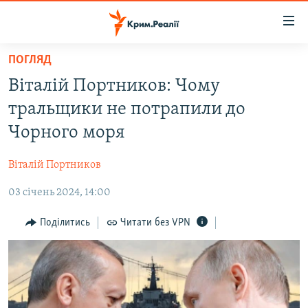
Доступність
посилання
Перейти
ПОГЛЯД
до
НОВИНИ
Віталій Портников: Чому
основного
ВОДА.КРИМ
матеріалу
тральщики не потрапили до
ВІДЕО ТА ФОТО
Перейти
Чорного моря
до
ПОЛІТИКА
основної
Віталій Портников
БЛОГИ
навігації
Перейти
03 січень 2024, 14:00
ПОГЛЯД
до
ІНТЕРВ'Ю
Поділитись
Читати без VPN
пошуку
ВСЕ ЗА ДЕНЬ
СПЕЦПРОЕКТИ
ЯК ОБІЙТИ БЛОКУВАННЯ
ДЕПОРТАЦІЯ