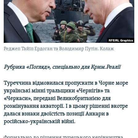
ВІДЕОУРОКИ «ELIFBE»
Русский
СВІДЧЕННЯ ОКУПАЦІЇ
Qırımtatar
УКРАЇНСЬКА ПРОБЛЕМА КРИМУ
ДОЛУЧАЙСЯ!
ІНФОГРАФІКА
Реджеп Тайїп Ердоган та Володимир Путін. Колаж
Рубрика «Погляд», спеціально для Крим.Реалії
Усі сайти RFE/RL
Туреччина відмовилася пропускати в Чорне море
українські мінні тральщики «Чернігів» та
«Черкаси», передані Великобританією для
розмінування акваторії. І в цьому рішенні вкотре
далася взнаки двоїстість позиції Анкари в
російсько-українській війні.
Формально до рішення турецького керівництва