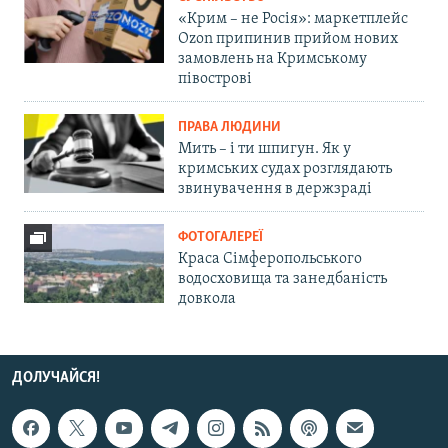
«Крим – не Росія»: маркетплейс
Ozon припинив прийом нових
замовлень на Кримському
півострові
ПРАВА ЛЮДИНИ
Мить – і ти шпигун. Як у
кримських судах розглядають
звинувачення в держзраді
ФОТОГАЛЕРЕЇ
Краса Сімферопольського
водосховища та занедбаність
довкола
ДОЛУЧАЙСЯ!