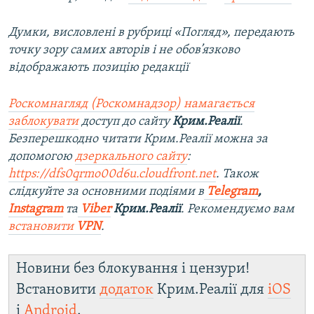
Думки, висловлені в рубриці «Погляд», передають
точку зору самих авторів і не обов’язково
відображають позицію редакції
Роскомнагляд (Роскомнадзор) намагається
заблокувати
доступ до сайту
Крим.Реалії
.
Безперешкодно читати Крим.Реалії можна за
допомогою
дзеркального сайту
:
https://dfs0qrmo00d6u.cloudfront.net
. Також
слідкуйте за основними подіями в
Telegram
,
Instagram
та
Viber
Крим.Реалії
. Рекомендуємо вам
встановити
VPN
.
Новини без блокування і цензури!
Встановити
додаток
Крим.Реалії для
iOS
і
Android
.