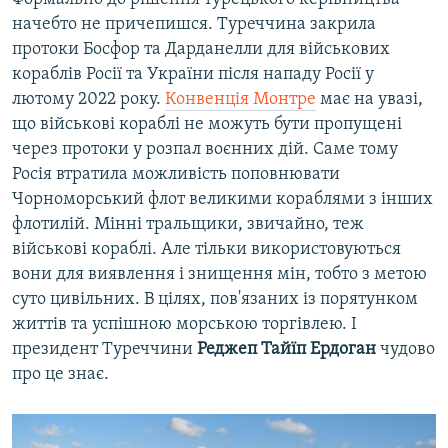
начебто не причепишся. Туреччина закрила
протоки Босфор та Дарданелли для військових
кораблів Росії та України після нападу Росії у
лютому 2022 року.
Конвенція Монтре
має на увазі,
що військові кораблі не можуть бути пропущені
через протоки у розпал воєнних дій. Саме тому
Росія втратила можливість поповнювати
Чорноморський флот великими кораблями з інших
флотилій. Мінні тральщики, звичайно, теж
військові кораблі. Але тільки використовуються
вони для виявлення і знищення мін, тобто з метою
суто цивільних. В цілях, пов'язаних із порятунком
життів та успішною морською торгівлею. І
президент Туреччини
Реджеп Тайїп Ердоган
чудово
про це знає.