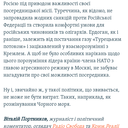
Росією під приводом важливості своєї
посередницької місії. Туреччина, як відомо, не
запровадила жодних санкцій проти Російської
Федерації та створила комфортні умови для
російських чиновників та олігархів. Ердоган, як і
раніше, залежить від постачання газу «Турецьким
потоком» і зацікавлений у взаєморозумінні з
Кремлем. А щоб не було особливих нарікань щодо
цього порозуміння лідера країни-члена НАТО з
главою агресивного режиму в Москві, не забуває
нагадувати про свої можливості посередника.
Ну і, звичайно ж, у такої політики, що звивається,
не може не бути витрат. Таких, наприклад, як
розмінування Чорного моря.
Віталій Портников,
журналіст і політичний
коментатор, оглядач
Радіо Свобода
та
Крим.Реалії