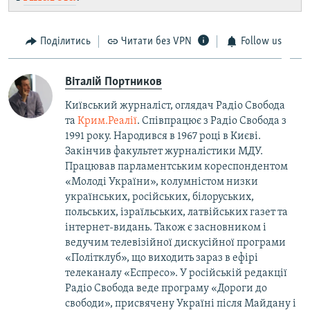
Поділитись
Читати без VPN
Follow us
Віталій Портников
Київський журналіст, оглядач Радіо Свобода
та
Крим.Реалії
. Співпрацює з Радіо Свобода з
1991 року. Народився в 1967 році в Києві.
Закінчив факультет журналістики МДУ.
Працював парламентським кореспондентом
«Молоді України», колумністом низки
українських, російських, білоруських,
польських, ізраїльських, латвійських газет та
інтернет-видань. Також є засновником і
ведучим телевізійної дискусійної програми
«Політклуб», що виходить зараз в ефірі
телеканалу «Еспресо». У російській редакції
Радіо Свобода веде програму «Дороги до
свободи», присвячену Україні після Майдану і