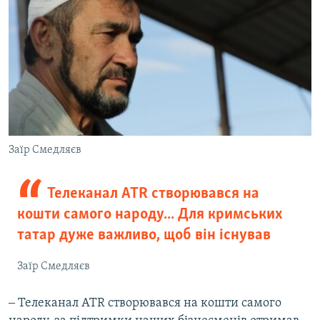
Заїр Смедляєв
Телеканал ATR створювався на
кошти самого народу... Для кримських
татар дуже важливо, щоб він існував
Заїр Смедляєв
‒ Телеканал ATR створювався на кошти самого