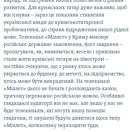
народу, за підтримки наших бізнесменів отримав
розвиток. Для кримських татар дуже важливо, щоб
він існував ‒ зараз це показник ставлення
української влади до кримськотатарської
проблематики, до справи відродження нашої рідної
мови. Телеканал «Міллет» у Криму виконує
російське державне замовлення, його завдання ‒
пропагувати, як, виявляється, весело і привільно
стали жити кримські татари на півострові ‒
постійно очікуючи, що з ранку хтось може
увірватися до будинку, до мечеті, на підприємство,
хтось може бути викрадений. На телеканалі
«Міллет» цього не бачать і розповідають казки,
причому переважно російською мовою. Особливої
глядацької аудиторії він не має, але якщо у нас не
буде телеканалів, які несуть нашу позицію
глядачам, ті змушені будуть дивитися щось типу
«Міллет», потихеньку переходити туди.