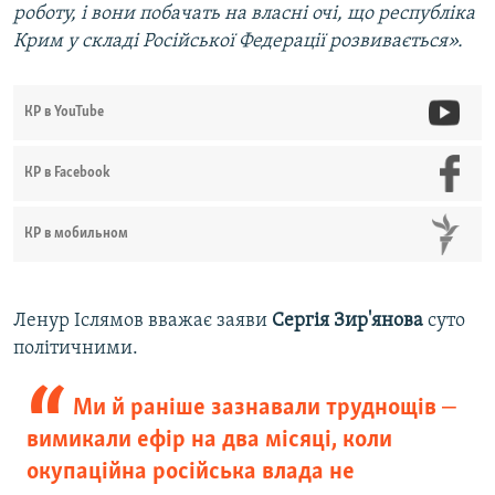
роботу, і вони побачать на власні очі, що республіка
Крим у складі Російської Федерації розвивається».
КР в YouTube
КР в Facebook
КР в мобильном
Ленур Іслямов вважає заяви
Сергія Зир'янова
суто
політичними.
Ми й раніше зазнавали труднощів ‒
вимикали ефір на два місяці, коли
окупаційна російська влада не