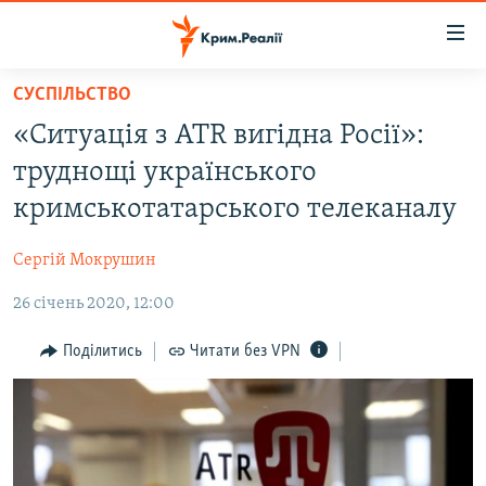
Доступність
посилання
Перейти
СУСПІЛЬСТВО
до
НОВИНИ
«Ситуація з ATR вигідна Росії»:
основного
ВОДА.КРИМ
матеріалу
труднощі українського
ВІДЕО ТА ФОТО
Перейти
кримськотатарського телеканалу
до
ПОЛІТИКА
основної
Сергій Мокрушин
БЛОГИ
навігації
Перейти
26 січень 2020, 12:00
ПОГЛЯД
до
ІНТЕРВ'Ю
Поділитись
Читати без VPN
пошуку
ВСЕ ЗА ДЕНЬ
СПЕЦПРОЕКТИ
ЯК ОБІЙТИ БЛОКУВАННЯ
ДЕПОРТАЦІЯ