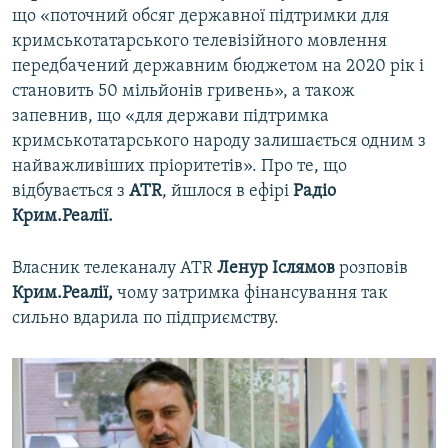
що «поточний обсяг державної підтримки для
кримськотатарського телевізійного мовлення
передбачений державним бюджетом на 2020 рік і
становить 50 мільйонів гривень», а також
запевнив, що «для держави підтримка
кримськотатарського народу залишається одним з
найважливіших пріоритетів». Про те, що
відбувається з
ATR
, йшлося в ефірі
Радіо
Крим.Реалії.
Власник телеканалу ATR
Ленур Іслямов
розповів
Крим.Реалії,
чому затримка фінансування так
сильно вдарила по підприємству.