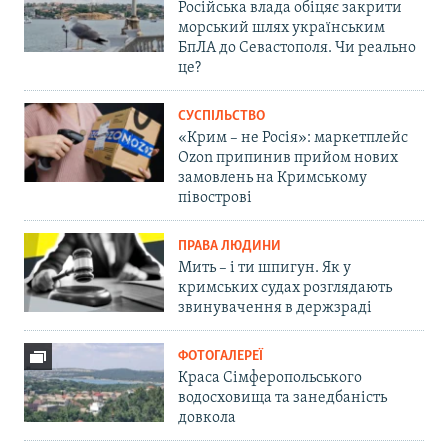
Російська влада обіцяє закрити
морський шлях українським
БпЛА до Севастополя. Чи реально
це?
СУСПІЛЬСТВО
«Крим – не Росія»: маркетплейс
Ozon припинив прийом нових
замовлень на Кримському
півострові
ПРАВА ЛЮДИНИ
Мить – і ти шпигун. Як у
кримських судах розглядають
звинувачення в держзраді
ФОТОГАЛЕРЕЇ
Краса Сімферопольського
водосховища та занедбаність
довкола