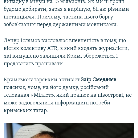
випадку в мінусі на 15 мільйонів. Як ми ці гроші
будемо добирати, зараз я вирішую, бігаю різними
інстанціями. Причому, частина цього боргу ‒
зобов'язання перед державними мовниками.
Ленур Іслямов висловлює впевненість в тому, що
кістяк колективу ATR, в який входять журналісти,
які вимушено залишили Крим, збережеться і
продовжить працювати.
Кримськотатарський активіст
Заїр Смедляєв
пояснює, чому, на його думку, російський
телеканал «Міллет», який працює на півострові, не
може задовольнити інформаційні потреби
кримських татар.