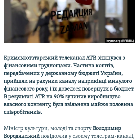
ВІДЕОУРОКИ «ELIFBE»
Русский
СВІДЧЕННЯ ОКУПАЦІЇ
Qırımtatar
УКРАЇНСЬКА ПРОБЛЕМА КРИМУ
ДОЛУЧАЙСЯ!
ІНФОГРАФІКА
Кримськотатарський телеканал ATR зіткнувся з
фінансовими труднощами. Частина коштів,
Усі сайти RFE/RL
передбачених у державному бюджеті України,
прийшли на рахунки каналу наприкінці минулого
фінансового року, і їх довелося повернути в бюджет.
В результаті ATR на 90% зупинив виробництво
власного контенту, була звільнена майже половина
співробітників.
Міністр культури, молоді та спорту
Володимир
Бородянський
повідомив у своєму телеграм-каналі,