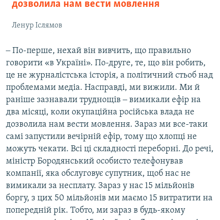
дозволила нам вести мовлення
Ленур Іслямов
‒ По-перше, нехай він вивчить, що правильно
говорити «в Україні». По-друге, те, що він робить,
це не журналістська історія, а політичний стьоб над
проблемами медіа. Насправді, ми вижили. Ми й
раніше зазнавали труднощів ‒ вимикали ефір на
два місяці, коли окупаційна російська влада не
дозволила нам вести мовлення. Зараз ми все-таки
самі запустили вечірній ефір, тому що хлопці не
можуть чекати. Всі ці складності переборні. До речі,
міністр Бородянський особисто телефонував
компанії, яка обслуговує супутник, щоб нас не
вимикали за несплату. Зараз у нас 15 мільйонів
боргу, з цих 50 мільйонів ми маємо 15 витратити на
попередній рік. Тобто, ми зараз в будь-якому