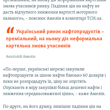
преміальний, на ньому діє неформальна картельна
змова учасників ринку. Падіння цін на нафту не
дасть відчутного зниження вартості моторного
пального», – пояснює Амелін в коментарі ТСН.ua.
Український ринок нафтопродуктів –
преміальний, на ньому діє неформальна
картельна змова учасників
Анатолій Амелін
«По-перше, українські мережі закупили
нафтопродукти за ціною нафти близько 60 доларів і
поки не розпродадуть їх, ціну не опустять.
Опускають в міру закупівлі більш дешевої нафти і
зниження середньозваженої ціни», – каже Амелін.
По-друге, на його думку, нинішнє падіння цін на