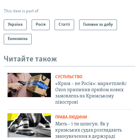
This item is part of
Україна
Росія
Статті
Головне за добу
Економіка
Читайте також
СУСПІЛЬСТВО
«Крим – не Росія»: маркетплейс
Ozon припинив прийом нових
замовлень на Кримському
півострові
ПРАВА ЛЮДИНИ
Мить – і ти шпигун. Як у
кримських судах розглядають
звинувачення в держзраді