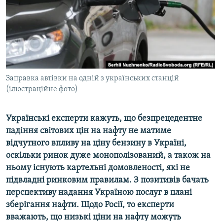
ВІДЕОУРОКИ «ELIFBE»
Русский
СВІДЧЕННЯ ОКУПАЦІЇ
Qırımtatar
УКРАЇНСЬКА ПРОБЛЕМА КРИМУ
ДОЛУЧАЙСЯ!
ІНФОГРАФІКА
Заправка автівки на одній з українських станцій
(ілюстраційне фото)
Усі сайти RFE/RL
Українські експерти кажуть, що безпрецедентне
падіння світових цін на нафту не матиме
відчутного впливу на ціну бензину в Україні,
оскільки ринок дуже монополізований, а також на
ньому існують картельні домовленості, які не
підвладні ринковим правилам. З позитивів бачать
перспективу надання Україною послуг в плані
зберігання нафти. Щодо Росії, то експерти
вважають, що низькі ціни на нафту можуть