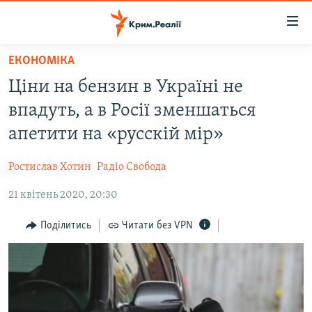
Доступність
посилання
Перейти
ЕКОНОМІКА
до
НОВИНИ
Ціни на бензин в Україні не
основного
ВОДА.КРИМ
матеріалу
впадуть, а в Росії зменшаться
ВІДЕО ТА ФОТО
Перейти
апетити на «русскій мір»
до
ПОЛІТИКА
основної
Ростислав Хотин
Радіо Свобода
БЛОГИ
навігації
Перейти
21 квітень 2020, 20:30
ПОГЛЯД
до
ІНТЕРВ'Ю
Поділитись
Читати без VPN
пошуку
ВСЕ ЗА ДЕНЬ
СПЕЦПРОЕКТИ
ЯК ОБІЙТИ БЛОКУВАННЯ
ДЕПОРТАЦІЯ