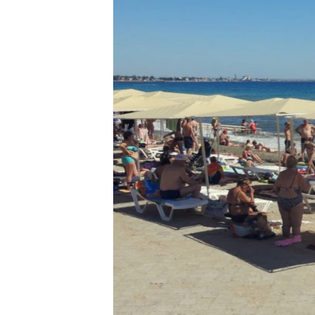
ВІДЕОУРОКИ «ELIFBE»
СВІДЧЕННЯ ОКУПАЦІЇ
УКРАЇНСЬКА ПРОБЛЕМА КРИМУ
ІНФОГРАФІКА