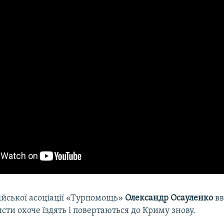
ійської асоціації «Турпомощь»
Олександр Осауленко
вв
исти охоче їздять і повертаються до Криму знову.