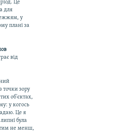
ріод. Це
а для
режжям, у
ому плані за
нов
рає від
тний
з точки зору
тих об'єктах,
му: у когось
адаю. Це я
 липні була
, тим не менш,