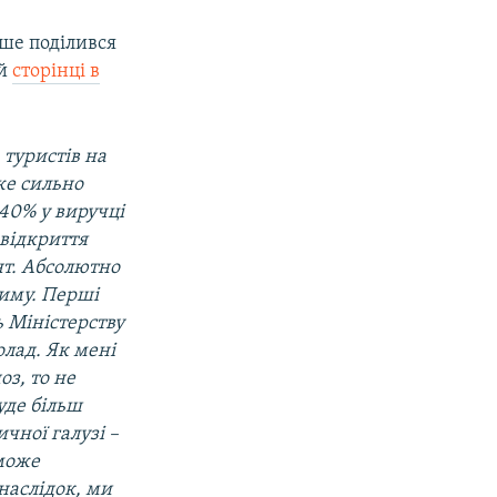
ше поділився
їй
сторінці в
 туристів на
же сильно
-40% у виручці
 відкриття
нт. Абсолютно
риму. Перші
ь Міністерству
олад. Як мені
оз, то не
уде більш
чної галузі –
зможе
 наслідок, ми