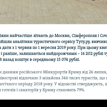
сіяни найчастіше літають до Москви, Сімферополя і Соч
ийшли аналітики туристичного сервісу Туту.ру, вивчи
а дати з 1 червня по 1 вересня 2019 року. При цьому кв
к і раніше, залишаються найдорожчими – 16 202 рублі ту
 й назад коштує в середньому 15 074 рублі.
 даними російського Мінкурортів Криму від 26 липня,
півострові відпочило 3 мільйона 346 тисяч туристів, що 
логічного періоду 2018 року. У відомстві стверджують, 
готелів і санаторіїв у Криму становить 79%.