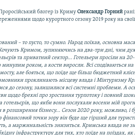
Проросійський блогер із Криму
Олександр Горний
рані
ереженнями щодо курортного сезону 2019 року на сво
ваний – то пусто, то сумно. Народ поїхав, основна маса
 Кочують Кримом, зупиняючись на два-три дні, чим ду
льєрів та приватний сектор... Готельери просіли на 20
з минулим роком, а кости виросли. Всі сподіваються на
мосту, але бояться, що поїде ще більш бюджетний кліє
розмовники проклинають місцеву влада і Мінтуризму К
ися до сезону, залишилися всі системні проблеми. А ос
ви щодо брехні про зростання турпотоку і повний шок
а готельєрів, що якби вони послухали восени мій прогн
 в розширення бізнесу... Сезон 2020 року, можливо, і б
з фінансовий точки зору він буде ще гірший для туристи
уть, а маржинальність знизиться. Кримська влада не 
хідну інфраструктуру для тих, хто поїде на поїздах, як