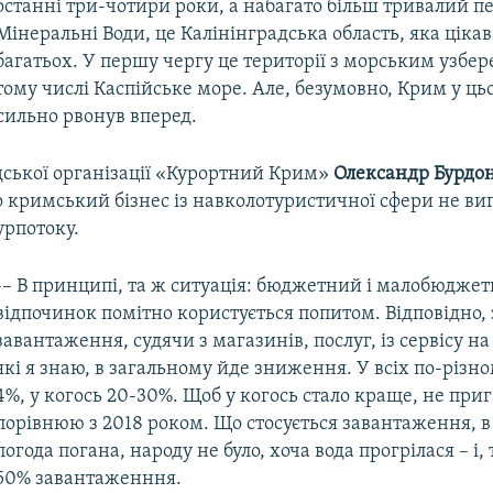
останні три-чотири роки, а набагато більш тривалий пе
Мінеральні Води, це Калінінградська область, яка цікав
багатьох. У першу чергу це території з морським узбе
тому числі Каспійське море. Але, безумовно, Крим у ць
сильно рвонув вперед.
дської організації «Курортний Крим»
Олександр Бурдо
 кримський бізнес із навколотуристичної сфери не виг
урпотоку.
-– В принципі, та ж ситуація: бюджетний і малобюдже
відпочинок помітно користується попитом. Відповідно, 
завантаження, судячи з магазинів, послуг, із сервісу на 
які я знаю, в загальному йде зниження. У всіх по-різно
4%, у когось 20-30%. Щоб у когось стало краще, не приг
порівнюю з 2018 роком. Що стосується завантаження, в
погода погана, народу не було, хоча вода прогрілася – і
50% завантаженння.