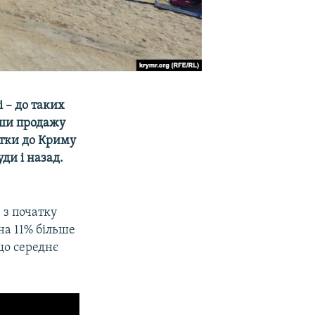
і – до таких
вши продажу
итки до Криму
ди і назад.
 з початку
на 11% більше
що середнє