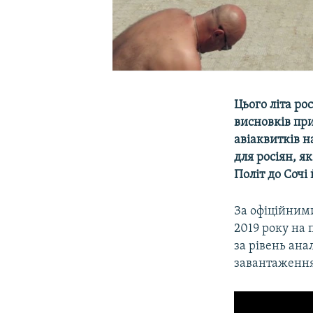
Цього літа ро
висновків пр
авіаквитків н
для росіян, я
Політ до Сочі
За офіційними
2019 року на 
за рівень ана
завантаження 