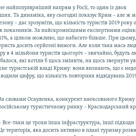
е найпопулярніший напрям у Росії, то один із двох
их. Та динаміка, яку сьогодні показує Крим – але ж м
езону – дає зрозуміти, що кількість туристів 2019 року
х показників. За найскромнішими експертними оцінк
1%, а цілком можливо, що набагато більше. При цьому,
уриста досить серйозні вимоги. Але коли така маса люд
у в 4 мільйони туристів цьогоріч – звичайно, будуть 
балося, які хотіли б щось змінити, на щось звернути ув
не туристській владі Криму: вони визнають, що є недо
одили цифру, що кількість повторних відвідувань 2019
За словами Осауленка, конкурент анексованого Криму
російському туристичному ринку – Краснодарський кр
– Все-таки це трохи інша інфраструктура, інші підходи 
Це територія, яка досить активно в плані туризму розв