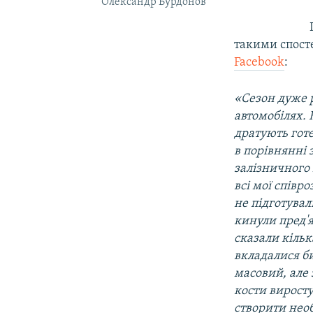
Олександр Бурдонов
такими спост
Facebook
:
«Сезон дуже р
автомобілях.
дратують готе
в порівнянні 
залізничного 
всі мої спів
не підготувал
кинули пред'я
сказали кільк
вкладалися би
масовий, але 
кости вирост
створити необ