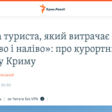
 туриста, який витрачає
во і наліво»: про курорт
 у Криму
овський
, 20:30
ь
Читати без VPN