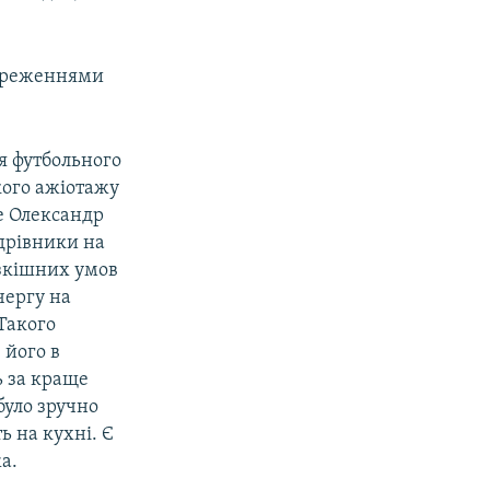
тереженнями
я футбольного
кого ажіотажу
ше Олександр
ндрівники на
озкішних умов
чергу на
 Такого
 його в
 за краще
було зручно
ь на кухні. Є
а.