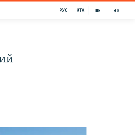
РУС
КТА
ний