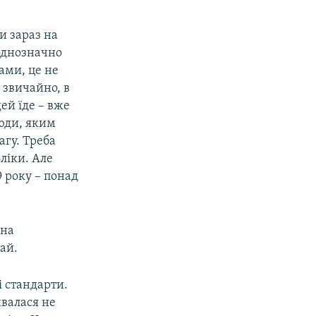
и зараз на
 однозначно
ами, це не
 звичайно, в
ей їде – вже
люди, яким
агу. Треба
ліки. Але
 року – понад
 на
ай.
і стандарти.
ивалася не