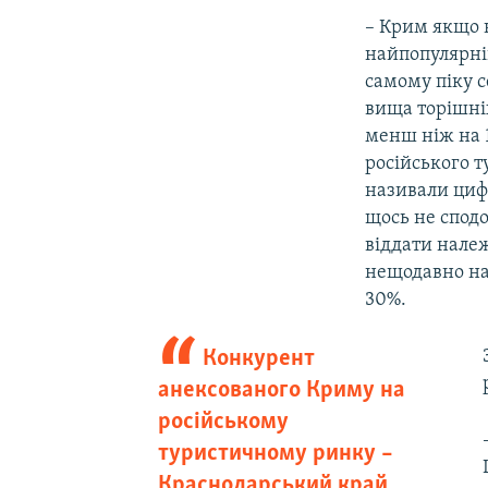
– Крим якщо н
найпопулярніш
самому піку с
вища торішні
менш ніж на 1
російського т
називали цифр
щось не сподо
віддати належ
нещодавно нав
30%.
Конкурент
анексованого Криму на
російському
туристичному ринку –
Краснодарський край