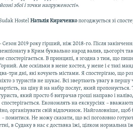
озні збої і точки напруженості».
Sudak Hostel
Наталія Кириченко
погоджується зі спос
–
Сезон 2019 року гірший, ніж 2018-го. Після закінченн
чемпіонату в Крим буквально народ валив, цьогоріч та
не спостерігається. В принципі, я згодна з тим, що пи
Горний. Але оскільки в мене хостел, у мене і є такі ма
два-три дні, які кочують містами. Я спостерігаю, що р
ніхто з туристів не шукає. Всі звертають увагу в першу 
вартість, на ціну й на набір послуг, який пропонується.
туриста, який просто б витрачав гроші направо і наліво,
 спостерігається. Економлять на екскурсіях
–
вважають
йно, організувати свій відпочинок. Найголовніше, щоб 
а
–
помитися. Не можу сказати, що всі поголовно готуют
тні, в Судаку в нас є доставка їжі, цілком нормальна їж