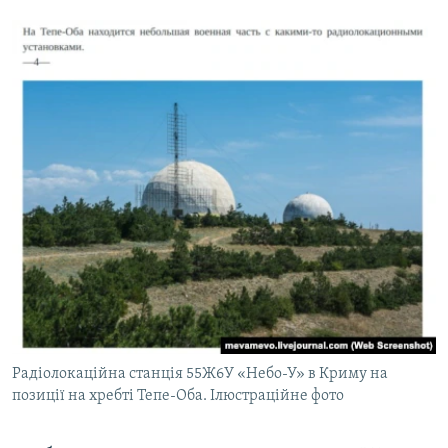
Радіолокаційна станція 55Ж6У «Небо-У» в Криму на
позиції на хребті Тепе-Оба. Ілюстраційне фото