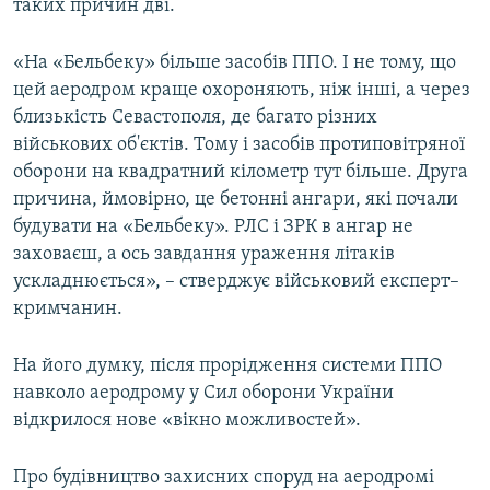
таких причин дві.
«На «Бельбеку» більше засобів ППО. І не тому, що
цей аеродром краще охороняють, ніж інші, а через
близькість Севастополя, де багато різних
військових об'єктів. Тому і засобів протиповітряної
оборони на квадратний кілометр тут більше. Друга
причина, ймовірно, це бетонні ангари, які почали
будувати на «Бельбеку». РЛС і ЗРК в ангар не
заховаєш, а ось завдання ураження літаків
ускладнюється», – стверджує військовий експерт–
кримчанин.
На його думку, після прорідження системи ППО
навколо аеродрому у Сил оборони України
відкрилося нове «вікно можливостей».
Про будівництво захисних споруд на аеродромі