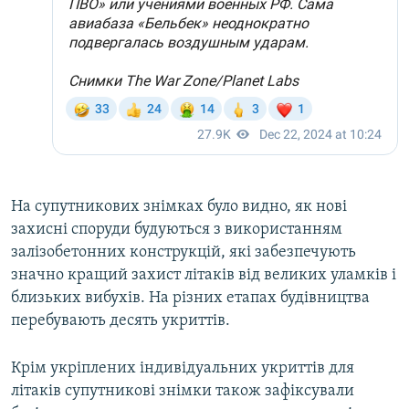
На супутникових знімках було видно, як нові
захисні споруди будуються з використанням
залізобетонних конструкцій, які забезпечують
значно кращий захист літаків від великих уламків і
близьких вибухів. На різних етапах будівництва
перебувають десять укриттів.
Крім укріплених індивідуальних укриттів для
літаків супутникові знімки також зафіксували