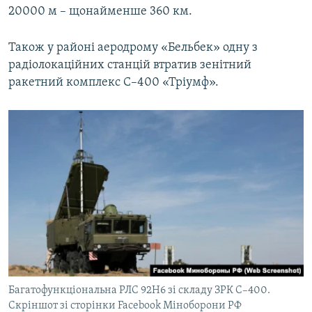
20000 м – щонайменше 360 км.
Також у районі аеродрому «Бельбек» одну з
радіолокаційних станцій втратив зенітний
ракетний комплекс С–400 «Тріумф».
Багатофункціональна РЛС 92Н6 зі складу ЗРК С–400.
Скріншот зі сторінки Facebook Міноборони РФ