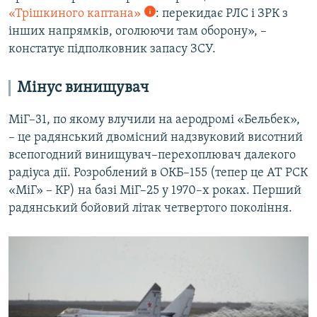
«Трішкиного каптана»
: перекидає РЛС і ЗРК з
інших напрямків, оголюючи там оборону», –
констатує підполковник запасу ЗСУ.
Мінус винищувач
МіГ–31, по якому влучили на аеродромі «Бельбек»,
– це радянський двомісний надзвуковий висотний
всепогодний винищувач–перехоплювач далекого
радіуса дії. Розроблений в ОКБ–155 (тепер це АТ РСК
«МіГ» – КР) на базі МіГ–25 у 1970–х роках. Перший
радянський бойовий літак четвертого покоління.