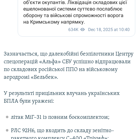
Зазначається, що далекобійні безпілотники Центру
спецоперацій «Альфа» СБУ успішно відпрацювали
по складових російської ППО на військовому
аеродромі «Бельбек».
У результаті прицільних влучань українських
БПЛА були уражені:
літак МіГ–31 із повним боєкомплектом;
РЛС 92Н6, що входить до складу зенітно–
ракетного комплексу С–400 «Тріумф»;