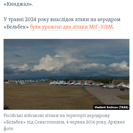
«Кинджал».
У травні 2024 року внаслідок атаки на аеродром
«Бельбек»
були уражені два літаки МіГ–31БМ
.
Російські військові літаки на території аеродрому
«Бельбек» під Севастополем, 4 червня 2016 року. Архівне
фото