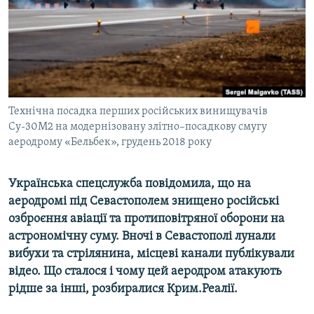
ВІДЕОУРОКИ «ELIFBE»
Русский
СВІДЧЕННЯ ОКУПАЦІЇ
Qırımtatar
УКРАЇНСЬКА ПРОБЛЕМА КРИМУ
ДОЛУЧАЙСЯ!
ІНФОГРАФІКА
Технічна посадка перших російських винищувачів
Су-30М2 на модернізовану злітно–посадкову смугу
аеродрому «Бельбек», грудень 2018 року
Усі сайти RFE/RL
Українська спецслужба повідомила, що на
аеродромі під Севастополем знищено російські
озброєння авіації та протиповітряної оборони на
астрономічну суму. Вночі в Севастополі лунали
вибухи та стрілянина, місцеві канали публікували
відео. Що сталося і чому цей аеродром атакують
рідше за інші, розбиралися Крим.Реалії.