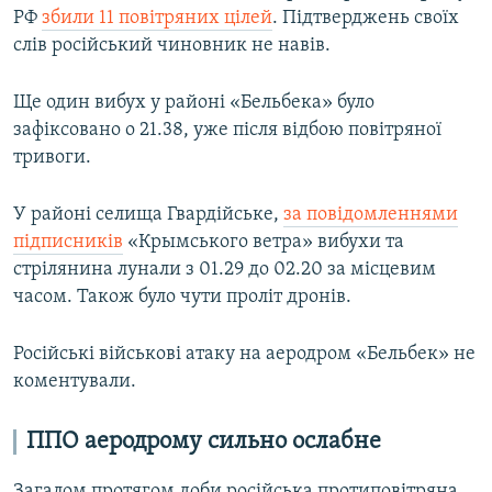
РФ
збили 11 повітряних цілей
. Підтверджень своїх
слів російський чиновник не навів.
Ще один вибух у районі «Бельбека» було
зафіксовано о 21.38, уже після відбою повітряної
тривоги.
У районі селища Гвардійське,
за повідомленнями
підписників
«Крымського ветра» вибухи та
стрілянина лунали з 01.29 до 02.20 за місцевим
часом. Також було чути проліт дронів.
Російські військові атаку на аеродром «Бельбек» не
коментували.
ППО аеродрому сильно ослабне
Загалом протягом доби російська протиповітряна