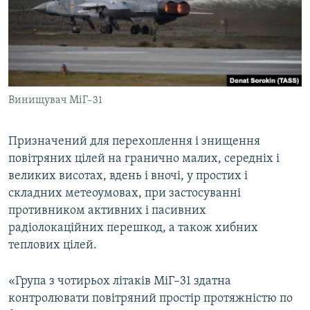
Винищувач МіГ–31
Призначений для перехоплення і знищення
повітряних цілей на гранично малих, середніх і
великих висотах, вдень і вночі, у простих і
складних метеоумовах, при застосуванні
противником активних і пасивних
радіолокаційних перешкод, а також хибних
теплових цілей.
«Група з чотирьох літаків МіГ–31 здатна
контролювати повітряний простір протяжністю по