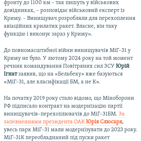
фронту до 1100 км – так пишуть у військових
довідниках, – розповідає військовий експерт із
Криму. – Винищувач розробляли для перехоплення
авіаційних крилатих ракет. Власне, він таку
функцію і виконує зараз у Криму».
До повномасштабної війни винищувачів МіГ–31 у
Криму не було. У лютому 2024 року на той момент
речник командування Повітряних сил ЗСУ
Юрій
Ігнат
заявив, що на «Бельбеку» вже базуються
«МіГ–31, але класифікації БМ, а не К».
На початку 2019 року стало відомо, що Міноборони
РФ підписало контракт на модернізацію партії
винищувачів–перехоплювачів до МіГ–31БМ.
За
запевненнями президента ОАК
Юрія Слюсаря
,
увесь парк МіГ–31 мали модернізувати до 2023 року.
МіГ–31К переобладнаний під пуски ракет