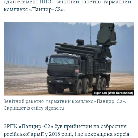
один елемент ППО – зенітний ракетно–гарматний
комплекс «Панцир–С2».
Зенітний ракетно–гарматний комплекс «Панцир–С2».
Скріншот із сайту bigenc.ru
ЗРПК «Панцир–С2» був прийнятий на озброєння
російської армії у 2015 році, і це покращена версія