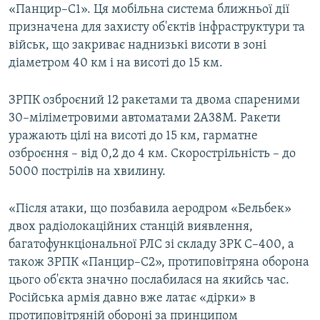
«Панцир–С1». Ця мобільна система ближньої дії
призначена для захисту об'єктів інфраструктури та
військ, що закриває наднизькі висоти в зоні
діаметром 40 км і на висоті до 15 км.
ЗРПК озброєний 12 ракетами та двома спареними
30–міліметровими автоматами 2А38М. Ракети
уражають цілі на висоті до 15 км, гарматне
озброєння – від 0,2 до 4 км. Скорострільність – до
5000 пострілів на хвилину.
«Після атаки, що позбавила аеродром «Бельбек»
двох радіолокаційних станцій виявлення,
багатофункціональної РЛС зі складу ЗРК С–400, а
також ЗРПК «Панцир–С2», протиповітряна оборона
цього об'єкта значно послабилася на якийсь час.
Російська армія давно вже латає «дірки» в
протиповітряній обороні за принципом