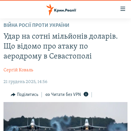
Доступність
посилання
Перейти
ВІЙНА РОСІЇ ПРОТИ УКРАЇНИ
до
НОВИНИ
Удар на сотні мільйонів доларів.
основного
ВОДА.КРИМ
матеріалу
Що відомо про атаку по
ВІДЕО ТА ФОТО
Перейти
аеродрому в Севастополі
до
ПОЛІТИКА
основної
Сергій Коваль
БЛОГИ
навігації
Перейти
21 грудень 2025, 14:56
ПОГЛЯД
до
ІНТЕРВ'Ю
Поділитись
Читати без VPN
пошуку
ВСЕ ЗА ДЕНЬ
СПЕЦПРОЕКТИ
ЯК ОБІЙТИ БЛОКУВАННЯ
ДЕПОРТАЦІЯ