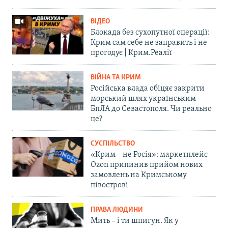
ВІДЕО
Блокада без сухопутної операції:
Крим сам себе не заправить і не
прогодує | Крим.Реалії
ВІЙНА ТА КРИМ
Російська влада обіцяє закрити
морський шлях українським
БпЛА до Севастополя. Чи реально
це?
СУСПІЛЬСТВО
«Крим – не Росія»: маркетплейс
Ozon припинив прийом нових
замовлень на Кримському
півострові
ПРАВА ЛЮДИНИ
Мить – і ти шпигун. Як у