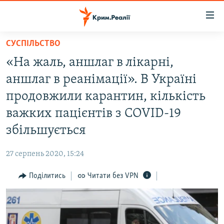
Доступність
посилання
Перейти
СУСПІЛЬСТВО
до
НОВИНИ
«На жаль, аншлаг в лікарні,
основного
ВОДА.КРИМ
матеріалу
аншлаг в реанімації». В Україні
ВІДЕО ТА ФОТО
Перейти
продовжили карантин, кількість
до
ПОЛІТИКА
важких пацієнтів з COVID-19
основної
БЛОГИ
навігації
збільшується
Перейти
ПОГЛЯД
до
27 серпень 2020, 15:24
ІНТЕРВ'Ю
пошуку
Поділитись
Читати без VPN
ВСЕ ЗА ДЕНЬ
СПЕЦПРОЕКТИ
ЯК ОБІЙТИ БЛОКУВАННЯ
ДЕПОРТАЦІЯ