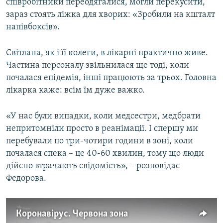
співробітники переодягалися, могли перекусити,
зараз стоять ліжка для хворих: «Зробили на кшталт
напівбоксів».
Світлана, як і її колеги, в лікарні практично живе.
Частина персоналу звільнилася ще тоді, коли
почалася епідемія, інші працюють за трьох. Головна
лікарка каже: всім їм дуже важко.
«У нас були випадки, коли медсестри, медбрати
непритомніли просто в реанімації. І спершу ми
перебували по три-чотири години в зоні, коли
почалася спека – це 40-60 хвилин, тому що люди
дійсно втрачають свідомість», – розповідає
Федорова.
Коронавірус. Червона зона