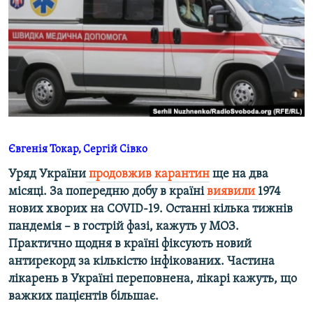
ВІДЕОУРОКИ «ELIFBE»
Русский
СВІДЧЕННЯ ОКУПАЦІЇ
Qırımtatar
УКРАЇНСЬКА ПРОБЛЕМА КРИМУ
ДОЛУЧАЙСЯ!
ІНФОГРАФІКА
Євгенія Токар, Сергій Сівко
Усі сайти RFE/RL
Уряд України
продовжив карантин
ще на два
місяці. За попередню добу в країні
виявили
1974
нових хворих на COVID-19. Останні кілька тижнів
пандемія – в гострій фазі, кажуть у МОЗ.
Практично щодня в країні фіксують новий
антирекорд за кількістю інфікованих. Частина
лікарень в Україні переповнена, лікарі кажуть, що
важких пацієнтів більшає.