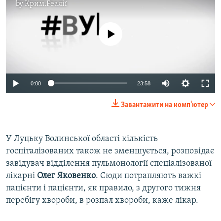
by
Крим.Реалії
No media source currently available
Auto
0:00
23:58
270p
Завантажити на комп'ютер
360p
Auto
270p
360p
480p
480p
У Луцьку Волинської області кількість
госпіталізованих також не зменшується, розповідає
720p
720p
1080p
завідувач відділення пульмонології спеціалізованої
1080p
лікарні
Олег Яковенко
. Сюди потрапляють важкі
пацієнти і пацієнти, як правило, з другого тижня
перебігу хвороби, в розпал хвороби, каже лікар.