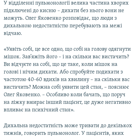
У відділенні пульмонології велика частина хворих
підключені до кисню – дихати без нього вони не
можуть. Олег Яковенко розповідає, що люди з
дихальною недостатністю перебувають на межі
відчаю.
«Уявіть собі, це все одно, що собі на голову одягнути
мішок. Зав’яжіть його – і на скільки вас вистачить?
Ви відчуєте на собі, що це таке, коли мішок на
голові і нічим дихати. Або спробуйте подихати з
частотою 40-60 вдихів на хвилину – на скільки вас
вистачить? Можна собі уявити цей стан, – пояснює
Олег Яковенко. – Особливо коли бачать, що поруч
на ліжку вмирає інший пацієнт, це дуже негативно
впливає на психічний стан».
Дихальна недостатність може тривати до декількох
тижнів, говорить пульмонолог. У пацієнтів, яких