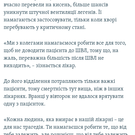
вчасно перевели на кисень, більше шансів
уникнути штучної вентиляції легенів. Її
намагаються застосовувати, тільки коли хворі
перебувають у критичному стані.
«Ми з колегами намагаємося робити все для того,
щоб не доводити пацієнта до ШВЛ, тому що, на
жаль, переважна більшість після ШВЛ не
виходить», – зізнається лікар.
До його відділення потрапляють тільки важкі
пацієнти, тому смертність тут вища, ніж в інших
лікарнях. Вранці у вівторок не вдалося врятувати
одну з пацієнток.
«Кожна людина, яка вмирає в нашій лікарні – це
для нас трагедія. Ти намагаєшся робити те, що від
тебе залежить, але розумієш, що від тебе залежить