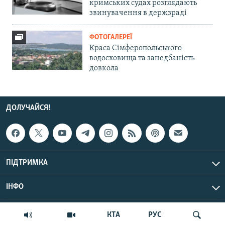
кримських судах розглядають
звинувачення в держзраді
ФОТОГАЛЕРЕЇ
Краса Сімферопольського
водосховища та занедбаність
довкола
ДОЛУЧАЙСЯ!
ПІДТРИМКА
ІНФО
© Крим.Реалії, 2026 | Усі права застережено.
КТА
РУС