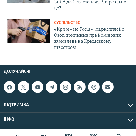
БпЛА до Севастополя. Чи реально
це?
СУСПІЛЬСТВО
«Крим – не Росія»: маркетплейс
Ozon припинив прийом нових
замовлень на Кримському
півострові
ДОЛУЧАЙСЯ!
ПІДТРИМКА
ІНФО
© Крим.Реалії, 2026 | Усі права застережено.