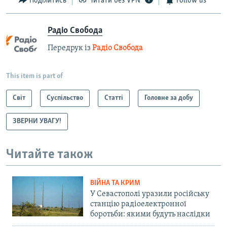
Поділитись
Читати без VPN
Follow us
Радіо Свобода
Передрук із
Радіо Свобода
This item is part of
Світ
Суспільство
Статті
Головне за добу
ЗВЕРНИ УВАГУ!
Читайте також
ВІЙНА ТА КРИМ
У Севастополі уразили російську
станцію радіоелектронної
боротьби: якими будуть наслідки