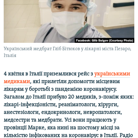
ВІДЕОУРОКИ «ELIFBE»
Русский
СВІДЧЕННЯ ОКУПАЦІЇ
Qırımtatar
УКРАЇНСЬКА ПРОБЛЕМА КРИМУ
ДОЛУЧАЙСЯ!
ІНФОГРАФІКА
Український медбрат Гліб Бітюков у лікарні міста Пезаро,
Італія
Усі сайти RFE/RL
4 квітня в Італії приземлився рейс з
українськими
медиками
, які прилетіли допомогти місцевим
лікарям у боротьбі з пандемією коронавірусу.
Загалом до Італії прибуло 20 медиків, з-поміж яких:
лікарі-інфекціоністи, реаніматологи, хірурги,
анестезіологи, ендокринологи, невропатологи,
медсестри та медбрати. Усі вони працюють у
провінції Марке, яка нині на шостому місці за
кількістю інфікованих на коронавірус в Італії. Радіо