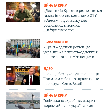
ВІЙНА ТА КРИМ
«Для них із Кримом розпочнеться
важка історія»: командир ОТУ
«Одеса» – про пастку для
російських військ на
Кінбурнській косі
ПРАВА ЛЮДИНИ
«Крим – єдиний регіон, де
українці – меншість»: дискусія
навколо нової пам'ятної дати
ВІДЕО
Блокада без сухопутної операції:
Крим сам себе не заправить і не
прогодує | Крим.Реалії
ВІЙНА ТА КРИМ
Російська влада обіцяє закрити
морський шлях українським