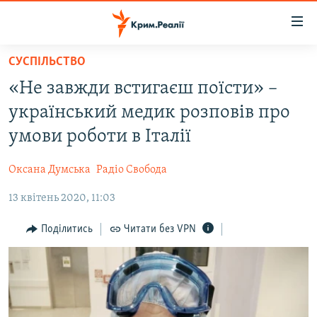
Доступність
посилання
Перейти
СУСПІЛЬСТВО
до
НОВИНИ
«Не завжди встигаєш поїсти» –
основного
ВОДА.КРИМ
матеріалу
український медик розповів про
ВІДЕО ТА ФОТО
Перейти
умови роботи в Італії
до
ПОЛІТИКА
основної
Оксана Думська
Радіо Свобода
БЛОГИ
навігації
Перейти
13 квітень 2020, 11:03
ПОГЛЯД
до
ІНТЕРВ'Ю
Поділитись
Читати без VPN
пошуку
ВСЕ ЗА ДЕНЬ
СПЕЦПРОЕКТИ
ЯК ОБІЙТИ БЛОКУВАННЯ
ДЕПОРТАЦІЯ