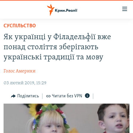
Доступність
посилання
Перейти
СУСПІЛЬСТВО
до
НОВИНИ
Як українці у Філадельфії вже
основного
ВОДА.КРИМ
матеріалу
понад століття зберігають
ВІДЕО ТА ФОТО
Перейти
українські традиції та мову
до
ПОЛІТИКА
основної
Голос Америки
БЛОГИ
навігації
Перейти
03 лютий 2019, 15:29
ПОГЛЯД
до
ІНТЕРВ'Ю
Поділитись
Читати без VPN
пошуку
ВСЕ ЗА ДЕНЬ
СПЕЦПРОЕКТИ
ЯК ОБІЙТИ БЛОКУВАННЯ
ДЕПОРТАЦІЯ