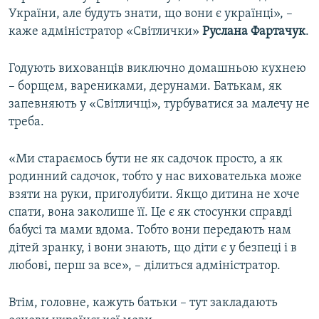
України, але будуть знати, що вони є українці», –
каже адміністратор «Світлички»
Руслана Фартачук
.
Годують вихованців виключно домашньою кухнею
– борщем, варениками, дерунами. Батькам, як
запевняють у «Світличці», турбуватися за малечу не
треба.
«Ми стараємось бути не як садочок просто, а як
родинний садочок, тобто у нас вихователька може
взяти на руки, приголубити. Якщо дитина не хоче
спати, вона заколише її. Це є як стосунки справді
бабусі та мами вдома. Тобто вони передають нам
дітей зранку, і вони знають, що діти є у безпеці і в
любові, перш за все», – ділиться адміністратор. ​
Втім, головне, кажуть батьки – тут закладають