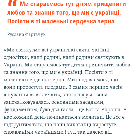
Ми стараємось тут дітям прищепити
любов та знання того, що ми є українці.
Посіяти в ті маленькі сердечка зерна
Руслана Фартачук
«Ми святкуємо всі українські свята, які їхні
однолітки, наші родичі, наші родини святкують в
Україні. Ми стараємось тут дітям прищепити любов
та знання того, що ми є українці. Посіяти в ті
маленькі сердечка зерна. Ми сподіваємося, що
вони проростуть плодами. З самих перших часів
існування «Світлички», з того часу як вона
започатковувалась, основними засадами,
фундаментом, було два гасла – це Бог та Україна. У
нас кожний день починається з молитви. Це все є
підґрунтям того, що наші вихованці виростуть
справжніми українцями і тут, так далеко від