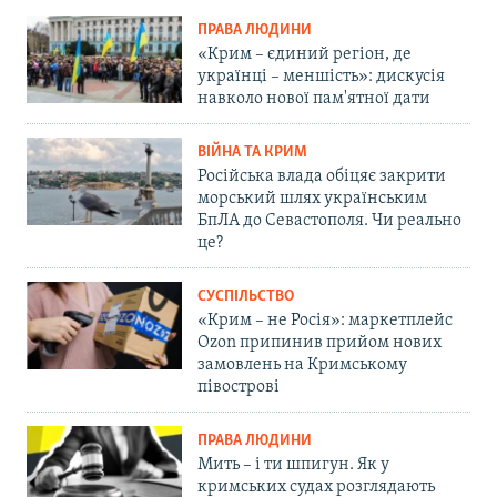
ПРАВА ЛЮДИНИ
«Крим – єдиний регіон, де
українці – меншість»: дискусія
навколо нової пам'ятної дати
ВІЙНА ТА КРИМ
Російська влада обіцяє закрити
морський шлях українським
БпЛА до Севастополя. Чи реально
це?
СУСПІЛЬСТВО
«Крим – не Росія»: маркетплейс
Ozon припинив прийом нових
замовлень на Кримському
півострові
ПРАВА ЛЮДИНИ
Мить – і ти шпигун. Як у
кримських судах розглядають