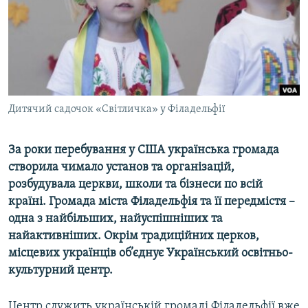
ВІДЕОУРОКИ «ELIFBE»
Русский
СВІДЧЕННЯ ОКУПАЦІЇ
Qırımtatar
УКРАЇНСЬКА ПРОБЛЕМА КРИМУ
ДОЛУЧАЙСЯ!
ІНФОГРАФІКА
Дитячий садочок «Світличка» у Філадельфії
За роки перебування у США українська громада
Усі сайти RFE/RL
створила чимало установ та організацій,
розбудувала церкви, школи та бізнеси по всій
країні. Громада міста Філадельфія та її передмістя –
одна з найбільших, найуспішніших та
найактивніших. Окрім традиційних церков,
місцевих українців об’єднує Український освітньо-
культурний центр.
Центр служить українській громаді Філадельфії вже