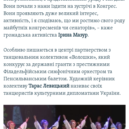
Вони почали з нами їздити на зустрічі в Конгрес.
Вони проявляють дуже великий інтерес,
активність, і я сподіваюь, що ми ростимо свого роду
майбутніх конгресменів чи сенаторів», – каже
громадська активістка
Ірина Мазур
.
Особливо пишаються в центрі партнерством з
танцювальним колективом «Волошки», який
конкурує за державні гранти з престижними
Філадельфійським симфонічним оркестром та
Пенсильванським балетом. Художній керівник
колективу
Тарас Левицький
називає своїх
танцюристів культурними дипломатами України.