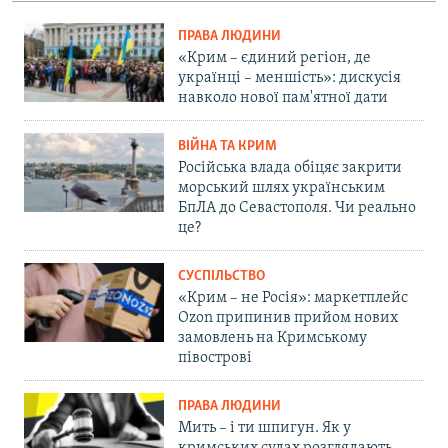
ПРАВА ЛЮДИНИ
«Крим – єдиний регіон, де
українці – меншість»: дискусія
навколо нової пам'ятної дати
ВІЙНА ТА КРИМ
Російська влада обіцяє закрити
морський шлях українським
БпЛА до Севастополя. Чи реально
це?
СУСПІЛЬСТВО
«Крим – не Росія»: маркетплейс
Ozon припинив прийом нових
замовлень на Кримському
півострові
ПРАВА ЛЮДИНИ
Мить – і ти шпигун. Як у