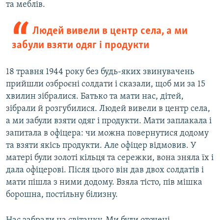
та меблів.
Людей вивели в центр села, а ми
забули взяти одяг і продукти
18 травня 1944 року без будь-яких звинувачень
прийшли озброєні солдати і сказали, щоб ми за 15
хвилин зібралися. Батько та мати нас, дітей,
зібрали й розгубилися. Людей вивели в центр села,
а ми забули взяти одяг і продукти. Мати заплакала і
запитала в офіцера: чи можна повернутися додому
та взяти якісь продукти. Але офіцер відмовив. У
матері були золоті кільця та сережки, вона зняла їх і
дала офіцерові. Після цього він дав двох солдатів і
мати пішла з ними додому. Взяла тісто, пів мішка
борошна, постільну білизну.