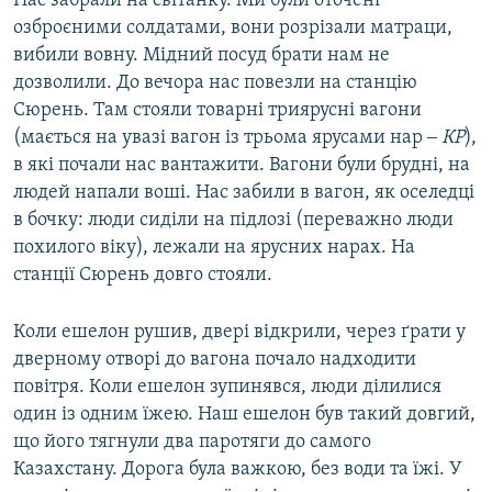
Нас забрали на світанку. Ми були оточені
озброєними солдатами, вони розрізали матраци,
вибили вовну. Мідний посуд брати нам не
дозволили. До вечора нас повезли на станцію
Сюрень. Там стояли товарні триярусні вагони
(мається на увазі вагон із трьома ярусами нар ‒
КР
),
в які почали нас вантажити. Вагони були брудні, на
людей напали воші. Нас забили в вагон, як оселедці
в бочку: люди сиділи на підлозі (переважно люди
похилого віку), лежали на ярусних нарах. На
станції Сюрень довго стояли.
Коли ешелон рушив, двері відкрили, через ґрати у
дверному отворі до вагона почало надходити
повітря. Коли ешелон зупинявся, люди ділилися
один із одним їжею. Наш ешелон був такий довгий,
що його тягнули два паротяги до самого
Казахстану. Дорога була важкою, без води та їжі. У