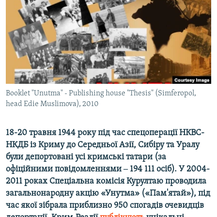
ВІДЕОУРОКИ «ELIFBE»
Русский
СВІДЧЕННЯ ОКУПАЦІЇ
Qırımtatar
УКРАЇНСЬКА ПРОБЛЕМА КРИМУ
ДОЛУЧАЙСЯ!
ІНФОГРАФІКА
Booklet "Unutma" - Publishing house "Thesis" (Simferopol,
head Edie Muslimova), 2010
Усі сайти RFE/RL
18-20 травня 1944 року під час спецоперації НКВС-
НКДБ із Криму до Середньої Азії, Сибіру та Уралу
були депортовані усі кримські татари (за
офіційними повідомленнями ‒ 194 111 осіб). У 2004-
2011 роках Спеціальна комісія Курултаю проводила
загальнонародну акцію «Унутма» («Пам'ятай»), під
час якої зібрала приблизно 950 спогадів очевидців