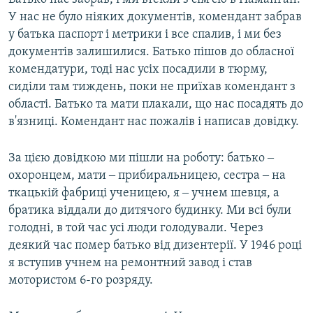
У нас не було ніяких документів, комендант забрав
у батька паспорт і метрики і все спалив, і ми без
документів залишилися. Батько пішов до обласної
комендатури, тоді нас усіх посадили в тюрму,
сиділи там тиждень, поки не приїхав комендант з
області. Батько та мати плакали, що нас посадять до
в'язниці. Комендант нас пожалів і написав довідку.
За цією довідкою ми пішли на роботу: батько ‒
охоронцем, мати ‒ прибиральницею, сестра ‒ на
ткацькій фабриці ученицею, я ‒ учнем шевця, а
братика віддали до дитячого будинку. Ми всі були
голодні, в той час усі люди голодували. Через
деякий час помер батько від дизентерії. У 1946 році
я вступив учнем на ремонтний завод і став
мотористом 6-го розряду.