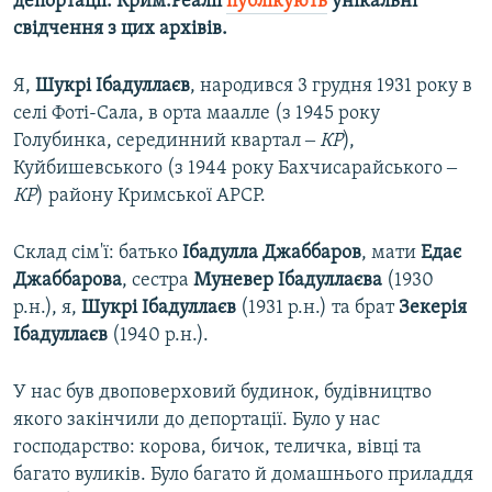
депортації. Крим.Реалії
публікують
унікальні
свідчення з цих архівів.
Я,
Шукрі Ібадуллаєв
, народився 3 грудня 1931 року в
селі Фоті-Сала, в орта маалле (з 1945 року
Голубинка, серединний квартал ‒
КР
),
Куйбишевського (з 1944 року Бахчисарайського ‒
КР
) району Кримської АРСР.
Склад сім'ї: батько
Ібадулла Джаббаров
, мати
Едає
Джаббарова
, сестра
Муневер Ібадуллаєва
(1930
р.н.), я,
Шукрі Ібадуллаєв
(1931 р.н.) та брат
Зекерія
Ібадуллаєв
(1940 р.н.).
У нас був двоповерховий будинок, будівництво
якого закінчили до депортації. Було у нас
господарство: корова, бичок, теличка, вівці та
багато вуликів. Було багато й домашнього приладдя