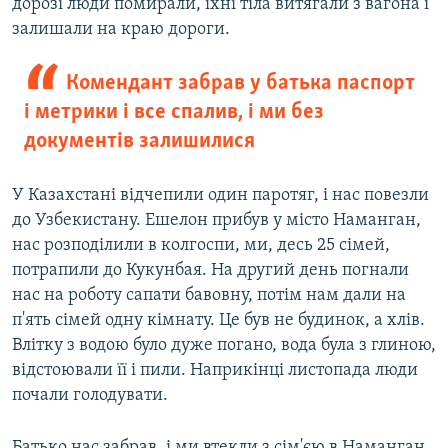
дорозі люди помирали, їхні тіла витягали з вагона і
залишали на краю дороги.
Комендант забрав у батька паспорт
і метрики і все спалив, і ми без
документів залишилися
У Казахстані відчепили один паротяг, і нас повезли
до Узбекистану. Ешелон прибув у місто Наманган,
нас розподілили в колгоспи, ми, десь 25 сімей,
потрапили до Кукунбая. На другий день погнали
нас на роботу сапати бавовну, потім нам дали на
п'ять сімей одну кімнату. Це був не будинок, а хлів.
Влітку з водою було дуже погано, вода була з глиною,
відстоювали її і пили. Наприкінці листопада люди
почали голодувати.
Батько нас забрав, і ми втекли з сім'єю в Наманган.