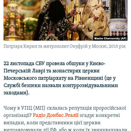
ВІДЕОУРОКИ «ELIFBE»
Русский
СВІДЧЕННЯ ОКУПАЦІЇ
Qırımtatar
УКРАЇНСЬКА ПРОБЛЕМА КРИМУ
ДОЛУЧАЙСЯ!
ІНФОГРАФІКА
Патріарх Кирил та митрополит Онуфрій у Москві, 2015 рік
22 листопада СБУ провела обшуки у Києво-
Усі сайти RFE/RL
Печерській Лаврі та монастирях церкви
Московського патріархату на Рівненщині (це у
Службі безпеки назвали контррозвідувальними
заходами).
Чому в УПЦ (МП) склалась репутація проросійської
організації?
Радіо Донбас.Реалії
згадує конкретні
випадки, коли представники цієї церкви
виправдовували дії РФ, або ж коли їх звинувачували