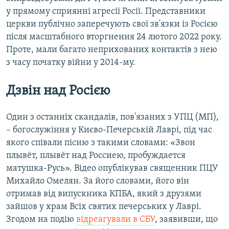
у прямому сприянні агресії Росії. Представники
церкви публічно заперечують свої зв'язки із Росією
після масштабного вторгнення 24 лютого 2022 року.
Проте, мали багато неприхованих контактів з нею
з часу початку війни у 2014-му.
Дзвін над Росією
Один з останніх скандалів, пов'язаних з УПЦ (МП),
– богослужіння у Києво-Печерській Лаврі, під час
якого співали пісню з такими словами: «Звон
плывёт, плывёт над Россиею, пробуждается
матушка-Русь». Відео опублікував священник ПЦУ
Михайло Омелян. За його словами, його він
отримав від випускника КПБА, який з друзями
зайшов у храм Всіх святих печерських у Лаврі.
Згодом на подію
відреагували в СБУ
, заявивши, що