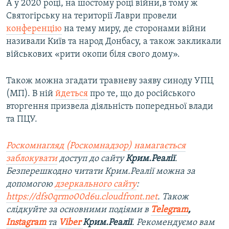
А у 2020 році, на шостому році війни,в тому ж
Святогірську на території Лаври провели
конференцію
на тему миру, де сторонами війни
називали Київ та народ Донбасу, а також закликали
військових «рити окопи біля свого дому».
Також можна згадати травневу заяву синоду УПЦ
(МП). В ній
йдеться
про те, що до російського
вторгення призвела діяльність попередньої влади
та ПЦУ.
Роскомнагляд (Роскомнадзор) намагається
заблокувати
доступ до сайту
Крим.Реалії
.
Безперешкодно читати Крим.Реалії можна за
допомогою
дзеркального сайту
:
https://dfs0qrmo00d6u.cloudfront.net
. Також
слідкуйте за основними подіями в
Telegram
,
Instagram
та
Viber
Крим.Реалії
. Ре
комендуємо вам