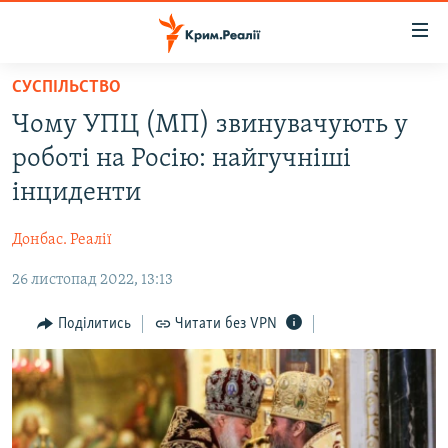
Доступність
посилання
Перейти
СУСПІЛЬСТВО
до
НОВИНИ
Чому УПЦ (МП) звинувачують у
основного
ВОДА.КРИМ
матеріалу
роботі на Росію: найгучніші
ВІДЕО ТА ФОТО
Перейти
інциденти
до
ПОЛІТИКА
основної
Донбас. Реалії
БЛОГИ
навігації
Перейти
26 листопад 2022, 13:13
ПОГЛЯД
до
ІНТЕРВ'Ю
Поділитись
Читати без VPN
пошуку
ВСЕ ЗА ДЕНЬ
СПЕЦПРОЕКТИ
ЯК ОБІЙТИ БЛОКУВАННЯ
ДЕПОРТАЦІЯ