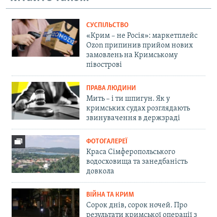
СУСПІЛЬСТВО
«Крим – не Росія»: маркетплейс
Ozon припинив прийом нових
замовлень на Кримському
півострові
ПРАВА ЛЮДИНИ
Мить – і ти шпигун. Як у
кримських судах розглядають
звинувачення в держзраді
ФОТОГАЛЕРЕЇ
Краса Сімферопольського
водосховища та занедбаність
довкола
ВІЙНА ТА КРИМ
Сорок днів, сорок ночей. Про
результати кримської операції з