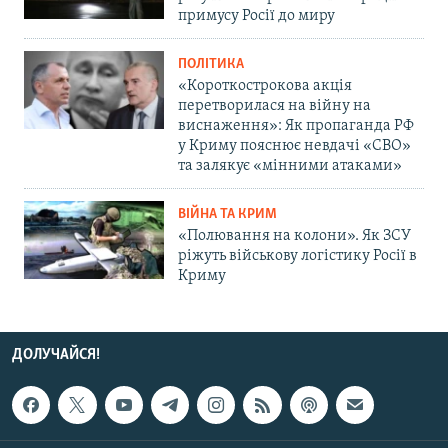
примусу Росії до миру
ПОЛІТИКА
«Короткострокова акція
перетворилася на війну на
виснаження»: Як пропаганда РФ
у Криму пояснює невдачі «СВО»
та залякує «мінними атаками»
ВІЙНА ТА КРИМ
«Полювання на колони». Як ЗСУ
ріжуть військову логістику Росії в
Криму
ДОЛУЧАЙСЯ!