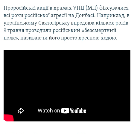
Проросійські акції в храмах УПЦ (МП) фіксувалися
всі роки російської агресії на Донбасі. Наприклад, в
українському Святогірську впродовж кількох років
9 травня проводили російський «безсмертний
полк», називаючи його просто хресною ходою.