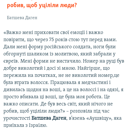
робив, щоб уціліли люди?
Батшева Даген
«Важко мені приховати свої емоції і важко
повірити, що через 75 років стою тут перед вами.
Дали мені форму російського солдата, ноги були
обгорнуті шаликом із молитвою, який забрали у
євреїв. Мені форми не вистачило. Номер на руці був
добре виколотий і досі зі мною. Найгірше, що
пережила на початках, не не виколотий номер,це
була втрата волосся. Працювала я медчастині і
дивилась щодня на воші, а це на волоссі і на одязі, я
просто вбивала ці воші, це була моя робота. Це
важко описати. Де був весь світ, який нічого не
робив, щоб уціліли люди?» – розповіла під час
урочистості
Батшева Даген
, в’язень «Аушвіцу», яка
приїхала з Ізраїлю.