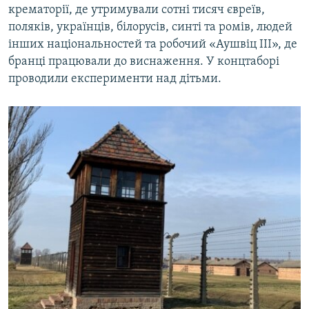
крематорії, де утримували сотні тисяч євреїв,
поляків, українців, білорусів, синті та ромів, людей
інших національностей та робочий «Аушвіц ІІІ», де
бранці працювали до виснаження. У концтаборі
проводили експерименти над дітьми.