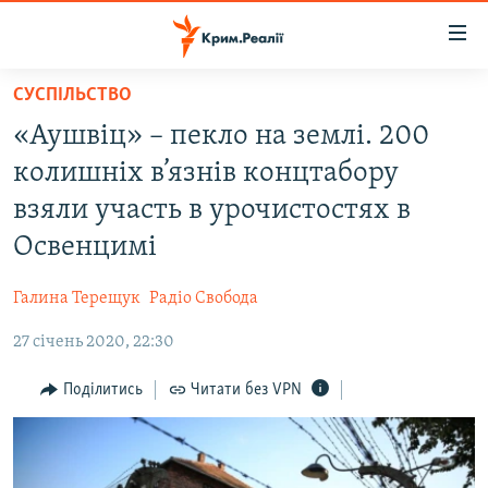
Доступність
посилання
Перейти
СУСПІЛЬСТВО
до
НОВИНИ
«Аушвіц» – пекло на землі. 200
основного
ВОДА.КРИМ
матеріалу
колишніх в’язнів концтабору
ВІДЕО ТА ФОТО
Перейти
взяли участь в урочистостях в
до
ПОЛІТИКА
Освенцимі
основної
БЛОГИ
навігації
Галина Терещук
Радіо Свобода
Перейти
ПОГЛЯД
до
27 січень 2020, 22:30
ІНТЕРВ'Ю
пошуку
ВСЕ ЗА ДЕНЬ
Поділитись
Читати без VPN
СПЕЦПРОЕКТИ
ЯК ОБІЙТИ БЛОКУВАННЯ
ДЕПОРТАЦІЯ