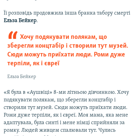
Її розповідь продовжила інша бранка табору смерті
Ельза Бейкер
.
Хочу подякувати полякам, що
зберегли концтабір і створили тут музей.
Сюди можуть приїхати люди. Роми дуже
терпіли, як і євреї
Ельза Бейкер
«Я була в «Аушвіці» 8-ми літньою дівчинкою. Хочу
подякувати полякам, що зберегли концтабір і
створили тут музей. Сюди можуть приїхати люди.
Роми дуже терпіли, як і євреї. Моя мама, яка мене
адаптувала, була синті і мене німці сприйняли за
ромку. Людей живцем спалювали тут. Чулись