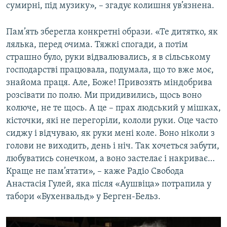
сумирні, під музику», – згадує колишня ув’язнена.
Пам’ять зберегла конкретні образи. «Те дитятко, як
лялька, перед очима. Тяжкі спогади, а потім
страшно було, руки відвалювались, я в сільському
господарстві працювала, подумала, що то вже моє,
знайома праця. Але, Боже! Привозять міндобрива
розсівати по полю. Ми придивились, щось воно
колюче, не те щось. А це – прах людський у мішках,
кісточки, які не перегоріли, кололи руки. Оце часто
сиджу і відчуваю, як руки мені коле. Воно ніколи з
голови не виходить, день і ніч. Так хочеться забути,
любуватись сонечком, а воно застелає і накриває…
Краще не пам’ятати», – каже Радіо Свобода
Анастасія Гулей, яка після «Аушвіца» потрапила у
табори «Бухенвальд» у Берген-Бельз.