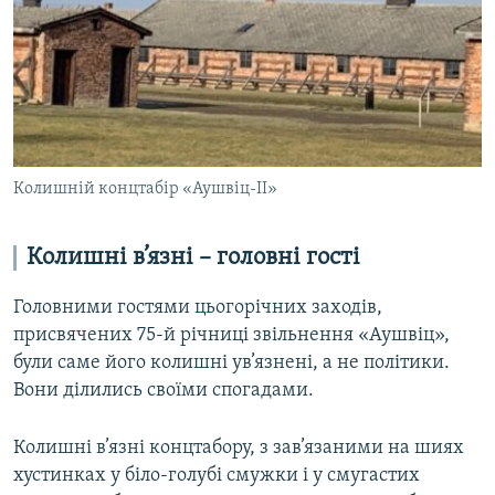
Колишній концтабір «Аушвіц-ІІ»
Колишні в’язні – головні гості
Головними гостями цьогорічних заходів,
присвячених 75-й річниці звільнення «Аушвіц»,
були саме його колишні ув’язнені, а не політики.
Вони ділились своїми спогадами.
Колишні в’язні концтабору, з зав’язаними на шиях
хустинках у біло-голубі смужки і у смугастих