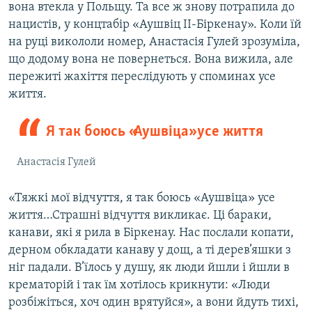
вона втекла у Польщу. Та все ж знову потрапила до
нацистів, у концтабір «Аушвіц ІІ-Біркенау». Коли їй
на руці викололи номер, Анастасія Гулей зрозуміла,
що додому вона не повернеться. Вона вижила, але
пережиті жахіття переслідують у споминах усе
життя.
Я так боюсь «Аушвіца» усе життя
Анастасія Гулей
«Тяжкі мої відчуття, я так боюсь «Аушвіца» усе
життя…Страшні відчуття викликає. Ці бараки,
канави, які я рила в Біркенау. Нас послали копати,
дерном обкладати канаву у дощ, а ті дерев’яшки з
ніг падали. В’їлось у душу, як люди йшли і йшли в
крематорій і так їм хотілось крикнути: «Люди
розбіжіться, хоч один врятуйся», а вони йдуть тихі,