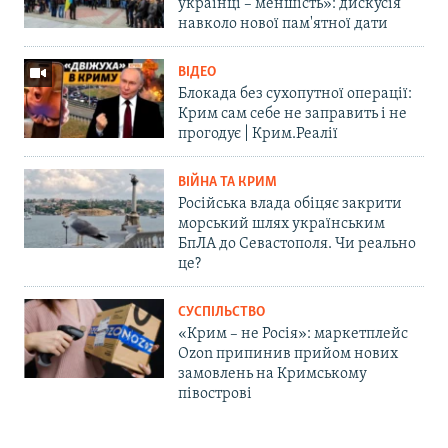
українці – меншість»: дискусія
навколо нової пам'ятної дати
ВІДЕО
Блокада без сухопутної операції:
Крим сам себе не заправить і не
прогодує | Крим.Реалії
ВІЙНА ТА КРИМ
Російська влада обіцяє закрити
морський шлях українським
БпЛА до Севастополя. Чи реально
це?
СУСПІЛЬСТВО
«Крим – не Росія»: маркетплейс
Ozon припинив прийом нових
замовлень на Кримському
півострові