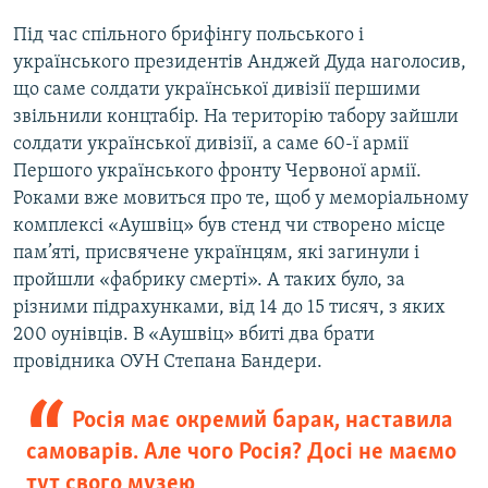
Під час спільного брифінгу польського і
українського президентів Анджей Дуда наголосив,
що саме солдати української дивізії першими
звільнили концтабір. На територію табору зайшли
солдати української дивізії, а саме 60-ї армії
Першого українського фронту Червоної армії.
Роками вже мовиться про те, щоб у меморіальному
комплексі «Аушвіц» був стенд чи створено місце
пам’яті, присвячене українцям, які загинули і
пройшли «фабрику смерті». А таких було, за
різними підрахунками, від 14 до 15 тисяч, з яких
200 оунівців. В «Аушвіц» вбиті два брати
провідника ОУН Степана Бандери.
Росія має окремий барак, наставила
самоварів. Але чого Росія? Досі не маємо
тут свого музею