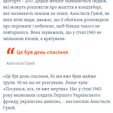
цьогоріч – 200. Дедалі менше залишається свідків,
які можуть розповісти про жахіття в концтаборі,
яке називають пеклом на землі. Анастасія Гулей, як
інші літні люди, вважає, що її обов’язок розповідати
про пережите і побачене, щоб більше такого не
повторилось. Вона зауважила, що у січні 1945 не
звільнили в’язнів, а врятували.
Це був день спасіння
Анастасія Гулей
«Це був день спасіння, бо ми вже були майже
трупи. Ні на що не реагували. Лише чули:
«Посунься, ага, ти вже мертва». Нас у січні 1945
року визволили солдати Першого Українського
фронду, українська дивізія», – наголосила Анастасія
Гулей.