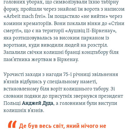
головних уборах, що символізували їхню табірну
форму, пройшли через знайомі їм ворота з написом
«Arbeit mach frei». Їм пощастило «не вийти» через
комини крематоріїв. Вони поклали вінки до «Стіни
смерті», що є на території «Аушвіц ІІ-Біркенау»,
яка розташовувалась за високим парканом із
воротами, куди виводили людей на розстріл.
Запалили свічки колишні бранці концтабору біля
пам’ятника жертвам в Біркенау.
Урочисті заходи з нагоди 75-ї річниці звільнення
в’язнів відбулись у спеціальному наметі,
встановленому біля воріт колишнього табору. Зі
словами подяки до присутніх звернувся президент
Польщі
Анджей Дуда
, а головними були виступи
колишніх в’язнів.
Де був весь світ, який нічого не