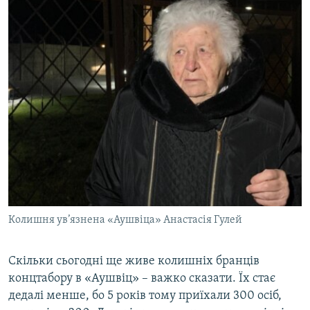
Колишня ув’язнена «Аушвіца» Анастасія Гулей
Скільки сьогодні ще живе колишніх бранців
концтабору в «Аушвіц» – важко сказати. Їх стає
дедалі менше, бо 5 років тому приїхали 300 осіб,