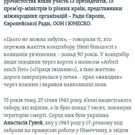
урочистостях взяли участь 13 президентів, 15
прем’єр-міністрів із різних країн, представники
міжнародних організацій – Ради Європи,
Європейської Ради, ООН і ЮНЕСКО.
«Цього не можна забути», –
говорили ті, хто
пережив жахіття концтабору. Нині більшості з
колишніх ув'язнених –
понад 90 років. У концтабір
люди заходили через ворота з написом «Arbeit
mach frei» («Праця звільняє»), а їхнє життєва
дорога завершувалася у печах –
прах «виходив»
через комини і вкривав навколишні поля.
75 років тому, 27 січня 1945 року, в’язні нацистського
табору, які вціліли, а їх було понад 7 тисяч, покинули
територію смерті. Серед них була українка
Анастасія Гулей
, яку у 1943 році у 17-річному віці
забрали на примусові роботи у Німеччину, а звідти