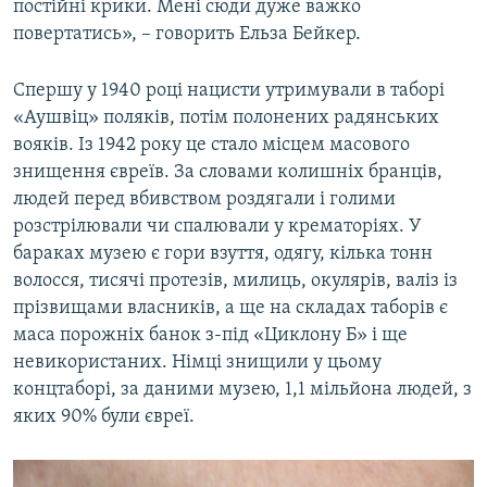
постійні крики. Мені сюди дуже важко
повертатись», – говорить Ельза Бейкер.
Спершу у 1940 році нацисти утримували в таборі
«Аушвіц» поляків, потім полонених радянських
вояків. Із 1942 року це стало місцем масового
знищення євреїв. За словами колишніх бранців,
людей перед вбивством роздягали і голими
розстрілювали чи спалювали у крематоріях. У
бараках музею є гори взуття, одягу, кілька тонн
волосся, тисячі протезів, милиць, окулярів, валіз із
прізвищами власників, а ще на складах таборів є
маса порожніх банок з-під «Циклону Б» і ще
невикористаних. Німці знищили у цьому
концтаборі, за даними музею, 1,1 мільйона людей, з
яких 90% були євреї.