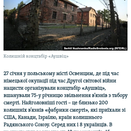
ВІДЕОУРОКИ «ELIFBE»
Русский
СВІДЧЕННЯ ОКУПАЦІЇ
Qırımtatar
УКРАЇНСЬКА ПРОБЛЕМА КРИМУ
ДОЛУЧАЙСЯ!
ІНФОГРАФІКА
Колишній концтабір «Аушвіц»
Усі сайти RFE/RL
27 січня у польському місті Освенцим, де під час
німецької окупації під час Другої світової війни
нацисти організували концтабір «Аушвіц»,
вшанували 75-у річницю звільнення в’язнів з табору
смерті. Найголовніші гості – це близько 200
колишніх в’язнів «фабрики смерті», які приїхали зі
США, Канади, Ізраїлю, країн колишнього
Радянського Союзу. Серед них і 8 українців. В