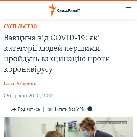
Доступність
посилання
Перейти
СУСПІЛЬСТВО
до
НОВИНИ
Вакцина від COVID-19: які
основного
ВОДА.КРИМ
матеріалу
категорії людей першими
ВІДЕО ТА ФОТО
Перейти
пройдуть вакцинацію проти
до
ПОЛІТИКА
коронавірусу
основної
БЛОГИ
навігації
Голос Америки
Перейти
ПОГЛЯД
до
05 серпень 2020, 11:00
ІНТЕРВ'Ю
пошуку
ВСЕ ЗА ДЕНЬ
Поділитись
Читати без VPN
СПЕЦПРОЕКТИ
ЯК ОБІЙТИ БЛОКУВАННЯ
ДЕПОРТАЦІЯ