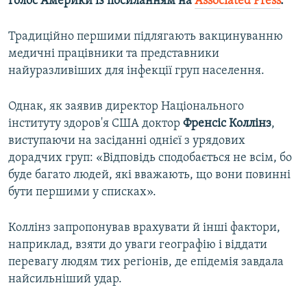
Голос Америки із посиланням на
Associated Press
.
Традиційно першими підлягають вакцинуванню
медичні працівники та представники
найуразливіших для інфекції груп населення.
Однак, як заявив директор Національного
інституту здоров'я США доктор
Френсіс Коллінз
,
виступаючи на засіданні однієї з урядових
дорадчих груп: «Відповідь сподобається не всім, бо
буде багато людей, які вважають, що вони повинні
бути першими у списках».
Коллінз запропонував врахувати й інші фактори,
наприклад, взяти до уваги географію і віддати
перевагу людям тих регіонів, де епідемія завдала
найсильніший удар.