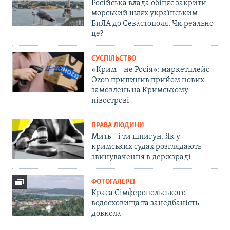
Російська влада обіцяє закрити
морський шлях українським
БпЛА до Севастополя. Чи реально
це?
СУСПІЛЬСТВО
«Крим – не Росія»: маркетплейс
Ozon припинив прийом нових
замовлень на Кримському
півострові
ПРАВА ЛЮДИНИ
Мить – і ти шпигун. Як у
кримських судах розглядають
звинувачення в держзраді
ФОТОГАЛЕРЕЇ
Краса Сімферопольського
водосховища та занедбаність
довкола