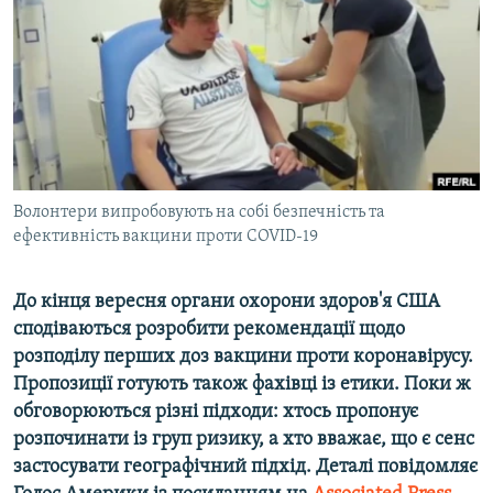
ВІДЕОУРОКИ «ELIFBE»
Русский
СВІДЧЕННЯ ОКУПАЦІЇ
Qırımtatar
УКРАЇНСЬКА ПРОБЛЕМА КРИМУ
ДОЛУЧАЙСЯ!
ІНФОГРАФІКА
Волонтери випробовують на собі безпечність та
ефективність вакцини проти COVID-19
Усі сайти RFE/RL
До кінця вересня органи охорони здоров'я США
сподіваються розробити рекомендації щодо
розподілу перших доз вакцини проти коронавірусу.
Пропозиції готують також фахівці із етики. Поки ж
обговорюються різні підходи: хтось пропонує
розпочинати із груп ризику, а хто вважає, що є сенс
застосувати географічний підхід. Деталі повідомляє