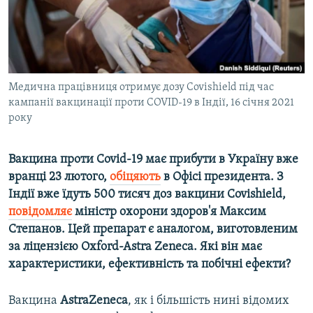
ВІДЕОУРОКИ «ELIFBE»
Русский
СВІДЧЕННЯ ОКУПАЦІЇ
Qırımtatar
УКРАЇНСЬКА ПРОБЛЕМА КРИМУ
ДОЛУЧАЙСЯ!
Медична працівниця отримує дозу Covishield під час
ІНФОГРАФІКА
кампанії вакцинації проти COVID-19 в Індії, 16 січня 2021
року
Усі сайти RFE/RL
Вакцина проти Covid-19 має прибути в Україну вже
вранці 23 лютого,
обіцяють
в Офісі президента. З
Індії вже їдуть 500 тисяч доз вакцини Covishield,
повідомляє
міністр охорони здоров'я Максим
Степанов. Цей препарат є аналогом, виготовленим
за ліцензією Oxford-Astra Zeneca. Які він має
характеристики, ефективність та побічні ефекти?
Вакцина
AstraZeneca
, як і більшість нині відомих