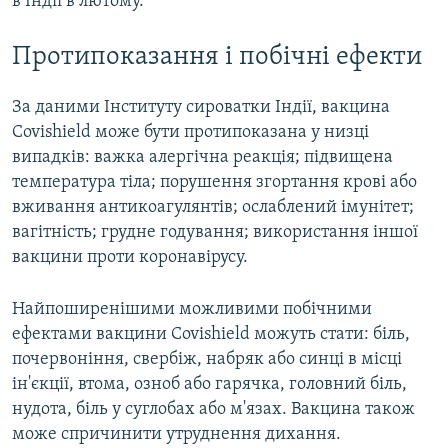
в Індії в лютому.
Протипоказання і побічні ефекти
За даними Інституту сироватки Індії, вакцина
Covishield може бути протипоказана у низці
випадків: важка алергічна реакція; підвищена
температура тіла; порушення згортання крові або
вживання антикоагулянтів; ослаблений імунітет;
вагітність; грудне годування; використання іншої
вакцини проти коронавірусу.
Найпоширенішими можливими побічними
ефектами вакцини Covishield можуть стати: біль,
почервоніння, свербіж, набряк або синці в місці
ін'єкції, втома, озноб або гарячка, головний біль,
нудота, біль у суглобах або м'язах. Вакцина також
може спричинити утруднення дихання.