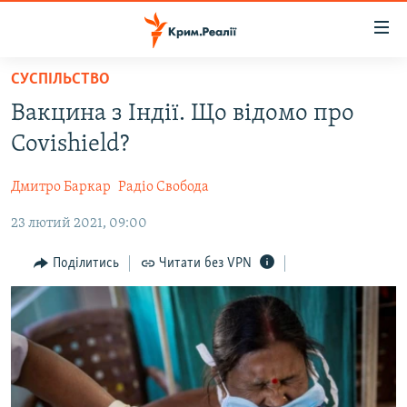
Доступність
посилання
Перейти
СУСПІЛЬСТВО
до
НОВИНИ
Вакцина з Індії. Що відомо про
основного
ВОДА.КРИМ
матеріалу
Covishield?
ВІДЕО ТА ФОТО
Перейти
до
Дмитро Баркар
Радіо Свобода
ПОЛІТИКА
основної
23 лютий 2021, 09:00
БЛОГИ
навігації
Перейти
ПОГЛЯД
Поділитись
Читати без VPN
до
ІНТЕРВ'Ю
пошуку
ВСЕ ЗА ДЕНЬ
СПЕЦПРОЕКТИ
ЯК ОБІЙТИ БЛОКУВАННЯ
ДЕПОРТАЦІЯ