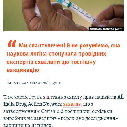
Ми спантеличені й не розуміємо, яка
наукова логіка спонукала провідних
експертів схвалити цю поспішну
вакцинацію
Заява правозахисної групи
Тим часом група з питань захисту прав пацієнтів
All
India Drug Action Network
заявляє
, що з
затвердженням Covishield поспішили, оскільки
виробник не завершив «перехідне дослідження»
вакцини на індійцях.