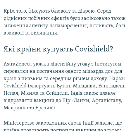
Крім того, фіксують блювоту та діарею. Серед
рідкісних побічних ефектів було зафіксовано також
зниження апетиту, запаморочення, пітливість, болі
в животі та висипання.
Які країни купують Covishield?
AstraZeneca уклала ліцензійну угоду з Інститутом
сироватки на постачання одного мільярда доз для
країн з низьким та середнім рівнем доходу. Наразі
Covishield імпортують Бутан, Мальдіви, Бангладеш,
Непал, М'янма та Сейшели. Індія також планує
відправляти вакцини до Шрі-Ланки, Афганістану,
Маврикію та Бразилії.
Міністерство закордонних справ Індії заявляє, що
країна продовжить постачати вакцини по всьому