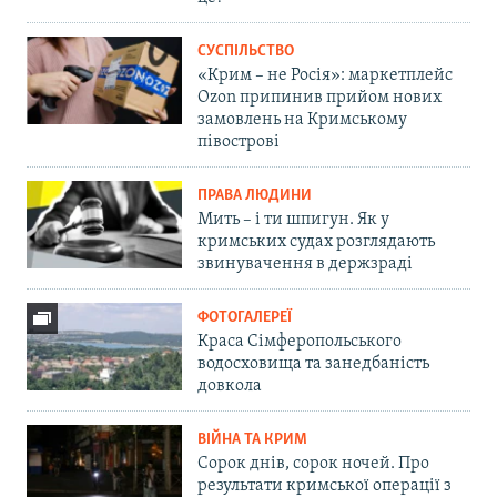
СУСПІЛЬСТВО
«Крим – не Росія»: маркетплейс
Ozon припинив прийом нових
замовлень на Кримському
півострові
ПРАВА ЛЮДИНИ
Мить – і ти шпигун. Як у
кримських судах розглядають
звинувачення в держзраді
ФОТОГАЛЕРЕЇ
Краса Сімферопольського
водосховища та занедбаність
довкола
ВІЙНА ТА КРИМ
Сорок днів, сорок ночей. Про
результати кримської операції з